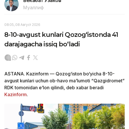
Бекабат Узаков
Муаллиф
08:05, 08 Август 2026
8-10-avgust kunlari Qozog‘istonda 41
darajagacha issiq bo‘ladi
ASTANA. Kazinform — Qozog‘iston bo‘yicha 8-10-
avgust kunlari uchun ob-havo ma’lumoti “Qazgidromet”
RDK tomonidan e’lon qilindi, deb xabar beradi
Kazinform
.