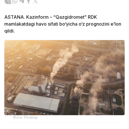
ASTANA. Kazinform – “Qazgidromet” RDK
mamlakatdagi havo sifati bo‘yicha o‘z prognozini e’lon
qildi.
Фото: Pixabay