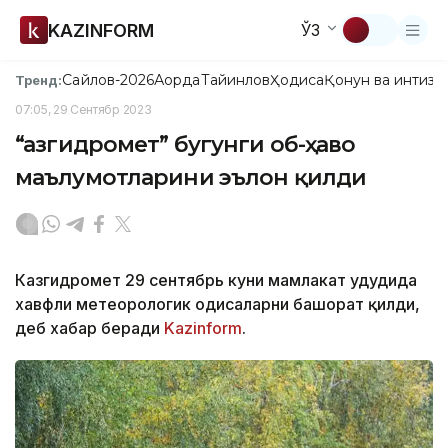
KAZINFORM
ЎЗ
Сайлов-2026
Ақорда
Тайинлов
Ҳодиса
Қонун ва интизо
Тренд:
07:05, 29 Сентябр 2023
“Қазгидромет” бугунги об-ҳаво
маълумотларини эълон қилди
Казгидромет 29 сентябрь куни мамлакат ҳудудида
хавфли метеорологик ҳодисаларни башорат қилди,
деб хабар беради
Kazinform
.