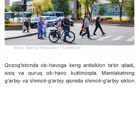
Фото: Виктор Федюнин / Kazinform
Qozog‘istonda ob-havoga keng antisiklon ta’sir qiladi,
issiq va quruq ob-havo kutilmoqda. Mamlakatning
g‘arbiy va shimoli-g‘arbiy qismida shimoli-g‘arbiy siklon
va unga bog‘liq atmosfera frontal tizimlari davr oxirida
yomg‘ir, momaqaldiroq va kuchli shamollarni olib
keladi, ba’zi hududlarda do‘l yog‘ishi mumkin.
Janubiy siklon davr boshida va kun davomida janub va
janubi-sharqiy tog‘li hududlarda mamlakat sharqiga
ta’sir qiladi, yomg‘ir va momaqaldiroq bo‘lishi
kutilmoqda. Barcha hududlar aholisi yana bir issiqlik