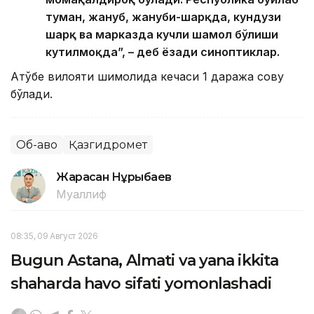
туман, жануб, жануби-шарқда, кундузи
шарқ ва марказда кучли шамол бўлиши
кутилмоқда”, – деб ёзади синоптиклар.
Ақтўбе вилояти шимолида кечаси 1 даража совуқ
бўлади.
Об-ҳаво
Қазгидромет
Жарасқан Нұрыбаев
Муаллиф
08:35, 09 Август 2026
Bugun Astana, Almati va yana ikkita
shaharda havo sifati yomonlashadi