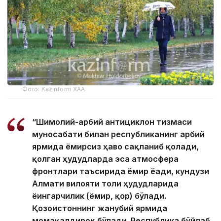
Фото: Kazinform ХАА
“Шимолий-ғарбий антициклон тизмаси
муносабати билан республиканинг ғарбий
ярмида ёмғирсиз ҳаво сақланиб қолади,
қолган ҳудудларда эса атмосфера
фронтлари таъсирида ёмғир ёғади, кундузи
Алмати вилояти тоғли ҳудудларида
ёғингарчилик (ёмғир, қор) бўлади.
Қозоғистоннинг жанубий ярмида
момақалдироқ бўлади. Республика бўйлаб