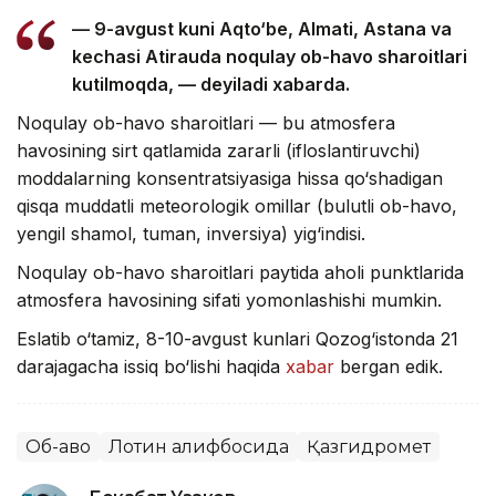
— 9-avgust kuni Aqto‘be, Almati, Astana va
kechasi Atirauda noqulay ob-havo sharoitlari
kutilmoqda, — deyiladi xabarda.
Noqulay ob-havo sharoitlari — bu atmosfera
havosining sirt qatlamida zararli (ifloslantiruvchi)
moddalarning konsentratsiyasiga hissa qo‘shadigan
qisqa muddatli meteorologik omillar (bulutli ob-havo,
yengil shamol, tuman, inversiya) yig‘indisi.
Noqulay ob-havo sharoitlari paytida aholi punktlarida
atmosfera havosining sifati yomonlashishi mumkin.
Eslatib o‘tamiz, 8-10-avgust kunlari Qozog‘istonda 21
darajagacha issiq bo‘lishi haqida
xabar
bergan edik.
Об-ҳаво
Лотин алифбосида
Қазгидромет