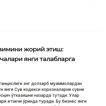
зимини жорий этиш:
алари янги талабларга
 танқислиги энг долзарб муаммолардан
н янги Сув кодекси корхоналарни сувни
сқич ўтказишни назарда тутади. Улар
и етакчи ўринда туради. Бу бизнес янги