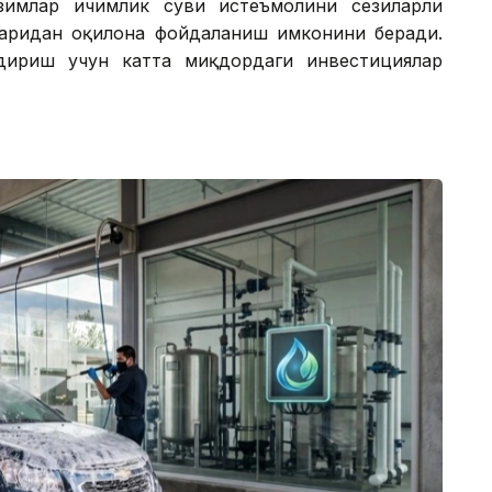
зимлар ичимлик суви истеъмолини сезиларли
аридан оқилона фойдаланиш имконини беради.
дириш учун катта миқдордаги инвестициялар