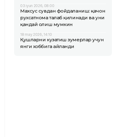
03 iyun 2026, 08:00
Махсус сувдан фойдаланиш: қачон
рухсатнома талаб қилинади ва уни
қандай олиш мумкин
18 may 2026, 14:10
Қушларни кузатиш зумерлар учун
янги хоббига айланди