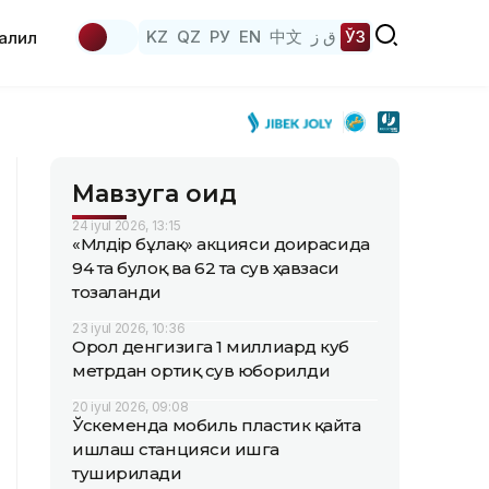
KZ
QZ
РУ
EN
中文
ق ز
ЎЗ
аҳлил
Мавзуга оид
24 iyul 2026, 13:15
«Мөлдір бұлақ» акцияси доирасида
94 та булоқ ва 62 та сув ҳавзаси
тозаланди
23 iyul 2026, 10:36
Орол денгизига 1 миллиард куб
метрдан ортиқ сув юборилди
20 iyul 2026, 09:08
Ўскеменда мобиль пластик қайта
ишлаш станцияси ишга
туширилади