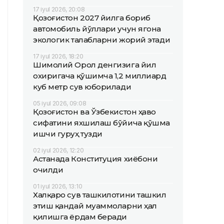
17 iyul 2026, 20:08
Қозоғистон 2027 йилга бориб
автомобиль йўллари учун ягона
экологик талабларни жорий этади
17 iyul 2026, 18:20
Шимолий Орол денгизига йил
охиригача қўшимча 1,2 миллиард
куб метр сув юборилади
05 iyul 2026, 09:08
Қозоғистон ва Ўзбекистон ҳаво
сифатини яхшилаш бўйича қўшма
ишчи гуруҳ тузди
02 iyul 2026, 12:20
Астанада Конституция хиёбони
очилди
01 iyul 2026, 13:10
Халқаро сув ташкилотини ташкил
этиш қандай муаммоларни ҳал
қилишга ёрдам беради