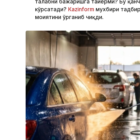
талабни бажаришга тайёрми? Бу қанч
кўрсатади?
Кazinform
мухбири тадбир
моҳиятини ўрганиб чиқди.