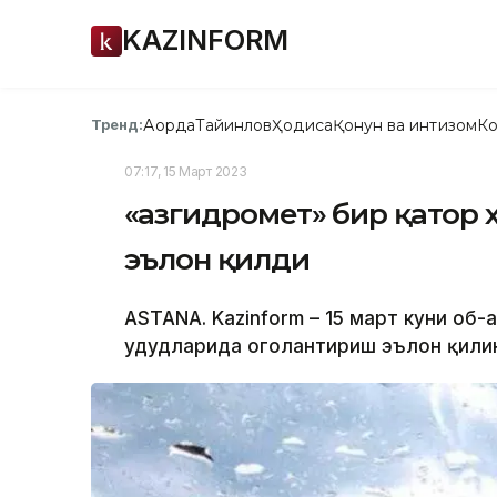
KAZINFORM
Ақорда
Тайинлов
Ҳодиса
Қонун ва интизом
Ко
Тренд:
07:17, 15 Март 2023
«Қазгидромет» бир қатор
эълон қилди
ASTANA. Kazinform – 15 март куни об-
ҳудудларида огоҳлантириш эълон қили