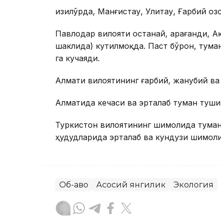
Қизилўрда, Манғистау, Улитау, Ғарбий Қо
Павлодар вилояти Қостанай, Қарағанди, 
шаклида) кутилмоқда. Паст бўрон, тума
га кучаяди.
Алмати вилоятининг ғарбий, жанубий ва
Алматида кечаси ва эрталаб туман туш
Туркистон вилоятининг шимолида туман
ҳудудларида эрталаб ва кундузи шимоли-
Об-ҳаво
Асосий янгилик
Экология