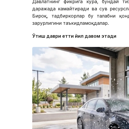
Давлатнинг фикрига кўра, бундай ти
даражада камайтиради ва сув ресурсл
Бироқ, тадбиркорлар бу талабни қон
зарурлигини таъкидламоқдалар.
Ўтиш даври етти йил давом этади