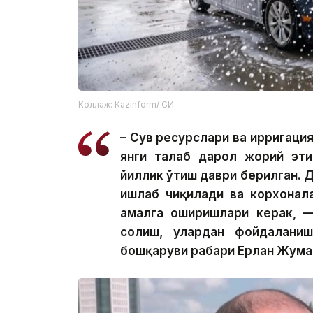
Коллаж: Kazinform/ СИ
– Сув ресурслари ва ирригаци
янги талаб дарҳол жорий эт
йиллик ўтиш даври берилган. 
ишлаб чиқилади ва корхонал
амалга оширишлари керак, —
солиш, улардан фойдаланиш
бошқаруви раҳбари Ерлан Жума