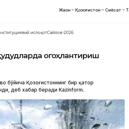
Жаҳон
Қозоғистон
Сиёсат
Т
нституциявий ислоҳот
Сайлов-2026
 ҳудудларда огоҳлантириш
ҳаво бўйича Қозоғистоннинг бир қатор
нди, деб хабар беради Kazinform.