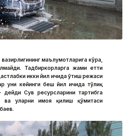
я вазирлигининг маълумотларига кўра,
илмайди. Тадбиркорларга жами етти
Дастлабки икки йил ичида ўтиш режаси
ар уни кейинги беш йил ичида тўлиқ
 дейди Сув ресурсларини тартибга
 ва уларни ҳимоя қилиш қўмитаси
баев.