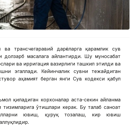
 ва трансчегаравий дарёларга қарамлик сув
 долзарб масалага айлантирди. Шу муносабат
рслари ва ирригация вазирлиги ташкил этилди ва
ишни эгаллади. Кейинчалик сувни тежайдиган
стувор аҳамият берган янги Сув кодекси қабул
еъмол қиладиган корхоналар аста-секин айланма
 тизимларига ўтишлари керак. Бу талаб саноат
обилларни ювиш, қуруқ тозалаш, кир ювиш
аллуқлидир.