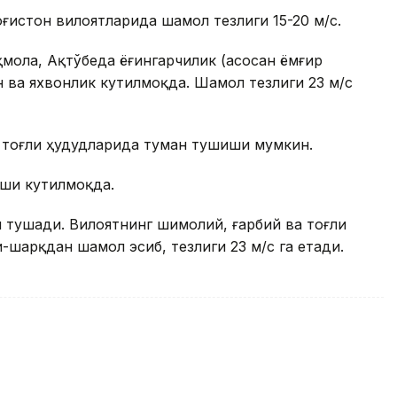
зоғистон вилоятларида шамол тезлиги 15-20 м/с.
Ақмола, Ақтўбеда ёғингарчилик (асосан ёмғир
н ва яхвонлик кутилмоқда. Шамол тезлиги 23 м/с
 тоғли ҳудудларида туман тушиши мумкин.
иши кутилмоқда.
 тушади. Вилоятнинг шимолий, ғарбий ва тоғли
шарқдан шамол эсиб, тезлиги 23 м/с га етади.