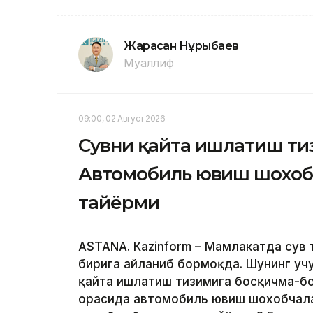
Жарасқан Нұрыбаев
Муаллиф
09:00, 02 Август 2026
Сувни қайта ишлатиш ти
Автомобиль ювиш шохобч
тайёрми
ASTANА. Кazinform – Мамлакатда сув
бирига айланиб бормоқда. Шунинг учу
қайта ишлатиш тизимига босқичма-бо
орасида автомобиль ювиш шохобчалар