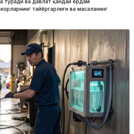
а туради ва давлат қандай ёрдам
корларнинг тайёргарлиги ва масаланинг