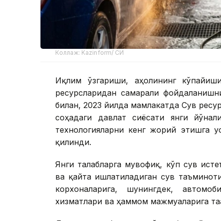
Коллаж: Kazinform/ СИ
Иқлим ўзгариши, аҳолининг кўпайиши
ресурсларидан самарали фойдаланишни
билан, 2023 йилда мамлакатда Сув ресу
соҳадаги давлат сиёсати янги йўнал
технологияларни кенг жорий этишга у
қилинди.
Янги талабларга мувофиқ, кўп сув ист
ва қайта ишлатиладиган сув таъминоти
корхоналарига, шунингдек, автом
хизматлари ва ҳаммом мажмуаларига та