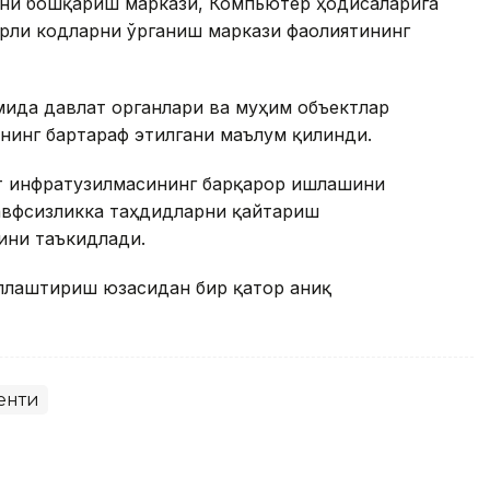
ни бошқариш маркази, Компьютер ҳодисаларига
рли кодларни ўрганиш маркази фаолиятининг
мида давлат органлари ва муҳим объектлар
нинг бартараф этилгани маълум қилинди.
т инфратузилмасининг барқарор ишлашини
хавфсизликка таҳдидларни қайтариш
ини таъкидлади.
ллаштириш юзасидан бир қатор аниқ
енти