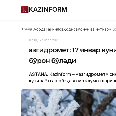
KAZINFORM
Ақорда
Тайинлов
Ҳодиса
Қонун ва интизом
Ко
Тренд:
07:10, 17 Январ 2023
Қазгидромет: 17 январ ку
бўрон бўлади
ASTANA. Kazinform – «Қазгидромет» си
кутилаётган об-ҳаво маълумотларини