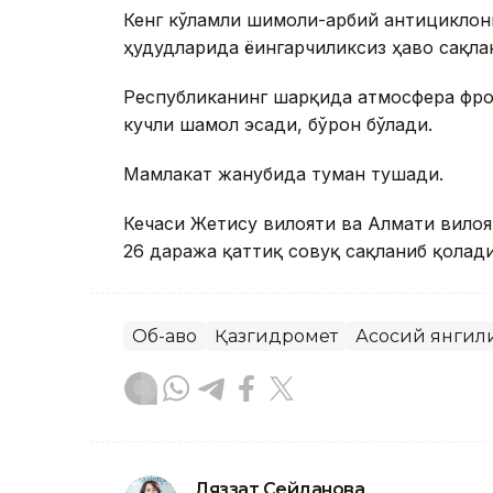
Кенг кўламли шимоли-ғарбий антициклон
ҳудудларида ёғингарчиликсиз ҳаво сақла
Республиканинг шарқида атмосфера фрон
кучли шамол эсади, бўрон бўлади.
Мамлакат жанубида туман тушади.
Кечаси Жетису вилояти ва Алмати вилоя
26 даража қаттиқ совуқ сақланиб қолади
Об-ҳаво
Қазгидромет
Асосий янгил
Ляззат Сейданова