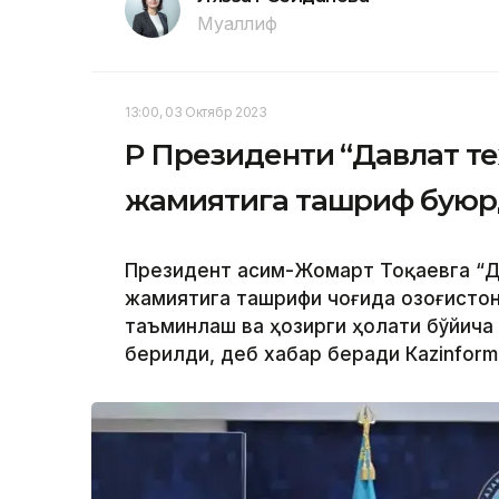
Муаллиф
13:00, 03 Октябр 2023
ҚР Президенти “Давлат т
жамиятига ташриф бую
Президент Қасим-Жомарт Тоқаевга “Д
жамиятига ташрифи чоғида Қозоғисто
таъминлаш ва ҳозирги ҳолати бўйича
берилди, деб хабар беради Каzinform