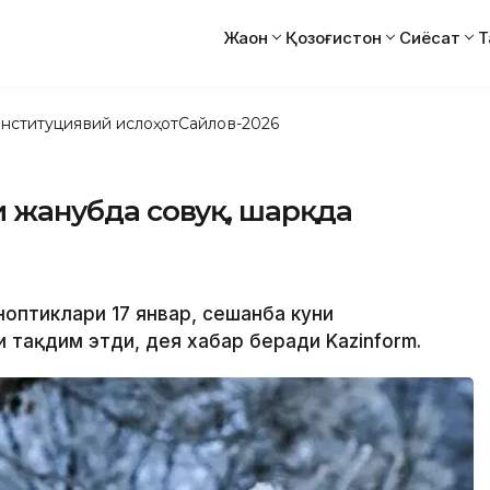
Жаҳон
Қозоғистон
Сиёсат
Т
нституциявий ислоҳот
Сайлов-2026
ни жанубда совуқ, шарқда
ноптиклари 17 январ, сешанба куни
 тақдим этди, дея хабар беради Kazinform.