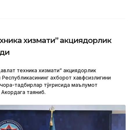
ехника хизмати” акциядорлик
рди
авлат техника хизмати” акциядорлик
н Республикасининг ахборот хавфсизлигини
 чора-тадбирлар тўғрисида маълумот
 Акордага таяниб.