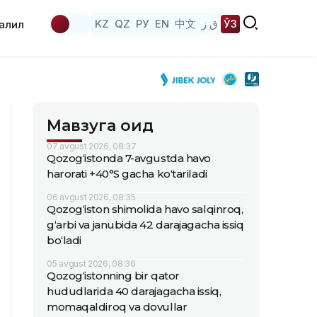
KZ
QZ
РУ
EN
中文
ق ز
ЎЗ
аҳлил
Мавзуга оид
07 avgust 2026, 08:37
Qozog‘istonda 7-avgustda havo
harorati +40°S gacha ko‘tariladi
06 avgust 2026, 08:35
Qozog‘iston shimolida havo salqinroq,
g‘arbi va janubida 42 darajagacha issiq
bo‘ladi
05 avgust 2026, 08:36
Qozog‘istonning bir qator
hududlarida 40 darajagacha issiq,
momaqaldiroq va dovullar