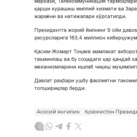
маркази, Телекоммуникация тармоқлари
қарши курашиш миллий хизмати ва Зара
жараёни ва натижалари кўрсатилди.
Президентга жорий йилнинг 9 ойи даво
ресурсларига 163,4 миллион киберҳужум
Қасим-Жомарт Тоқаев мамлакат ахборо
таъминлаш ва бу соҳадаги ҳар қандай 
механизмларини ишлаб чиқиш муҳимлиг
Давлат раҳбари ушбу фаолиятни такоми
топшириқлар берди.
Асосий янгилик
Қозоғистон Презид