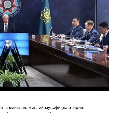
ини таъминлаш миллий мувофиқлаштириш