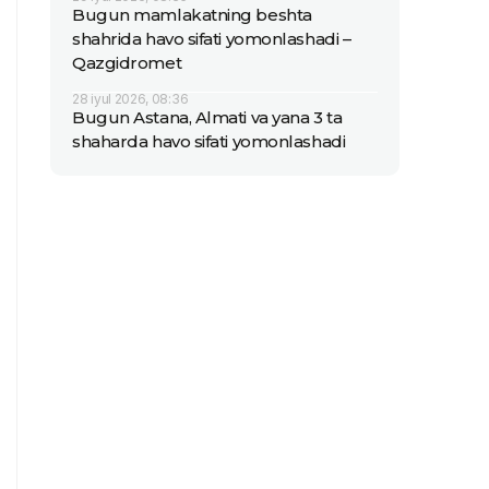
Bugun mamlakatning beshta
shahrida havo sifati yomonlashadi –
Qazgidromet
28 iyul 2026, 08:36
Bugun Astana, Almati va yana 3 ta
shaharda havo sifati yomonlashadi