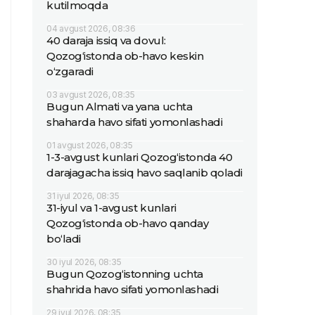
kutilmoqda
04 avgust 2026, 08:36
40 daraja issiq va dovul:
Qozog‘istonda ob-havo keskin
o‘zgaradi
03 avgust 2026, 08:35
Bugun Almati va yana uchta
shaharda havo sifati yomonlashadi
01 avgust 2026, 08:35
1-3-avgust kunlari Qozog‘istonda 40
darajagacha issiq havo saqlanib qoladi
31 iyul 2026, 08:35
31-iyul va 1-avgust kunlari
Qozog‘istonda ob-havo qanday
bo‘ladi
30 iyul 2026, 08:35
Bugun Qozog‘istonning uchta
shahrida havo sifati yomonlashadi
29 iyul 2026, 08:35