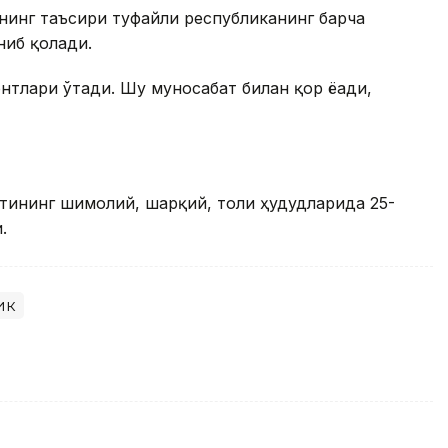
нинг таъсири туфайли республиканинг барча
ниб қолади.
тлари ўтади. Шу муносабат билан қор ёғади,
тининг шимолий, шарқий, тоғли ҳудудларида 25-
.
ик