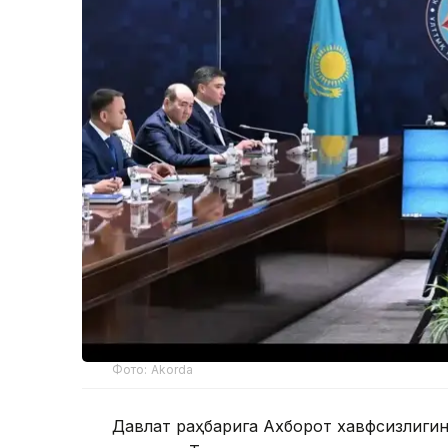
Фото: Akorda
Давлат раҳбарига Ахборот хавфсизлиг