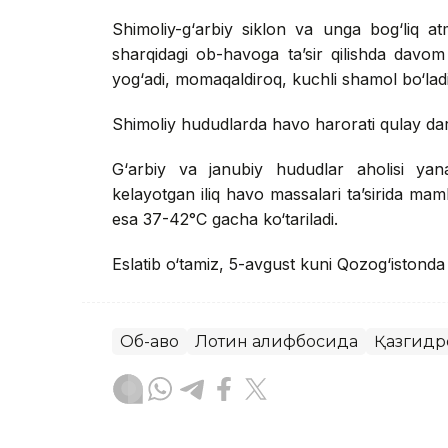
Shimoliy-g‘arbiy siklon va unga bog‘liq at
sharqidagi ob-havoga ta’sir qilishda davom
yog‘adi, momaqaldiroq, kuchli shamol bo‘ladi 
Shimoliy hududlarda havo harorati qulay dar
G‘arbiy va janubiy hududlar aholisi yana
kelayotgan iliq havo massalari ta’sirida ma
esa 37-42°C gacha ko‘tariladi.
Eslatib o‘tamiz, 5-avgust kuni Qozog‘istond
Об-ҳаво
Лотин алифбосида
Қазгидр