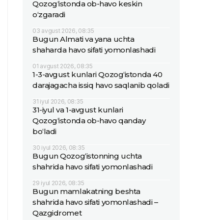
Qozog‘istonda ob-havo keskin
o‘zgaradi
03 avgust 2026, 08:35
Bugun Almati va yana uchta
shaharda havo sifati yomonlashadi
01 avgust 2026, 08:35
1-3-avgust kunlari Qozog‘istonda 40
darajagacha issiq havo saqlanib qoladi
31 iyul 2026, 08:35
31-iyul va 1-avgust kunlari
Qozog‘istonda ob-havo qanday
bo‘ladi
30 iyul 2026, 08:35
Bugun Qozog‘istonning uchta
shahrida havo sifati yomonlashadi
29 iyul 2026, 08:35
Bugun mamlakatning beshta
shahrida havo sifati yomonlashadi –
Qazgidromet