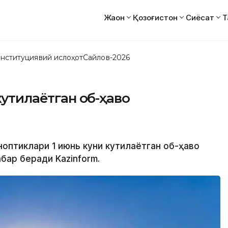
Жаҳон
Қозоғистон
Сиёсат
Т
нституциявий ислоҳот
Сайлов-2026
кутилаётган об-ҳаво
ноптиклари 1 июнь куни кутилаётган об-ҳаво
бар беради Kazinform.