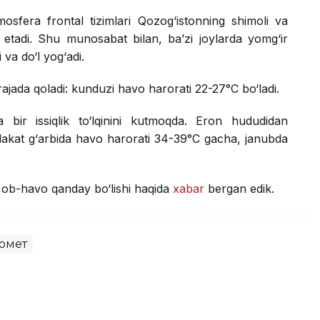
mosfera frontal tizimlari Qozog‘istonning shimoli va
 etadi. Shu munosabat bilan, ba’zi joylarda yomg‘ir
va do‘l yog‘adi.
ajada qoladi: kunduzi havo harorati 22-27°C bo‘ladi.
 bir issiqlik to‘lqinini kutmoqda. Eron hududidan
mlakat g‘arbida havo harorati 34-39°C gacha, janubda
a ob-havo qanday bo‘lishi haqida
xabar
bergan edik.
омет