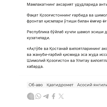
Мамлакатнинг аксарият ҳудудларида анти
Фақат Қозоғистоннинг ғарбида ва шимо
фронтал қисмлари ўтиши билан ёмғир ё
Республика бўйлаб кучли шамол эсиши д
кузатилади.
«Ақтўбе ва Қостанай вилоятларининг ак
ва жануби-ғарбий қисмида эса жуда исс
Шимолий Қозоғистон ва Улитау вилоятл
хабарда.
Об-ҳаво
Қазгидромет
Асосий янгил