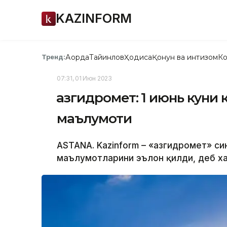
KAZINFORM
Ақорда
Тайинлов
Ҳодиса
Қонун ва интизом
Ко
Тренд:
07:31, 01 Июн 2023
Қазгидромет: 1 июнь куни 
маълумоти
ASTANA. Kazinform – «Қазгидромет» си
маълумотларини эълон қилди, деб ха