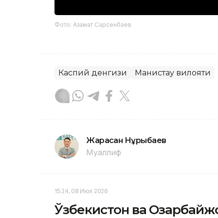
Фото: Азамат Сарсенбаев
Каспий денгизи
Манғистау вилояти
Жарасқан Нұрыбаев
Муаллиф
15:24, 08 Июл 2026
Ўзбекистон ва Озарбайж