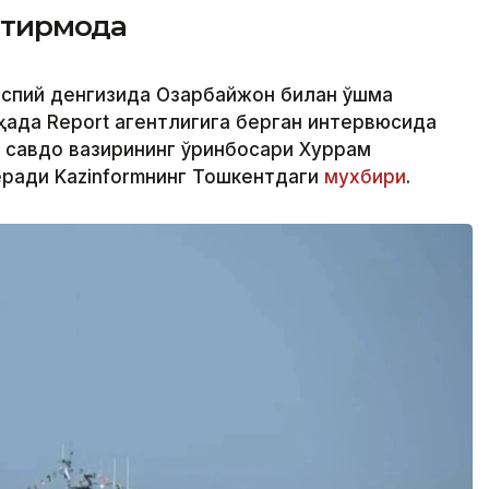
тирмоқда
аспий денгизида Озарбайжон билан қўшма
ақда Report агентлигига берган интервюсида
а савдо вазирининг ўринбосари Хуррам
еради Kazinformнинг Тошкентдаги
мухбири
.