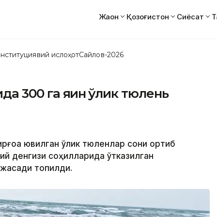
Жаҳон
Қозоғистон
Сиёсат
Т
нституциявий ислоҳот
Сайлов-2026
да 300 га яқин ўлик тюлень
ирғоққа ювилган ўлик тюленлар сони ортиб
пий денгизи соҳилларида ўтказилган
 жасади топилди.