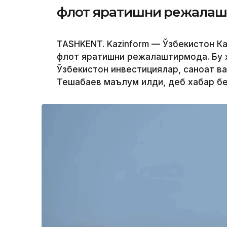
флот яратишни режалаш
TASHKENT. Kazinform — Ўзбекистон К
флот яратишни режалаштирмоқда. Бу ҳ
Ўзбекистон инвестициялар, саноат в
Тешабаев маълум қилди, деб хабар б