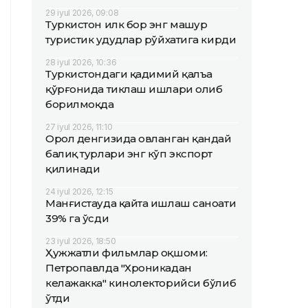
29 iyul 2026, 09:08
Туркистон илк бор энг машҳур
туристик ҳудудлар рўйхатига кирди
28 iyul 2026, 10:36
Туркистондаги қадимий қалъа
қўрғонида тиклаш ишлари олиб
борилмоқда
27 iyul 2026, 11:10
Орол денгизида овланган қандай
балиқ турлари энг кўп экспорт
қилинади
24 iyul 2026, 12:15
Манғистауда қайта ишлаш саноати
39% га ўсди
23 iyul 2026, 18:50
Ҳужжатли фильмлар оқшоми:
Петропавлда "Хроникадан
келажакка" кинолекторийси бўлиб
ўтди