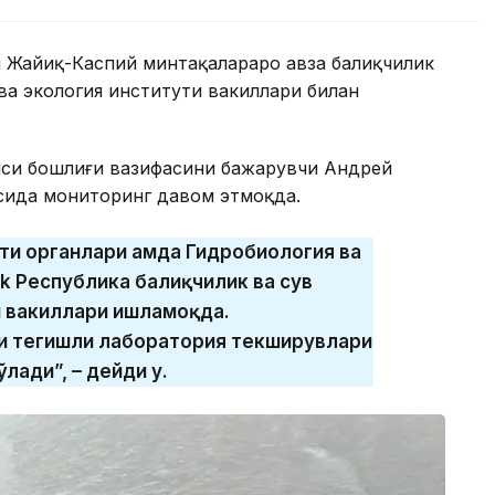
 Жайиқ-Каспий минтақалараро ҳавза балиқчилик
а экология институти вакиллари билан
яси бошлиғи вазифасини бажарувчи Андрей
асида мониторинг давом этмоқда.
яти органлари ҳамда Гидробиология ва
yk Республика балиқчилик ва сув
 вакиллари ишламоқда.
и тегишли лаборатория текширувлари
лади”, – дейди у.