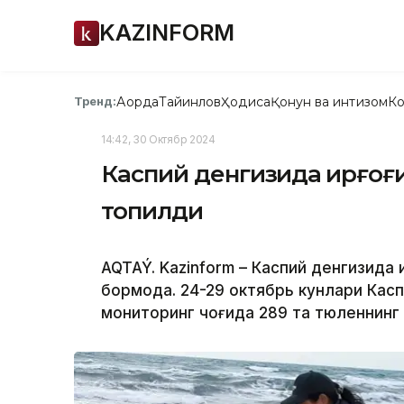
KAZINFORM
Ақорда
Тайинлов
Ҳодиса
Қонун ва интизом
Ко
Тренд:
14:42, 30 Октябр 2024
Каспий денгизида қирғоғи
топилди
AQTAÝ. Kazinform – Каспий денгизида қ
бормоқда. 24-29 октябрь кунлари Кас
мониторинг чоғида 289 та тюленнинг