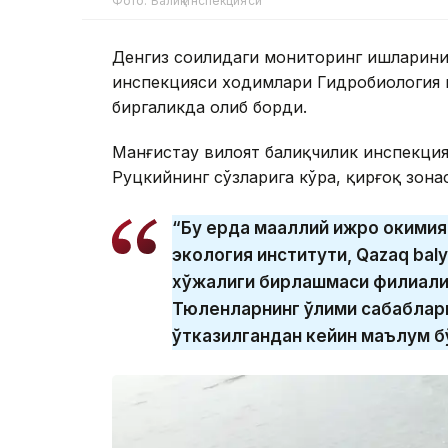
Фото: Балиқ инспекцияси
Денгиз соҳилидаги мониторинг ишларини
инспекцияси ходимлари Гидробиология в
биргаликда олиб борди.
Манғистау вилоят балиқчилик инспекци
Руцкийнинг сўзларига кўра, қирғоқ зон
“Бу ерда маҳаллий ижро ҳокими
экология институти, Qazaq bal
хўжалиги бирлашмаси филиали
Тюленларнинг ўлими сабаблар
ўтказилгандан кейин маълум бў