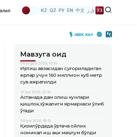
KZ
QZ
РУ
EN
中文
ق ز
ЎЗ
аҳлил
Мавзуга оид
06 avgust 2026, 10:10
Иртиш ҳавзасидан суғориладиган
ерлар учун 160 миллион куб метр
сув ажратилди
31 iyul 2026, 20:15
Астанада дам олиш кунлари
қишлоқ хўжалиги ярмаркаси ўлиб
ўтади
30 iyul 2026, 18:15
Қизилўрдада ўртача ойлик
номинал иш ҳақи маълум бўлди