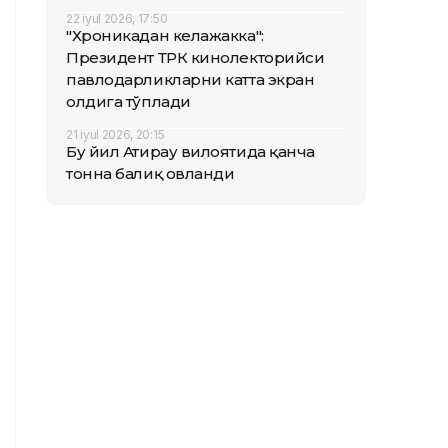
22 iyul 2026, 17:50
"Хроникадан келажакка":
Президент ТРК кинолекторийси
павлодарликларни катта экран
олдига тўплади
21 iyul 2026, 20:15
Бу йил Атирау вилоятида қанча
тонна балиқ овланди