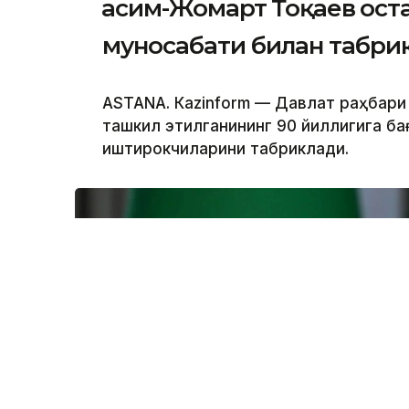
Қасим-Жомарт Тоқаев Қос
муносабати билан табри
ASTANА. Кazinform — Давлат раҳбари
ташкил этилганининг 90 йиллигига б
иштирокчиларини табриклади.