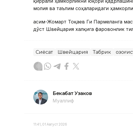
қиррали ҳамкорликни юқори қадрлашини
молия ва таълим соҳаларидаги ҳамкорл
Қасим-Жомарт Тоқаев Ги Пармеланга мас
дўст Швейцария халқига фаровонлик ти
Сиёсат
Швейцария
Табрик
Қозоғи
Бекабат Узаков
Муаллиф
11:41, 01 Август 2026