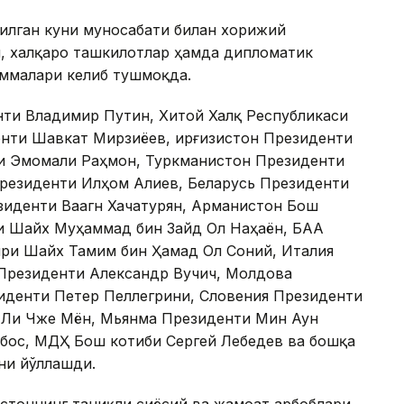
илган куни муносабати билан хорижий
н, халқаро ташкилотлар ҳамда дипломатик
аммалари келиб тушмоқда.
нти Владимир Путин, Хитой Халқ Республикаси
енти Шавкат Мирзиёев, Қирғизистон Президенти
и Эмомали Раҳмон, Туркманистон Президенти
резиденти Илҳом Алиев, Беларусь Президенти
иденти Ваагн Хачатурян, Арманистон Бош
и Шайх Муҳаммад бин Зайд Ол Наҳаён, БАА
ири Шайх Тамим бин Ҳамад Ол Соний, Италия
Президенти Александр Вучич, Молдова
иденти Петер Пеллегрини, Словения Президенти
 Ли Чже Мён, Мьянма Президенти Мин Аун
бос, МДҲ Бош котиби Сергей Лебедев ва бошқа
ни йўллашди.
истоннинг таниқли сиёсий ва жамоат арбоблари,