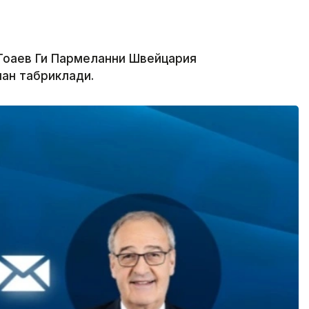
оқаев Ги Пармеланни Швейцария
ан табриклади.