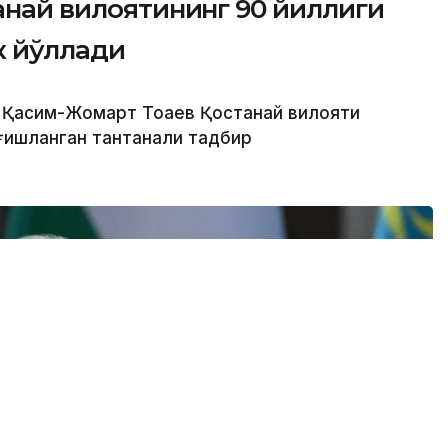
танай вилоятининг 90 йиллиги
к йўллади
 Қасим-Жомарт Тоқаев Қостанай вилояти
ағишланган тантанали тадбир