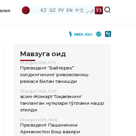
KZ
QZ
РУ
EN
中文
ق ز
ЎЗ
аҳлил
Мавзуга оид
05 avgust 2026, 17:12
Президент “Байтерек”
холдингининг ривожланиш
режаси билан танишди
05 avgust 2026, 12:35
Қасим-Жомарт Тоқаевнинг
танланган нутқлари тўплами нашр
этилди
04 avgust 2026, 18:05
Президент Пашинянни
Арманистон Бош вазири