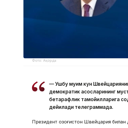
Фото: Ақорда
— Ушбу муҳим кун Швейцариянин
демократик асосларининг муст
бетарафлик тамойилларига со
дейилади телеграммада.
Президент Қозоғистон Швейцария билан 