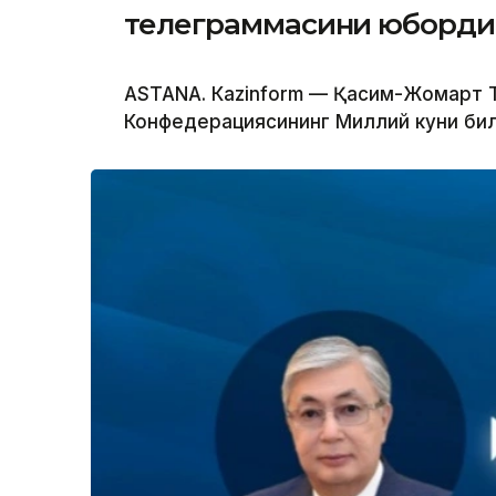
телеграммасини юборди
ASTANА. Кazinform — Қасим-Жомарт Т
Конфедерациясининг Миллий куни бил