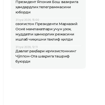
Президент Япония Бош вазирига
ҳамдардлик телеграммасини
юборди
31 iyul 2026, 15:00
Қозоғистон Президенти Марказий
Осиё мамлакатлари учун узоқ
муддатли ҳамкорлик режасини
ишлаб чиқишни таклиф қилди
31 iyul 2026, 12:11
Давлат раҳбари Қирғизистоннинг
Чўлпон-Ота шаҳрига ташриф
буюрди