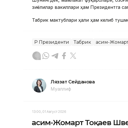
зиёлилар вакиллари ҳам Президентга са
Табрик мактублари ҳали ҳам келиб тушм
ҚР Президенти
Табрик
Қасим-Жомарт
Ляззат Сейданова
Муаллиф
13:00, 01 Август 2026
Қасим-Жомарт Тоқаев Шв