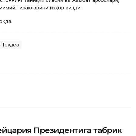
мимий тилакларини изҳор қилди.
оқда.
 Тоқаев
ейцария Президентига табрик