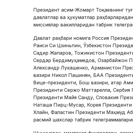
Президент Қасим-Жомарт Тоқаевнинг туғ
давлатлар ва ҳукуматлар раҳбарларида
миссиялар вакилларидан табрик телегр
Давлат раҳбари номига Россия Президе
Раиси Си Цзиньпин, Ўзбекистон Презид
Садир Жапаров, Тожикистон Президент
Сердар Бердимуҳамедов, Озарбайжон П
Александр Лукашенко, Арманистон През
вазири Никол Пашинян, БАА Президент
Вице-президенти, Бош вазири, Қатар Ам
Президенти Сержо Маттарелла, Сербия 
Президенти Майя Санду, Словакия През
Наташа Пирц-Мусар, Корея Президенти
Хлайн, Фаластин Президенти Маҳмуд Аб
расмий шахслар табрик телеграммалари
Шунингдек, мамлакат фуқаролари, Қозоғ