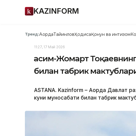
KAZINFORM
Ақорда
Тайинлов
Ҳодиса
Қонун ва интизом
Ко
Тренд:
11:27, 17 Май 2026
Қасим-Жомарт Тоқаевнинг
билан табрик мактублар
ASTANA. Kazinform – Ақорда Давлат р
куни муносабати билан табрик мактуб