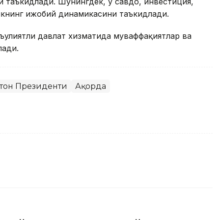
 таъкидлади. Шунингдек, у савдо, инвестиция,
икнинг ижобий динамикасини таъкидлади.
ъулиятли давлат хизматида муваффақиятлар ва
лади.
стон Президенти
Ақорда