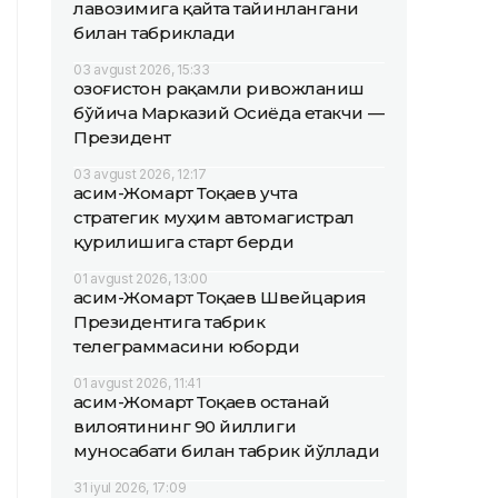
лавозимига қайта тайинлангани
билан табриклади
03 avgust 2026, 15:33
Қозоғистон рақамли ривожланиш
бўйича Марказий Осиёда етакчи —
Президент
03 avgust 2026, 12:17
Қасим-Жомарт Тоқаев учта
стратегик муҳим автомагистрал
қурилишига старт берди
01 avgust 2026, 13:00
Қасим-Жомарт Тоқаев Швейцария
Президентига табрик
телеграммасини юборди
01 avgust 2026, 11:41
Қасим-Жомарт Тоқаев Қостанай
вилоятининг 90 йиллиги
муносабати билан табрик йўллади
31 iyul 2026, 17:09