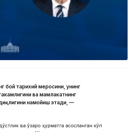
г бой тарихий меросини, унинг
аҳкамлигини ва мамлакатнинг
диқлигини намойиш этади, —
дўстлик ва ўзаро ҳурматга асосланган кўп