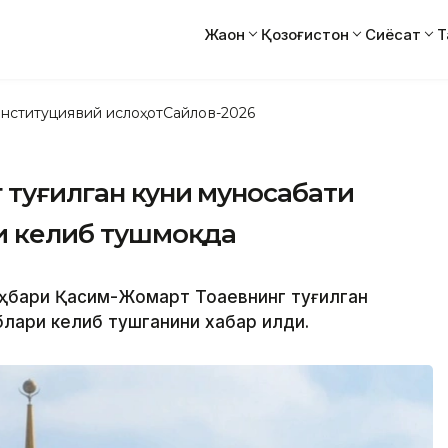
Жаҳон
Қозоғистон
Сиёсат
Т
нституциявий ислоҳот
Сайлов-2026
 туғилган куни муносабати
и келиб тушмоқда
аҳбари Қасим-Жомарт Тоқаевнинг туғилган
лари келиб тушганини хабар қилди.