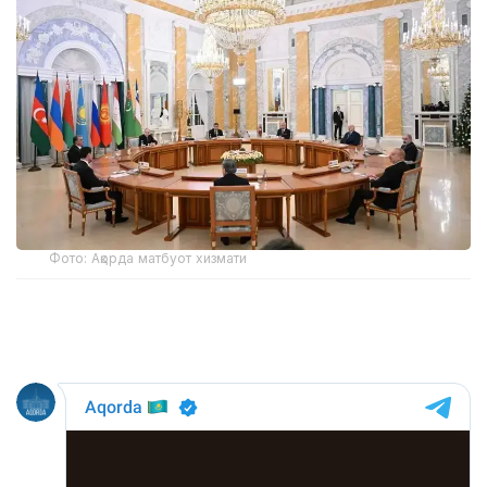
Фото: Ақорда матбуот хизмати