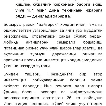
қишлоқ хўжалиги корхонаси баҳорги экиш
учун 11,4 минг дона техникани ижарага
олди, — дейилади хабарда.
Бошқарув раиси “Байтерек” холдингининг амалга
оширилаётган ўзгаришлари ва янги узоқ муддатли
ривожланиш стратегияси ҳақида сўзлаб берди.
Лойиҳа активларни самарали бошқариш,
потенциал бизнес учун қулай шароитлар яратиш ва
аҳолининг турмуш даражасини оширишга
қаратилган проактив инвестиция холдинг моделига
ўтишни назарда тутади.
Бундан ташқари, Президентга бир қатор
инвестиция лойиҳаларининг бориши ҳақида
ахборот берилди. Йил охирига қадар импорт
ўрнини босиш, экспорт ва инфратузилмани
ривожлантиришга қаратилган 26 та лойиҳани
Инвестиция кенгашига кўриб чиқиш учун тақдим