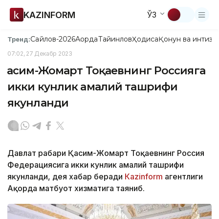
KAZINFORM
ЎЗ
Сайлов-2026
Ақорда
Тайинлов
Ҳодиса
Қонун ва интизо
Тренд:
07:02, 27 Декабр 2023
Қасим-Жомарт Тоқаевнинг Россияга
икки кунлик амалий ташрифи
якунланди
Давлат раҳбари Қасим-Жомарт Тоқаевнинг Россия
Федерациясига икки кунлик амалий ташрифи
якунланди, дея хабар беради
Каzinform
агентлиги
Ақорда матбуот хизматига таяниб.