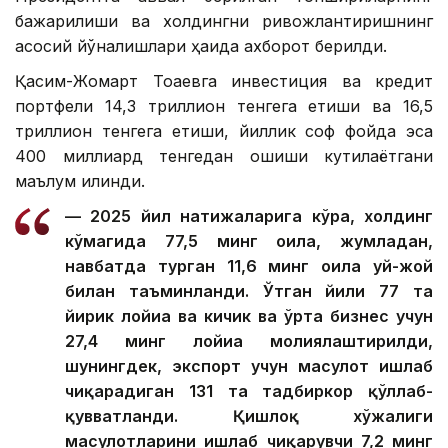
бажарилиши ва холдингни ривожлантиришнинг
асосий йўналишлари ҳақида ахборот берилди.
Қасим-Жомарт Тоқаевга инвестиция ва кредит
портфели 14,3 триллион тенгега етиши ва 16,5
триллион тенгега етиши, йиллик соф фойда эса
400 миллиард тенгедан ошиши кутилаётгани
маълум қилинди.
— 2025 йил натижаларига кўра, холдинг
кўмагида 77,5 минг оила, жумладан,
навбатда турган 11,6 минг оила уй-жой
билан таъминланди. Ўтган йили 77 та
йирик лойиҳа ва кичик ва ўрта бизнес учун
27,4 минг лойиҳа молиялаштирилди,
шунингдек, экспорт учун маҳсулот ишлаб
чиқарадиган 131 та тадбиркор қўллаб-
қувватланди. Қишлоқ хўжалиги
маҳсулотларини ишлаб чиқарувчи 7,2 минг