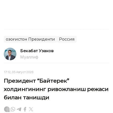
Қозоғистон Президенти
Россия
Бекабат Узаков
Муаллиф
17:12, 05 Август 2026
Президент “Байтерек”
холдингининг ривожланиш режаси
билан танишди