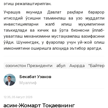
этиш режалаштирилган.
Учрашув якунида Давлат раҳбари барқарор
иқтисодий ўсишни таъминлаш ва узоқ муддатли
инвестицияларни жалб қилиш муҳимлигини
таъкидлади ва кичик ва ўрта бизнесни қўллаб-
қувватлаш механизмини мустаҳкамлаш вазифасини
қўйди. Шунингдек, у фуқаролар учун уй-жой олиш
имкониятини оширишга алоҳида эътибор қаратди.
Қозоғистон Президенти
Қабул
Ақорда
"Байтере
Бекабат Узаков
Муаллиф
12:35, 05 Август 2026
Қасим-Жомарт Тоқаевнинг