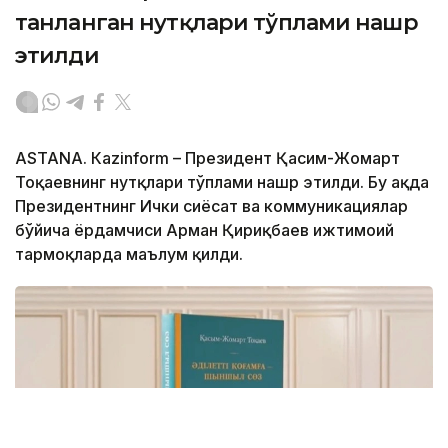
танланган нутқлари тўплами нашр
этилди
ASTANА. Кazinform – Президент Қасим-Жомарт
Тоқаевнинг нутқлари тўплами нашр этилди. Бу ҳақда
Президентнинг Ички сиёсат ва коммуникациялар
бўйича ёрдамчиси Арман Қириқбаев ижтимоий
тармоқларда маълум қилди.