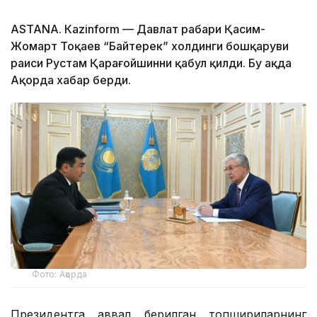
ASTANА. Каzinform — Давлат раҳбари Қасим-
Жомарт Тоқаев “Байтерек” холдинги бошқаруви
раиси Рустам Қарағойшинни қабул қилди. Бу ҳақда
Ақорда хабар берди.
Фото: Ақорда
Президентга аввал берилган топшириқларнинг