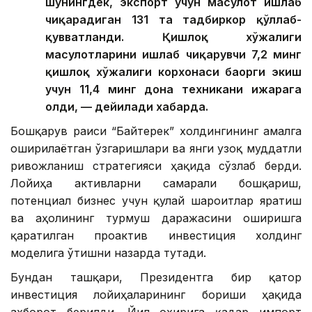
шунингдек, экспорт учун маҳсулот ишлаб
чиқарадиган 131 та тадбиркор қўллаб-
қувватланди. Қишлоқ хўжалиги
маҳсулотларини ишлаб чиқарувчи 7,2 минг
қишлоқ хўжалиги корхонаси баҳорги экиш
учун 11,4 минг дона техникани ижарага
олди, — дейилади хабарда.
Бошқарув раиси “Байтерек” холдингининг амалга
оширилаётган ўзгаришлари ва янги узоқ муддатли
ривожланиш стратегияси ҳақида сўзлаб берди.
Лойиҳа активларни самарали бошқариш,
потенциал бизнес учун қулай шароитлар яратиш
ва аҳолининг турмуш даражасини оширишга
қаратилган проактив инвестиция холдинг
моделига ўтишни назарда тутади.
Бундан ташқари, Президентга бир қатор
инвестиция лойиҳаларининг бориши ҳақида
ахборот берилди. Йил охирига қадар импорт