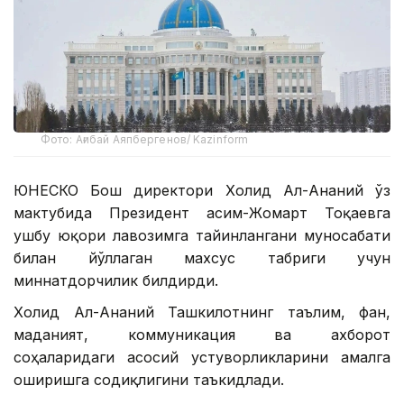
Фото: Ағибай Аяпбергенов/ Kazinform
ЮНEСКО Бош директори Холид Ал-Ананий ўз
мактубида Президент Қасим-Жомарт Тоқаевга
ушбу юқори лавозимга тайинлангани муносабати
билан йўллаган махсус табриги учун
миннатдорчилик билдирди.
Холид Ал-Ананий Ташкилотнинг таълим, фан,
маданият, коммуникация ва ахборот
соҳаларидаги асосий устуворликларини амалга
оширишга содиқлигини таъкидлади.