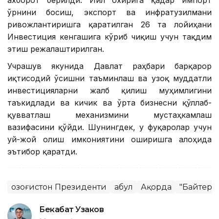
ўрнини босиш, экспорт ва инфратузилмани
ривожлантиришга қаратилган 26 та лойиҳани
Инвестиция кенгашига кўриб чиқиш учун тақдим
этиш режалаштирилган.
Учрашув якунида Давлат раҳбари барқарор
иқтисодий ўсишни таъминлаш ва узоқ муддатли
инвестицияларни жалб қилиш муҳимлигини
таъкидлади ва кичик ва ўрта бизнесни қўллаб-
қувватлаш механизмини мустаҳкамлаш
вазифасини қўйди. Шунингдек, у фуқаролар учун
уй-жой олиш имкониятини оширишга алоҳида
эътибор қаратди.
Қозоғистон Президенти
Қабул
Ақорда
"Байтере
Бекабат Узаков