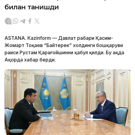
билан танишди
ASTANА. Каzinform — Давлат раҳбари Қасим-
Жомарт Тоқаев “Байтерек” холдинги бошқаруви
раиси Рустам Қарағойшинни қабул қилди. Бу ҳақда
Ақорда хабар берди.