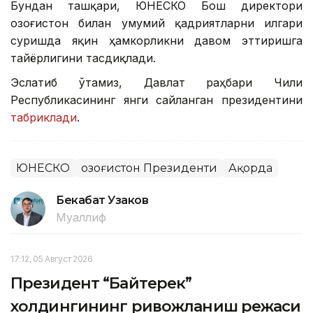
Бундан ташқари, ЮНEСКО Бош директори
Қозоғистон билан умумий қадриятларни илгари
суришда яқин ҳамкорликни давом эттиришга
тайёрлигини тасдиқлади.
Эслатиб ўтамиз, Давлат раҳбари Чили
Республикасининг янги сайланган президентини
табриклади
.
ЮНЕСКО
Қозоғистон Президенти
Ақорда
Бекабат Узаков
Муаллиф
17:12, 05 Август 2026
Президент “Байтерек”
холдингининг ривожланиш режаси