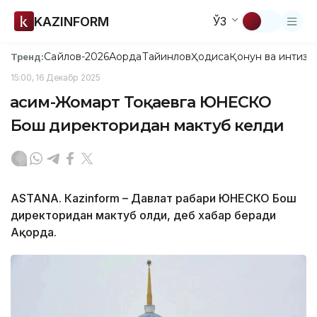
KAZINFORM
ЎЗ
Сайлов-2026
Ақорда
Тайинлов
Ҳодиса
Қонун ва интизо
Тренд:
15:00, 16 Декабр 2025
Қасим-Жомарт Тоқаевга ЮНEСКО
Бош директоридан мактуб келди
ASTANА. Кazinform – Давлат раҳбари ЮНEСКО Бош
директоридан мактуб олди, деб хабар беради
Ақорда.