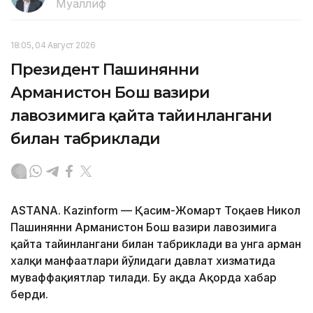
Муаллиф
18:05, 04 Август 2026
Президент Пашинянни
Арманистон Бош вазири
лавозимига қайта тайинлангани
билан табриклади
ASTANА. Кazinform — Қасим-Жомарт Тоқаев Никол
Пашинянни Арманистон Бош вазири лавозимига
қайта тайинлангани билан табриклади ва унга арман
халқи манфаатлари йўлидаги давлат хизматида
муваффақиятлар тилади. Бу ҳақда Ақорда хабар
берди.