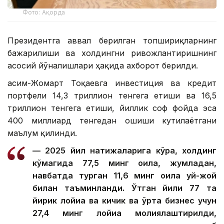
Фото: Ақорда
Президентга аввал берилган топшириқларнинг
бажарилиши ва холдингни ривожлантиришнинг
асосий йўналишлари ҳақида ахборот берилди.
Қасим-Жомарт Тоқаевга инвестиция ва кредит
портфели 14,3 триллион тенгега етиши ва 16,5
триллион тенгега етиши, йиллик соф фойда эса
400 миллиард тенгедан ошиши кутилаётгани
маълум қилинди.
— 2025 йил натижаларига кўра, холдинг
кўмагида 77,5 минг оила, жумладан,
навбатда турган 11,6 минг оила уй-жой
билан таъминланди. Ўтган йили 77 та
йирик лойиҳа ва кичик ва ўрта бизнес учун
27,4 минг лойиҳа молиялаштирилди,