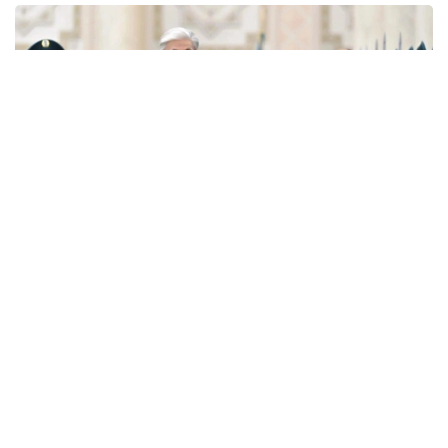
Фото: Ақорда
— Никол Пашинян илиқ сўзлар учун
миннатдорчилик билдирди ва Қозоғистон
Президенти ва халқига Қурултой
сайловларини муваффақиятли ўтказишни
тилади. Президент ва Бош вазир