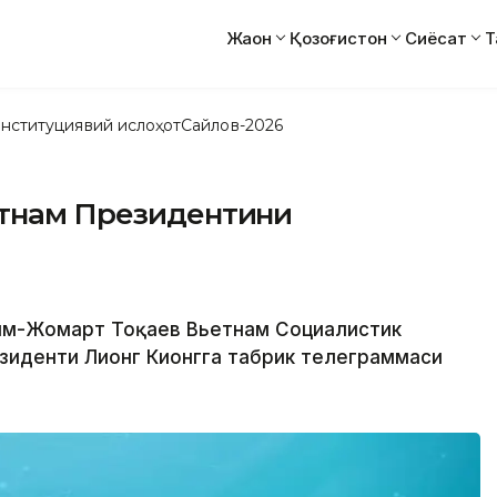
Жаҳон
Қозоғистон
Сиёсат
Т
нституциявий ислоҳот
Сайлов-2026
етнам Президентини
асим-Жомарт Тоқаев Вьетнам Социалистик
езиденти Лионг Кионгга табрик телеграммаси