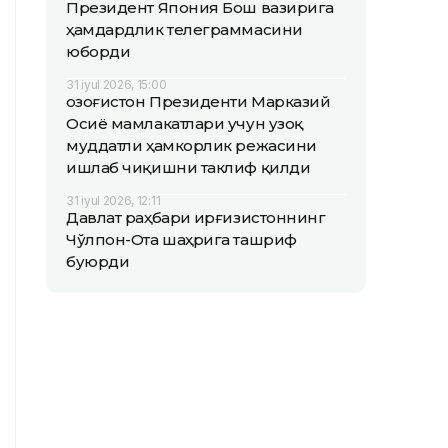
Президент Япония Бош вазирига
ҳамдардлик телеграммасини
юборди
31 iyul 2026, 15:00
Қозоғистон Президенти Марказий
Осиё мамлакатлари учун узоқ
муддатли ҳамкорлик режасини
ишлаб чиқишни таклиф қилди
31 iyul 2026, 12:11
Давлат раҳбари Қирғизистоннинг
Чўлпон-Ота шаҳрига ташриф
буюрди