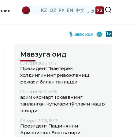
KZ
QZ
РУ
EN
中文
ق ز
ЎЗ
аҳлил
Мавзуга оид
05 avgust 2026, 17:12
Президент “Байтерек”
холдингининг ривожланиш
режаси билан танишди
05 avgust 2026, 12:35
Қасим-Жомарт Тоқаевнинг
танланган нутқлари тўплами нашр
этилди
04 avgust 2026, 18:05
Президент Пашинянни
Арманистон Бош вазири