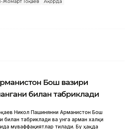
м-Жомарт Тоқаев
Ақорда
рманистон Бош вазири
лангани билан табриклади
Тоқаев Никол Пашинянни Арманистон Бош
и билан табриклади ва унга арман халқи
ида муваффақиятлар тилади. Бу ҳақда