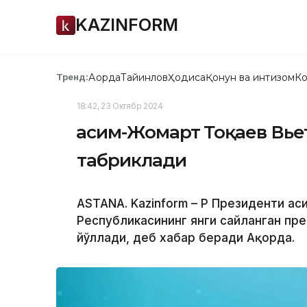
KAZINFORM
Ақорда
Тайинлов
Ҳодиса
Қонун ва интизом
Ко
Тренд:
18:42, 23 Октябр 2024
Қасим-Жомарт Тоқаев Вь
табриклади
ASTANA. Kazinform – ҚР Президенти Қ
Республикасининг янги сайланган пр
йўллади, деб хабар беради Ақорда.