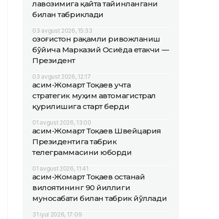
лавозимига қайта тайинлангани
билан табриклади
03 avgust 2026, 15:33
Қозоғистон рақамли ривожланиш
бўйича Марказий Осиёда етакчи —
Президент
03 avgust 2026, 12:17
Қасим-Жомарт Тоқаев учта
стратегик муҳим автомагистрал
қурилишига старт берди
01 avgust 2026, 13:00
Қасим-Жомарт Тоқаев Швейцария
Президентига табрик
телеграммасини юборди
01 avgust 2026, 11:41
Қасим-Жомарт Тоқаев Қостанай
вилоятининг 90 йиллиги
муносабати билан табрик йўллади
31 iyul 2026, 17:09