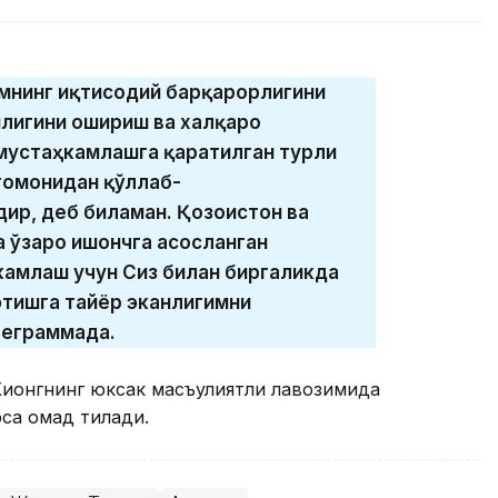
амнинг иқтисодий барқарорлигини
лигини ошириш ва халқаро
мустаҳкамлашга қаратилган турли
томонидан қўллаб-
ир, деб биламан. Қозоғистон ва
а ўзаро ишончга асосланган
амлаш учун Сиз билан биргаликда
тишга тайёр эканлигимни
леграммада.
Кионгнинг юксак масъулиятли лавозимида
эса омад тилади.