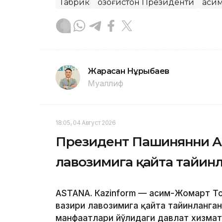
Табрик
Қозоғистон Президенти
Қаси
Жарасқан Нұрыбаев
Муаллиф
18:05, 04 Август 2026
Президент Пашинянни А
лавозимига қайта тайин
ASTANА. Кazinform — Қасим-Жомарт 
вазири лавозимига қайта тайинланган
манфаатлари йўлидаги давлат хизмат