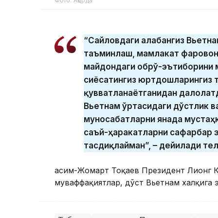
Фото: Ақорда
“Сайловдаги ғалабангиз Вьетн
таъминлаш, мамлакат фаровон
майдондаги обрў-эътиборини 
сиёсатингиз юртдошларингиз 
қувватланаётганидан далолатд
Вьетнам ўртасидаги дўстлик в
муносабатларни янада мустаҳк
саъй-ҳаракатларни сафарбар э
тасдиқлайман”, – дейилади те
Қасим-Жомарт Тоқаев Президент Лионг 
муваффақиятлар, дўст Вьетнам халқига 