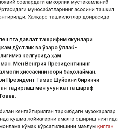
оявий соҳалардаги ҳамкорлик мустаҳкамланиб
ўртасидаги муносабатларнинг асосини ташкил
лантирилди. Халқаро ташкилотлар доирасида
апештга давлат ташрифим якунлари
кам дўстлик ва ўзаро қўллаб-
рлигимиз келгусида ҳам
ман. Мен Венгрия Президентининг
алмоқли ҳиссасини юқори баҳолайман.
ри Президент Тамас Шуйокни биринчи
ан тақдирлаш мен учун катта шараф
оқаев.
 билан кенгайтирилган таркибдаги музокаралар
нда қўшма лойиҳаларни амалга ошириш ниятида
томонлама кўмак кўрсатилишини маълум
қилган