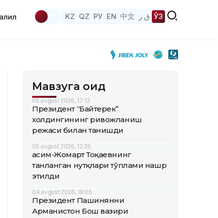
KZ
QZ
РУ
EN
中文
ق ز
ЎЗ
аҳлил
Мавзуга оид
05 avgust 2026, 17:12
Президент “Байтерек”
холдингининг ривожланиш
режаси билан танишди
05 avgust 2026, 12:35
Қасим-Жомарт Тоқаевнинг
танланган нутқлари тўплами нашр
этилди
04 avgust 2026, 18:05
Президент Пашинянни
Арманистон Бош вазири