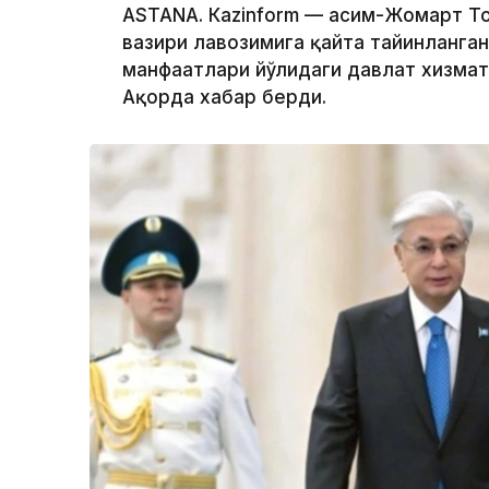
ASTANА. Кazinform — Қасим-Жомарт 
вазири лавозимига қайта тайинланган
манфаатлари йўлидаги давлат хизмат
Ақорда хабар берди.