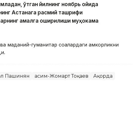
младан, ўтган йилнинг ноябрь ойида
нинг Астанага расмий ташрифи
арнинг амалга оширилиши муҳокама
ва маданий-гуманитар соҳалардаги ҳамкорликни
и.
ол Пашинян
Қасим-Жомарт Тоқаев
Ақорда