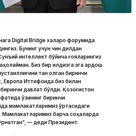
га Digital Bridge халқаро форумида
ингиз. Бунинг учун чин дилдан
унъий интеллект бўйича ғояларингиз
аҳолайман. Биз бир илдизга эга қардош
мустақиллигини тан олган биринчи
, Европа Иттифоқида биз билан
 биринчи давлат бўлди. Қозоғистон
фатида ўзининг биринчи
унда мамлакатларимиз ўртасидаги
а. Мамлакатларимиз барча соҳаларда
ўрнатган”, — деди Президент.