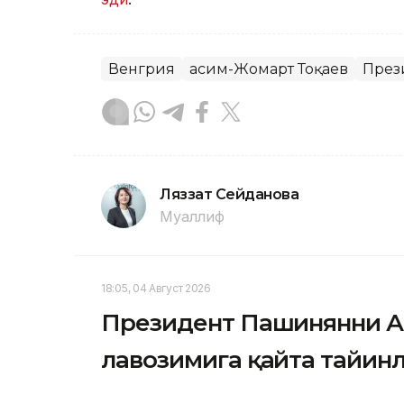
Венгрия
Қасим-Жомарт Тоқаев
През
Ляззат Сейданова
Муаллиф
18:05, 04 Август 2026
Президент Пашинянни А
лавозимига қайта тайин