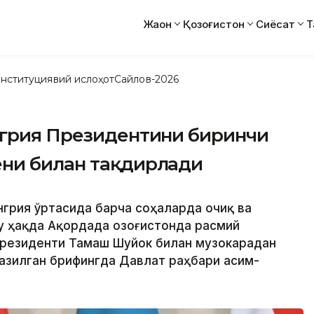
Жаҳон
Қозоғистон
Сиёсат
Т
нституциявий ислоҳот
Сайлов-2026
нгрия Президентини биринчи
ни билан тақдирлади
енгрия ўртасида барча соҳаларда очиқ ва
у ҳақда Ақордада Қозоғистонда расмий
президенти Тамаш Шуйок билан музокарадан
азилган брифингда Давлат раҳбари Қасим-