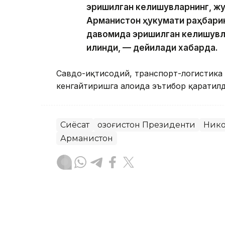
эришилган келишувларнинг, жу
Арманистон ҳукумати раҳбари
давомида эришилган келишувл
қилинди, — дейилади хабарда.
Савдо-иқтисодий, транспорт-логистика 
кенгайтиришга алоҳида эътибор қаратилд
Сиёсат
Қозоғистон Президенти
Ник
Арманистон
Бекабат Узаков
Муаллиф