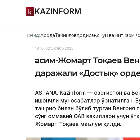
KAZINFORM
Ақорда
Тайинлов
Ҳодиса
Қонун ва интизом
Ко
Тренд:
18:10, 02 Октябр 2025
Қасим-Жомарт Тоқаев Ве
даражали «Достық» орде
ASTANA. Kazinform — Қозоғистон ва В
ишончли муносабатлар ўрнатилган. Б
ташриф билан бўлиб турган Венгрия 
сўнг оммавий ОАВ вакиллари учун ўтк
Жомарт Тоқаев маълум қилди.