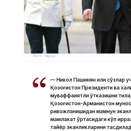
Фото: Ақорда
— Никол Пашинян илиқ сўзлар 
Қозоғистон Президенти ва хал
муваффақиятли ўтказишни тила
Қозоғистон-Арманистон мунос
ривожланишидан мамнун эканл
мамлакат ўртасидаги кўп қирр
тайёр эканликларини тасдиқлад