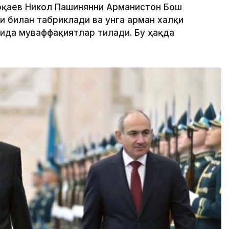
Тоқаев Никол Пашинянни Арманистон Бош
и билан табриклади ва унга арман халқи
ида муваффақиятлар тилади. Бу ҳақда