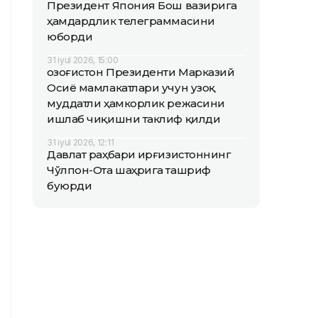
Президент Япония Бош вазирига
ҳамдардлик телеграммасини
юборди
31 iyul 2026, 15:00
Қозоғистон Президенти Марказий
Осиё мамлакатлари учун узоқ
муддатли ҳамкорлик режасини
ишлаб чиқишни таклиф қилди
31 iyul 2026, 12:11
Давлат раҳбари Қирғизистоннинг
Чўлпон-Ота шаҳрига ташриф
буюрди