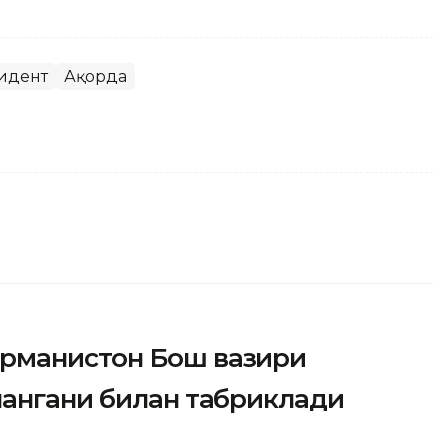
идент
Ақорда
рманистон Бош вазири
лангани билан табриклади