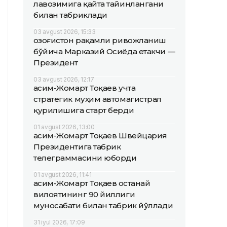
лавозимига қайта тайинлангани
билан табриклади
03 avgust 2026, 15:33
Қозоғистон рақамли ривожланиш
бўйича Марказий Осиёда етакчи —
Президент
03 avgust 2026, 12:17
Қасим-Жомарт Тоқаев учта
стратегик муҳим автомагистрал
қурилишига старт берди
01 avgust 2026, 13:00
Қасим-Жомарт Тоқаев Швейцария
Президентига табрик
телеграммасини юборди
01 avgust 2026, 11:41
Қасим-Жомарт Тоқаев Қостанай
вилоятининг 90 йиллиги
муносабати билан табрик йўллади
31 iyul 2026, 17:09