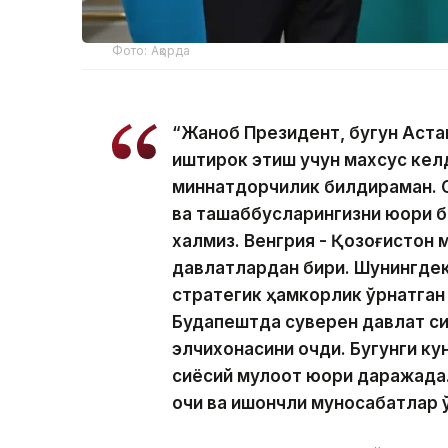
Фото: Ақорда
“Жаноб Президент, бугун Астана
иштирок этиш учун махсус келд
миннатдорчилик билдираман. С
ва ташаббусларингизни юқори б
халқмиз. Венгрия - Қозоғистон 
давлатлардан бири. Шунингдек
стратегик ҳамкорлик ўрнатган
Будапештда суверен давлат си
элчихонасини очди. Бугунги к
сиёсий мулоқот юқори даражад
очиқ ва ишончли муносабатлар 