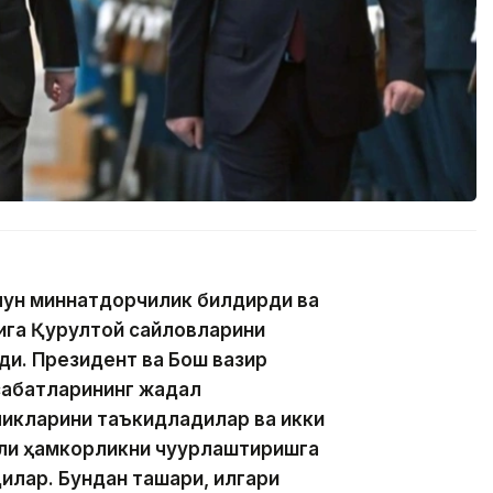
учун миннатдорчилик билдирди ва
қига Қурултой сайловларини
ди. Президент ва Бош вазир
абатларининг жадал
икларини таъкидладилар ва икки
али ҳамкорликни чуқурлаштиришга
илар. Бундан ташқари, илгари