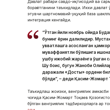
Давлат раҳбари савдо-иқтисодий ва сарм
бораётганини таъкидлади. Икки давлат 
этувчи шартномавий-ҳуқуқий база шакл
интеграция кенгайди.
“Ўтган йили ноябрь ойида Буд
бунинг ёрқин далилидир. Мустаҳ
қувватлашга асосланган ҳамко
муваффақиятли бўлишига ишона
ушбу ижобий жараёнга қўшган с
Шу боис, бугун Жаноби Олийла
даражали «Достық» ордени бил
бўлди”, – деди Қасим-Жомарт Т
Таъкидлаш жоизки, венгриялик ҳамкасби
чоғида Қасим-Жомарт Тоқаев Қозоғисто
бўлган венгриялик тадбиркорларга ҳар 
эди
.