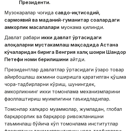
Президенти.
Музокаралар чоғида
савдо-иқтисодий,
сармоявий ва маданий-гуманитар соҳалардаги
ҳамкорлик масалалари
муҳокама қилинди.
Давлат раҳбари
икки давлат ўртасидаги
алоқаларни мустаҳкамлаш мақсадида
Астана
кўчаларидан бирига Венгрия халқ шоири Шандор
Петефи номи берилишини
айтди.
Президентлар давлатлар ўртасидаги ўзаро товар
айирбошлаш ҳажмини оширишга қаратилган қўшма
чора-тадбирларни кўриш, шунингдек,
ҳамкорликнинг икки томонлама механизмларини
фаоллаштириш муҳимлигини таъкидладилар.
Томонлар халқаро муаммолар, жумладан, глобал
барқарорлик ва барқарор ривожланишни
таъминлаш бўйича кўп томонлама институтлар