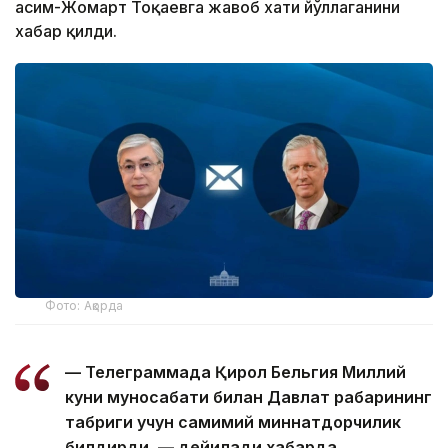
Қасим-Жомарт Тоқаевга жавоб хати йўллаганини
хабар қилди.
Фото: Ақорда
— Телеграммада Қирол Бельгия Миллий
куни муносабати билан Давлат раҳбарининг
табриги учун самимий миннатдорчилик
билдирди, — дейилади хабарда.