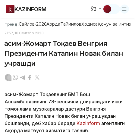
KAZINFORM
ЎЗ
Сайлов-2026
Ақорда
Тайинлов
Ҳодиса
Қонун ва интизо
Тренд:
21:57, 18 Сентябр 2023
Қасим-Жомарт Тоқаев Венгрия
Президенти Каталин Новак билан
учрашди
Қасим-Жомарт Тоқаевнинг БМТ Бош
Ассамблеясининг 78-сессияси доирасидаги икки
томонлама музокаралар дастури Венгрия
Президенти Каталин Новак билан учрашувдан
бошланди, деб хабар беради
Kazinform
агентлиги
Ақорда матбуот хизматига таяниб.