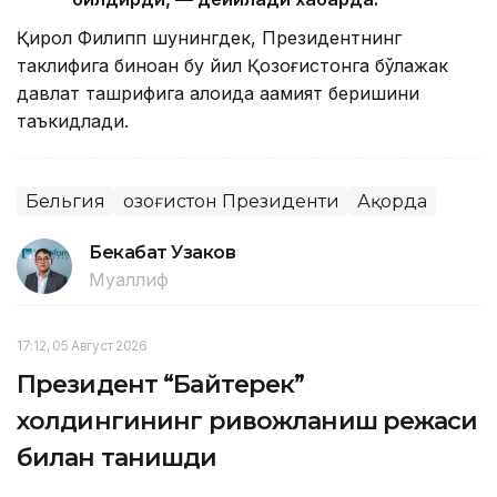
Қирол Филипп шунингдек, Президентнинг
таклифига биноан бу йил Қозоғистонга бўлажак
давлат ташрифига алоҳида аҳамият беришини
таъкидлади.
Бельгия
Қозоғистон Президенти
Ақорда
Бекабат Узаков
Муаллиф
17:12, 05 Август 2026
Президент “Байтерек”
холдингининг ривожланиш режаси
билан танишди