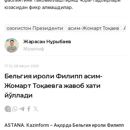
фаолиятини такомиллаштириш чора-тадбирлари
юзасидан фикр алмашдилар.
Қозоғистон Президенти
Қасим-Жомарт Тоқаев
Ақ
Жарасқан Нұрыбаев
Муаллиф
17:12, 08 Август 2026
Бельгия Қироли Филипп Қасим-
Жомарт Тоқаевга жавоб хати
йўллади
ASTANА. Кazinform – Ақорда Бельгия Қироли Филипп