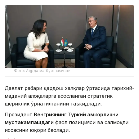
Фото: Ақорда матбуот хизмати
Давлат раҳбари қардош халқлар ўртасида тарихий-
маданий алоқаларга асосланган стратегик
шериклик ўрнатилганини таъкидлади.
Президент
Венгриянинг Турки
й ҳамкорли
кни
мустаҳкамлашдаги
фаол позицияси ва салмоқли
ҳиссасини юқори баҳолади.