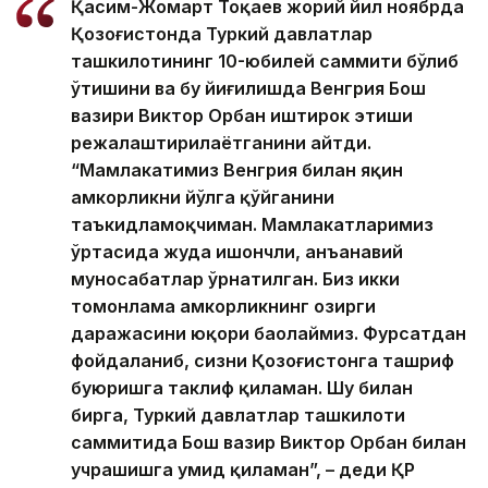
Қасим-Жомарт Тоқаев
жорий йил ноябр
да
Қозоғистонда Туркий давлатлар
ташкилотининг 10-юбилей саммити бўлиб
ўтишини
ва бу йиғилишда Венгрия Бош
вазири Виктор Орбан иштирок этиши
режалаштирилаётганини айтди.
“Мамлакатимиз Венгрия билан яқин
ҳамкорликни йўлга қўйганини
таъкидламоқчиман. Мамлакатларимиз
ўртасида жуда ишончли, анъанавий
муносабатлар ўрнатилган. Биз икки
томонлама ҳамкорликнинг ҳозирги
даражасини юқори баҳолаймиз. Фурсатдан
фойдаланиб, сизни Қозоғистонга ташриф
буюришга таклиф қиламан. Шу билан
бирга, Туркий давлатлар ташкилоти
саммитида Бош вазир Виктор Орбан билан
учрашишга умид қиламан”, – деди ҚР