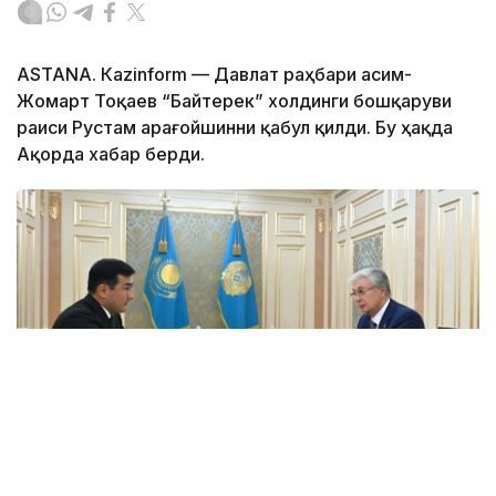
ASTANА. Каzinform — Давлат раҳбари Қасим-
Жомарт Тоқаев “Байтерек” холдинги бошқаруви
раиси Рустам Қарағойшинни қабул қилди. Бу ҳақда
Ақорда хабар берди.
Фото: Ақорда