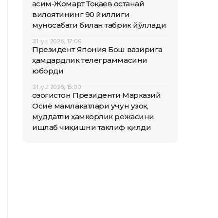
Қасим-Жомарт Тоқаев Қостанай
вилоятининг 90 йиллиги
муносабати билан табрик йўллади
31 iyul 2026, 17:09
Президент Япония Бош вазирига
ҳамдардлик телеграммасини
юборди
31 iyul 2026, 15:00
Қозоғистон Президенти Марказий
Осиё мамлакатлари учун узоқ
муддатли ҳамкорлик режасини
ишлаб чиқишни таклиф қилди