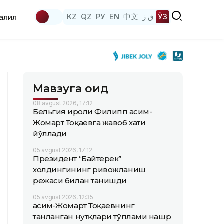
KZ
QZ
РУ
EN
中文
ق ز
ЎЗ
аҳлил
Мавзуга оид
08 avgust 2026, 17:12
Бельгия Қироли Филипп Қасим-
Жомарт Тоқаевга жавоб хати
йўллади
05 avgust 2026, 17:12
Президент “Байтерек”
холдингининг ривожланиш
режаси билан танишди
05 avgust 2026, 12:35
Қасим-Жомарт Тоқаевнинг
танланган нутқлари тўплами нашр