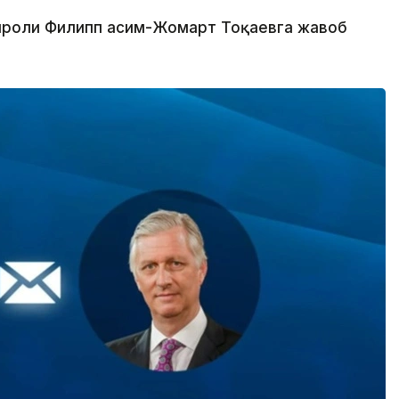
Қироли Филипп Қасим-Жомарт Тоқаевга жавоб