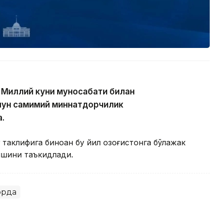
 Миллий куни муносабати билан
чун самимий миннатдорчилик
а.
таклифига биноан бу йил Қозоғистонга бўлажак
ишини таъкидлади.
орда