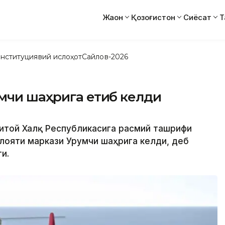
Жаҳон
Қозоғистон
Сиёсат
Т
нституциявий ислоҳот
Сайлов-2026
мчи шаҳрига етиб келди
Хитой Халқ Республикасига расмий ташрифи
лояти маркази Урумчи шаҳрига келди, деб
и.