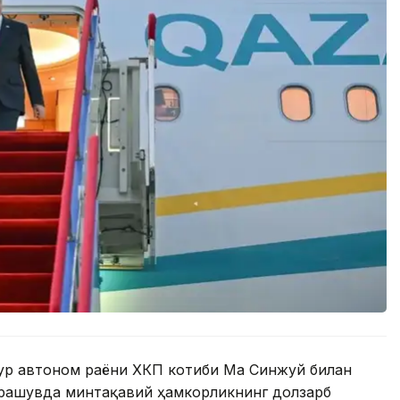
ур автоном раёни ХКП котиби Ма Синжуй билан
рашувда минтақавий ҳамкорликнинг долзарб