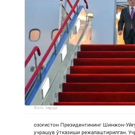
Фото: Ақорда
Қозоғистон Президентининг Шинжон-Уйғ
учрашув ўтказиши режалаштирилган. Уч