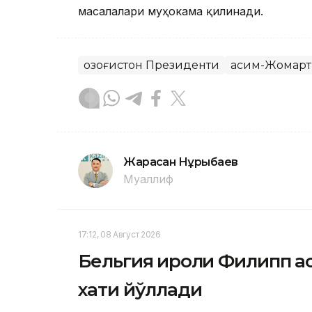
масалалари муҳокама қилинади.
Қозоғистон Президенти
Қасим-Жомарт
Жарасқан Нұрыбаев
Муаллиф
17:12, 08 Август 2026
Бельгия Қироли Филипп Қ
хати йўллади