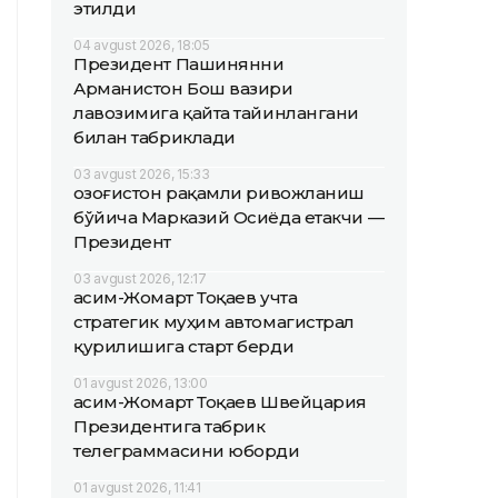
этилди
04 avgust 2026, 18:05
Президент Пашинянни
Арманистон Бош вазири
лавозимига қайта тайинлангани
билан табриклади
03 avgust 2026, 15:33
Қозоғистон рақамли ривожланиш
бўйича Марказий Осиёда етакчи —
Президент
03 avgust 2026, 12:17
Қасим-Жомарт Тоқаев учта
стратегик муҳим автомагистрал
қурилишига старт берди
01 avgust 2026, 13:00
Қасим-Жомарт Тоқаев Швейцария
Президентига табрик
телеграммасини юборди
01 avgust 2026, 11:41