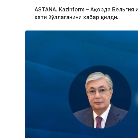
ASTANА. Кazinform – Ақорда Бельгия 
хати йўллаганини хабар қилди.