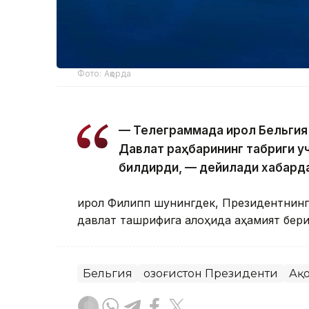
Фото: Ақорда
— Телеграммада Қирол Бельгия
Давлат раҳбарининг табриги у
билдирди, — дейилади хабард
Қирол Филипп шунингдек, Президентнинг 
давлат ташрифига алоҳида аҳамият бер
Бельгия
Қозоғистон Президенти
Ақ