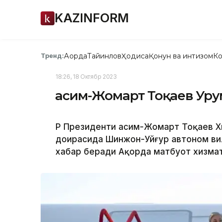
KAZINFORM
Ақорда
Тайинлов
Ҳодиса
Қонун ва интизом
Ко
Тренд:
18:26, 18 Октябр 2023
Қасим-Жомарт Тоқаев Уру
ҚР Президенти Қасим-Жомарт Тоқаев 
доирасида Шинжон-Уйғур автоном ви
хабар беради Ақорда матбуот хизмат