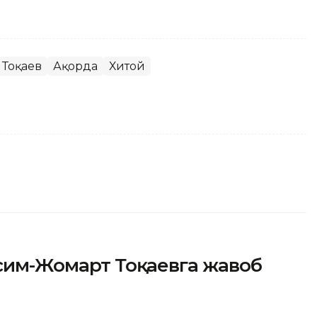
 Тоқаев
Ақорда
Хитой
асим-Жомарт Тоқаевга жавоб