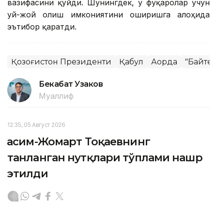
вазифасини қўйди. Шунингдек, у фуқаролар учун
уй-жой олиш имкониятини оширишга алоҳида
эътибор қаратди.
Қозоғистон Президенти
Қабул
Ақорда
"Байтер
Бекабат Узаков
Муаллиф
12:35, 05 Август 2026
Қасим-Жомарт Тоқаевнинг
танланган нутқлари тўплами нашр
этилди