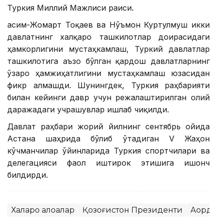
Туркия Миллий Мажлиси раиси.
Қасим-Жомарт Тоқаев ва Нўъмон Куртулмуш икки
давлатнинг халқаро ташкилотлар доирасидаги
ҳамкорлигини мустаҳкамлаш, Туркий давлатлар
ташкилотига аъзо бўлган қардош давлатларнинг
ўзаро ҳамжиҳатлигини мустаҳкамлаш юзасидан
фикр алмашди. Шунингдек, Туркия раҳбарияти
билан кейинги давр учун режалаштирилган олий
даражадаги учрашувлар ишлаб чиқилди.
Давлат раҳбари жорий йилнинг сентябрь ойида
Астана шаҳрида бўлиб ўтадиган V Жаҳон
кўчманчилар ўйинларида Туркия спортчилари ва
делегацияси фаол иштирок этишига ишонч
билдирди.
Халқаро алоқалар
Қозоғистон Президенти
Ақорда