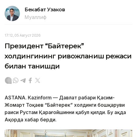
Бекабат Узаков
Муаллиф
17:12, 05 Август 2026
Президент “Байтерек”
холдингининг ривожланиш режаси
билан танишди
ASTANА. Каzinform — Давлат раҳбари Қасим-
Жомарт Тоқаев “Байтерек” холдинги бошқаруви
раиси Рустам Қарағойшинни қабул қилди. Бу ҳақда
Ақорда хабар берди.