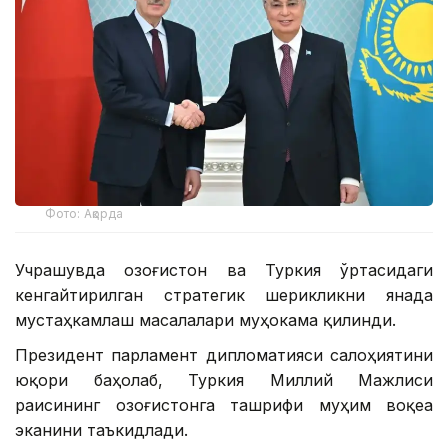
Фото: Ақорда
Учрашувда Қозоғистон ва Туркия ўртасидаги
кенгайтирилган стратегик шерикликни янада
мустаҳкамлаш масалалари муҳокама қилинди.
Президент парламент дипломатияси салоҳиятини
юқори баҳолаб, Туркия Миллий Мажлиси
раисининг Қозоғистонга ташрифи муҳим воқеа
эканини таъкидлади.