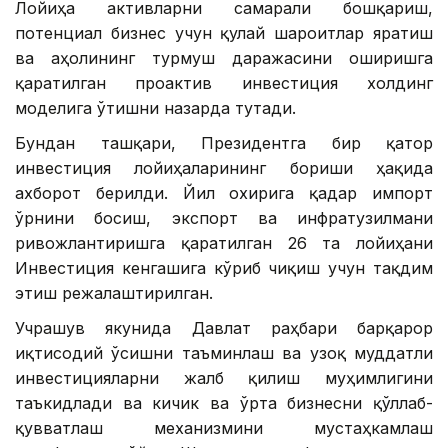
Лойиҳа активларни самарали бошқариш,
потенциал бизнес учун қулай шароитлар яратиш
ва аҳолининг турмуш даражасини оширишга
қаратилган проактив инвестиция холдинг
моделига ўтишни назарда тутади.
Бундан ташқари, Президентга бир қатор
инвестиция лойиҳаларининг бориши ҳақида
ахборот берилди. Йил охирига қадар импорт
ўрнини босиш, экспорт ва инфратузилмани
ривожлантиришга қаратилган 26 та лойиҳани
Инвестиция кенгашига кўриб чиқиш учун тақдим
этиш режалаштирилган.
Учрашув якунида Давлат раҳбари барқарор
иқтисодий ўсишни таъминлаш ва узоқ муддатли
инвестицияларни жалб қилиш муҳимлигини
таъкидлади ва кичик ва ўрта бизнесни қўллаб-
қувватлаш механизмини мустаҳкамлаш