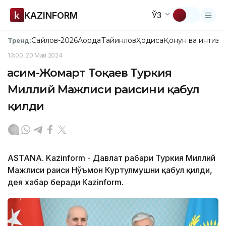
KAZINFORM
ЎЗ
Сайлов-2026
Ақорда
Тайинлов
Ҳодиса
Қонун ва интизо
Тренд:
13:00, 20 Май 2024
Қасим-Жомарт Тоқаев Туркия
Миллий Мажлиси раисини қабул
қилди
ASTANA. Kazinform - Давлат раҳбари Туркия Миллий
Мажлиси раиси Нўъмон Куртулмушни қабул қилди,
дея хабар беради Каzinform.