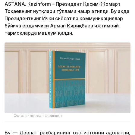
ASTANА. Кazinform – Президент Қасим-Жомарт
Тоқаевнинг нутқлари тўплами нашр этилди. Бу ҳақда
Президентнинг Ички сиёсат ва коммуникациялар
бўйича ёрдамчиси Арман Қириқбаев ижтимоий
тармоқларда маълум қилди.
Фото: видеодан скриншот
Бу — Давлат раҳбарининг Қозоғистонни адолатли,