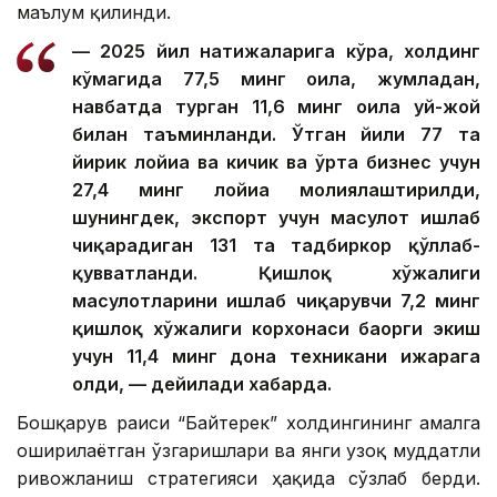
маълум қилинди.
— 2025 йил натижаларига кўра, холдинг
кўмагида 77,5 минг оила, жумладан,
навбатда турган 11,6 минг оила уй-жой
билан таъминланди. Ўтган йили 77 та
йирик лойиҳа ва кичик ва ўрта бизнес учун
27,4 минг лойиҳа молиялаштирилди,
шунингдек, экспорт учун маҳсулот ишлаб
чиқарадиган 131 та тадбиркор қўллаб-
қувватланди. Қишлоқ хўжалиги
маҳсулотларини ишлаб чиқарувчи 7,2 минг
қишлоқ хўжалиги корхонаси баҳорги экиш
учун 11,4 минг дона техникани ижарага
олди, — дейилади хабарда.
Бошқарув раиси “Байтерек” холдингининг амалга
оширилаётган ўзгаришлари ва янги узоқ муддатли
ривожланиш стратегияси ҳақида сўзлаб берди.