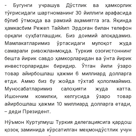
- Бугунги учрашув Дўстлик ва ҳамкорлик
тўғрисидаги шартноманинг 30 йиллиги арафасида
бўлиб ўтмоқда ва рамзий аҳамиятга эга. Яқинда
ҳамкасбим Режеп Таййип Эрдоған билан телефон
орқали суҳбатлашдик. Биз доимий алоқадамиз.
Мамлакатларимиз ўртасидаги мулоқот жуда
самарали ривожланмоқда. Туркия Қозоғистоннинг
бешта йирик савдо ҳамкорларидан ва ўнта йирик
инвесторларидан биридир. Ўтган йили ўзаро
товар айирбошлаш ҳажми 6 миллиард долларга
етди. Аммо биз бу жойда тўхтаб қололмаймиз.
Муносабатларимиз салоҳияти жуда катта.
Ишончим комилки, келгусида ўзаро товар
айирбошлаш ҳажми 10 миллиард долларга етади,
– деди Президент.
Нўъмон Куртулмуш Туркия делегациясига қардош
қозоқ заминида кўрсатилган меҳмондўстлик учун