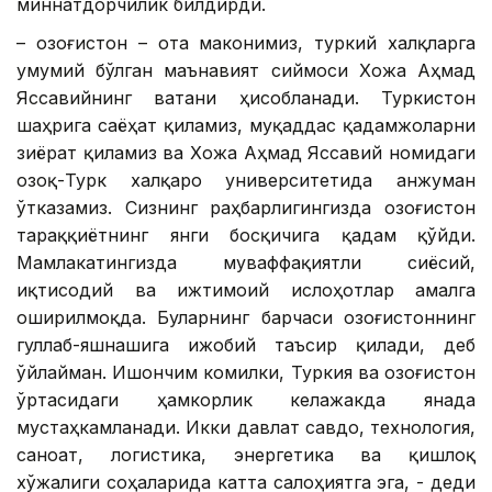
миннатдорчилик билдирди.
– Қозоғистон – ота маконимиз, туркий халқларга
умумий бўлган маънавият сиймоси Хожа Аҳмад
Яссавийнинг ватани ҳисобланади. Туркистон
шаҳрига саёҳат қиламиз, муқаддас қадамжоларни
зиёрат қиламиз ва Хожа Аҳмад Яссавий номидаги
Қозоқ-Турк халқаро университетида анжуман
ўтказамиз. Сизнинг раҳбарлигингизда Қозоғистон
тараққиётнинг янги босқичига қадам қўйди.
Мамлакатингизда муваффақиятли сиёсий,
иқтисодий ва ижтимоий ислоҳотлар амалга
оширилмоқда. Буларнинг барчаси Қозоғистоннинг
гуллаб-яшнашига ижобий таъсир қилади, деб
ўйлайман. Ишончим комилки, Туркия ва Қозоғистон
ўртасидаги ҳамкорлик келажакда янада
мустаҳкамланади. Икки давлат савдо, технология,
саноат, логистика, энергетика ва қишлоқ
хўжалиги соҳаларида катта салоҳиятга эга, - деди