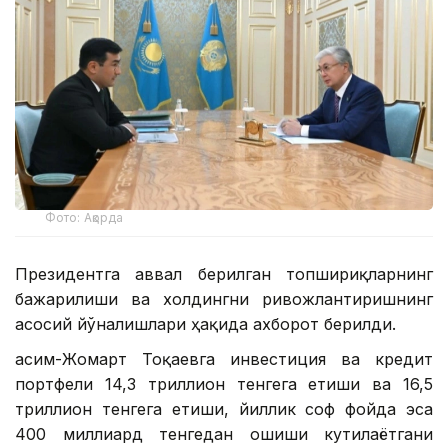
Фото: Ақорда
Президентга аввал берилган топшириқларнинг
бажарилиши ва холдингни ривожлантиришнинг
асосий йўналишлари ҳақида ахборот берилди.
Қасим-Жомарт Тоқаевга инвестиция ва кредит
портфели 14,3 триллион тенгега етиши ва 16,5
триллион тенгега етиши, йиллик соф фойда эса
400 миллиард тенгедан ошиши кутилаётгани