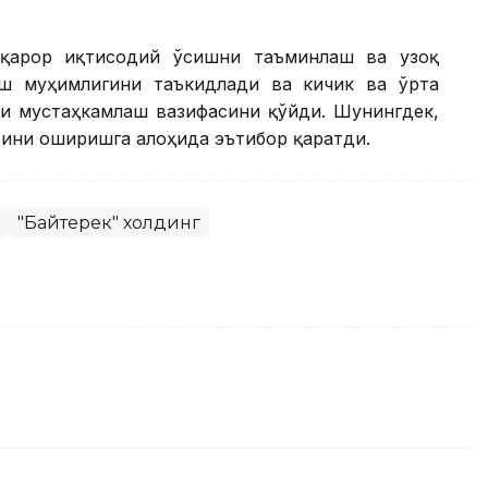
рқарор иқтисодий ўсишни таъминлаш ва узоқ
ш муҳимлигини таъкидлади ва кичик ва ўрта
ни мустаҳкамлаш вазифасини қўйди. Шунингдек,
тини оширишга алоҳида эътибор қаратди.
"Байтерек" холдинг