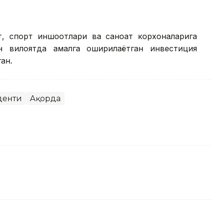
т, спорт иншоотлари ва саноат корхоналарига
 вилоятда амалга оширилаётган инвестиция
ан.
денти
Ақорда