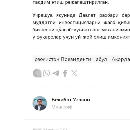
тақдим этиш режалаштирилган.
Учрашув якунида Давлат раҳбари ба
муддатли инвестицияларни жалб қили
бизнесни қўллаб-қувватлаш механизми
у фуқаролар учун уй-жой олиш имкония
Қозоғистон Президенти
Қабул
Ақорда
Бекабат Узаков
Муаллиф
18:05, 04 Август 2026