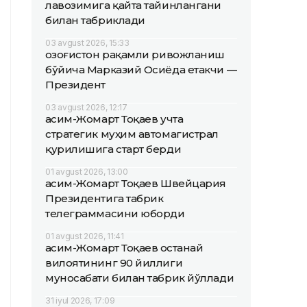
лавозимига қайта тайинлангани
билан табриклади
03 avgust 2026, 15:33
Қозоғистон рақамли ривожланиш
бўйича Марказий Осиёда етакчи —
Президент
03 avgust 2026, 12:17
Қасим-Жомарт Тоқаев учта
стратегик муҳим автомагистрал
қурилишига старт берди
01 avgust 2026, 13:00
Қасим-Жомарт Тоқаев Швейцария
Президентига табрик
телеграммасини юборди
01 avgust 2026, 11:41
Қасим-Жомарт Тоқаев Қостанай
вилоятининг 90 йиллиги
муносабати билан табрик йўллади
31 iyul 2026, 17:09