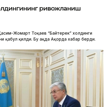
холдингининг ривожланиш
 Қасим-Жомарт Тоқаев “Байтерек” холдинги
 қабул қилди. Бу ҳақда Ақорда хабар берди.