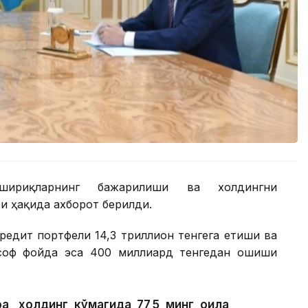
шириқларнинг бажарилиши ва холдингни
 ҳақида ахборот берилди.
редит портфели 14,3 триллион тенгега етиши ва
 соф фойда эса 400 миллиард тенгедан ошиши
а, холдинг кўмагида 77,5 минг оила,