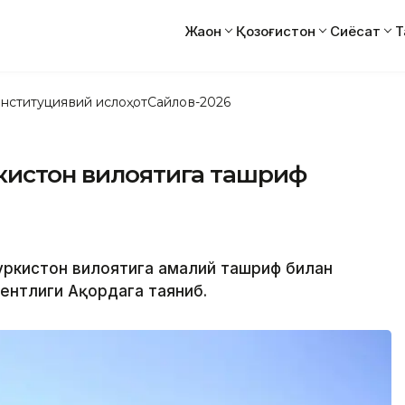
Жаҳон
Қозоғистон
Сиёсат
Т
нституциявий ислоҳот
Сайлов-2026
ркистон вилоятига ташриф
Туркистон вилоятига амалий ташриф билан
гентлиги Ақордага таяниб.