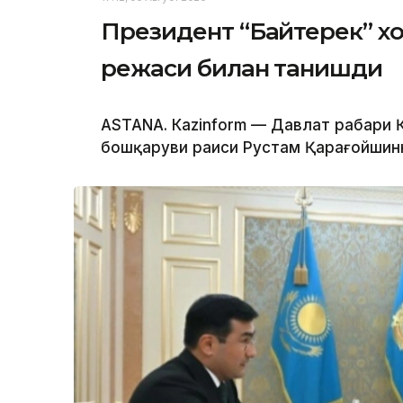
Президент “Байтерек” 
режаси билан танишди
ASTANА. Каzinform — Давлат раҳбари
бошқаруви раиси Рустам Қарағойшинни