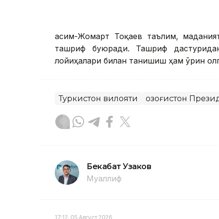
Қасим-Жомарт Тоқаев таълим, мадания
ташриф буюради. Ташриф дастуридан
лойиҳалари билан танишиш ҳам ўрин олг
Туркистон вилояти
Қозоғистон Прези
Бекабат Узаков
Муаллиф
17:12, 05 Август 2026