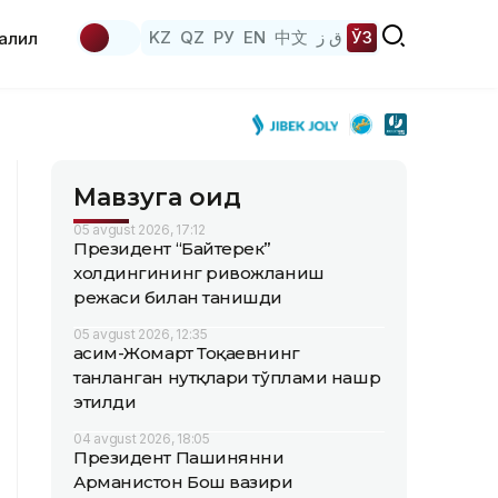
KZ
QZ
РУ
EN
中文
ق ز
ЎЗ
аҳлил
Мавзуга оид
05 avgust 2026, 17:12
Президент “Байтерек”
холдингининг ривожланиш
режаси билан танишди
05 avgust 2026, 12:35
Қасим-Жомарт Тоқаевнинг
танланган нутқлари тўплами нашр
этилди
04 avgust 2026, 18:05
Президент Пашинянни
Арманистон Бош вазири