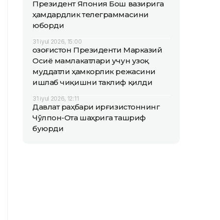
Президент Япония Бош вазирига
ҳамдардлик телеграммасини
юборди
31 iyul 2026, 15:00
Қозоғистон Президенти Марказий
Осиё мамлакатлари учун узоқ
муддатли ҳамкорлик режасини
ишлаб чиқишни таклиф қилди
31 iyul 2026, 12:11
Давлат раҳбари Қирғизистоннинг
Чўлпон-Ота шаҳрига ташриф
буюрди