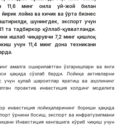
ан 11,6 минг оила уй-жой билан
 йирик лойиҳа ва кичик ва ўрта бизнес
лаштирилди, шунингдек, экспорт учун
31 та тадбиркор қўллаб-қувватланди.
ини ишлаб чиқарувчи 7,2 минг қишлоқ
экиш учун 11,4 минг дона техникани
арда.
инг амалга оширилаётган ўзгаришлари ва янги
си ҳақида сўзлаб берди. Лойиҳа активларни
с учун қулай шароитлар яратиш ва аҳолининг
лган проактив инвестиция холдинг моделига
ор инвестиция лойиҳаларининг бориши ҳақида
мпорт ўрнини босиш, экспорт ва инфратузилмани
йиҳани Инвестиция кенгашига кўриб чиқиш учун