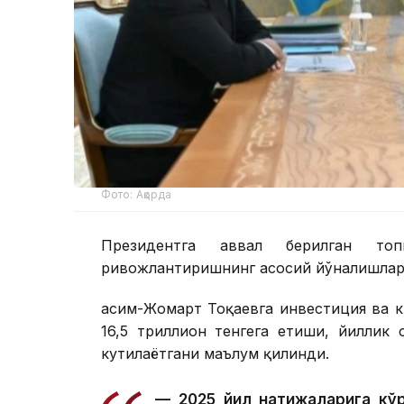
Фото: Ақорда
Президентга аввал берилган топ
ривожлантиришнинг асосий йўналишлари
Қасим-Жомарт Тоқаевга инвестиция ва к
16,5 триллион тенгега етиши, йиллик
кутилаётгани маълум қилинди.
— 2025 йил натижаларига кўр