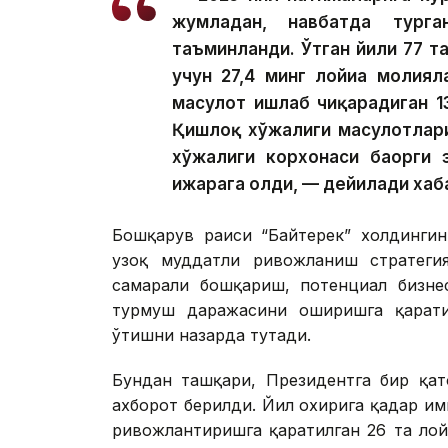
жумладан, навбатда тург
таъминланди. Ўтган йили 77 та
учун 27,4 минг лойиҳа молия
маҳсулот ишлаб чиқарадиган 1
Қишлоқ хўжалиги маҳсулотлар
хўжалиги корхонаси баҳорги 
ижарага олди, — дейилади хаб
Бошқарув раиси “Байтерек” холдингин
узоқ муддатли ривожланиш стратегия
самарали бошқариш, потенциал бизне
турмуш даражасини оширишга қарати
ўтишни назарда тутади.
Бундан ташқари, Президентга бир қат
ахборот берилди. Йил охирига қадар и
ривожлантиришга қаратилган 26 та ло