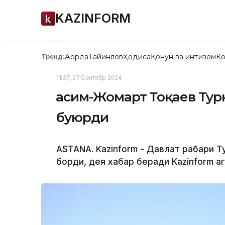
KAZINFORM
Ақорда
Тайинлов
Ҳодиса
Қонун ва интизом
Ко
Тренд:
11:37, 27 Сентябр 2024
Қасим-Жомарт Тоқаев Ту
буюрди
ASTANA. Kazinform - Давлат раҳбари 
борди, дея хабар беради Каzinform а