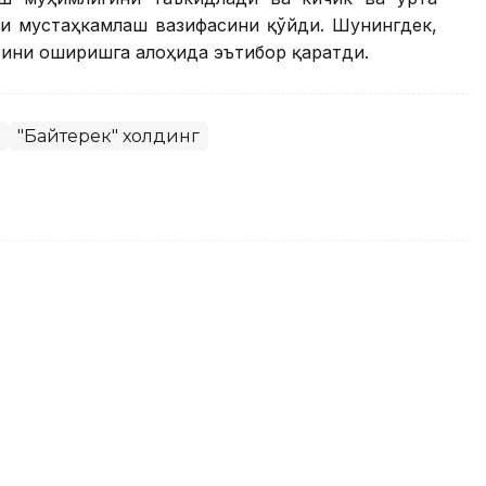
ни мустаҳкамлаш вазифасини қўйди. Шунингдек,
тини оширишга алоҳида эътибор қаратди.
"Байтерек" холдинг
рманистон Бош вазири