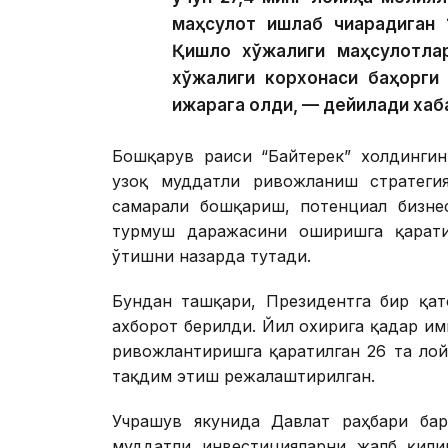
маҳсулот ишлаб чиқарадиган 1
Қишлоқ хўжалиги маҳсулотлар
хўжалиги корхонаси баҳорги 
ижарага олди, — дейилади хаб
Бошқарув раиси “Байтерек” холдингин
узоқ муддатли ривожланиш стратегия
самарали бошқариш, потенциал бизне
турмуш даражасини оширишга қарати
ўтишни назарда тутади.
Бундан ташқари, Президентга бир қат
ахборот берилди. Йил охирига қадар и
ривожлантиришга қаратилган 26 та ло
тақдим этиш режалаштирилган.
Учрашув якунида Давлат раҳбари ба
муддатли инвестицияларни жалб қили