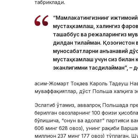
табриклади.
“Мамлакатингизнинг ижтимоий
мустаҳкамлаш, халқингиз фаров
ташаббус ва режаларингиз мув
дилдан тилайман. Қозоғистон 
муносабатларни анъанавий дўс
мустаҳкамлаш учун сиз билан 
эканлигимни тасдиқлайман”, –
Қасим-Жомарт Тоқаев Кароль Тадеуш На
муваффақиятлар, дўст Польша халқига э
Эслатиб ўтамиз, аввалроқ Польшада пр
берилган овозларнинг 100 фоизи ҳисобл
бўлишича, “Қонун ва адолат” партияси в
606 минг 628 овоз), унинг рақиби Варша
миллион 237 минг 177 овоз) тўплаган. 