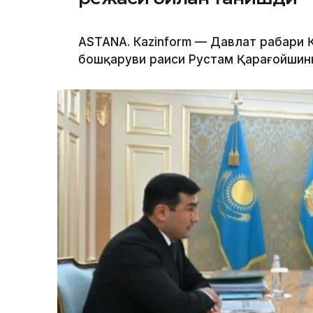
ASTANА. Каzinform — Давлат раҳбари
бошқаруви раиси Рустам Қарағойшинни