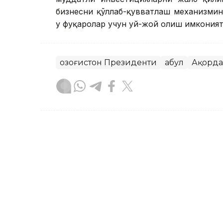
бизнесни қўллаб-қувватлаш механизми
у фуқаролар учун уй-жой олиш имкония
Қозоғистон Президенти
Қабул
Ақорда
Бекабат Узаков
Муаллиф
18:05, 04 Август 2026
Президент Пашинянни А