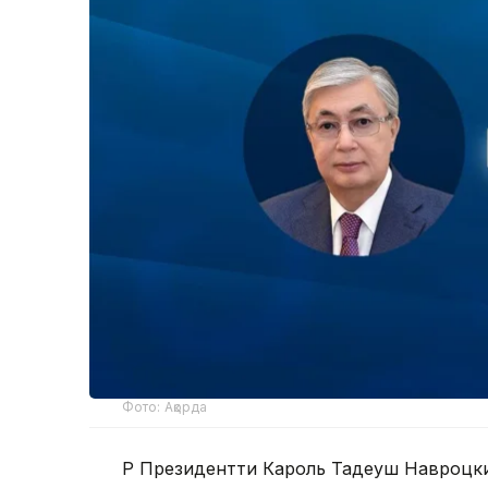
Фото: Ақорда
ҚР Президентти Кароль Тадеуш Навроцк