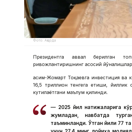
Фото: Ақорда
Президентга аввал берилган топ
ривожлантиришнинг асосий йўналишлари
Қасим-Жомарт Тоқаевга инвестиция ва к
16,5 триллион тенгега етиши, йиллик
кутилаётгани маълум қилинди.
— 2025 йил натижаларига кўр
жумладан, навбатда тург
таъминланди. Ўтган йили 77 та
учун 27,4 минг лойиҳа молия