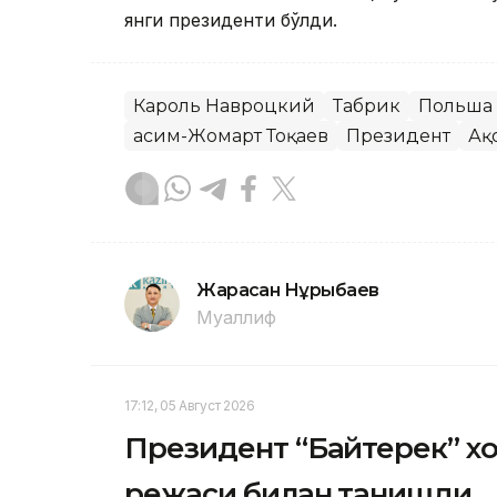
янги президенти бўлди.
Кароль Навроцкий
Табрик
Польша
Қасим-Жомарт Тоқаев
Президент
Ақ
Жарасқан Нұрыбаев
Муаллиф
17:12, 05 Август 2026
Президент “Байтерек” 
режаси билан танишди