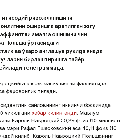
-иқтисодий ривожланишини
онлигини оширишга қаратилган эзгу
аффақиятли амалга ошишини чин
ва Польша ўртасидаги
тлик ва ўзаро англашув руҳида янада
кучларни бирлаштиришга тайёр
 дейилади телеграммада.
вроцкийга юксак масъулиятли фаолиятида
са фаровонлик тилади.
езидентлик сайловининг иккинчи босқичида
аб чиқилгани
хабар қилинганди
. Маълум
акили Кароль Навроцкий 50,89 фоиз (10 миллион
ва мэри Рафал Тшасковский эса 49,11 фоиз (10
Шундай қилиб, Кароль Навроцкий Польшанинг