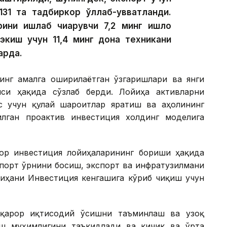
31 та тадбиркор қўллаб-қувватланди.
ини ишлаб чиқарувчи 7,2 минг қишлоқ
экиш учун 11,4 минг дона техникани
арда.
инг амалга оширилаётган ўзгаришлари ва янги
си ҳақида сўзлаб берди. Лойиҳа активларни
с учун қулай шароитлар яратиш ва аҳолининг
лган проактив инвестиция холдинг моделига
ор инвестиция лойиҳаларининг бориши ҳақида
мпорт ўрнини босиш, экспорт ва инфратузилмани
йиҳани Инвестиция кенгашига кўриб чиқиш учун
рқарор иқтисодий ўсишни таъминлаш ва узоқ
ш муҳимлигини таъкидлади ва кичик ва ўрта