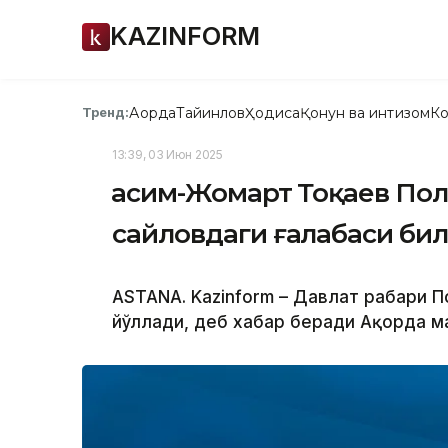
KAZINFORM
Ақорда
Тайинлов
Ҳодиса
Қонун ва интизом
Ко
Тренд:
13:39, 03 Июн 2025
Қасим-Жомарт Тоқаев По
сайловдаги ғалабаси би
ASTANA. Kazinform – Давлат раҳбари
йўллади, деб хабар беради Ақорда м