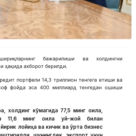
шириқларнинг бажарилиши ва холдингни
 ҳақида ахборот берилди.
редит портфели 14,3 триллион тенгега етиши ва
 соф фойда эса 400 миллиард тенгедан ошиши
а, холдинг кўмагида 77,5 минг оила,
ан 11,6 минг оила уй-жой билан
 йирик лойиҳа ва кичик ва ўрта бизнес
лаштирилди, шунингдек, экспорт учун