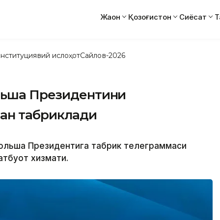
Жаҳон
Қозоғистон
Сиёсат
Т
нституциявий ислоҳот
Сайлов-2026
льша Президентини
лан табриклади
 Польша Президентига табрик телеграммаси
атбуот хизмати.