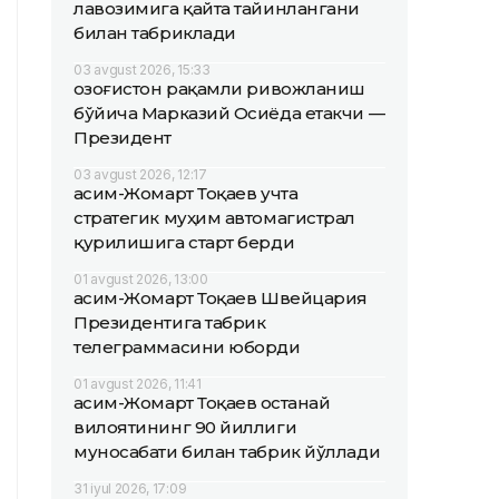
лавозимига қайта тайинлангани
билан табриклади
03 avgust 2026, 15:33
Қозоғистон рақамли ривожланиш
бўйича Марказий Осиёда етакчи —
Президент
03 avgust 2026, 12:17
Қасим-Жомарт Тоқаев учта
стратегик муҳим автомагистрал
қурилишига старт берди
01 avgust 2026, 13:00
Қасим-Жомарт Тоқаев Швейцария
Президентига табрик
телеграммасини юборди
01 avgust 2026, 11:41
Қасим-Жомарт Тоқаев Қостанай
вилоятининг 90 йиллиги
муносабати билан табрик йўллади
31 iyul 2026, 17:09