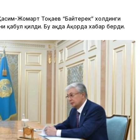
 Қасим-Жомарт Тоқаев “Байтерек” холдинги
 қабул қилди. Бу ҳақда Ақорда хабар берди.