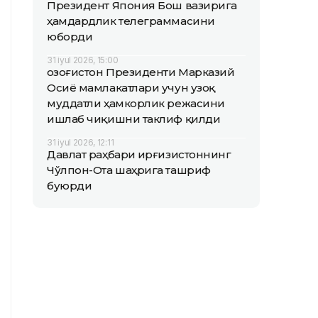
Президент Япония Бош вазирига
ҳамдардлик телеграммасини
юборди
31 iyul 2026, 15:00
Қозоғистон Президенти Марказий
Осиё мамлакатлари учун узоқ
муддатли ҳамкорлик режасини
ишлаб чиқишни таклиф қилди
31 iyul 2026, 12:11
Давлат раҳбари Қирғизистоннинг
Чўлпон-Ота шаҳрига ташриф
буюрди