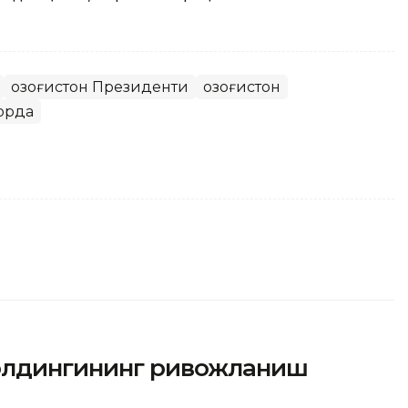
Қозоғистон Президенти
Қозоғистон
орда
холдингининг ривожланиш