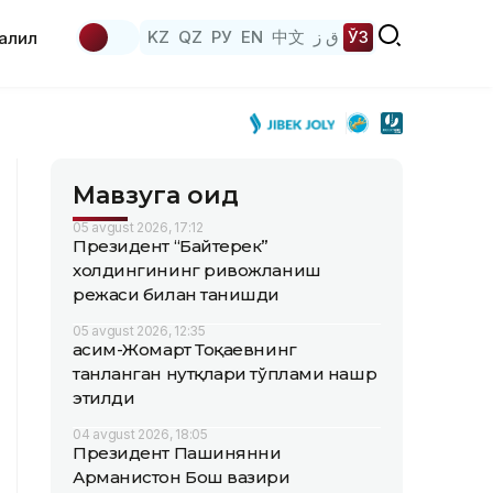
KZ
QZ
РУ
EN
中文
ق ز
ЎЗ
аҳлил
Мавзуга оид
05 avgust 2026, 17:12
Президент “Байтерек”
холдингининг ривожланиш
режаси билан танишди
05 avgust 2026, 12:35
Қасим-Жомарт Тоқаевнинг
танланган нутқлари тўплами нашр
этилди
04 avgust 2026, 18:05
Президент Пашинянни
Арманистон Бош вазири