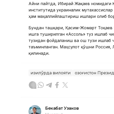
Айни пайтда, Ибирай Жақаев номидаги 
институтида украиналик мутахассислар
ҳам маҳаллийлаштириш ишлари олиб бо
Бундан ташқари, Қасим-Жомарт Тоқаев 
ишга туширилган «Ассоль» туз ишлаб ч
тузидан фойдаланиш ва ош тузи ишлаб 
таъминланган. Маҳсулот қўшни Россия, Л
қилинади.
Қизилўрда вилояти
Қозоғистон Прези
Бекабат Узаков