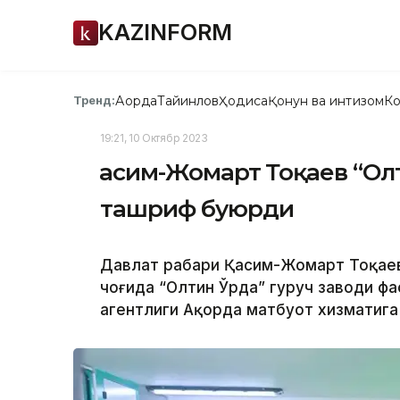
KAZINFORM
Ақорда
Тайинлов
Ҳодиса
Қонун ва интизом
Ко
Тренд:
19:21, 10 Октябр 2023
Қасим-Жомарт Тоқаев “Ол
ташриф буюрди
Давлат раҳбари Қасим-Жомарт Тоқае
чоғида “Олтин Ўрда” гуруч заводи фа
агентлиги Ақорда матбуот хизматига