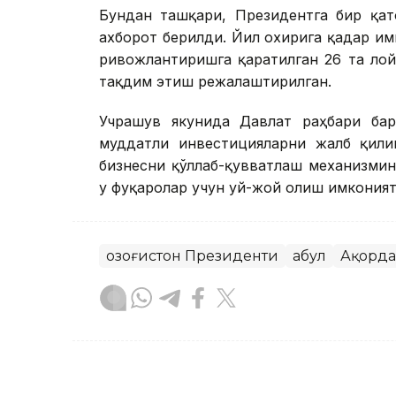
Бундан ташқари, Президентга бир қат
ахборот берилди. Йил охирига қадар и
ривожлантиришга қаратилган 26 та ло
тақдим этиш режалаштирилган.
Учрашув якунида Давлат раҳбари ба
муддатли инвестицияларни жалб қили
бизнесни қўллаб-қувватлаш механизми
у фуқаролар учун уй-жой олиш имкония
Қозоғистон Президенти
Қабул
Ақорда
Бекабат Узаков