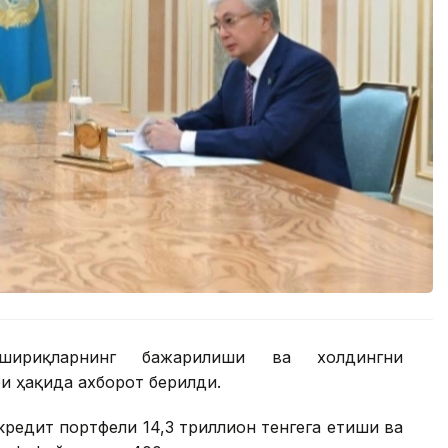
шириқларнинг бажарилиши ва холдингни
 ҳақида ахборот берилди.
редит портфели 14,3 триллион тенгега етиши ва