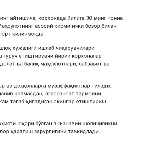
инг айтишича, корхонада йилига 30 минг тонна
Маҳсулотнинг асосий қисми ички бозор билан
порт қилинмоқда.
шлоқ хўжалиги ишлаб чиқарувчилари
а гуруч етиштирувчи йирик корхоналар
ндолат ва балиқ маҳсулотлари, сабзавот ва
р ва деҳқонларга муваффақиятлар тилади.
аниб қолмасдан, агросаноат тармоғини
 кам талаб қиладиган экинлар етиштириш
оҳияти юқори бўлган анъанавий шоличиликни
бор қаратиш зарурлигини таъкидлади.