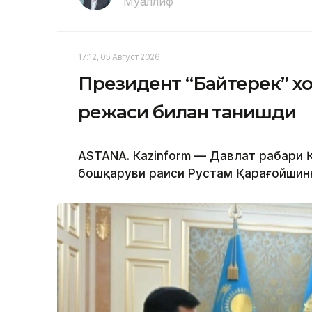
Муаллиф
17:12, 05 Август 2026
Президент “Байтерек” 
режаси билан танишди
ASTANА. Каzinform — Давлат раҳбари
бошқаруви раиси Рустам Қарағойшинни