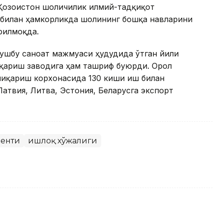
Қозоғистон шоличилик илмий-тадқиқот
 билан ҳамкорликда шолининг бошқа навларини
рилмоқда.
ушбу саноат мажмуаси ҳудудида ўтган йили
иқариш заводига ҳам ташриф буюрди. Орол
чиқариш корхонасида 130 киши иш билан
атвия, Литва, Эстония, Беларусга экспорт
денти
Қишлоқ хўжалиги