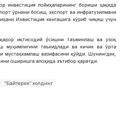
ор инвестиция лойиҳаларининг бориши ҳақида
мпорт ўрнини босиш, экспорт ва инфратузилмани
йиҳани Инвестиция кенгашига кўриб чиқиш учун
рқарор иқтисодий ўсишни таъминлаш ва узоқ
ш муҳимлигини таъкидлади ва кичик ва ўрта
ни мустаҳкамлаш вазифасини қўйди. Шунингдек,
тини оширишга алоҳида эътибор қаратди.
"Байтерек" холдинг