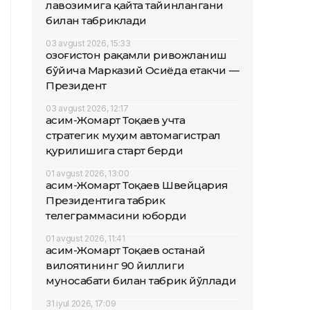
лавозимига қайта тайинлангани
билан табриклади
03 avgust 2026, 15:33
Қозоғистон рақамли ривожланиш
бўйича Марказий Осиёда етакчи —
Президент
03 avgust 2026, 12:17
Қасим-Жомарт Тоқаев учта
стратегик муҳим автомагистрал
қурилишига старт берди
01 avgust 2026, 13:00
Қасим-Жомарт Тоқаев Швейцария
Президентига табрик
телеграммасини юборди
01 avgust 2026, 11:41
Қасим-Жомарт Тоқаев Қостанай
вилоятининг 90 йиллиги
муносабати билан табрик йўллади
31 iyul 2026, 17:09