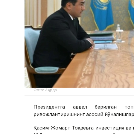
Фото: Ақорда
Президентга аввал берилган топ
ривожлантиришнинг асосий йўналишлари
Қасим-Жомарт Тоқаевга инвестиция ва к