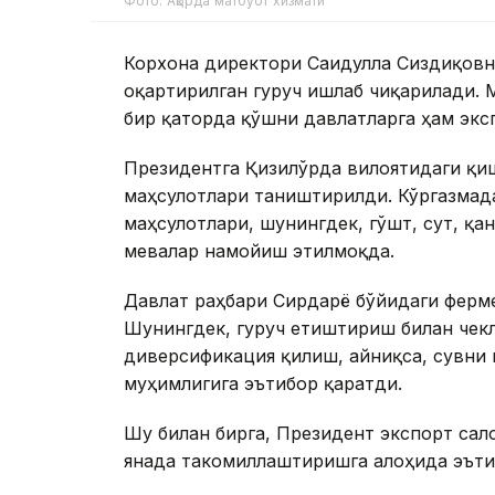
Фото: Ақорда матбуот хизмати
Корхона директори Сағидулла Сиздиқовн
оқартирилган гуруч ишлаб чиқарилади. 
бир қаторда қўшни давлатларга ҳам экс
Президентга Қизилўрда вилоятидаги қи
маҳсулотлари таништирилди. Кўргазмад
маҳсулотлари, шунингдек, гўшт, сут, қа
мевалар намойиш этилмоқда.
Давлат раҳбари Сирдарё бўйидаги ферме
Шунингдек, гуруч етиштириш билан чекл
диверсификация қилиш, айниқса, сувни
муҳимлигига эътибор қаратди.
Шу билан бирга, Президент экспорт сал
янада такомиллаштиришга алоҳида эъти