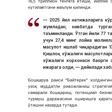
16,5 триллион тенгега етиши, йиллик
кутилаётгани маълум қилинди.
— 2025 йил натижаларига кўр
жумладан, навбатда тург
таъминланди. Ўтган йили 77 та
учун 27,4 минг лойиҳа молия
маҳсулот ишлаб чиқарадиган 1
Қишлоқ хўжалиги маҳсулотлар
хўжалиги корхонаси баҳорги 
ижарага олди, — дейилади хаб
Бошқарув раиси “Байтерек” холдингин
узоқ муддатли ривожланиш стратегия
самарали бошқариш, потенциал бизне
турмуш даражасини оширишга қарати
ўтишни назарда тутади.