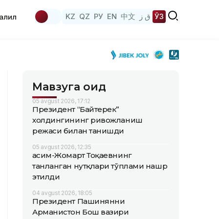
KZ
QZ
РУ
EN
中文
ق ز
ЎЗ
аҳлил
Мавзуга оид
05 avgust 2026, 17:12
Президент “Байтерек”
холдингининг ривожланиш
режаси билан танишди
05 avgust 2026, 12:35
Қасим-Жомарт Тоқаевнинг
танланган нутқлари тўплами нашр
этилди
04 avgust 2026, 18:05
Президент Пашинянни
Арманистон Бош вазири