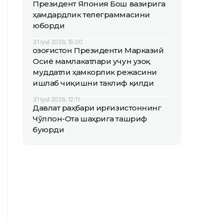
Президент Япония Бош вазирига
ҳамдардлик телеграммасини
юборди
31 iyul 2026, 15:00
Қозоғистон Президенти Марказий
Осиё мамлакатлари учун узоқ
муддатли ҳамкорлик режасини
ишлаб чиқишни таклиф қилди
31 iyul 2026, 12:11
Давлат раҳбари Қирғизистоннинг
Чўлпон-Ота шаҳрига ташриф
буюрди