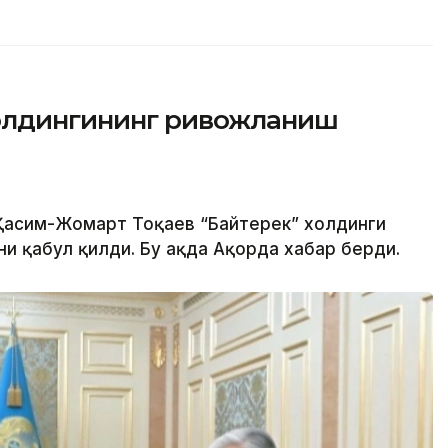
холдингининг ривожланиш
 Қасим-Жомарт Тоқаев “Байтерек” холдинги
 қабул қилди. Бу ҳақда Ақорда хабар берди.