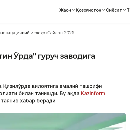
Жаҳон
Қозоғистон
Сиёсат
Т
нституциявий ислоҳот
Сайлов-2026
тин Ўрда” гуруч заводига
в Қизилўрда вилоятига амалий ташрифи
олияти билан танишди. Бу ҳақда
Kazinform
 таяниб хабар беради.