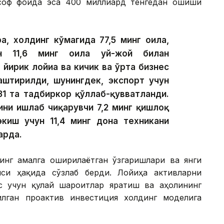
 соф фойда эса 400 миллиард тенгедан ошиши
а, холдинг кўмагида 77,5 минг оила,
ан 11,6 минг оила уй-жой билан
 йирик лойиҳа ва кичик ва ўрта бизнес
лаштирилди, шунингдек, экспорт учун
31 та тадбиркор қўллаб-қувватланди.
ини ишлаб чиқарувчи 7,2 минг қишлоқ
экиш учун 11,4 минг дона техникани
арда.
инг амалга оширилаётган ўзгаришлари ва янги
си ҳақида сўзлаб берди. Лойиҳа активларни
с учун қулай шароитлар яратиш ва аҳолининг
лган проактив инвестиция холдинг моделига