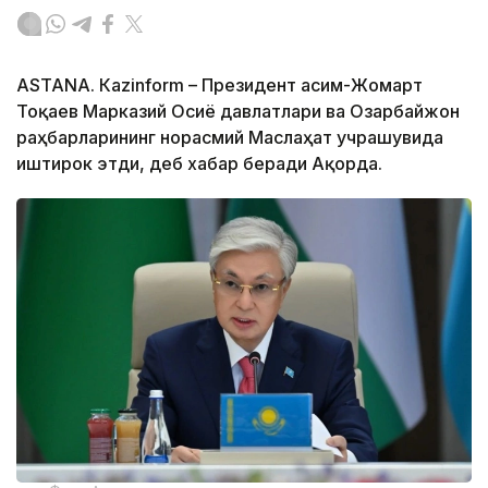
ASTANА. Кazinform – Президент Қасим-Жомарт
Тоқаев Марказий Осиё давлатлари ва Озарбайжон
раҳбарларининг норасмий Маслаҳат учрашувида
иштирок этди, деб хабар беради Ақорда.