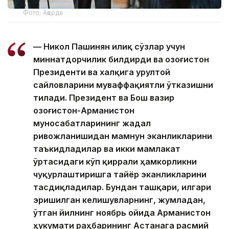
Фото: Ақорда
— Никол Пашинян илиқ сўзлар учун
миннатдорчилик билдирди ва Қозоғистон
Президенти ва халқига Қурултой
сайловларини муваффақиятли ўтказишни
тилади. Президент ва Бош вазир
Қозоғистон-Арманистон
муносабатларининг жадал
ривожланишидан мамнун эканликларини
таъкидладилар ва икки мамлакат
ўртасидаги кўп қиррали ҳамкорликни
чуқурлаштиришга тайёр эканликларини
тасдиқладилар. Бундан ташқари, илгари
эришилган келишувларнинг, жумладан,
ўтган йилнинг ноябрь ойида Арманистон
ҳукумати раҳбарининг Астанага расмий