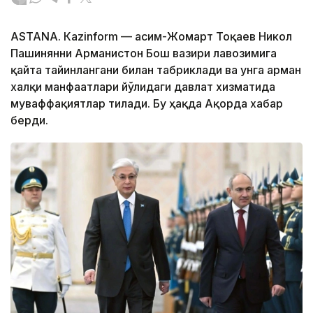
ASTANА. Кazinform — Қасим-Жомарт Тоқаев Никол
Пашинянни Арманистон Бош вазири лавозимига
қайта тайинлангани билан табриклади ва унга арман
халқи манфаатлари йўлидаги давлат хизматида
муваффақиятлар тилади. Бу ҳақда Ақорда хабар
берди.