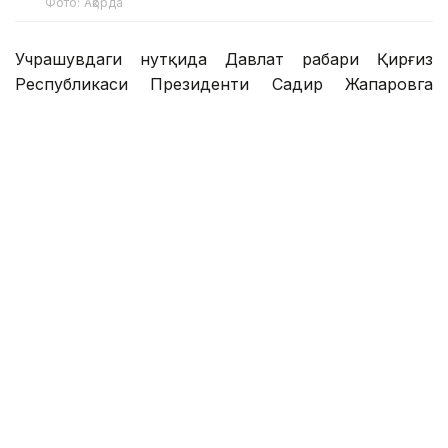
Фото: Ақорда
Учрашувдаги нутқида Давлат раҳбари Қирғиз
Республикаси Президенти Садир Жапаровга
самимий қабул ва анъанага мувофиқ норасмий
учрашувни ўтказиш ташаббуси учун самимий
миннатдорчилик билдирди.
– Қирғиз халқи — қозоқ халқи учун қардош
халқ. Биз ҳаммамиз бир туғишган халқмиз.
Ўртамизда шаклланган дўстлик, ишонч,
қариндошлик ва ўзаро қўллаб-қувватлаш
муқаддас ишонч ва аждодларимиздан
мерос қолган абадий қадриятдир. Бугун
биз Қирғизистоннинг жадал ривожланишига
гувоҳ бўлмоқдамиз. Сизлар эришган ҳар
бир муваффақиятдан чин дилдан
хурсандмиз. Қирғиз халқининг ўсиши ва
фаровонлиги Марказий Осиёнинг