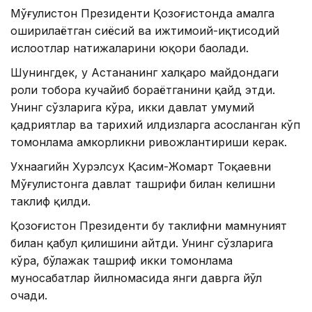
Мўғулистон Президенти Қозоғистонда амалга
оширилаётган сиёсий ва ижтимоий-иқтисодий
ислоҳотлар натижаларини юқори баҳолади.
Шунингдек, у Астананинг халқаро майдондаги
роли тобора кучайиб бораётганини қайд этди.
Унинг сўзларига кўра, икки давлат умумий
қадриятлар ва тарихий илдизларга асосланган кўп
томонлама ҳамкорликни ривожлантириши керак.
Ухнаагийн Хурэлсух Қасим-Жомарт Тоқаевни
Мўғулистонга давлат ташрифи билан келишни
таклиф қилди.
Қозоғистон Президенти бу таклифни мамнуният
билан қабул қилишини айтди. Унинг сўзларига
кўра, бўлажак ташриф икки томонлама
муносабатлар йилномасида янги даврга йўл
очади.