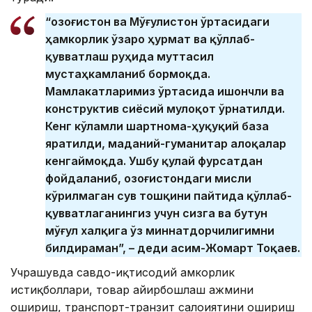
“Қозоғистон ва Мўғулистон ўртасидаги
ҳамкорлик ўзаро ҳурмат ва қўллаб-
қувватлаш руҳида муттасил
мустаҳкамланиб бормоқда.
Мамлакатларимиз ўртасида ишончли ва
конструктив сиёсий мулоқот ўрнатилди.
Кенг кўламли шартнома-ҳуқуқий база
яратилди, маданий-гуманитар алоқалар
кенгаймоқда. Ушбу қулай фурсатдан
фойдаланиб, Қозоғистондаги мисли
кўрилмаган сув тошқини пайтида қўллаб-
қувватлаганингиз учун сизга ва бутун
мўғул халқига ўз миннатдорчилигимни
билдираман”, – деди Қасим-Жомарт Тоқаев.
Учрашувда савдо-иқтисодий ҳамкорлик
истиқболлари, товар айирбошлаш ҳажмини
ошириш, транспорт-транзит салоҳиятини ошириш