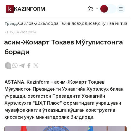
KAZINFORM
ЎЗ
Сайлов-2026
Ақорда
Тайинлов
Ҳодиса
Қонун ва интизо
Тренд:
21:35, 04 Июл 2024
Қасим-Жомарт Тоқаев Мўғулистонга
боради
ASTANA. Kazinform – Қасим-Жомарт Тоқаев
Мўғулистон Президенти Ухнаагийн Хурэлсух билан
учрашди. Қозоғистон Президенти Ухнаагийн
Хурэлсухга “ШҲТ Плюс” форматидаги учрашувни
муваффақиятли ўтказишга қўшган конструктив
ҳиссаси учун миннатдорлик билдирди.