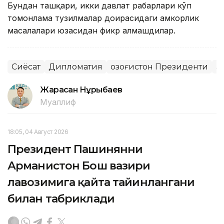
Бундан ташқари, икки давлат раҳбарлари кўп
томонлама тузилмалар доирасидаги ҳамкорлик
масалалари юзасидан фикр алмашдилар.
Сиёсат
Дипломатия
Қозоғистон Президенти
Қ
Жарасқан Нұрыбаев
Муаллиф
18:05, 04 Август 2026
Президент Пашинянни
Арманистон Бош вазири
лавозимига қайта тайинлангани
билан табриклади