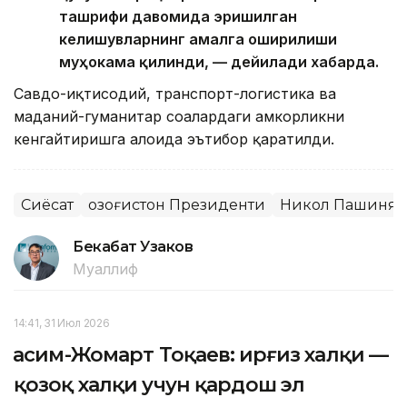
ташрифи давомида эришилган
келишувларнинг амалга оширилиши
муҳокама қилинди, — дейилади хабарда.
Савдо-иқтисодий, транспорт-логистика ва
маданий-гуманитар соҳалардаги ҳамкорликни
кенгайтиришга алоҳида эътибор қаратилди.
Сиёсат
Қозоғистон Президенти
Никол Пашинян
Бекабат Узаков
Муаллиф
14:41, 31 Июл 2026
Қасим-Жомарт Тоқаев: Қирғиз халқи —
қозоқ халқи учун қардош эл