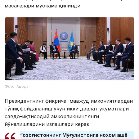
масалалари муҳокама қилинди.
Фото: Ақорда
Президентнинг фикрича, мавжуд имкониятлардан
тўлиқ фойдаланиш учун икки давлат ҳукуматлари
савдо-иқтисодий ҳамкорликнинг янги
йўналишларини излашлари керак.
“Қозоғистоннинг Мўғулистонга нохом ашё