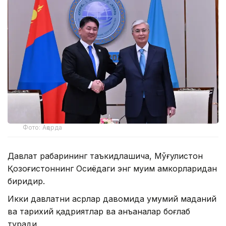
Фото: Ақорда
Давлат раҳбарининг таъкидлашича, Мўғулистон
Қозоғистоннинг Осиёдаги энг муҳим ҳамкорларидан
биридир.
Икки давлатни асрлар давомида умумий маданий
ва тарихий қадриятлар ва анъаналар боғлаб
туради.