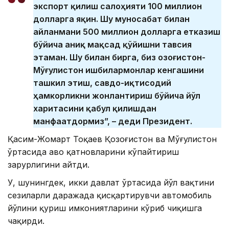
экспорт қилиш салоҳияти 100 миллион
долларга яқин. Шу муносабат билан
айланмани 500 миллион долларга етказиш
бўйича аниқ мақсад қўйишни тавсия
этаман. Шу билан бирга, биз Қозоғистон-
Мўғулистон ишбилармонлар кенгашини
ташкил этиш, савдо-иқтисодий
ҳамкорликни жонлантириш бўйича йўл
харитасини қабул қилишдан
манфаатдормиз”, – деди Президент.
Қасим-Жомарт Тоқаев Қозоғистон ва Мўғулистон
ўртасида ҳаво қатновларини кўпайтириш
зарурлигини айтди.
У, шунингдек, икки давлат ўртасида йўл вақтини
сезиларли даражада қисқартирувчи автомобиль
йўлини қуриш имкониятларини кўриб чиқишга
чақирди.