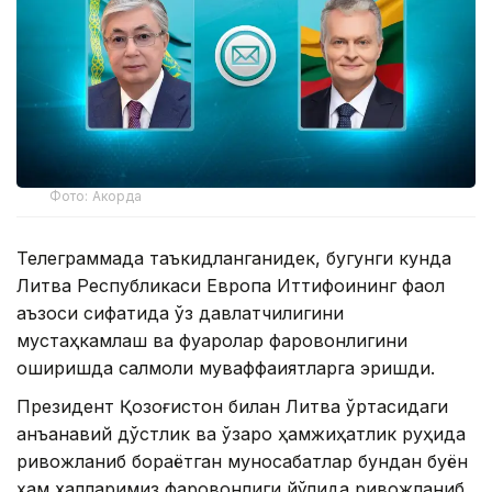
Фото: Акорда
Телеграммада таъкидланганидек, бугунги кунда
Литва Республикаси Европа Иттифоқининг фаол
аъзоси сифатида ўз давлатчилигини
мустаҳкамлаш ва фуқаролар фаровонлигини
оширишда салмоқли муваффақиятларга эришди.
Президент Қозоғистон билан Литва ўртасидаги
анъанавий дўстлик ва ўзаро ҳамжиҳатлик руҳида
ривожланиб бораётган муносабатлар бундан буён
ҳам халқларимиз фаровонлиги йўлида ривожланиб