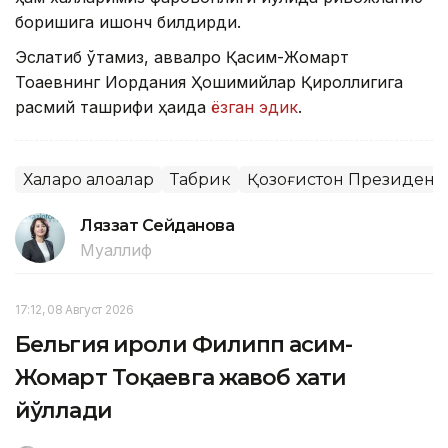
боришига ишонч билдирди.
Эслатиб ўтамиз, аввалроқ Қасим-Жомарт
Тоқаевнинг Иордания Ҳошимийлар Қироллигига
расмий ташрифи ҳақида
ёзган эдик
.
Халқаро алоқалар
Табрик
Қозоғистон Президент
Ляззат Сейданова
Муаллиф
17:12, 08 Август 2026
Бельгия Қироли Филипп Қасим-
Жомарт Тоқаевга жавоб хати
йўллади