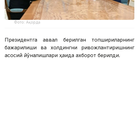
Фото: Ақорда
Президентга аввал берилган топшириқларнинг
бажарилиши ва холдингни ривожлантиришнинг
асосий йўналишлари ҳақида ахборот берилди.
Қасим-Жомарт Тоқаевга инвестиция ва кредит
портфели 14,3 триллион тенгега етиши ва 16,5
триллион тенгега етиши, йиллик соф фойда эса
400 миллиард тенгедан ошиши кутилаётгани
маълум қилинди.
— 2025 йил натижаларига кўра, холдинг
кўмагида 77,5 минг оила, жумладан,
навбатда турган 11,6 минг оила уй-жой
билан таъминланди. Ўтган йили 77 та