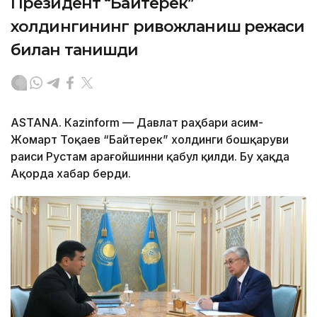
Президент “Байтерек”
холдингининг ривожланиш режаси
билан танишди
ASTANА. Каzinform — Давлат раҳбари Қасим-
Жомарт Тоқаев “Байтерек” холдинги бошқаруви
раиси Рустам Қарағойшинни қабул қилди. Бу ҳақда
Ақорда хабар берди.