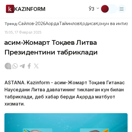
KAZINFORM
ЎЗ
Сайлов-2026
Ақорда
Тайинлов
Ҳодиса
Қонун ва интизо
Тренд:
15:05, 17 Феврал 2025
Қасим-Жомарт Тоқаев Литва
Президентини табриклади
ASTANA. Kazinform - Қасим-Жомарт Тоқаев Гитанас
Науседани Литва давлатининг тикланган кун билан
табриклади, деб хабар берди Ақорда матбуот
хизмати.