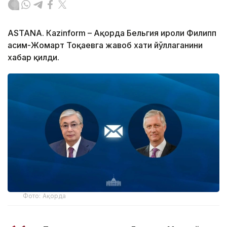
ASTANА. Кazinform – Ақорда Бельгия Қироли Филипп
Қасим-Жомарт Тоқаевга жавоб хати йўллаганини
хабар қилди.
Фото: Ақорда