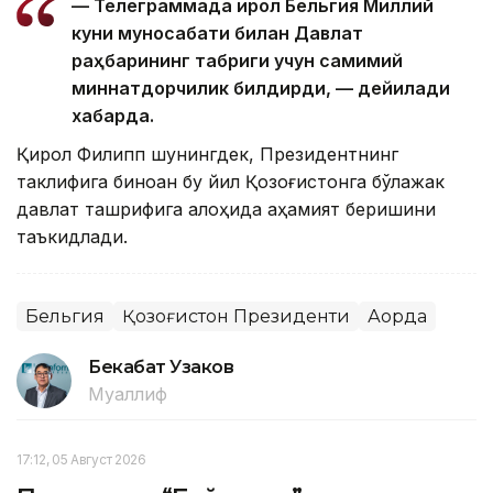
— Телеграммада Қирол Бельгия Миллий
куни муносабати билан Давлат
раҳбарининг табриги учун самимий
миннатдорчилик билдирди, — дейилади
хабарда.
Қирол Филипп шунингдек, Президентнинг
таклифига биноан бу йил Қозоғистонга бўлажак
давлат ташрифига алоҳида аҳамият беришини
таъкидлади.
Бельгия
Қозоғистон Президенти
Ақорда
Бекабат Узаков
Муаллиф
17:12, 05 Август 2026