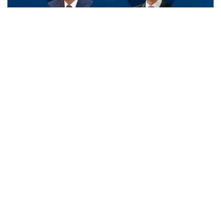
Фото: Ақорда
— Телеграммада Қирол Бельгия Миллий
куни муносабати билан Давлат
раҳбарининг табриги учун самимий
миннатдорчилик билдирди, — дейилади
хабарда.
Қирол Филипп шунингдек, Президентнинг
таклифига биноан бу йил Қозоғистонга бўлажак
давлат ташрифига алоҳида аҳамият беришини
таъкидлади.