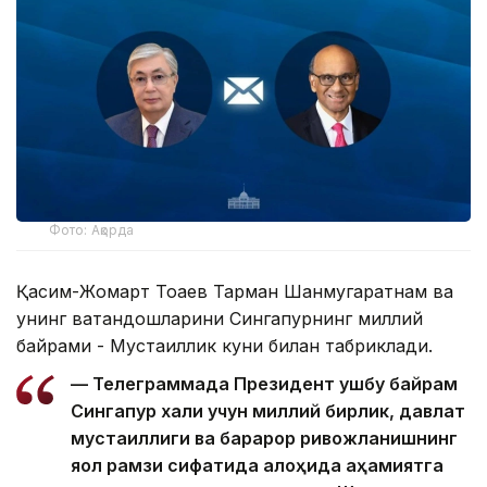
Фото: Ақорда
Қасим-Жомарт Тоқаев Тарман Шанмугаратнам ва
унинг ватандошларини Сингапурнинг миллий
байрами - Мустақиллик куни билан табриклади.
— Телеграммада Президент ушбу байрам
Сингапур халқи учун миллий бирлик, давлат
мустақиллиги ва барқарор ривожланишнинг
яққол рамзи сифатида алоҳида аҳамиятга