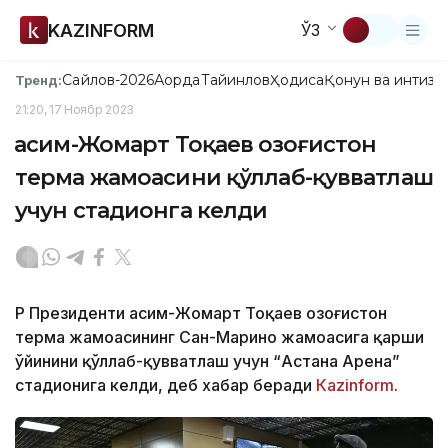
KAZINFORM
ЎЗ
Сайлов-2026
Ақорда
Тайинлов
Ҳодиса
Қонун ва интизо
Тренд:
21:20, 17 Ноябр 2023
Қасим-Жомарт Тоқаев Қозоғистон
терма жамоасини қўллаб-қувватлаш
учун стадионга келди
ҚР Президенти Қасим-Жомарт Тоқаев Қозоғистон
терма жамоасининг Сан-Марино жамоасига қарши
ўйинини қўллаб-қувватлаш учун “Астана Арена”
стадионига келди, деб хабар беради
Кazinform
.