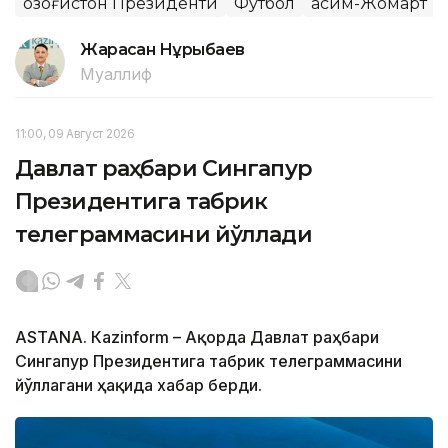
Қозоғистон Президенти
Футбол
Қасим-Жомарт Т
Жарасқан Нұрыбаев
Муаллиф
11:00, 09 Август 2026
Давлат раҳбари Сингапур
Президентига табрик
телеграммасини йўллади
ASTANА. Кazinform – Ақорда Давлат раҳбари
Сингапур Президентига табрик телеграммасини
йўллагани ҳақида хабар берди.