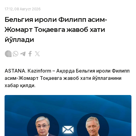
17:12, 08 Август 2026
Бельгия Қироли Филипп Қасим-
Жомарт Тоқаевга жавоб хати
йўллади
ASTANА. Кazinform – Ақорда Бельгия Қироли Филипп
Қасим-Жомарт Тоқаевга жавоб хати йўллаганини
хабар қилди.