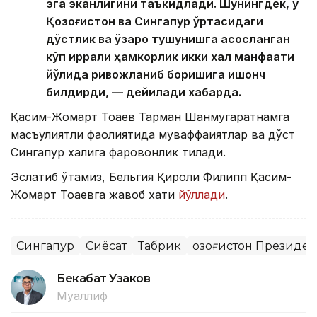
эга эканлигини таъкидлади. Шунингдек, у
Қозоғистон ва Сингапур ўртасидаги
дўстлик ва ўзаро тушунишга асосланган
кўп қиррали ҳамкорлик икки халқ манфаати
йўлида ривожланиб боришига ишонч
билдирди, — дейилади хабарда.
Қасим-Жомарт Тоқаев Тарман Шанмугаратнамга
масъулиятли фаолиятида муваффақиятлар ва дўст
Сингапур халқига фаровонлик тилади.
Эслатиб ўтамиз, Бельгия Қироли Филипп Қасим-
Жомарт Тоқаевга жавоб хати
йўллади
.
Сингапур
Сиёсат
Табрик
Қозоғистон Президе
Бекабат Узаков
Муаллиф