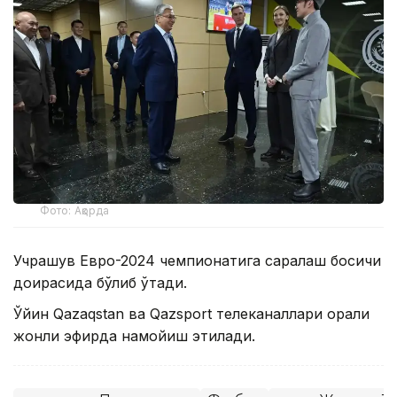
Фото: Ақорда
Учрашув Евро-2024 чемпионатига саралаш босқичи
доирасида бўлиб ўтади.
Ўйин Qazaqstan ва Qazsport телеканаллари орқали
жонли эфирда намойиш этилади.