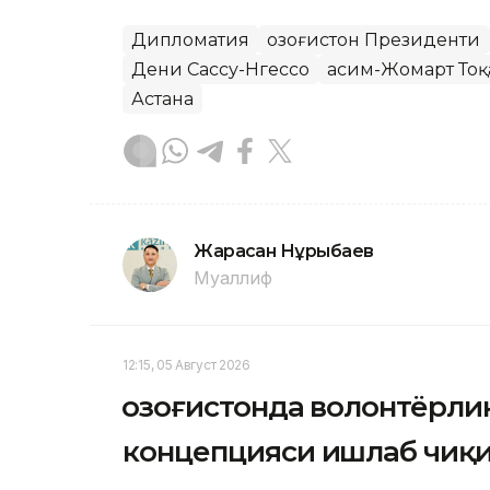
Дипломатия
Қозоғистон Президенти
Дени Сассу-Нгессо
Қасим-Жомарт Тоқ
Астана
Жарасқан Нұрыбаев
Муаллиф
12:15, 05 Август 2026
Қозоғистонда волонтёрл
концепцияси ишлаб чиқ