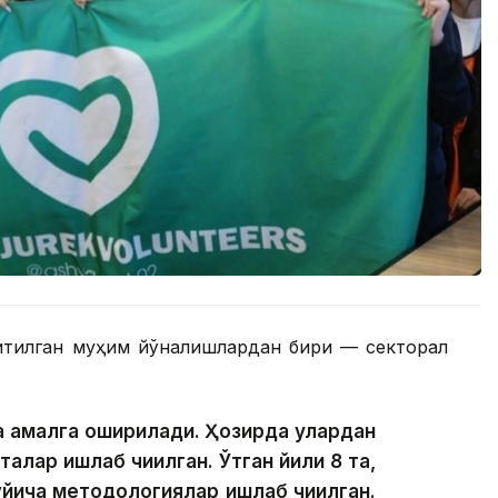
ритилган муҳим йўналишлардан бири — секторал
а амалга оширилади. Ҳозирда улардан
алар ишлаб чиқилган. Ўтган йили 8 та,
ўйича методологиялар ишлаб чиқилган.