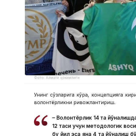
Фото: Алмати ҳокимлиги
Унинг сўзларига кўра, концепцияга ки
волонтёрликни ривожлантириш.
– Волонтёрлик 14 та йўналишд
12 таси учун методологик восит
бу йил эса яна 4 та йўналиш б