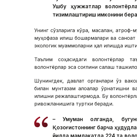
Ушбу ҳужжатлар волонтёрла
тизимлаштириш имконини бера
Унинг сўзларига кўра, масалан, атроф
муҳофаза қилиш бошқармалари ва саноат
экологик муаммоларни ҳал қилишда ишти
Таълим соҳасидаги волонтёрлар та
волонтёрлар эса соғлиқни сақлаш ташки
Шунингдек, давлат органлари ўз вако
билан мунтазам алоқалар ўрнатишни в
қилишни режалаштирмоқда. Бу волонтёрл
ривожланишига туртки беради.
– Умуман олганда, бугун
Қозоғистоннинг барча ҳудудла
йилда мамлакатда 224 та вол