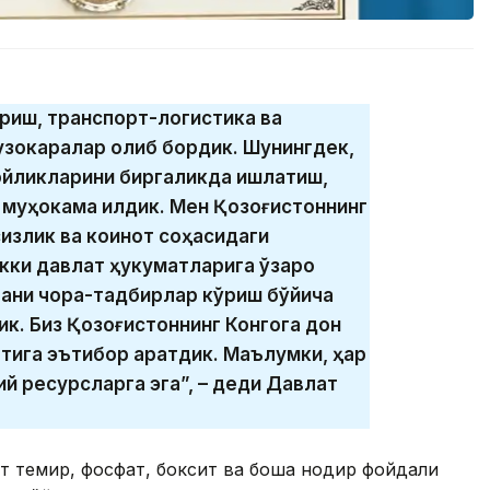
қариш, транспорт-логистика ва
узокаралар олиб бордик. Шунингдек,
бойликларини биргаликда ишлатиш,
муҳокама қилдик. Мен Қозоғистоннинг
излик ва коинот соҳасидаги
Икки давлат ҳукуматларига ўзаро
аниқ чора-тадбирлар кўриш бўйича
к. Биз Қозоғистоннинг Конгога дон
тига эътибор қаратдик. Маълумки, ҳар
ий ресурсларга эга”, – деди Давлат
т темир, фосфат, боксит ва бошқа нодир фойдали