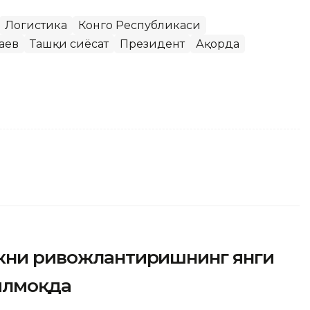
Логистика
Конго Республикаси
аев
Ташқи сиёсат
Президент
Ақорда
икни ривожлантиришнинг янги
илмоқда