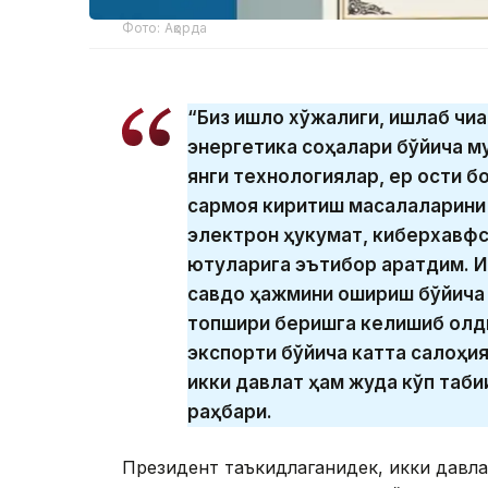
Фото: Ақорда
“Биз қишлоқ хўжалиги, ишлаб чи
энергетика соҳалари бўйича м
янги технологиялар, ер ости 
сармоя киритиш масалаларини 
электрон ҳукумат, киберхавфс
ютуқларига эътибор қаратдим. 
савдо ҳажмини ошириш бўйича 
топшириқ беришга келишиб олди
экспорти бўйича катта салоҳия
икки давлат ҳам жуда кўп таби
раҳбари.
Президент таъкидлаганидек, икки давла