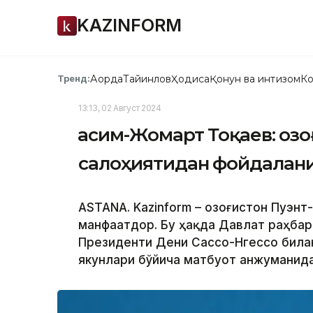
KAZINFORM
Ақорда
Тайинлов
Ҳодиса
Қонун ва интизом
Ко
Тренд:
13:13, 02 Август 2024
Қасим-Жомарт Тоқаев: Қоз
салоҳиятидан фойдалан
ASTANA. Kazinform – Қозоғистон Пуэ
манфаатдор. Бу ҳақда Давлат раҳбар
Президенти Дени Сассо-Нгессо била
якунлари бўйича матбуот анжуманид