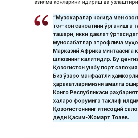
қазилма конларини қидириш ва ўзлаштири
“Музокаралар чоғида мен қозо
тоғ-кон саноатини ўрганишга 
ташқари, икки давлат ўртасида
муносабатлар атрофлича муҳок
Марказий Африка минтақасига к
шлюзнинг калитидир. Бу денгиз
Қозоғистон ушбу порт салоҳи
Биз ўзаро манфаатли ҳамкорли
ҳаракатларимизни амалга ошир
Конго Республикаси раҳбария
халқаро форумига таклиф қилд
Қозоғистоннинг иқтисодий сало
деди Қасим-Жомарт Тоқаев.