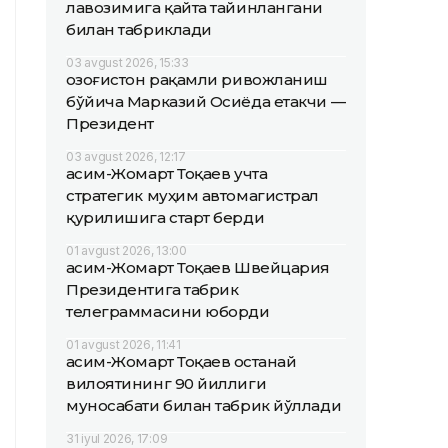
лавозимига қайта тайинлангани
билан табриклади
03 avgust 2026, 15:33
Қозоғистон рақамли ривожланиш
бўйича Марказий Осиёда етакчи —
Президент
03 avgust 2026, 12:17
Қасим-Жомарт Тоқаев учта
стратегик муҳим автомагистрал
қурилишига старт берди
01 avgust 2026, 13:00
Қасим-Жомарт Тоқаев Швейцария
Президентига табрик
телеграммасини юборди
01 avgust 2026, 11:41
Қасим-Жомарт Тоқаев Қостанай
вилоятининг 90 йиллиги
муносабати билан табрик йўллади
31 iyul 2026, 17:09