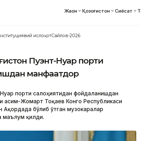
Жаҳон
Қозоғистон
Сиёсат
Т
нституциявий ислоҳот
Сайлов-2026
оғистон Пуэнт-Нуар порти
ишдан манфаатдор
нт-Нуар порти салоҳиятидан фойдаланишдан
и Қасим-Жомарт Тоқаев Конго Республикаси
н Ақордада бўлиб ўтган музокаралар
а маълум қилди.