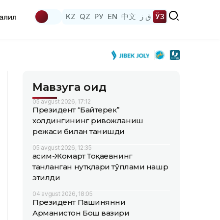
KZ
QZ
РУ
EN
中文
ق ز
ЎЗ
аҳлил
Мавзуга оид
05 avgust 2026, 17:12
Президент “Байтерек”
холдингининг ривожланиш
режаси билан танишди
05 avgust 2026, 12:35
Қасим-Жомарт Тоқаевнинг
танланган нутқлари тўплами нашр
этилди
04 avgust 2026, 18:05
Президент Пашинянни
Арманистон Бош вазири