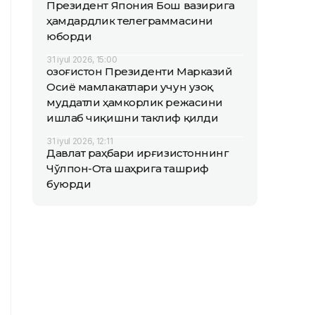
Президент Япония Бош вазирига
ҳамдардлик телеграммасини
юборди
31 iyul 2026, 15:00
Қозоғистон Президенти Марказий
Осиё мамлакатлари учун узоқ
муддатли ҳамкорлик режасини
ишлаб чиқишни таклиф қилди
31 iyul 2026, 12:11
Давлат раҳбари Қирғизистоннинг
Чўлпон-Ота шаҳрига ташриф
буюрди