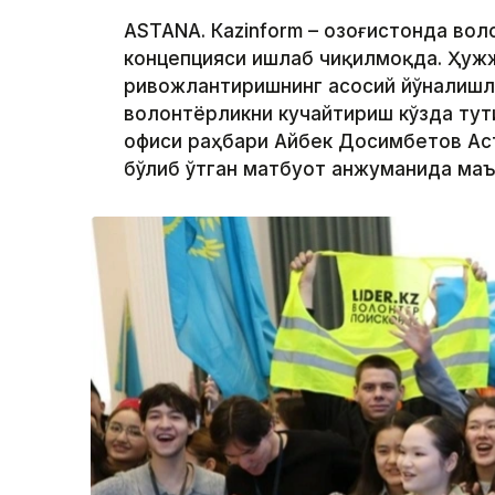
ASTANА. Кazinform – Қозоғистонда во
концепцияси ишлаб чиқилмоқда. Ҳуж
ривожлантиришнинг асосий йўналишл
волонтёрликни кучайтириш кўзда тут
офиси раҳбари Айбек Досимбетов Ас
бўлиб ўтган матбуот анжуманида маъ