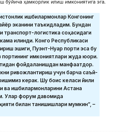
ш бўйича ҳамкорлик қилиш имкониятига эга.
ғистонлик ишбилармонлар Конгонинг
тайёр эканини таъкидладим. Бундан
ги транспорт-логистика соҳасидаги
ама қилинди. Конго Республикаси
ириш эшиги, Пуэнт-Нуар порти эса бу
 портининг имкониятлари жуда юқори.
ятидан фойдаланишдан манфаатдор.
кни ривожлантириш учун барча саъй-
ишимиз керак. Шу боис келаси йили
ти ва ишбилармонларини Астана
им. Улар форум давомида
ҳияти билан танишишлари мумкин”, –