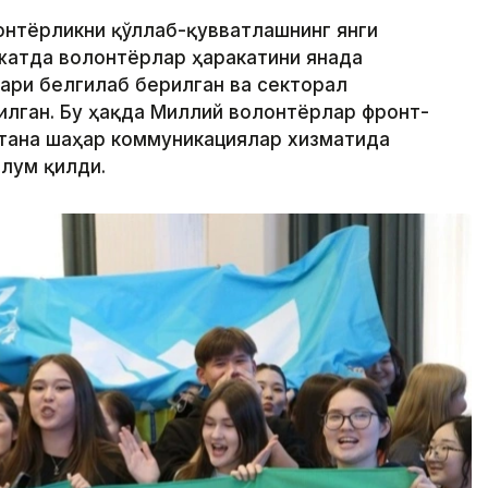
лонтёрликни қўллаб-қувватлашнинг янги
жатда волонтёрлар ҳаракатини янада
ари белгилаб берилган ва секторал
илган. Бу ҳақда Миллий волонтёрлар фронт-
тана шаҳар коммуникациялар хизматида
лум қилди.