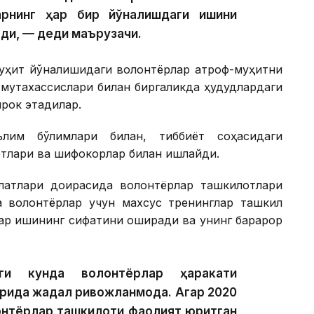
рнинг ҳар бир йўналишдаги ишини
ди, — деди маърузачи.
-муҳит йўналишидаги волонтёрлар атроф-муҳитни
 мутахассислари билан биргаликда ҳудудлардаги
рок этадилар.
ълим бўлимлари билан, тиббиёт соҳасидаги
лотлари ва шифокорлар билан ишлайди.
латлари доирасида волонтёрлар ташкилотлари
а волонтёрлар учун махсус тренинглар ташкил
ар ишининг сифатини оширади ва унинг барқарор
ги кунда волонтёрлар ҳаракати
рида жадал ривожланмоқда. Агар 2020
онтёрлар ташкилоти фаолият юритган