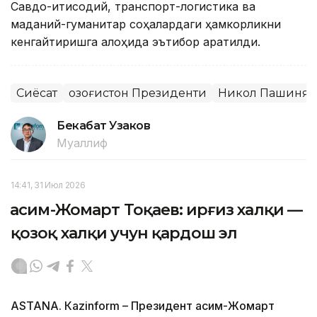
Савдо-иқтисодий, транспорт-логистика ва
маданий-гуманитар соҳалардаги ҳамкорликни
кенгайтиришга алоҳида эътибор қаратилди.
Сиёсат
Қозоғистон Президенти
Никол Пашинян
Бекабат Узаков
Муаллиф
14:41, 31 Июл 2026
Қасим-Жомарт Тоқаев: Қирғиз халқи —
қозоқ халқи учун қардош эл
ASTANА. Кazinform – Президент Қасим-Жомарт