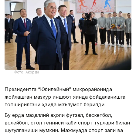
Фото: Акорда
Президентга “Юбилейный” микрорайонида
жойлашган мазкур иншоот яқинда фойдаланишга
топширилгани ҳақида маълумот берилди.
Бу ерда маҳаллий аҳоли футзал, баскетбол, ​​
волейбол, стол тенниси каби спорт турлари билан
шуғулланиши мумкин. Мажмуада спорт зали ва