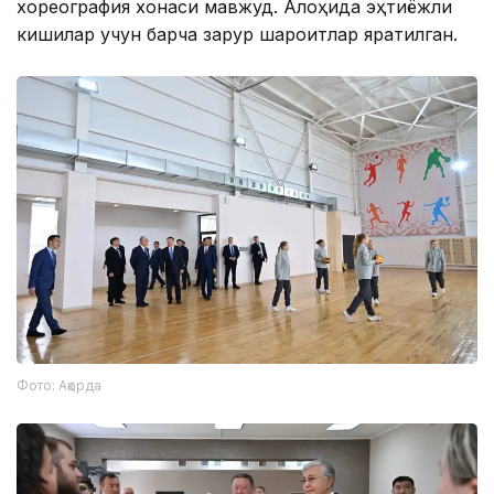
хореография хонаси мавжуд. Алоҳида эҳтиёжли
кишилар учун барча зарур шароитлар яратилган.
Фото: Ақорда