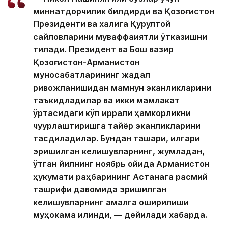
миннатдорчилик билдирди ва Қозоғистон
Президенти ва халқига Қурултой
сайловларини муваффақиятли ўтказишни
тилади. Президент ва Бош вазир
Қозоғистон-Арманистон
муносабатларининг жадал
ривожланишидан мамнун эканликларини
таъкидладилар ва икки мамлакат
ўртасидаги кўп қиррали ҳамкорликни
чуқурлаштиришга тайёр эканликларини
тасдиқладилар. Бундан ташқари, илгари
эришилган келишувларнинг, жумладан,
ўтган йилнинг ноябрь ойида Арманистон
ҳукумати раҳбарининг Астанага расмий
ташрифи давомида эришилган
келишувларнинг амалга оширилиши
муҳокама қилинди, — дейилади хабарда.