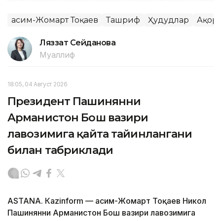
Қасим-Жомарт Тоқаев
Ташриф
Ҳудудлар
Ақор
Ляззат Сейданова
Муаллиф
18:05, 04 Август 2026
Президент Пашинянни
Арманистон Бош вазири
лавозимига қайта тайинлангани
билан табриклади
ASTANА. Кazinform — Қасим-Жомарт Тоқаев Никол
Пашинянни Арманистон Бош вазири лавозимига