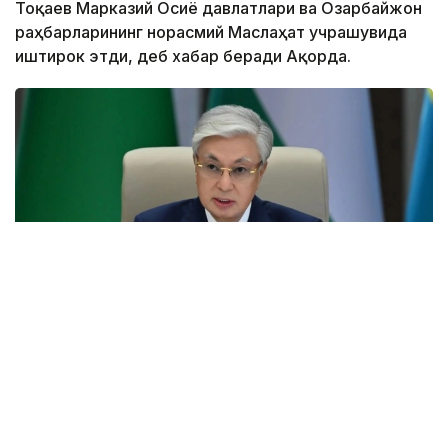
Тоқаев Марказий Осиё давлатлари ва Озарбайжон
раҳбарларининг норасмий Маслаҳат учрашувида
иштирок этди, деб хабар беради Ақорда.
Фото: Ақорда
Учрашувдаги нутқида Давлат раҳбари Қирғиз
Республикаси Президенти Садир Жапаровга