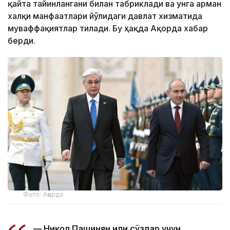
қайта тайинлангани билан табриклади ва унга арман
халқи манфаатлари йўлидаги давлат хизматида
муваффақиятлар тилади. Бу ҳақда Ақорда хабар
берди.
Фото: Ақорда
— Никол Пашинян илиқ сўзлар учун