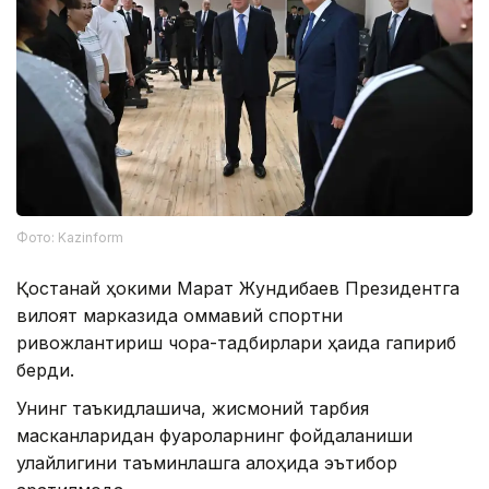
Фото: Kazinform
Қостанай ҳокими Марат Жундибаев Президентга
вилоят марказида оммавий спортни
ривожлантириш чора-тадбирлари ҳақида гапириб
берди.
Унинг таъкидлашича, жисмоний тарбия
масканларидан фуқароларнинг фойдаланиши
қулайлигини таъминлашга алоҳида эътибор