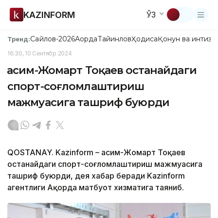
KAZINFORM
ЎЗ
Сайлов-2026
Ақорда
Тайинлов
Ҳодиса
Қонун ва интизо
Тренд:
16:30, 10 Сентябр 2024
Қасим-Жомарт Тоқаев Қостанайдаги
спорт-соғломлаштириш
мажмуасига ташриф буюрди
QOSTANAY. Kazinform – Қасим-Жомарт Тоқаев
Қостанайдаги спорт-соғломлаштириш мажмуасига
ташриф буюрди, дея хабар беради Kazinform
агентлиги Ақорда матбуот хизматига таяниб.