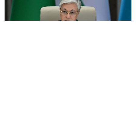
Фото: Ақорда
Президент ўзининг табрикномасида Қостанай
вилояти меҳр-оқибат ва аҳилликка бой тарихий ҳудуд
эканлигини таъкидлади.
— Бу вақт ичида ҳудуд ўсиб, гуллаб-яшнади,
ғалла етиштирувчи ҳудудга айланди. У
фаровонлик ва бирлик, тотувлик ва
тинчликнинг олтин бешиги сифатида тан