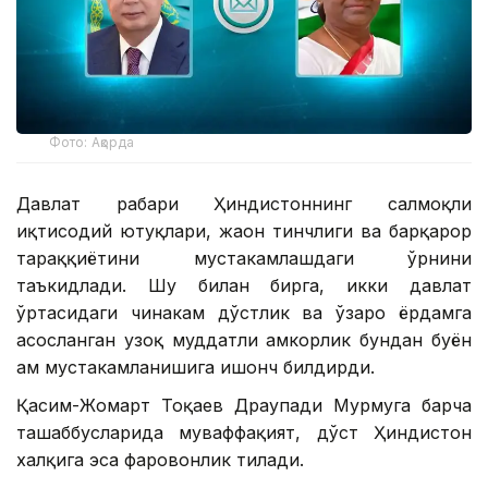
Фото: Ақорда
Давлат раҳбари Ҳиндистоннинг салмоқли
иқтисодий ютуқлари, жаҳон тинчлиги ва барқарор
тараққиётини мустаҳкамлашдаги ўрнини
таъкидлади. Шу билан бирга, икки давлат
ўртасидаги чинакам дўстлик ва ўзаро ёрдамга
асосланган узоқ муддатли ҳамкорлик бундан буён
ҳам мустаҳкамланишига ишонч билдирди.
Қасим-Жомарт Тоқаев Драупади Мурмуга барча
ташаббусларида муваффақият, дўст Ҳиндистон
халқига эса фаровонлик тилади.