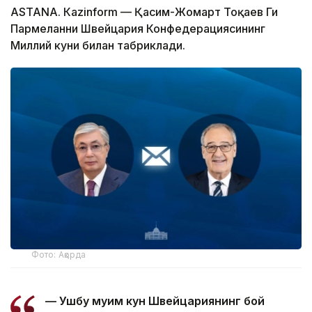
ASTANА. Кazinform — Қасим-Жомарт Тоқаев Ги
Пармеланни Швейцария Конфедерациясининг
Миллий куни билан табриклади.
Фото: Ақорда
— Ушбу муҳим кун Швейцариянинг бой