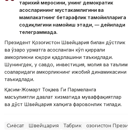
тарихий меросини, унинг демократик
асосларининг мустаҳкамлигини ва
мамлакатнинг бетарафлик тамойилларига
содиқлигини намойиш этади, — дейилади
телеграммада.
Президент Қозоғистон Швейцария билан дўстлик
ва ўзаро ҳурматга асосланган кўп қиррали
ҳамкорликни юқори қадрлашини таъкидлади.
Шунингдек, у савдо, инвестиция, молия ва таълим
соҳаларидаги ҳамкорликнинг ижобий динамикасини
таъкидлади.
Қасим-Жомарт Тоқаев Ги Пармеланга
масъулиятли давлат хизматида муваффақиятлар
ва дўст Швейцария халқига фаровонлик тилади.
Сиёсат
Швейцария
Табрик
Қозоғистон Прези