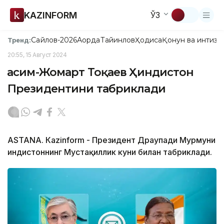
KAZINFORM
ЎЗ
Сайлов-2026
Ақорда
Тайинлов
Ҳодиса
Қонун ва интизо
Тренд:
20:55, 15 Август 2024
Қасим-Жомарт Тоқаев Ҳиндистон
Президентини табриклади
ASTANА. Кazinform - Президент Драупади Мурмуни
Ҳиндистоннинг Мустақиллик куни билан табриклади.