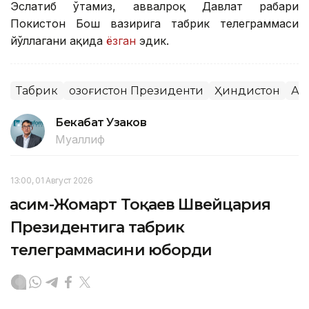
Эслатиб ўтамиз, аввалроқ Давлат раҳбари
Покистон Бош вазирига табрик телеграммаси
йўллагани ҳақида
ёзган
эдик.
Табрик
Қозоғистон Президенти
Ҳиндистон
Ақ
Бекабат Узаков
Муаллиф
13:00, 01 Август 2026
Қасим-Жомарт Тоқаев Швейцария
Президентига табрик
телеграммасини юборди