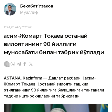
Бекабат Узаков
Муаллиф
11:41, 01 Август 2026
Қасим-Жомарт Тоқаев Қостанай
вилоятининг 90 йиллиги
муносабати билан табрик йўллади
ASTANА. Кazinform — Давлат раҳбари Қасим-
Жомарт Тоқаев Қостанай вилояти ташкил
этилганининг 90 йиллигига бағишланган тантанали
тадбир иштирокчиларини табриклади.