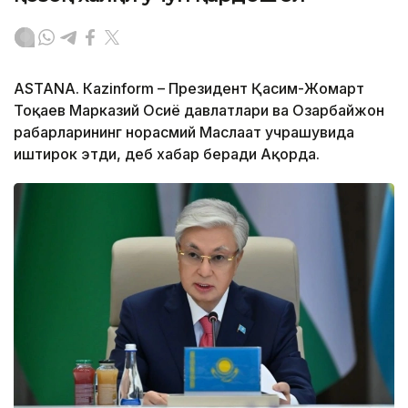
ASTANА. Кazinform – Президент Қасим-Жомарт
Тоқаев Марказий Осиё давлатлари ва Озарбайжон
раҳбарларининг норасмий Маслаҳат учрашувида
иштирок этди, деб хабар беради Ақорда.