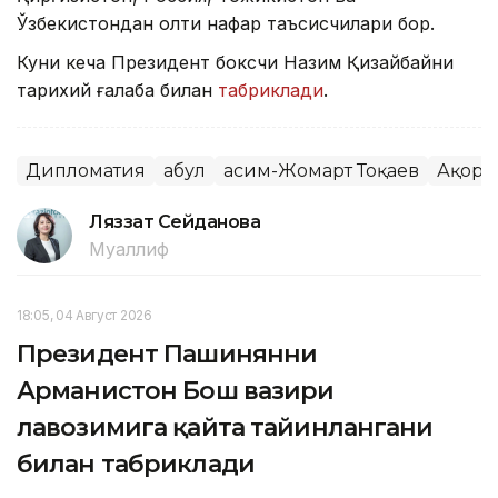
Ўзбекистондан олти нафар таъсисчилари бор.
Куни кеча Президент боксчи Назим Қизайбайни
тарихий ғалаба билан
табриклади
.
Дипломатия
Қабул
Қасим-Жомарт Тоқаев
Ақорд
Ляззат Сейданова
Муаллиф
18:05, 04 Август 2026
Президент Пашинянни
Арманистон Бош вазири
лавозимига қайта тайинлангани
билан табриклади