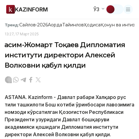
KAZINFORM
ЎЗ
Сайлов-2026
Ақорда
Тайинлов
Ҳодиса
Қонун ва интизо
Тренд:
13:27, 17 Март 2025
Қасим-Жомарт Тоқаев Дипломатия
институти директори Алексей
Волковни қабул қилди
ASTANA. Kazinform - Давлат раҳбари Халқаро рус
тили ташкилоти Бош котиби ўринбосари лавозимига
номзоди кўрсатилган Қозоғистон Республикаси
Президенти ҳузуридаги Давлат бошқаруви
академияси қошидаги Дипломатия институти
директори Алексей Волковни қабул қилди.