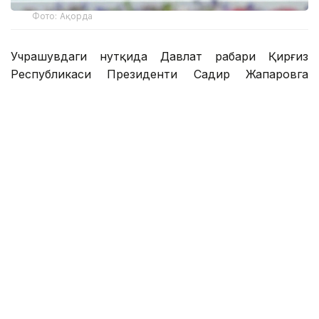
Фото: Ақорда
Учрашувдаги нутқида Давлат раҳбари Қирғиз
Республикаси Президенти Садир Жапаровга
самимий қабул ва анъанага мувофиқ норасмий
учрашувни ўтказиш ташаббуси учун самимий
миннатдорчилик билдирди.
– Қирғиз халқи — қозоқ халқи учун қардош халқ.
Биз ҳаммамиз бир туғишган халқмиз.
Ўртамизда шаклланган дўстлик, ишонч,
қариндошлик ва ўзаро қўллаб-қувватлаш
муқаддас ишонч ва аждодларимиздан
мерос қолган абадий қадриятдир. Бугун биз
Қирғизистоннинг жадал ривожланишига
гувоҳ бўлмоқдамиз. Сизлар эришган ҳар бир
муваффақиятдан чин дилдан хурсандмиз.
Қирғиз халқининг ўсиши ва фаровонлиги