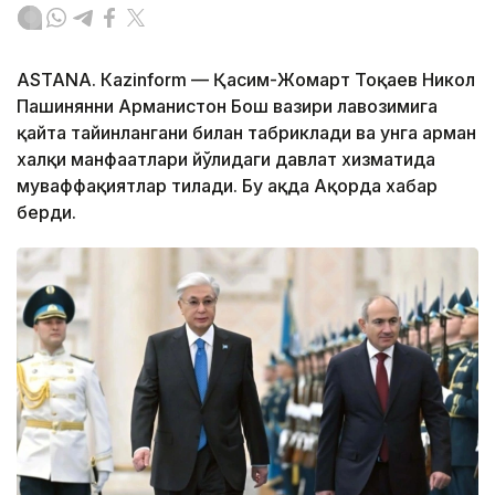
ASTANА. Кazinform — Қасим-Жомарт Тоқаев Никол
Пашинянни Арманистон Бош вазири лавозимига
қайта тайинлангани билан табриклади ва унга арман
халқи манфаатлари йўлидаги давлат хизматида
муваффақиятлар тилади. Бу ҳақда Ақорда хабар
берди.