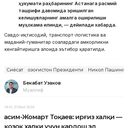
ҳукумати раҳбарининг Астанага расмий
ташрифи давомида эришилган
келишувларнинг амалга оширилиши
муҳокама қилинди, — дейилади хабарда.
Савдо-иқтисодий, транспорт-логистика ва
маданий-гуманитар соҳалардаги ҳамкорликни
кенгайтиришга алоҳида эътибор қаратилди.
Сиёсат
Қозоғистон Президенти
Никол Пашинян
Бекабат Узаков
Муаллиф
14:41, 31 Июл 2026
Қасим-Жомарт Тоқаев: Қирғиз халқи —
қозоқ халқи учун қардош эл