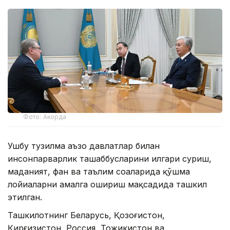
Фото: Акорда
Ушбу тузилма аъзо давлатлар билан
инсонпарварлик ташаббусларини илгари суриш,
маданият, фан ва таълим соҳаларида қўшма
лойиҳаларни амалга ошириш мақсадида ташкил
этилган.
Ташкилотнинг Беларусь, Қозоғистон,
Қирғизистон, Россия, Тожикистон ва