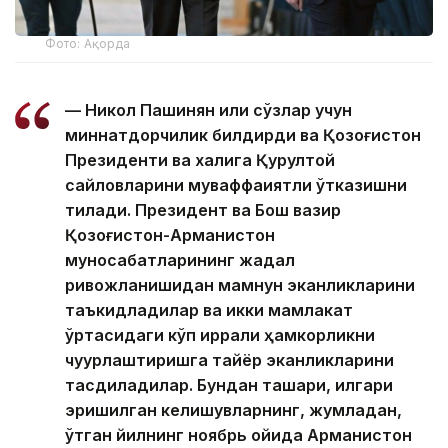
Фото: Ақорда
— Никол Пашинян илиқ сўзлар учун
миннатдорчилик билдирди ва Қозоғистон
Президенти ва халқига Қурултой
сайловларини муваффақиятли ўтказишни
тилади. Президент ва Бош вазир
Қозоғистон-Арманистон
муносабатларининг жадал
ривожланишидан мамнун эканликларини
таъкидладилар ва икки мамлакат
ўртасидаги кўп қиррали ҳамкорликни
чуқурлаштиришга тайёр эканликларини
тасдиқладилар. Бундан ташқари, илгари
эришилган келишувларнинг, жумладан,
ўтган йилнинг ноябрь ойида Арманистон