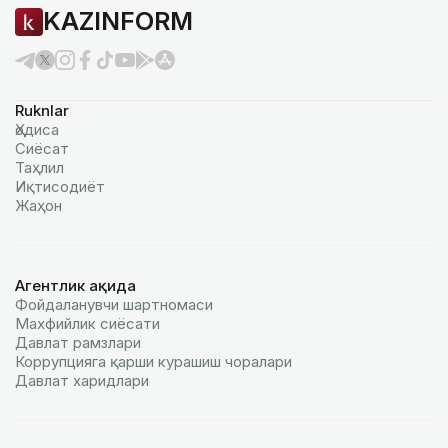
KAZINFORM
Ruknlar
Ҳодиса
Сиёсат
Таҳлил
Иқтисодиёт
Жаҳон
Агентлик ҳақида
Фойдаланувчи шартномаси
Махфийлик сиёсати
Давлат рамзлари
Коррупцияга қарши курашиш чоралари
Давлат харидлари