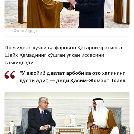
Фото: Ақорда
Президент кучли ва фаровон Қатарни яратишга
Шайх Ҳамаднинг қўшган улкан ҳиссасини
таъкидлади.
“У ажойиб давлат арбоби ва қозоқ халқининг
дўсти эди”, — деди Қасим-Жомарт Тоқаев.