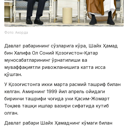
Фото: Акорда
Давлат раҳбарининг сўзларига кўра, Шайх Ҳамад
бин Халифа Ол Соний Қозоғистон-Қатар
муносабатларининг ўрнатилиши ва
муваффақиятли ривожланишига катта ҳисса
қўшган.
У Қозоғистонга икки марта расмий ташриф билан
келган. Амирнинг 1999 йил апрель ойидаги
биринчи ташрифи чоғида уни Қасим-Жомарт
Тоқаев ташқи ишлар вазири сифатида кутиб
олган.
Давлат раҳбари Шайх Ҳамаднинг кўмаги билан