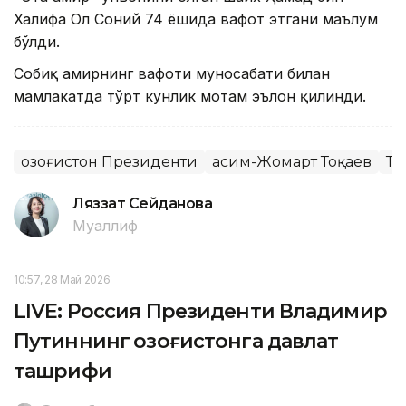
Халифа Ол Соний 74 ёшида вафот этгани маълум
бўлди.
Собиқ амирнинг вафоти муносабати билан
мамлакатда тўрт кунлик мотам эълон қилинди.
Қозоғистон Президенти
Қасим-Жомарт Тоқаев
Та
Ляззат Сейданова
Муаллиф
10:57, 28 Май 2026
LIVE: Россия Президенти Владимир
Путиннинг Қозоғистонга давлат
ташрифи