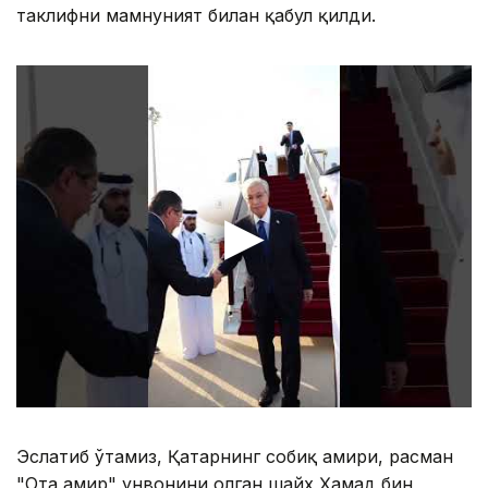
таклифни мамнуният билан қабул қилди.
Эслатиб ўтамиз, Қатарнинг собиқ амири, расман
"Ота амир" унвонини олган шайх Ҳамад бин