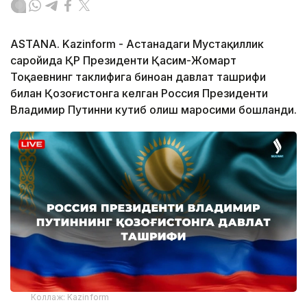
ASTANA. Kazinform - Астанадаги Мустақиллик
саройида ҚР Президенти Қасим-Жомарт
Тоқаевнинг таклифига биноан давлат ташрифи
билан Қозоғистонга келган Россия Президенти
Владимир Путинни кутиб олиш маросими бошланди.
Коллаж: Kazinform