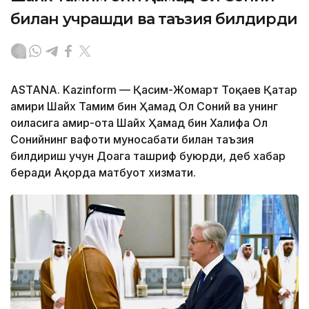
билан учрашди ва таъзия билдирди
ASTANA. Kazinform — Қасим-Жомарт Тоқаев Қатар
амири Шайх Тамим бин Ҳамад Ол Соний ва унинг
оиласига амир-ота Шайх Ҳамад бин Халифа Ол
Сонийнинг вафоти муносабати билан таъзия
билдириш учун Доҳага ташриф буюрди, деб хабар
беради Ақорда матбуот хизмати.