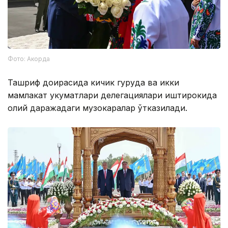
Фото: Акорда
Ташриф доирасида кичик гуруҳда ва икки
мамлакат ҳукуматлари делегациялари иштирокида
олий даражадаги музокаралар ўтказилади.