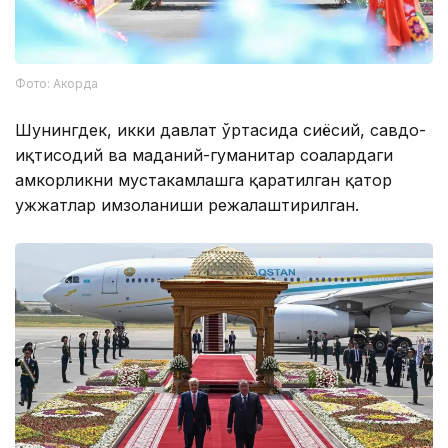
Фото: Акорда
Шунингдек, икки давлат ўртасида сиёсий, савдо-
иқтисодий ва маданий-гуманитар соҳалардаги
ҳамкорликни мустаҳкамлашга қаратилган қатор
ҳужжатлар имзоланиши режалаштирилган.