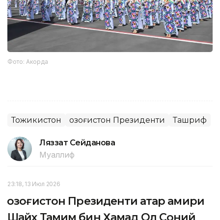
Фото: Акорда
Тожикистон
Қозоғистон Президенти
Ташриф
Ляззат Сейданова
Муаллиф
23:18, 13 Июл 2026
Қозоғистон Президенти Қатар амири
Шайх Тамим бин Ҳамад Ол Соний