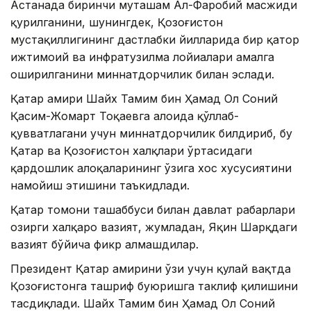
Астанада биринчи муҳташам Ал-Фаробий масжиди
қурилганини, шунингдек, Қозоғистон
мустақиллигининг дастлабки йилларида бир қатор
ижтимоий ва инфратузилма лойиҳалари амалга
оширилганини миннатдорчилик билан эслади.
Қатар амири Шайх Тамим бин Ҳамад Ол Соний
Қасим-Жомарт Тоқаевга алоҳида қўллаб-
қувватлагани учун миннатдорчилик билдириб, бу
Қатар ва Қозоғистон халқлари ўртасидаги
қардошлик алоқаларининг ўзига хос хусусиятини
намойиш этишини таъкидлади.
Қатар томони ташаббуси билан давлат раҳбарлари
ҳозирги халқаро вазият, жумладан, Яқин Шарқдаги
вазият бўйича фикр алмашдилар.
Президент Қатар амирини ўзи учун қулай вақтда
Қозоғистонга ташриф буюришга таклиф қилишини
тасдиқлади. Шайх Тамим бин Ҳамад Ол Соний