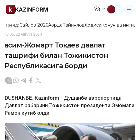
KAZINFORM
ЎЗ
Сайлов-2026
Ақорда
Тайинлов
Ҳодиса
Қонун ва интизо
Тренд:
13:05, 22 Август 2024
Қасим-Жомарт Тоқаев давлат
ташрифи билан Тожикистон
Республикасига борди
DUSHANBE. Кazinform - Душанбе аэропортида
Давлат раҳбарини Тожикистон президенти Эмомали
Раҳмон кутиб олди.