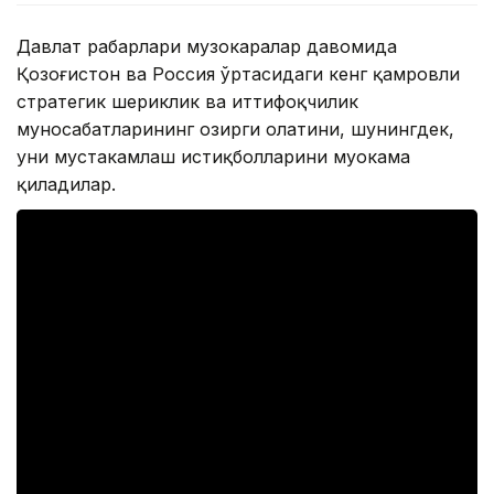
Давлат раҳбарлари музокаралар давомида
Қозоғистон ва Россия ўртасидаги кенг қамровли
стратегик шериклик ва иттифоқчилик
муносабатларининг ҳозирги ҳолатини, шунингдек,
уни мустаҳкамлаш истиқболларини муҳокама
қиладилар.