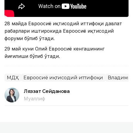
28 майда Евроосиё иқтисодий иттифоқи давлат
раҳбарлари иштирокида Евроосиё иқтисодий
форуми бўлиб ўтади.
29 май куни Олий Евроосиё кенгашининг
йиғилиши бўлиб ўтади.
МДҲ
Евроосиё иқтисодий иттифоқи
Владимир
Ляззат Сейданова
Муаллиф