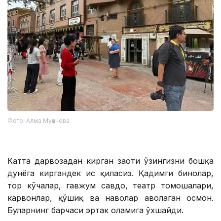
Фото: Алма Муқанова
Катта дарвозадан кирган заҳоти ўзингизни бошқа
дунёга киргандек ҳис қиласиз. Қадимги бинолар,
тор кўчалар, гавжум савдо, театр томошалари,
карвонлар, қўшиқ ва наволар ҳаволаган осмон.
Буларнинг барчаси эртак оламига ўхшайди.