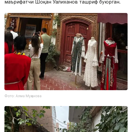
маърифатчи Шоқан Уалиханов ташриф буюрган.
Фото: Алма Муқанова