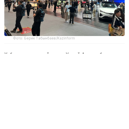
Фото: Берик Табынбаев/Kazinform
Хабарнинг ҳаққонийлигига Хитой Автомобилсозлик
саноати ассоциацияси маълумотлари далолат
беради. 2025 йил якунларига кўра, Хитойдан NEV
экспорти 103,7 фоизга ўсиб, 2,615 миллион
автомобилга етди ва мамлакат ташқи етказиб
беришлари умумий ўсишининг асосий
ҳаракатлантирувчи кучи бўлди.
Хитой автомобиль ишлаб чиқарувчилари экспорт
ҳажмини янада ошириш ва ўз иштирок
географиясини кенгайтиришни режалаштирмоқда.