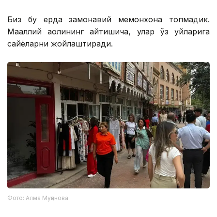
Биз бу ерда замонавий меҳмонхона топмадик.
Маҳаллий аҳолининг айтишича, улар ўз уйларига
сайёҳларни жойлаштиради.
Фото: Алма Муқанова