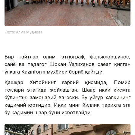
Фото: Алма Муқанова
Бир пайтлар олим, этнограф, фольклоршунос,
сайёҳ ва педагог Шоқан Уалиханов саёҳат қилган
ўлкага Кazinform мухбири бориб қайтди.
Қашқар Хитойнинг ғарбий қисмида, Помир
тоғлари этагида жойлашган. Шаҳар икки қисмга
бўлинган: замонавий ва эски. Бу уйғур халқининг
қадимий юртидир. Икки минг йиллик тарихга эга
бу қадимий шаҳар буни исботлайди.