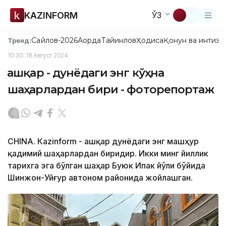
KAZINFORM
ЎЗ
Сайлов-2026
Ақорда
Тайинлов
Ҳодиса
Қонун ва интизо
Тренд:
10:30, 18 Август 2024
Қашқар - дунёдаги энг кўҳна
шаҳарлардан бири - фоторепортаж
CHINA. Кazinform - Қашқар дунёдаги энг машҳур
қадимий шаҳарлардан биридир. Икки минг йиллик
тарихга эга бўлган шаҳар Буюк Ипак йўли бўйида
Шинжон-Уйғур автоном районида жойлашган.