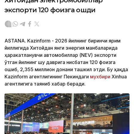
Хитойдан электромобиллар
экспорти 120 фоизга ошди
ASTANA. Kazinform - 2026 йилнинг биринчи ярим
йиллигида Хитойдан янги энергия манбаларида
ҳаракатланувчи автомобиллар (NEV) экспорти
ўтган йилнинг шу даврига нисбатан 120 фоизга
ошиб, 2,355 миллион донани ташкил этди. Бу ҳақда
Kazinform агентлигининг Пекиндаги
мухбири
Xinhua
агентлигига таяниб хабар беради.