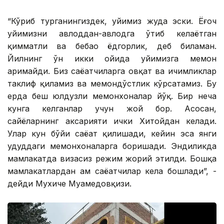
“Кўриб турганингиздек, уйимиз жуда эски. Ёғоч
уйимизни авлоддан-авлодга ўтиб келаётган
қимматли ва бебаҳо ёдгорлик, деб биламан.
Йилнинг ўн икки ойида уйимизга меҳмон
аримайди. Биз саёҳатчиларга овқат ва ичимликлар
таклиф қиламиз ва меҳмондўстлик кўрсатамиз. Бу
ерда беш юлдузли меҳмонхоналар йўқ. Бир неча
кунга келганлар учун жой бор. Асосан,
сайёҳларнинг аксарияти ички Хитойдан келади.
Улар кун бўйи саёҳат қилишади, кейин эса янги
ҳудуддаги меҳмонхоналарга боришади. Эндиликда
мамлакатда визасиз режим жорий этилди. Бошқа
мамлакатлардан ҳам саёҳатчилар кела бошлади”, -
дейди Мухиче Муҳамедовқизи.