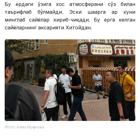
Бу ердаги ўзига хос атмосферани сўз билан
таърифлаб бўлмайди. Эски шаҳарга ҳар куни
минглаб сайёҳлар кириб-чиқади. Бу ерга келган
сайёҳларнинг аксарияти Хитойдан.
Фото: Алма Муқанова