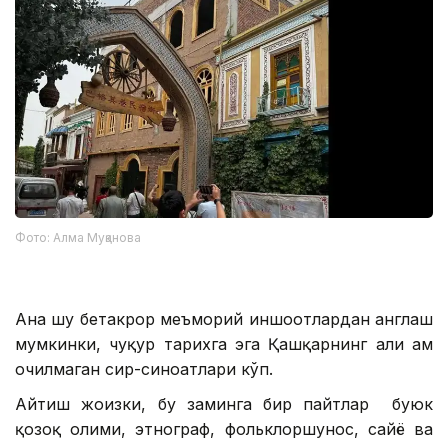
Фото: Алма Муқанова
Ана шу бетакрор меъморий иншоотлардан англаш
мумкинки, чуқур тарихга эга Қашқарнинг ҳали ҳам
очилмаган сир-синоатлари кўп.
Айтиш жоизки, бу заминга бир пайтлар буюк
қозоқ олими, этнограф, фольклоршунос, сайёҳ ва