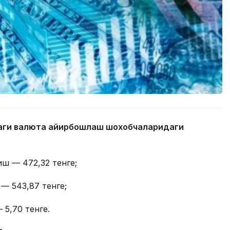
даги валюта айирбошлаш шохобчаларидаги
иш — 472,32 тенге;
 — 543,87 тенге;
 5,70 тенге.