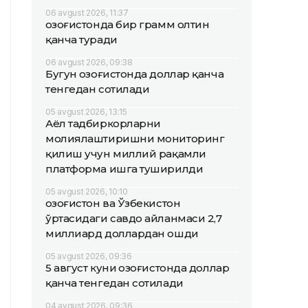
06 avgust 2026, 11:37
Қозоғистонда бир грамм олтин
қанча туради
06 avgust 2026, 09:38
Бугун Қозоғистонда доллар қанча
тенгедан сотилади
05 avgust 2026, 13:15
Аёл тадбиркорларни
молиялаштиришни мониторинг
қилиш учун миллий рақамли
платформа ишга туширилди
05 avgust 2026, 10:10
Қозоғистон ва Ўзбекистон
ўртасидаги савдо айланмаси 2,7
миллиард доллардан ошди
05 avgust 2026, 09:36
5 август куни Қозоғистонда доллар
қанча тенгедан сотилади
04 avgust 2026, 09:36