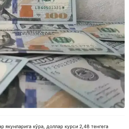
 якунларига кўра, доллар курси 2,48 тенгега