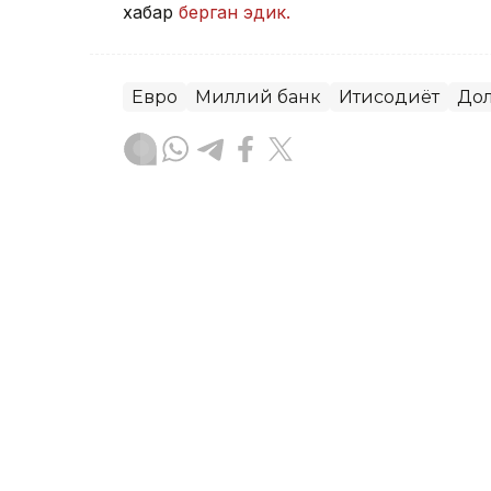
хабар
берган эдик.
Евро
Миллий банк
Иқтисодиёт
До
Ляззат Сейданова
Муаллиф
09:38, 06 Август 2026
Бугун Қозоғистонда долл
ALMATY. Кazinform – Астана ва Алм