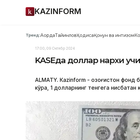
KAZINFORM
Ақорда
Тайинлов
Ҳодиса
Қонун ва интизом
Ко
Тренд:
17:00, 09 Октябр 2024
KASEда доллар нархи учи
ALMATY. Кazinform - Қозоғистон фонд
кўра, 1 долларнинг тенгега нисбатан 