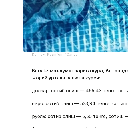
Коллаж: Kazinform/ Canva
Kurs.kz маълумотларига кўра, Астана
жорий ўртача валюта курси:
доллар: сотиб олиш — 465,43 тенге, сот
евро: сотиб олиш — 533,94 тенге, сотиш
рубль: сотиб олиш — 5,50 тенге, сотиш —