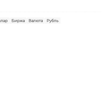
ллар
Биржа
Валюта
Рубль
ар қанча тенгедан сотилади
атидаги валюта айирбошлаш шохобчаларида