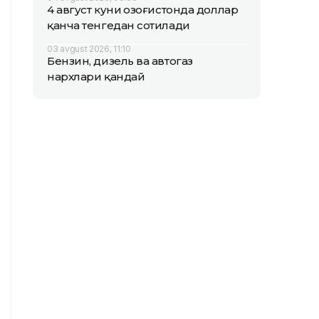
4 август куни Қозоғистонда доллар
қанча тенгедан сотилади
03 avgust 2026, 11:10
Бензин, дизель ва автогаз
нархлари қандай