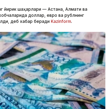
нг йирик шаҳарлари — Астана, Алмати ва
обчаларида доллар, евро ва рублнинг
илди, деб хабар беради
Kazinform
.