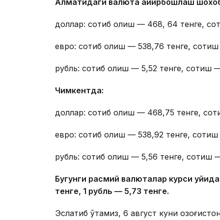
Алматидаги валюта айирбошлаш шохо
доллар: сотиб олиш — 468, 64 тенге, со
евро: сотиб олиш — 538,76 тенге, сотиш
рубль: сотиб олиш — 5,52 тенге, сотиш —
Чимкентда:
доллар: сотиб олиш — 468,75 тенге, сот
евро: сотиб олиш — 538,92 тенге, сотиш 
рубль: сотиб олиш — 5,56 тенге, сотиш —
Бугунги расмий валюталар курси қуйида
тенге, 1 рубль — 5
,7
3 тенге.
Эслатиб ўтамиз, 6 август куни Қозоғист