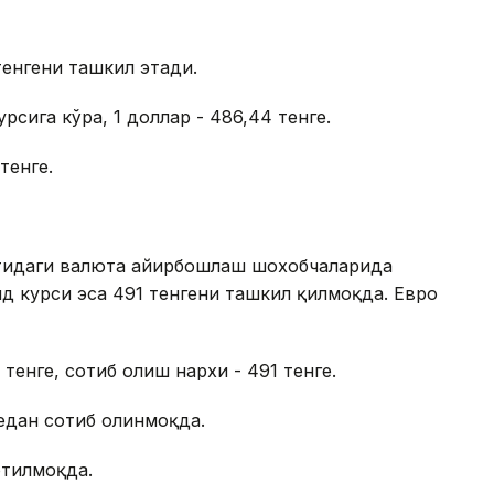
тенгени ташкил этади.
сига кўра, 1 доллар - 486,44 тенге.
тенге.
матидаги валюта айирбошлаш шохобчаларида
д курси эса 491 тенгени ташкил қилмоқда. Евро
тенге, сотиб олиш нархи - 491 тенге.
гедан сотиб олинмоқда.
отилмоқда.