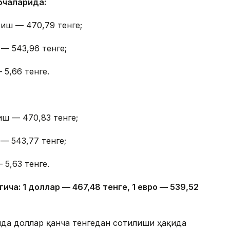
бчаларида:
тиш — 470,79 тенге;
 — 543,96 тенге;
 5,66 тенге.
иш — 470,83 тенге;
— 543,77 тенге;
 5,63 тенге.
гича: 1 доллар — 4
67,4
8 тенге, 1 евро — 5
39,52
онда доллар қанча тенгедан сотилиши ҳақида