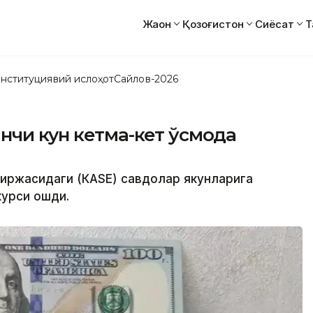
Жаҳон
Қозоғистон
Сиёсат
Т
нституциявий ислоҳот
Сайлов-2026
нчи кун кетма-кет ўсмоқда
 биржасидаги (КАSE) савдолар якунларига
курси ошди.