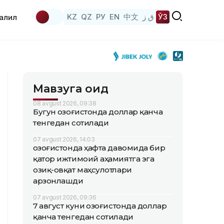
KZ
QZ
РУ
EN
中文
ق ز
ЎЗ
аҳлил
Мавзуга оид
08 avgust 2026, 09:38
Бугун Қозоғистонда доллар қанча
тенгедан сотилади
07 avgust 2026, 14:03
Қозоғистонда ҳафта давомида бир
қатор ижтимоий аҳамиятга эга
озиқ-овқат маҳсулотлари
арзонлашди
07 avgust 2026, 09:36
7 август куни Қозоғистонда доллар
қанча тенгедан сотилади