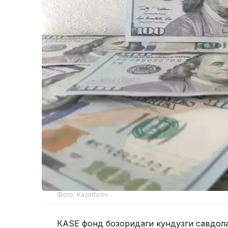
Фото: Kazinform
КАSE фонд бозоридаги кундузги савдолар