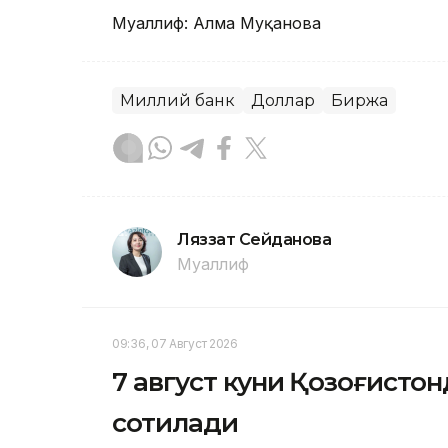
Муаллиф: Алма Муқанова
Миллий банк
Доллар
Биржа
Ляззат Сейданова
Муаллиф
09:36, 07 Август 2026
7 август куни Қозоғистон
сотилади