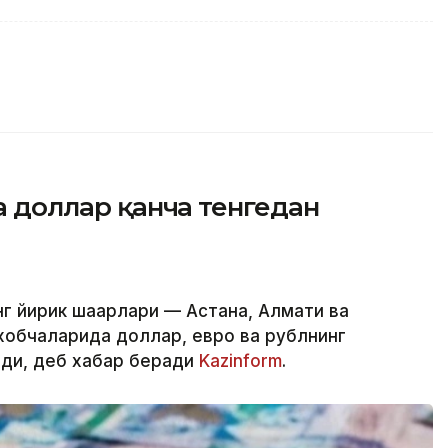
да доллар қанча тенгедан
г йирик шаҳарлари — Астана, Алмати ва
обчаларида доллар, евро ва рублнинг
лди, деб хабар беради
Kazinform
.