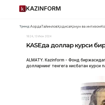
KAZINFORM
Ақорда
Тайинлов
Ҳодиса
Қонун ва интизом
Ко
Тренд:
18:24, 13 Июн 2024
KASEда доллар курси би
ALMATY. Кazinform - Фонд биржасидаг
долларнинг тенгега нисбатан курси п