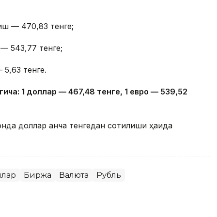
иш — 470,83 тенге;
— 543,77 тенге;
 5,63 тенге.
гича: 1 доллар — 4
67,4
8 тенге, 1 евро — 5
39,52
онда доллар қанча тенгедан сотилиши ҳақида
ллар
Биржа
Валюта
Рубль