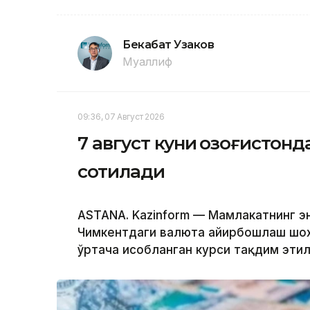
Бекабат Узаков
Муаллиф
09:36, 07 Август 2026
7 август куни Қозоғистон
сотилади
ASTANA. Kazinform — Мамлакатнинг эн
Чимкентдаги валюта айирбошлаш шох
ўртача ҳисобланган курси тақдим эти