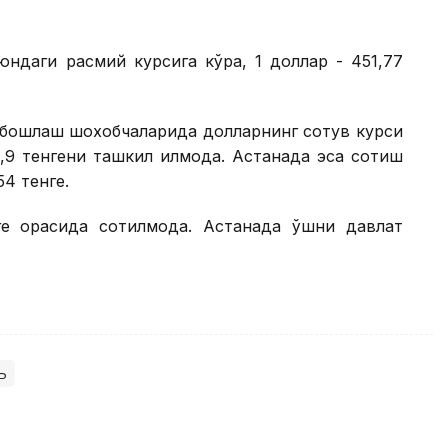
юндаги расмий курсига кўра, 1 доллар - 451,77
ирбошлаш шохобчаларида долларнинг сотув курси
2,9 тенгени ташкил қилмоқда. Астанада эса сотиш
54 тенге.
ге орасида сотилмоқда. Астанада қўшни давлат
ь