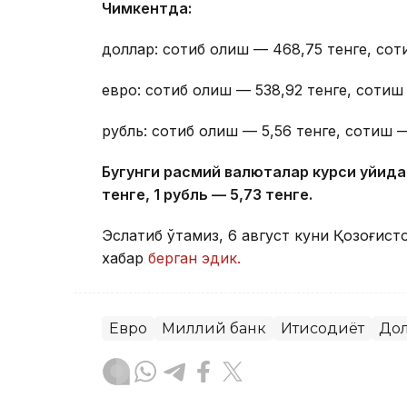
Чимкентда:
доллар: сотиб олиш — 468,75 тенге, сот
евро: сотиб олиш — 538,92 тенге, сотиш 
рубль: сотиб олиш — 5,56 тенге, сотиш —
Бугунги расмий валюталар курси қуйида
тенге, 1 рубль — 5
,7
3 тенге.
Эслатиб ўтамиз, 6 август куни Қозоғист
хабар
берган эдик.
Евро
Миллий банк
Иқтисодиёт
До