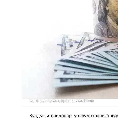
Фото: Мухтор Холдорбеков / Kazinform
Кундузги савдолар маълумотларига кўра