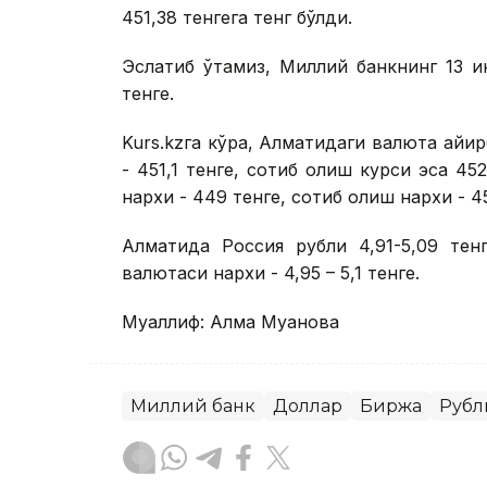
451,38 тенгега тенг бўлди.
Эслатиб ўтамиз, Миллий банкнинг 13 и
тенге.
Kurs.kzга кўра, Алматидаги валюта ай
- 451,1 тенге, сотиб олиш курси эса 45
нархи - 449 тенге, сотиб олиш нархи - 4
Алматида Россия рубли 4,91-5,09 тен
валютаси нархи - 4,95 – 5,1 тенге.
Муаллиф: Алма Муқанова
Миллий банк
Доллар
Биржа
Рубл