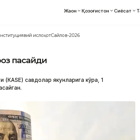
Жаҳон
Қозоғистон
Сиёсат
Т
нституциявий ислоҳот
Сайлов-2026
роз пасайди
и (КАSE) савдолар якунларига кўра, 1
асайган.