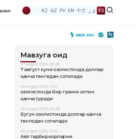
KZ
QZ
РУ
EN
中文
ق ز
ЎЗ
аҳлил
Мавзуга оид
07 avgust 2026, 09:36
7 август куни Қозоғистонда доллар
қанча тенгедан сотилади
06 avgust 2026, 11:37
Қозоғистонда бир грамм олтин
қанча туради
06 avgust 2026, 09:38
Бугун Қозоғистонда доллар қанча
тенгедан сотилади
05 avgust 2026, 13:15
Аёл тадбиркорларни