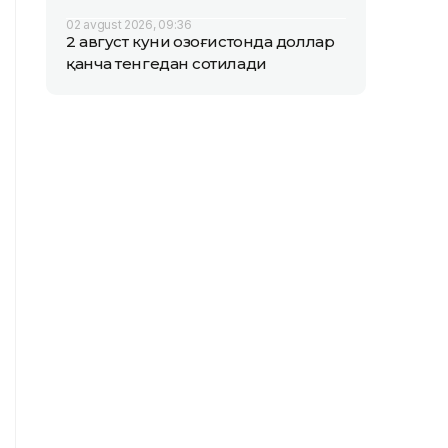
02 avgust 2026, 09:36
2 август куни Қозоғистонда доллар
қанча тенгедан сотилади