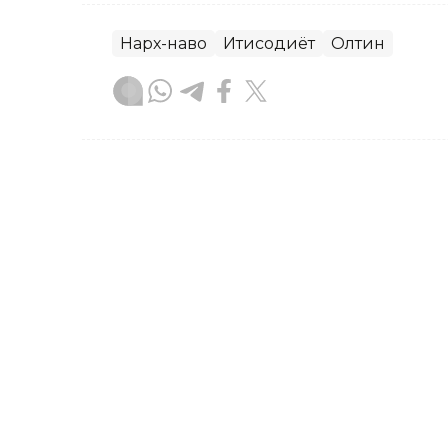
Нарх-наво
Иқтисодиёт
Олтин
Ляззат Сейданова
Муаллиф
09:38, 06 Август 2026
Бугун Қозоғистонда долл
ALMATY. Кazinform – Астана ва Алм
хорижий валюталар курси тақдим эти