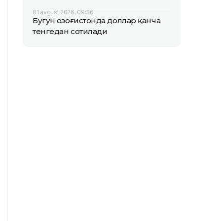
01 avgust 2026, 09:36
Бугун Қозоғистонда доллар қанча
тенгедан сотилади