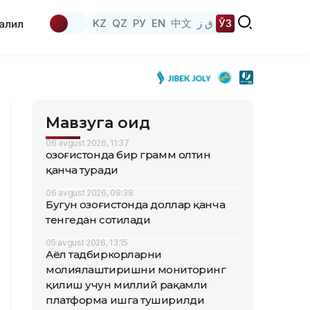
KZ
QZ
РУ
EN
中文
ق ز
ЎЗ
аҳлил
Мавзуга оид
06 avgust 2026, 11:37
Қозоғистонда бир грамм олтин
қанча туради
06 avgust 2026, 09:38
Бугун Қозоғистонда доллар қанча
тенгедан сотилади
05 avgust 2026, 13:15
Аёл тадбиркорларни
молиялаштиришни мониторинг
қилиш учун миллий рақамли
платформа ишга туширилди