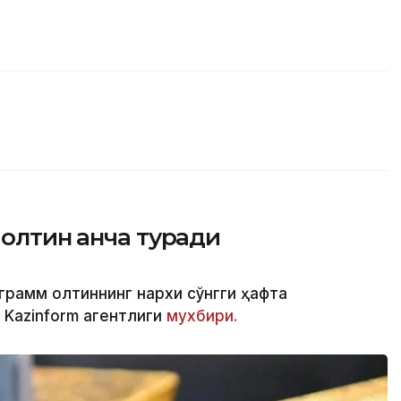
олтин қанча туради
 грамм олтиннинг нархи сўнгги ҳафта
 Kazinform агентлиги
мухбири.