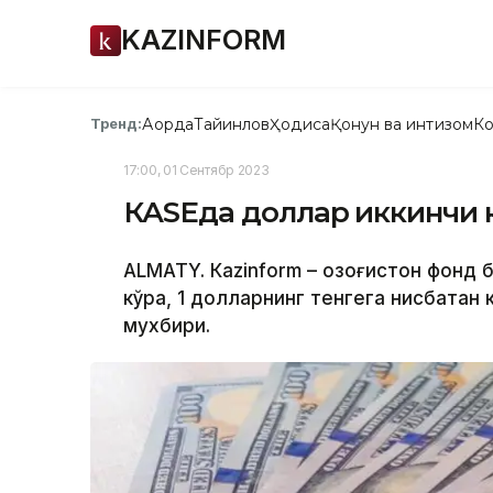
KAZINFORM
Ақорда
Тайинлов
Ҳодиса
Қонун ва интизом
Ко
Тренд:
17:00, 01 Сентябр 2023
КАSЕда доллар иккинчи к
ALMATY. Кazinform – Қозоғистон фонд
кўра, 1 долларнинг тенгега нисбатан 
мухбири.