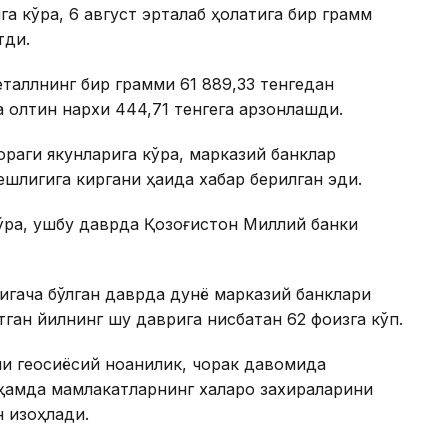
а кўра, 6 август эрталаб ҳолатига бир грамм
тди.
таллнинг бир грамми 61 889,33 тенгедан
а олтин нархи 444,71 тенгега арзонлашди.
ораги якунларига кўра, марказий банклар
шлигига киргани ҳақида хабар берилган эди.
ўра, ушбу даврда Қозоғистон Миллий банки
игача бўлган даврда дунё марказий банклари
ўтган йилнинг шу даврига нисбатан 62 фоизга кўп.
 геосиёсий ноаниқлик, чорак давомида
ҳамда мамлакатларнинг халқаро захираларини
 изоҳлади.