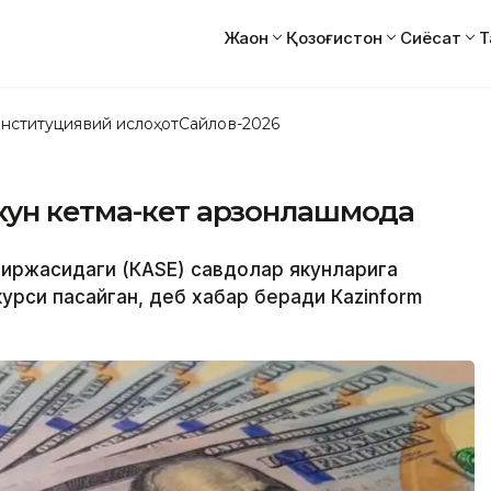
Жаҳон
Қозоғистон
Сиёсат
Т
нституциявий ислоҳот
Сайлов-2026
ун кетма-кет арзонлашмоқда
 биржасидаги (КАSЕ) савдолар якунларига
курси пасайган, деб хабар беради Кazinform