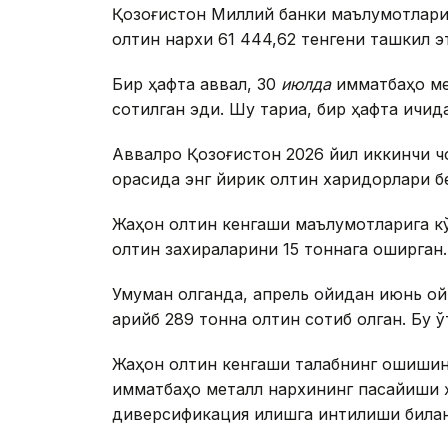
Қозоғистон Миллий банки маълумотлариг
олтин нархи 61 444,62 тенгени ташкил э
Бир ҳафта аввал, 30
июлда
қимматбаҳо ме
сотилган эди. Шу тариқа, бир ҳафта ичид
Аввалроқ Қозоғистон 2026 йил иккинчи ч
орасида энг йирик олтин харидорлари бе
Жаҳон олтин кенгаши маълумотларига к
олтин захираларини 15 тоннага оширган.
Умуман олганда, апрель ойидан июнь ой
қарийб 289 тонна олтин сотиб олган. Бу 
Жаҳон олтин кенгаши талабнинг ошишини
қимматбаҳо металл нархининг пасайиши 
диверсификация қилишга интилиши билан