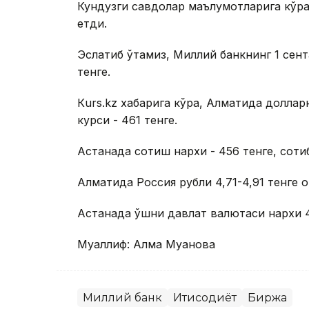
Кундузги савдолар маълумотларига кўра,
етди.
Эслатиб ўтамиз, Миллий банкнинг 1 сент
тенге.
Кurs.kz хабарига кўра, Алматида доллар
курси - 461 тенге.
Астанада сотиш нархи - 456 тенге, сотиб
Алматида Россия рубли 4,71-4,91 тенге о
Астанада қўшни давлат валютаси нархи 
Муаллиф: Алма Муқанова
Миллий банк
Иқтисодиёт
Биржа