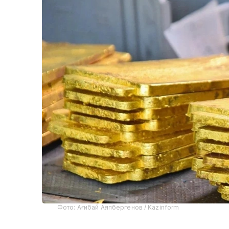
Фото: Ағибай Аяпбергенов / Kazinform