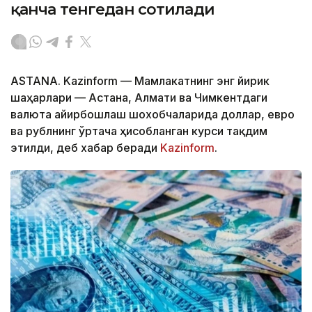
қанча тенгедан сотилади
ASTANA. Kazinform — Мамлакатнинг энг йирик
шаҳарлари — Астана, Алмати ва Чимкентдаги
валюта айирбошлаш шохобчаларида доллар, евро
ва рублнинг ўртача ҳисобланган курси тақдим
этилди, деб хабар беради
Kazinform
.