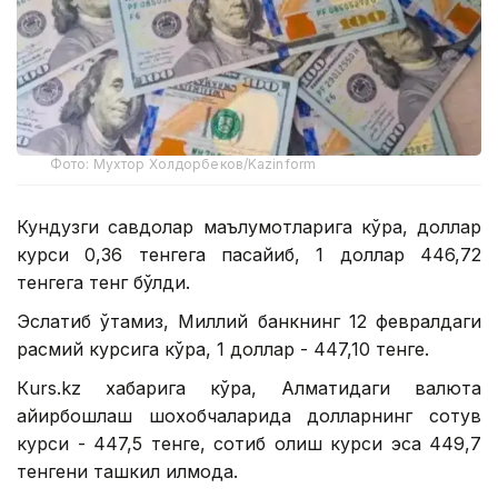
Фото: Мухтор Холдорбеков/Kazinform
Кундузги савдолар маълумотларига кўра, доллар
курси 0,36 тенгега пасайиб, 1 доллар 446,72
тенгега тенг бўлди.
Эслатиб ўтамиз, Миллий банкнинг 12 февралдаги
расмий курсига кўра, 1 доллар - 447,10 тенге.
Кurs.kz хабарига кўра, Алматидаги валюта
айирбошлаш шохобчаларида долларнинг сотув
курси - 447,5 тенге, сотиб олиш курси эса 449,7
тенгени ташкил қилмоқда.