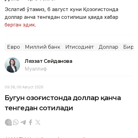
Эслатиб ўтамиз, 6 август куни Қозоғистонда
доллар қанча тенгедан сотилиши ҳақида хабар
берган эдик.
Евро
Миллий банк
Иқтисодиёт
Доллар
Бирж
Ляззат Сейданова
Муаллиф
09:38, 06 Август 2026
Бугун Қозоғистонда доллар қанча
тенгедан сотилади