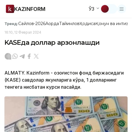
KAZINFORM
ЎЗ
Сайлов-2026
Ақорда
Тайинлов
Ҳодиса
Қонун ва интизо
Тренд:
16:10, 12 Феврал 2024
KASEда доллар арзонлашди
ALMATY. Кazinform - Қозоғистон фонд биржасидаги
(КАSЕ) савдолар якунларига кўра, 1 долларнинг
тенгега нисбатан курси пасайди.