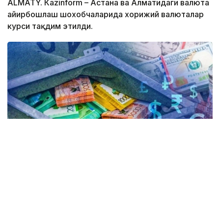
ALMATY. Кazinform – Астана ва Алматидаги валюта
айирбошлаш шохобчаларида хорижий валюталар
курси тақдим этилди.
Коллаж: Kazinform / Freepik
Kurs.kz маълумотларига кўра, ҳозирда
Астанадаги валюта айирбошлаш