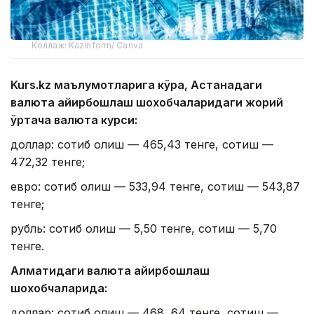
Коллаж: Kazinform/ Canva
Kurs.kz маълумотларига кўра, Астанадаги
валюта айирбошлаш шохобчаларидаги жорий
ўртача валюта курси:
доллар: сотиб олиш — 465,43 тенге, сотиш —
472,32 тенге;
евро: сотиб олиш — 533,94 тенге, сотиш — 543,87
тенге;
рубль: сотиб олиш — 5,50 тенге, сотиш — 5,70
тенге.
Алматидаги валюта айирбошлаш
шохобчаларида:
доллар: сотиб олиш — 468, 64 тенге, сотиш —