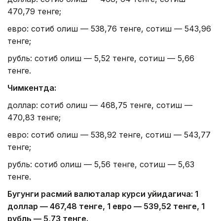
470,79 тенге;
евро: сотиб олиш — 538,76 тенге, сотиш — 543,96
тенге;
рубль: сотиб олиш — 5,52 тенге, сотиш — 5,66
тенге.
Чимкентда:
доллар: сотиб олиш — 468,75 тенге, сотиш —
470,83 тенге;
евро: сотиб олиш — 538,92 тенге, сотиш — 543,77
тенге;
рубль: сотиб олиш — 5,56 тенге, сотиш — 5,63
тенге.
Бугунги расмий валюталар курси қуйидагича: 1
доллар — 4
67,4
8 тенге, 1 евро — 5
39,52
тенге, 1
рубль — 5
,7
3 тенге.