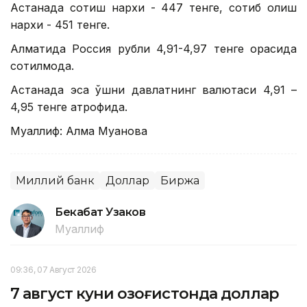
Астанада сотиш нархи - 447 тенге, сотиб олиш
нархи - 451 тенге.
Алматида Россия рубли 4,91-4,97 тенге орасида
сотилмоқда.
Астанада эса қўшни давлатнинг валютаси 4,91 –
4,95 тенге атрофида.
Муаллиф: Алма Муқанова
Миллий банк
Доллар
Биржа
Бекабат Узаков
Муаллиф
09:36, 07 Август 2026
7 август куни Қозоғистонда доллар