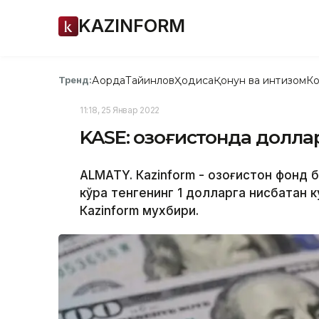
KAZINFORM
Ақорда
Тайинлов
Ҳодиса
Қонун ва интизом
Ко
Тренд:
11:18, 25 Январ 2022
KASE: Қозоғистонда долла
ALMATY. Кazinform - Қозоғистон фонд
кўра тенгенинг 1 долларга нисбатан 
Кazinform мухбири.