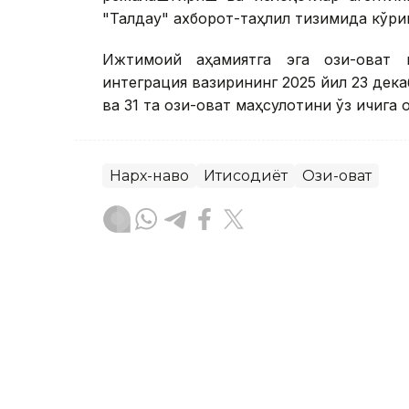
"Талдау" ахборот-таҳлил тизимида кўр
Ижтимоий аҳамиятга эга озиқ-овқат
интеграция вазирининг 2025 йил 23 дека
ва 31 та озиқ-овқат маҳсулотини ўз ичига 
Нарх-наво
Иқтисодиёт
Озиқ-овқат
Бекабат Узаков
Муаллиф
09:36, 07 Август 2026