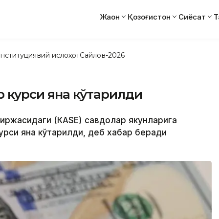
Жаҳон
Қозоғистон
Сиёсат
Т
нституциявий ислоҳот
Сайлов-2026
р курси яна кўтарилди
 биржасидаги (КАSЕ) савдолар якунларига
курси яна кўтарилди, деб хабар беради