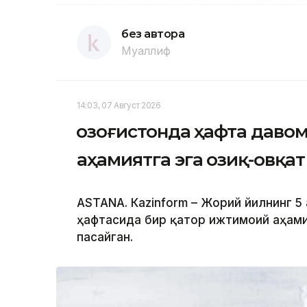
без автора
Муаллиф
14:03, 07 Август 2026
Қозоғистонда ҳафта даво
аҳамиятга эга озиқ-овқа
ASTANА. Кazinform – Жорий йилнинг 5 
ҳафтасида бир қатор ижтимоий аҳами
пасайган.