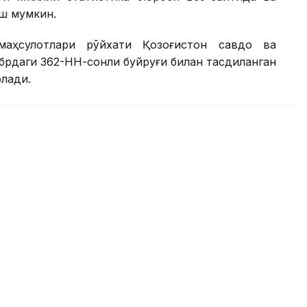
иш мумкин.
 маҳсулотлари рўйхати Қозоғистон савдо ва
брдаги 362-НН-сонли буйруғи билан тасдиқланган
олади.