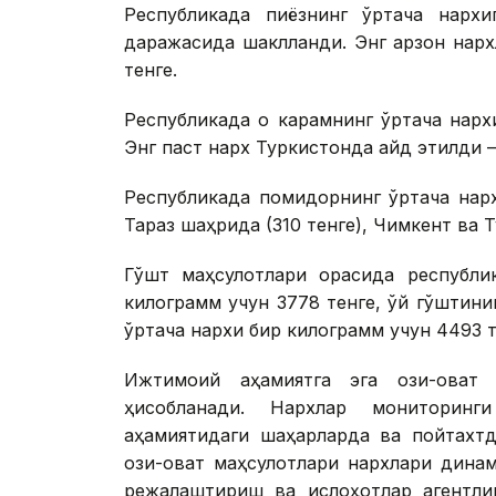
Республикада пиёзнинг ўртача нархи
даражасида шаклланди. Энг арзон нарх
тенге.
Республикада оқ карамнинг ўртача нарх
Энг паст нарх Туркистонда қайд этилди 
Республикада помидорнинг ўртача нарх
Тараз шаҳрида (310 тенге), Чимкент ва Т
Гўшт маҳсулотлари орасида республи
килограмм учун 3778 тенге, қўй гўштин
ўртача нархи бир килограмм учун 4493 
Ижтимоий аҳамиятга эга озиқ-овқат
ҳисобланади. Нархлар мониторинг
аҳамиятидаги шаҳарларда ва пойтахтд
озиқ-овқат маҳсулотлари нархлари дин
режалаштириш ва ислоҳотлар агентли