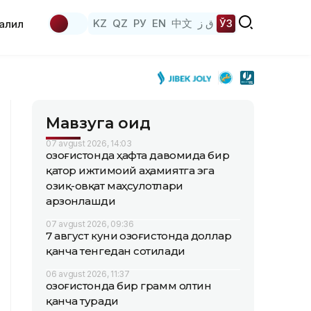
KZ
QZ
РУ
EN
中文
ق ز
ЎЗ
аҳлил
Мавзуга оид
07 avgust 2026, 14:03
Қозоғистонда ҳафта давомида бир
қатор ижтимоий аҳамиятга эга
озиқ-овқат маҳсулотлари
арзонлашди
07 avgust 2026, 09:36
7 август куни Қозоғистонда доллар
қанча тенгедан сотилади
06 avgust 2026, 11:37
Қозоғистонда бир грамм олтин
қанча туради