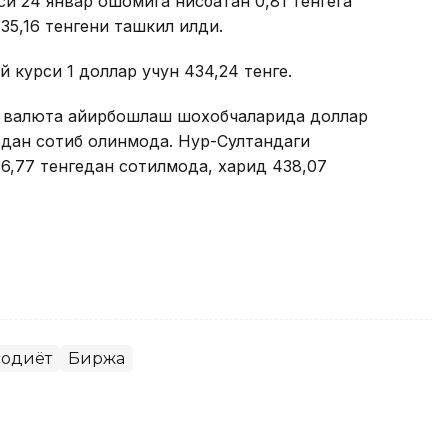
и 24 январ оқшомига нисбатан 0,81 тенгега
5,16 тенгени ташкил қилди.
 курси 1 доллар учун 434,24 тенге.
ги валюта айирбошлаш шохобчаларида доллар
едан сотиб олинмоқда. Нур-Султандаги
,77 тенгедан сотилмоқда, харид 438,07
содиёт
Биржа