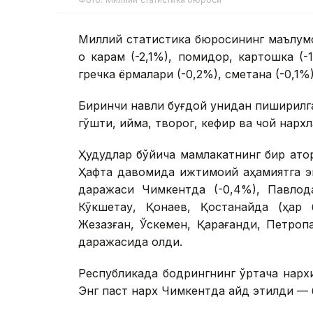
Миллий статистика бюросининг маълумо
оқ карам (-2,1%), помидор, картошка (-
гречка ёрмалари (-0,2%), сметана (-0,1%
Биринчи навли буғдой унидан пиширилган
гўшти, қийма, творог, кефир ва чой нарх
Ҳудудлар бўйича мамлакатнинг бир қат
Ҳафта давомида ижтимоий аҳамиятга эг
даражаси Чимкентда (-0,4%), Павлода
Кўкшетау, Қонаев, Қостанайда (ҳар б
Жезқазған, Ўскемен, Қарағанди, Петро
даражасида қолди.
Республикада бодрингнинг ўртача нарх
Энг паст нарх Чимкентда қайд этилди — 