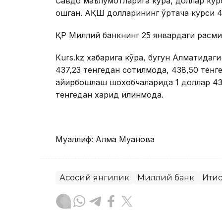
Савдо маълумотларига кўра, доллар курс
ошган. АҚШ долларининг ўртача курси 43
ҚР Миллий банкнинг 25 январдаги расмий
Кurs.kz хабарига кўра, бугун Алматида
437,23 тенгедан сотилмоқда, 438,50 тенг
айирбошлаш шохобчаларида 1 доллар 436
тенгедан харид қилинмоқда.
Муаллиф: Алма Муқанова
Асосий янгилик
Миллий банк
Иқти