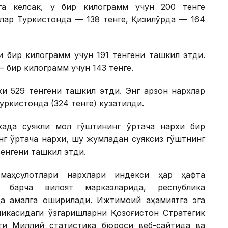
га келсак, у бир килограмм учун 200 тенге
лар Туркистонда — 138 тенге, Қизилўрда — 164
и бир килограмм учун 191 тенгени ташкил этди.
— бир килограмм учун 143 тенге.
и 529 тенгени ташкил этди. Энг арзон нархлар
уркистонда (324 тенге) кузатилди.
када суякли мол гўштининг ўртача нархи бир
инг ўртача нархи, шу жумладан суяксиз гўштнинг
тенгени ташкил этди.
 маҳсулотлари нархлари индекси ҳар ҳафта
и барча вилоят марказларида, республика
а амалга оширилади. Ижтимоий аҳамиятга эга
амикасидаги ўзгаришларни Қозоғистон Стратегик
ги Миллий статистика бюроси веб-сайтида ва