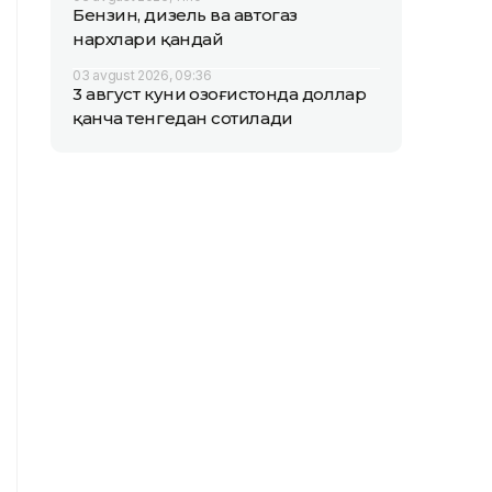
Бензин, дизель ва автогаз
нархлари қандай
03 avgust 2026, 09:36
3 август куни Қозоғистонда доллар
қанча тенгедан сотилади