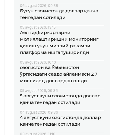
06 avgust 2026, 09:38
Бугун Қозоғистонда доллар қанча
тенгедан сотилади
05 avgust 2026, 13:15
Аёл тадбиркорларни
молиялаштиришни мониторинг
қилиш учун миллий рақамли
платформа ишга туширилди
05 avgust 2026, 10:10
Қозоғистон ва Ўзбекистон
ўртасидаги савдо айланмаси 2,7
миллиард доллардан ошди
05 avgust 2026, 09:36
5 август куни Қозоғистонда доллар
қанча тенгедан сотилади
04 avgust 2026, 09:36
4 август куни Қозоғистонда доллар
қанча тенгедан сотилади
03 avgust 2026, 11:10