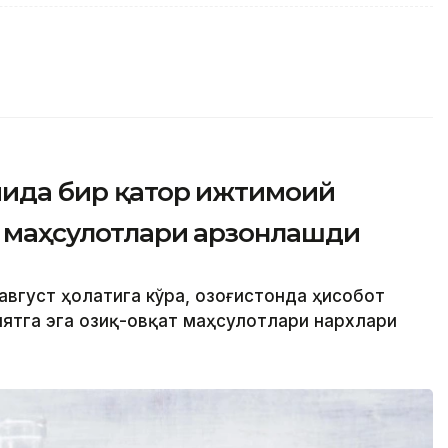
мида бир қатор ижтимоий
т маҳсулотлари арзонлашди
август ҳолатига кўра, Қозоғистонда ҳисобот
ятга эга озиқ-овқат маҳсулотлари нархлари