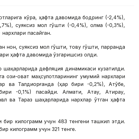
тларига кўра, ҳафта давомида бодринг (-2,4%),
1,7%), суяксиз мол гўшти (-0,4%), олма (-0,3%),
) нархлари пасайган.
 нон, суяксиз мол гўшти, товуқ гўшти, парранда
лари ҳафта давомида ўзгаришсиз қолди.
ор шаҳарларида дефляция динамикаси кузатилди.
а озиқ-овқат маҳсулотларининг умумий нархлари
р ва Талдиқорғанда (ҳар бири -0,2%), Ақтўбе,
ири -0,1%) пасайди. Алмати, Ақтау, Атирау,
павл ва Тараз шаҳарларида нархлар ўтган ҳафта
и бир килограмм учун 483 тенгени ташкил этди.
бир килограмм учун 321 тенге.