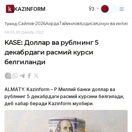
KAZINFORM
ЎЗ
Сайлов-2026
Ақорда
Тайинлов
Ҳодиса
Қонун ва интизо
Тренд:
09:33, 05 Декабр 2022
KASE: Доллар ва рублнинг 5
декабрдаги расмий курси
белгиланди
ALMATY. Kazinform – ҚР Миллий банки доллар ва
рублнинг 5 декабрдаги расмий курсини белгилади,
деб хабар беради Kazinform мухбири.