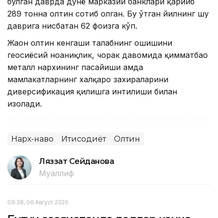
бўлган даврда дунё марказий банклари қарийб
289 тонна олтин сотиб олган. Бу ўтган йилнинг шу
даврига нисбатан 62 фоизга кўп.
Жаҳон олтин кенгаши талабнинг ошишини
геосиёсий ноаниқлик, чорак давомида қимматбаҳо
металл нархининг пасайиши ҳамда
мамлакатларнинг халқаро захираларини
диверсификация қилишга интилиши билан
изоҳлади.
Нарх-наво
Иқтисодиёт
Олтин
Ляззат Сейданова
Муаллиф
09:38, 06 Август 2026