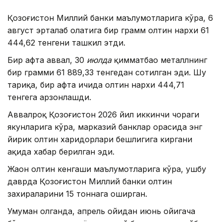
Қозоғистон Миллий банки маълумотларига кўра, 6
август эрталаб ҳолатига бир грамм олтин нархи 61
444,62 тенгени ташкил этди.
Бир ҳафта аввал, 30
июлда
қимматбаҳо металлнинг
бир грамми 61 889,33 тенгедан сотилган эди. Шу
тариқа, бир ҳафта ичида олтин нархи 444,71
тенгега арзонлашди.
Аввалроқ Қозоғистон 2026 йил иккинчи чораги
якунларига кўра, марказий банклар орасида энг
йирик олтин харидорлари бешлигига киргани
ҳақида хабар берилган эди.
Жаҳон олтин кенгаши маълумотларига кўра, ушбу
даврда Қозоғистон Миллий банки олтин
захираларини 15 тоннага оширган.
Умуман олганда, апрель ойидан июнь ойигача