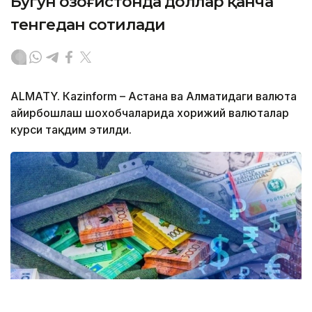
Бугун Қозоғистонда доллар қанча
тенгедан сотилади
ALMATY. Кazinform – Астана ва Алматидаги валюта
айирбошлаш шохобчаларида хорижий валюталар
курси тақдим этилди.