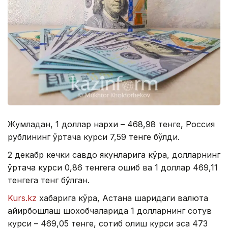
Жумладан, 1 доллар нархи – 468,98 тенге, Россия
рублининг ўртача курси 7,59 тенге бўлди.
2 декабр кечки савдо якунларига кўра, долларнинг
ўртача курси 0,86 тенгега ошиб ва 1 доллар 469,11
тенгега тенг бўлган.
Kurs.kz
хабарига кўра, Астана шаҳридаги валюта
айирбошлаш шохобчаларида 1 долларнинг сотув
курси – 469,05 тенге, сотиб олиш курси эса 473