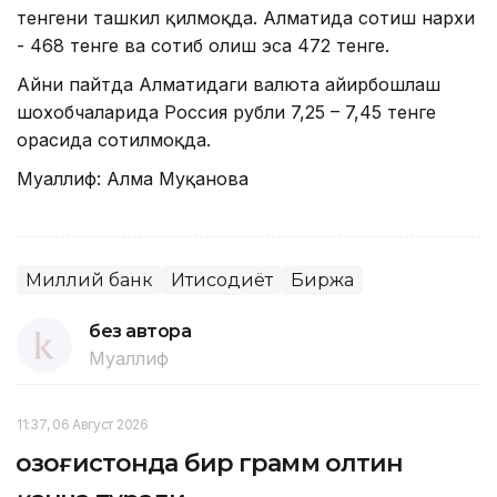
тенгени ташкил қилмоқда. Алматида сотиш нархи
- 468 тенге ва сотиб олиш эса 472 тенге.
Айни пайтда Алматидаги валюта айирбошлаш
шохобчаларида Россия рубли 7,25 – 7,45 тенге
орасида сотилмоқда.
Муаллиф: Алма Муқанова
Миллий банк
Иқтисодиёт
Биржа
без автора
Муаллиф
11:37, 06 Август 2026
Қозоғистонда бир грамм олтин