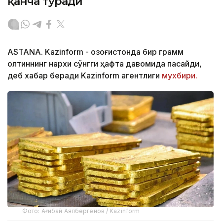
қанча туради
ASTANA. Kazinform - Қозоғистонда бир грамм
олтиннинг нархи сўнгги ҳафта давомида пасайди,
деб хабар беради Kazinform агентлиги
мухбири.
Фото: Ағибай Аяпбергенов / Kazinform