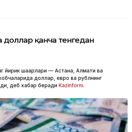
да доллар қанча тенгедан
г йирик шаҳарлари — Астана, Алмати ва
обчаларида доллар, евро ва рублнинг
лди, деб хабар беради
Kazinform
.