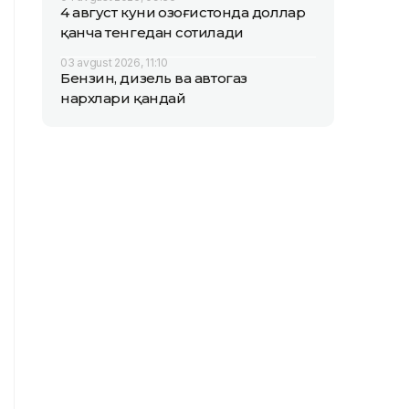
4 август куни Қозоғистонда доллар
қанча тенгедан сотилади
03 avgust 2026, 11:10
Бензин, дизель ва автогаз
нархлари қандай