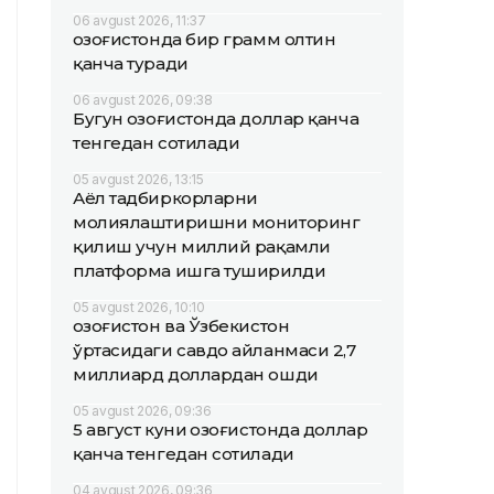
06 avgust 2026, 11:37
Қозоғистонда бир грамм олтин
қанча туради
06 avgust 2026, 09:38
Бугун Қозоғистонда доллар қанча
тенгедан сотилади
05 avgust 2026, 13:15
Аёл тадбиркорларни
молиялаштиришни мониторинг
қилиш учун миллий рақамли
платформа ишга туширилди
05 avgust 2026, 10:10
Қозоғистон ва Ўзбекистон
ўртасидаги савдо айланмаси 2,7
миллиард доллардан ошди
05 avgust 2026, 09:36
5 август куни Қозоғистонда доллар
қанча тенгедан сотилади
04 avgust 2026, 09:36