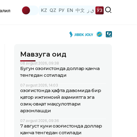
KZ
QZ
РУ
EN
中文
ق ز
ЎЗ
аҳлил
Мавзуга оид
08 avgust 2026, 09:38
Бугун Қозоғистонда доллар қанча
тенгедан сотилади
07 avgust 2026, 14:03
Қозоғистонда ҳафта давомида бир
қатор ижтимоий аҳамиятга эга
озиқ-овқат маҳсулотлари
арзонлашди
07 avgust 2026, 09:36
7 август куни Қозоғистонда доллар
қанча тенгедан сотилади