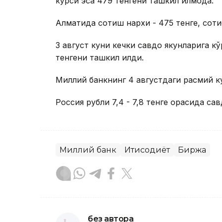
курси эса 479 тенгени ташкил қилмоқда.
Алматида сотиш нархи - 475 тенге, соти
3 август куни кечки савдо якунларига кў
тенгени ташкил қилди.
Миллий банкнинг 4 августдаги расмий кур
Россия рубли 7,4 - 7,8 тенге орасида сав
Миллий банк
Иқтисодиёт
Биржа
без автора