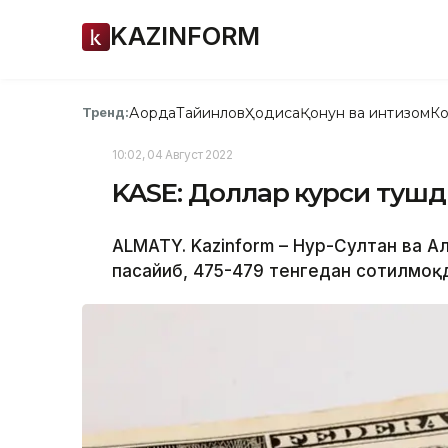
KAZINFORM
Ақорда
Тайинлов
Ҳодиса
Қонун ва интизом
Ко
Тренд:
10:02, 04 Август 2022
KASE: Доллар курси туш
ALMATY. Kazinform – Нур-Султан ва А
пасайиб, 475-479 тенгедан сотилмоқд