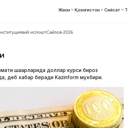
Жаҳон
Қозоғистон
Сиёсат
Т
нституциявий ислоҳот
Сайлов-2026
ди
лмати шаҳарларида доллар курси бироз
а, деб хабар беради Kazinform мухбири.