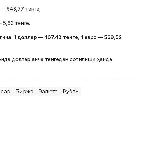
— 543,77 тенге;
 5,63 тенге.
гича: 1 доллар — 4
67,4
8 тенге, 1 евро — 5
39,52
онда доллар қанча тенгедан сотилиши ҳақида
ллар
Биржа
Валюта
Рубль