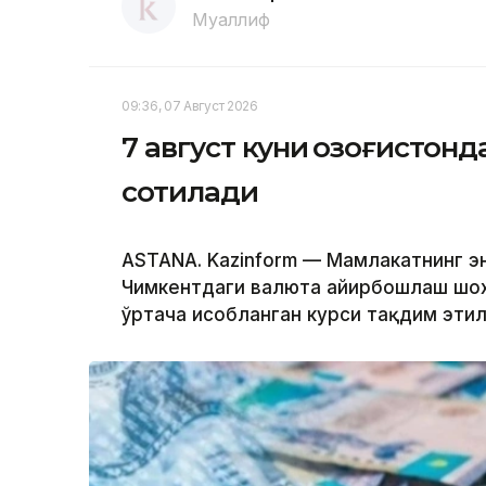
Муаллиф
09:36, 07 Август 2026
7 август куни Қозоғистон
сотилади
ASTANA. Kazinform — Мамлакатнинг эн
Чимкентдаги валюта айирбошлаш шох
ўртача ҳисобланган курси тақдим эти