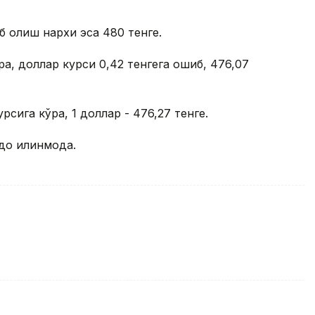
б олиш нархи эса 480 тенге.
ра, доллар курси 0,42 тенгега ошиб, 476,07
сига кўра, 1 доллар - 476,27 тенге.
до қилинмоқда.