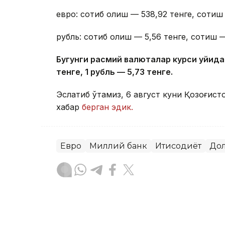
евро: сотиб олиш — 538,92 тенге, сотиш 
рубль: сотиб олиш — 5,56 тенге, сотиш —
Бугунги расмий валюталар курси қуйида
тенге, 1 рубль — 5
,7
3 тенге.
Эслатиб ўтамиз, 6 август куни Қозоғист
хабар
берган эдик.
Евро
Миллий банк
Иқтисодиёт
До
Ляззат Сейданова