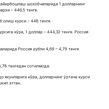
а айирбошлаш шохобчаларида 1 долларнинг
архи – 446,5 тенге.
б олиш курси – 448 тенге.
рсига кўра, 1 доллар – 444,32 тенге. Россия
арида Россия рубли 4,69 – 4,79 тенге
,78 тенгедан сотилмоқда.
до якунларига кўра, долларнинг ўртача курси
шкил этган.