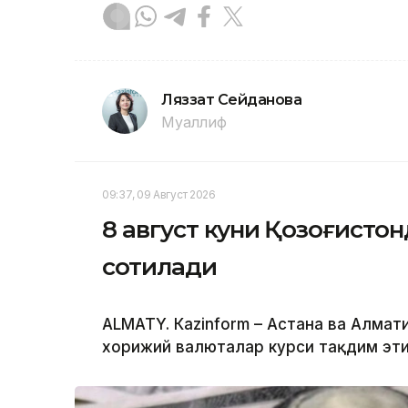
Ляззат Сейданова
Муаллиф
09:37, 09 Август 2026
8 август куни Қозоғистон
сотилади
ALMATY. Кazinform – Астана ва Алм
хорижий валюталар курси тақдим эти