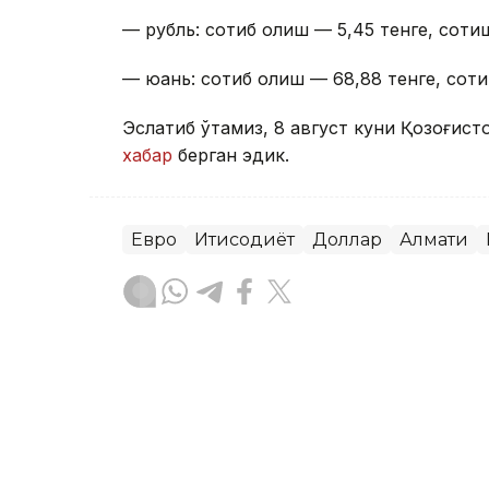
— рубль: сотиб олиш — 5,45 тенге, сотиш
— юань: сотиб олиш — 68,88 тенге, соти
Эслатиб ўтамиз, 8 август куни Қозоғист
хабар
берган эдик.
Евро
Иқтисодиёт
Доллар
Алмати
Бекабат Узаков
Муаллиф