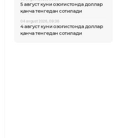
5 август куни Қозоғистонда доллар
қанча тенгедан сотилади
04 avgust 2026, 09:36
4 август куни Қозоғистонда доллар
қанча тенгедан сотилади