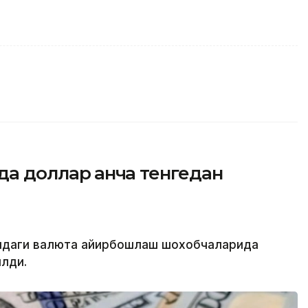
да доллар қанча тенгедан
атидаги валюта айирбошлаш шохобчаларида
лди.