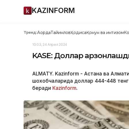
KAZINFORM
Ақорда
Тайинлов
Ҳодиса
Қонун ва интизом
Ко
Тренд:
10:03, 24 Апрел 2024
KASE: Доллар арзонлашди
ALMATY. Kazinform - Астана ва Алма
шохобчаларида доллар 444-448 тенг
беради
Каzinform
.