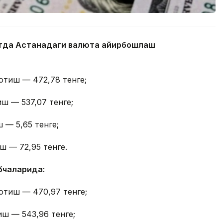
айтда Астанадаги валюта айирбошлаш
отиш — 472,78 тенге;
иш — 537,07 тенге;
 — 5,65 тенге;
ш — 72,95 тенге.
бчаларида:
отиш — 470,97 тенге;
иш — 543,96 тенге;