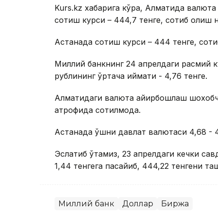
Kurs.kz хабарига кўра, Алматида валют
сотиш курси – 444,7 тенге, сотиб олиш н
Астанада сотиш курси – 444 тенге, соти
Миллий банкнинг 24 апрелдаги расмий ку
рублининг ўртача қиймати - 4,76 тенге.
Алматидаги валюта айирбошлаш шохобчал
атрофида сотилмоқда.
Астанада қўшни давлат валютаси 4,68 - 4
Эслатиб ўтамиз, 23 апрелдаги кечки сав
1,44 тенгега пасайиб, 444,22 тенгени та
Миллий банк
Доллар
Биржа