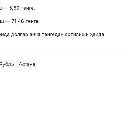
 — 5,60 тенге.
ш — 71,48 тенге.
онда доллар қанча тенгедан сотилиши ҳақида
Рубль
Астана