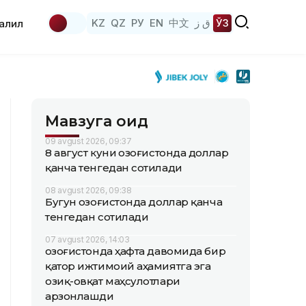
KZ
QZ
РУ
EN
中文
ق ز
ЎЗ
аҳлил
Мавзуга оид
09 avgust 2026, 09:37
8 август куни Қозоғистонда доллар
қанча тенгедан сотилади
08 avgust 2026, 09:38
Бугун Қозоғистонда доллар қанча
тенгедан сотилади
07 avgust 2026, 14:03
Қозоғистонда ҳафта давомида бир
қатор ижтимоий аҳамиятга эга
озиқ-овқат маҳсулотлари
арзонлашди