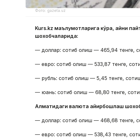
Фото: gazeta.uz
Kurs.kz маълумотларига кўра, айни п
шохобчаларида:
— доллар: сотиб олиш — 465,94 тенге, с
— евро: сотиб олиш — 533,87 тенге, сот
— рубль: сотиб олиш — 5,45 тенге, сотиш
— юань: сотиб олиш — 68,80 тенге, соти
Алматидаги валюта айирбошлаш шохо
— доллар: сотиб олиш — 468,68 тенге, с
— евро: сотиб олиш — 538,43 тенге, сот