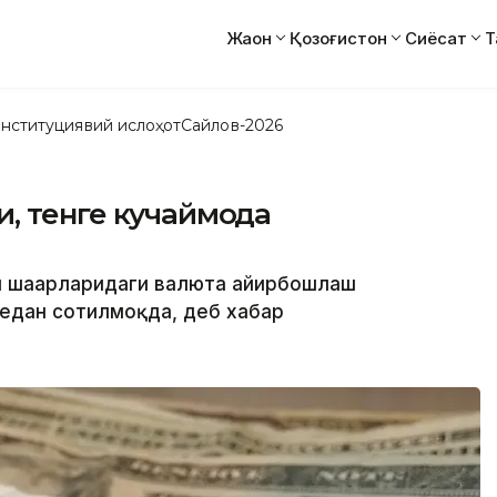
Жаҳон
Қозоғистон
Сиёсат
Т
нституциявий ислоҳот
Сайлов-2026
, тенге кучаймоқда
ти шаҳарларидаги валюта айирбошлаш
едан сотилмоқда, деб хабар