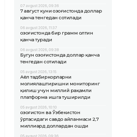
07 avgust 2026, 09:36
7 август куни Қозоғистонда доллар
қанча тенгедан сотилади
06 avgust 2026, 11:37
Қозоғистонда бир грамм олтин
қанча туради
06 avgust 2026, 09:38
Бугун Қозоғистонда доллар қанча
тенгедан сотилади
05 avgust 2026, 13:15
Аёл тадбиркорларни
молиялаштиришни мониторинг
қилиш учун миллий рақамли
платформа ишга туширилди
05 avgust 2026, 10:10
Қозоғистон ва Ўзбекистон
ўртасидаги савдо айланмаси 2,7
миллиард доллардан ошди
05 avgust 2026, 09:36