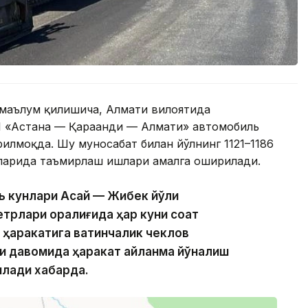
маълум қилишича, Алмати вилоятида
01 «Астана — Қарағанди — Алмати» автомобиль
илмоқда. Шу муносабат билан йўлнинг 1121–1186
қларида таъмирлаш ишлари амалга оширилади.
ь кунлари Ақсай — Жибек йўли
етрлари оралиғида ҳар куни соат
 ҳаракатига вақтинчалик чеклов
и давомида ҳаракат айланма йўналиш
илади хабарда.