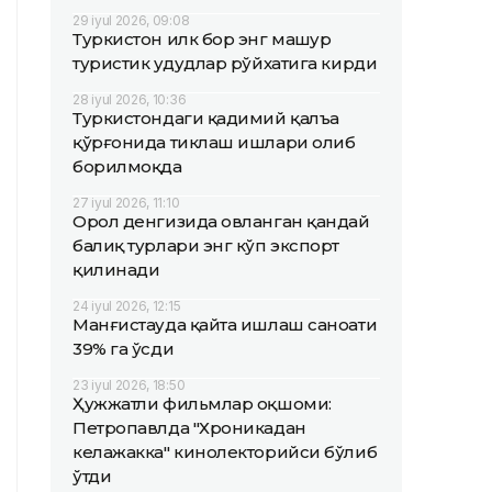
29 iyul 2026, 09:08
Туркистон илк бор энг машҳур
туристик ҳудудлар рўйхатига кирди
28 iyul 2026, 10:36
Туркистондаги қадимий қалъа
қўрғонида тиклаш ишлари олиб
борилмоқда
27 iyul 2026, 11:10
Орол денгизида овланган қандай
балиқ турлари энг кўп экспорт
қилинади
24 iyul 2026, 12:15
Манғистауда қайта ишлаш саноати
39% га ўсди
23 iyul 2026, 18:50
Ҳужжатли фильмлар оқшоми:
Петропавлда "Хроникадан
келажакка" кинолекторийси бўлиб
ўтди