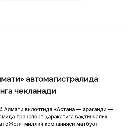
Алмати» автомагистралида
унга чекланади
б Алмати вилоятида «Астана — Қарағанди —
смида транспорт ҳаракатига вақтинчалик
зАвтоЖол» миллий компанияси матбуот