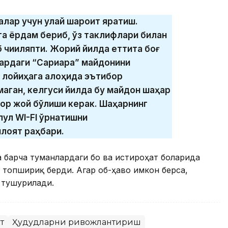
лар учун қулай шароит яратиш.
а ёрдам бериб, ўз таклифлари билан
 чиқиляпти. Жорий йилда еттита боғ
қдаги “Сариарқа” майдонини
 лойиҳага алоҳида эътибор
тмаган, келгуси йилда бу майдон шаҳар
овор жой бўлиши керак. Шаҳарнинг
пул WI-FI ўрнатишни
лоят раҳбари.
 барча туманлардаги боғ ва истироҳат боғларида
топшириқ берди. Агар об-ҳаво имкон берса,
 тушурилади.
т
Ҳудудларни ривожлантириш