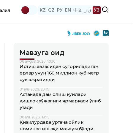
KZ
QZ
РУ
EN
中文
ق ز
ЎЗ
аҳлил
Мавзуга оид
06 avgust 2026, 10:10
Иртиш ҳавзасидан суғориладиган
ерлар учун 160 миллион куб метр
сув ажратилди
31 iyul 2026, 20:15
Астанада дам олиш кунлари
қишлоқ хўжалиги ярмаркаси ўлиб
ўтади
30 iyul 2026, 18:15
Қизилўрдада ўртача ойлик
номинал иш ҳақи маълум бўлди