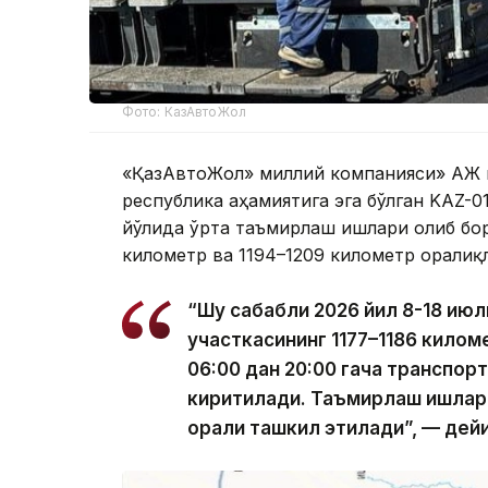
Фото: КазАвтоЖол
«ҚазАвтоЖол» миллий компанияси» АЖ 
республика аҳамиятига эга бўлган KAZ-
йўлида ўрта таъмирлаш ишлари олиб бор
километр ва 1194–1209 километр орали
“Шу сабабли 2026 йил 8-18 июл
участкасининг 1177–1186 килом
06:00 дан 20:00 гача транспорт
киритилади. Таъмирлаш ишлар
орқали ташкил этилади”, — дей