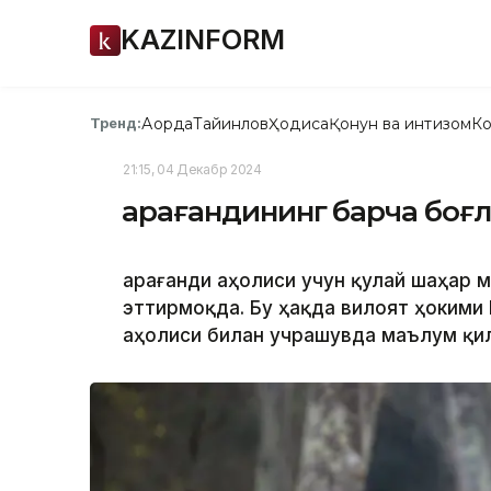
KAZINFORM
Ақорда
Тайинлов
Ҳодиса
Қонун ва интизом
Ко
Тренд:
21:15, 04 Декабр 2024
Қарағандининг барча боғл
Қарағанди аҳолиси учун қулай шаҳар
эттирмоқда. Бу ҳақда вилоят ҳокими
аҳолиси билан учрашувда маълум қил