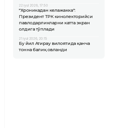
22 iyul 2026, 17:50
"Хроникадан келажакка":
Президент ТРК кинолекторийси
павлодарликларни катта экран
олдига тўплади
21 iyul 2026, 20:15
Бу йил Атирау вилоятида қанча
тонна балиқ овланди