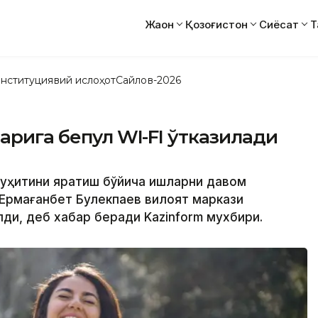
Жаҳон
Қозоғистон
Сиёсат
Т
нституциявий ислоҳот
Сайлов-2026
арига бепул WI-FI ўтказилади
 муҳитини яратиш бўйича ишларни давом
 Ермағанбет Булекпаев вилоят маркази
ди, деб хабар беради Kazinform мухбири.