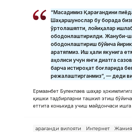
“Мақсадимиз Қарағандини пиёда
Шаҳаршунослар бу борада бизг
ўртоқлашяпти, лойиҳалар ишлаб
ободонлаштирилди. Жануби-шар
ободонлаштириш бўйича йирик
қаратяпмиз. Иш ҳали якунига е
аҳолиси учун янги диққатга саз
барча истироҳат боғларида бе
режалаштирганмиз”, — деди ви
Ермағанбет Булекпаев шаҳар ҳокимлигига
қишки тадбирларни ташкил этиш бўйича 
еттита конькида учиш майдончаси ишга
Қарағанди вилояти
Интернет
Жамия