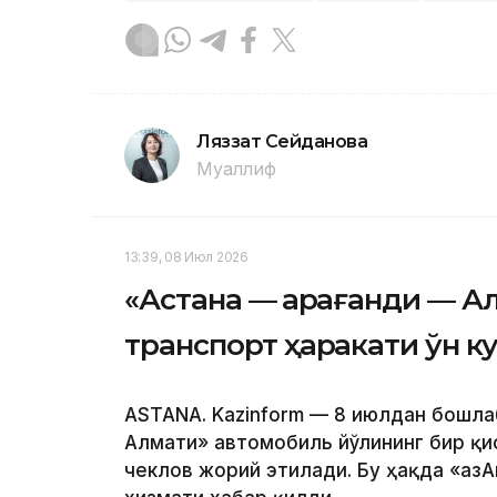
Ляззат Сейданова
Муаллиф
13:39, 08 Июл 2026
«Астана — Қарағанди — 
транспорт ҳаракати ўн к
ASTANA. Kazinform — 8 июлдан бошла
Алмати» автомобиль йўлининг бир қи
чеклов жорий этилади. Бу ҳақда «Қа