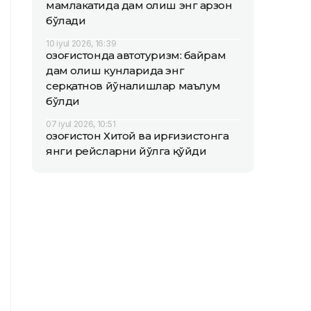
мамлакатида дам олиш энг арзон
бўлади
10 iyul 2026, 16:39
Қозоғистонда автотуризм: байрам
дам олиш кунларида энг
серқатнов йўналишлар маълум
бўлди
07 iyul 2026, 10:51
Қозоғистон Хитой ва Қирғизистонга
янги рейсларни йўлга қўйди