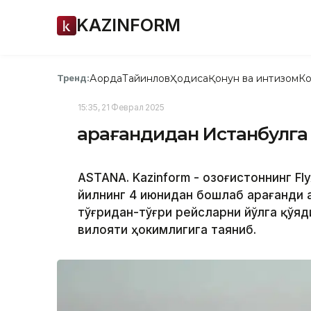
KAZINFORM
Ақорда
Тайинлов
Ҳодиса
Қонун ва интизом
Ко
Тренд:
15:35, 21 Феврал 2025
Қарағандидан Истанбулга
ASTANA. Kazinform - Қозоғистоннинг F
йилнинг 4 июнидан бошлаб Қарағанди
тўғридан-тўғри рейсларни йўлга қўяди
вилояти ҳокимлигига таяниб.