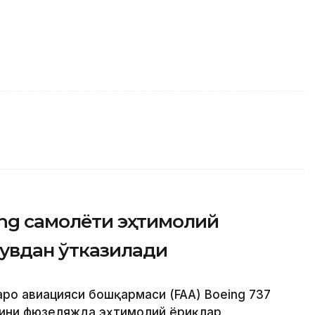
ing самолёти эҳтимолий
увдан ўтказилади
аро авиацияси бошқармаси (FAA) Boeing 737
ини фюзеляжда эҳтимолий ёриқлар