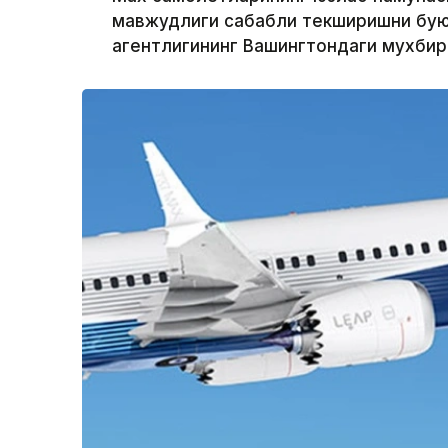
мавжудлиги сабабли текширишни буюр
агентлигининг Вашингтондаги мухби