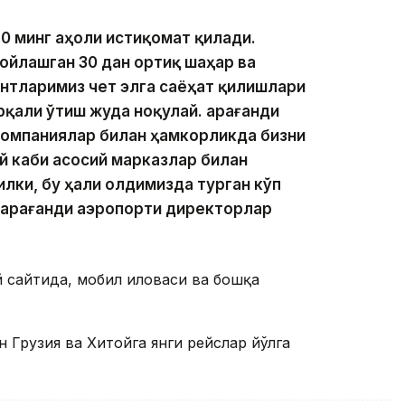
0 минг аҳоли истиқомат қилади.
ойлашган 30 дан ортиқ шаҳар ва
нтларимиз чет элга саёҳат қилишлари
қали ўтиш жуда ноқулай. Қарағанди
компаниялар билан ҳамкорликда бизни
й каби асосий марказлар билан
лки, бу ҳали олдимизда турган кўп
 Қарағанди аэропорти директорлар
 сайтида, мобил иловаси ва бошқа
 Грузия ва Хитойга янги рейслар йўлга