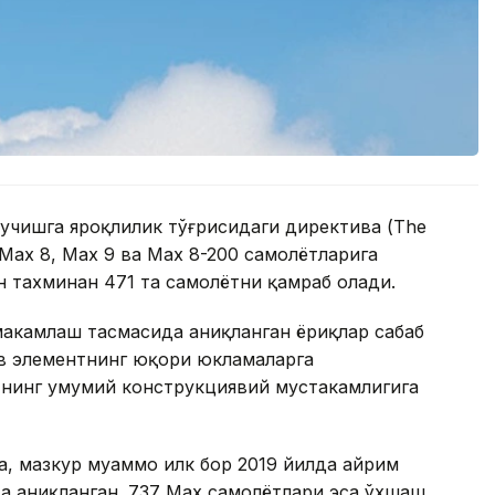
 учишга яроқлилик тўғрисидаги директива (The
7 Max 8, Max 9 ва Max 8-200 самолётларига
н тахминан 471 та самолётни қамраб олади.
аҳкамлаш тасмасида аниқланган ёриқлар сабаб
ив элементнинг юқори юкламаларга
нинг умумий конструкциявий мустаҳкамлигига
, мазкур муаммо илк бор 2019 йилда айрим
да аниқланган. 737 Max самолётлари эса ўхшаш