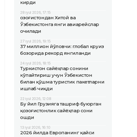
кирди
28 iyul 2026, 17:15
Қозоғистондан Хитой ва
Ўзбекистонга янги авиарейслар
очилади
27 iyul 2026, 19:15
37 миллион йўловчи: глобал круиз
бозорида рекорд янгиланди
24 iyul 2026, 18:15
Туркистон сайёҳлар сонини
кўпайтириш учун Ўзбекистон
билан қўшма туристик пакетларни
ишлаб чиқди
22 iyul 2026, 12:08
Бу йил Грузияга ташриф буюрган
қозоғистонлик сайёҳлар сони
ошди
13 iyul 2026, 16:10
2026 йилда Европанинг қайси