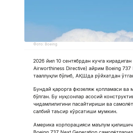
Фото: Boeing
2026 йил 10 сентябрдан кучга кирадиган
Airworthiness Directive) айрим Boeing 73
тааллуқли бўлиб, АҚШда рўйхатдан ўтга
Бундай қарорга фюзеляж қопламаси ва м
бўлган. Бу нуқсонлар асосий конструкт
чидамлилигини пасайтириши ва самолёт
салбий таъсир кўрсатиши мумкин.
Америка корпорацияси маълум қилишича
Boeing 737 Next Generation самолётлари