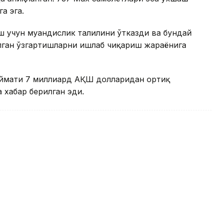
а эга.
 учун муҳандислик таҳлилини ўтказди ва бундай
лган ўзгартишларни ишлаб чиқариш жараёнига
иймати 7 миллиард АҚШ долларидан ортиқ
 хабар берилган эди.