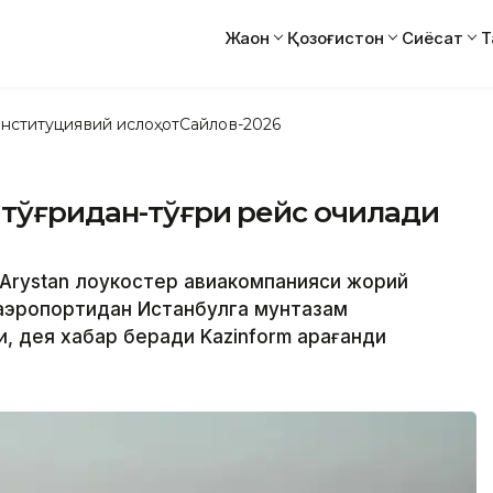
Жаҳон
Қозоғистон
Сиёсат
Т
нституциявий ислоҳот
Сайлов-2026
 тўғридан-тўғри рейс очилади
lyArystan лоукостер авиакомпанияси жорий
 аэропортидан Истанбулга мунтазам
, дея хабар беради Kazinform Қарағанди