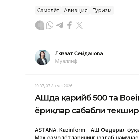
Самолёт
Авиация
Туризм
Ляззат Сейданова
Муаллиф
19:37, 07 Август 2026
АҚШда қарийб 500 та Boe
ёриқлар сабабли текшир
ASTANA. Kazinform - АҚШ Федерал фуқ
Max самолётларининг юзлаб намунас