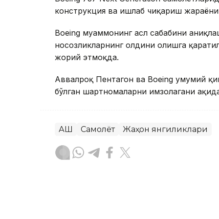
конструкция ва ишлаб чиқариш жараёниг
Boeing муаммонинг асл сабабини аниқлаш
носозликларнинг олдини олишга қарати
жорий этмоқда.
Аввалроқ Пентагон ва Boeing умумий қ
бўлган шартномаларни имзолагани ҳақида
АҚШ
Самолёт
Жаҳон янгиликлари
Ляззат Сейданова
Муаллиф