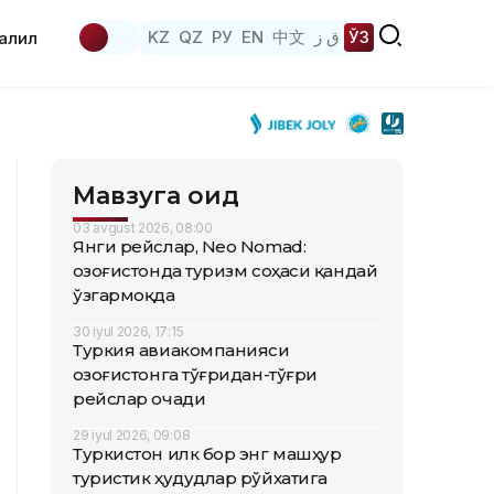
KZ
QZ
РУ
EN
中文
ق ز
ЎЗ
аҳлил
Мавзуга оид
03 avgust 2026, 08:00
Янги рейслар, Neo Nomad:
Қозоғистонда туризм соҳаси қандай
ўзгармоқда
30 iyul 2026, 17:15
Туркия авиакомпанияси
Қозоғистонга тўғридан-тўғри
рейслар очади
29 iyul 2026, 09:08
Туркистон илк бор энг машҳур
туристик ҳудудлар рўйхатига