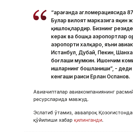
“Қарағанда агломерациясида 87
Булар вилоят марказига яқин ж
қишлоқлардир. Бизнинг резиде
керак ва бошқа аэропортлар ор
аэропорти халқаро, яъни авиа
Истанбул, Дубай, Пекин, Шанха
боғлаши мумкин. Ишончим коми
ишларнинг бошланиши”, - деди
кенгаши раиси Ерлан Оспанов.
Авиачипталар авиакомпаниянинг расмий
ресурсларида мавжуд.
Эслатиб ўтамиз, аввалроқ Қозоғистондан
қўйилиши хабар
қилинганди
.