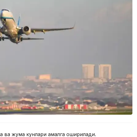
ба ва жума кунлари амалга оширилади.