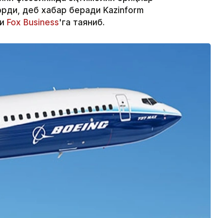
ди, деб хабар беради Kazinform
ри
Fox Business
'га таяниб.