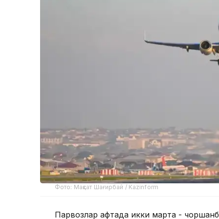
Фото: Мақсат Шағирбай / Kazinform
Парвозлар ҳафтада икки марта - чоршан