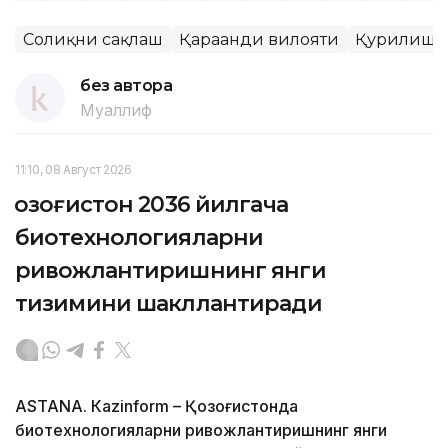
Соғлиқни сақлаш
Қарағанди вилояти
Қурилиш
без автора
Муаллиф
11:10, 08 Август 2026
Қозоғистон 2036 йилгача
биотехнологияларни
ривожлантиришнинг янги
тизимини шакллантиради
ASTANА. Кazinform – Қозоғистонда
биотехнологияларни ривожлантиришнинг янги