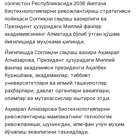
Қозоғистон Республикасида 2036 йилгача
биотехнологияларни ривожлантириш стратегияси
лойиҳаси Соғлиқни сақлаш вазирлиги ва
Президент ҳузуридаги Миллий фанлар
академиясининг Алматида бўлиб ўтган қўшма
йиғилишида муҳокама қилинди.
Йиғилишда Соғлиқни сақлаш вазири Ақмарал
Алназарова, Президент ҳузуридаги Миллий
фанлар академияси президенти Ақилбек
Куришбаев, академиклар, тиббиёт
университетлари ва илмий ташкилотлар
раҳбарлари, давлат органлари вакиллари,
олимлар ва мутахассислар иштирок этди.
Ақмарал Алназарова биотехнологияларни
ривожлантириш мамлакатнинг технологик
ривожланиши, шунингдек, илм-фан учун муҳим
йўналиш эканлигини таъкидлади.