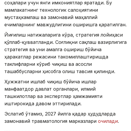
соҳалари учун янги имкониятлар яратади. Бу
мамлакатнинг технологик салоҳиятини
мустаҳкамлаш ва замонавий маҳаллий
ечимларнинг мавжудлигини оширишга қаратилган.
Йиғилиш натижаларига кўра, стратегия лойиҳаси
қўллаб-қувватланди. Соғлиқни сақлаш вазирлигига
стратегия ва уни амалга ошириш бўйича
ҳаракатлар режасини такомиллаштиришда
таклифларни кўриб чиқиш ва асосли
ташаббусларни ҳисобга олиш тавсия қилинди.
Ҳужжатни ишлаб чиқиш бўйича ишлар
манфаатдор давлат органлари, илмий
ташкилотлар ва экспертлар ҳамжамияти
иштирокида давом эттирилади.
Эслатиб ўтамиз, 2027 йилга қадар ҳудудларда
замонавий травматология марказлари
очилади
.