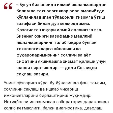
– Бугун биз алоҳида илмий ишланмалардан
билим ва технологиялар реал амалиётда
қўлланиладиган тўлақонли тизимга ўтиш
вазифаси билан дуч келмоқдамиз.
Қозоғистон юқори илмий салоҳиятга эга.
Бизнинг ҳозирги вазифамиз маҳаллий
ишланмаларнинг талаб юқори бўлган
технологияларга айланиши ва
фуқароларимизнинг соғлиғи ва ҳаёт
сифатини яхшилашга хизмат қилиши учун
шароит яратишдир, — деди Соғлиқни
сақлаш вазири.
Унинг сўзларига кўра, бу йўналишда фан, таълим,
соғлиқни сақлаш ва ишлаб чиқариш
имкониятларини бирлаштириш муҳимдир.
Истиқболли ишланмалар лаборатория даражасида
қолиб кетмаслиги, балки диагностика, даволаш,