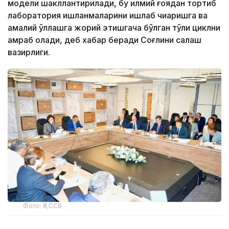
модели шакллантирилади, бу илмий ғоядан тортиб
лаборатория ишланмаларини ишлаб чиқаришга ва
амалий қўллашга жорий этишгача бўлган тўлиқ циклни
қамраб олади, деб хабар беради Соғлиқни сақлаш
вазирлиги.
Фото: ҚР ССВ