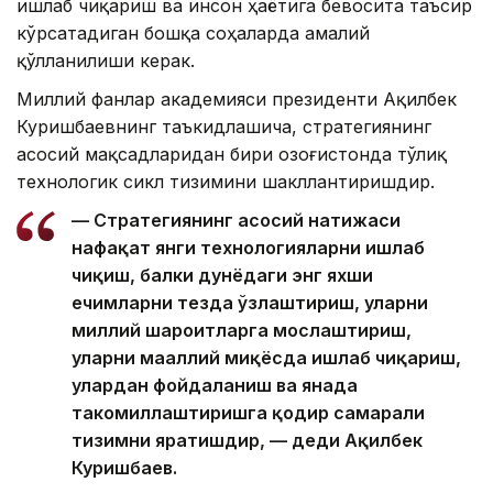
ишлаб чиқариш ва инсон ҳаётига бевосита таъсир
кўрсатадиган бошқа соҳаларда амалий
қўлланилиши керак.
Миллий фанлар академияси президенти Ақилбек
Куришбаевнинг таъкидлашича, стратегиянинг
асосий мақсадларидан бири Қозоғистонда тўлиқ
технологик сикл тизимини шакллантиришдир.
— Стратегиянинг асосий натижаси
нафақат янги технологияларни ишлаб
чиқиш, балки дунёдаги энг яхши
ечимларни тезда ўзлаштириш, уларни
миллий шароитларга мослаштириш,
уларни маҳаллий миқёсда ишлаб чиқариш,
улардан фойдаланиш ва янада
такомиллаштиришга қодир самарали
тизимни яратишдир, — деди Ақилбек
Куришбаев.