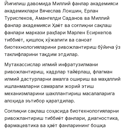
Йиғилиш давомида Миллий фанлар академияси
академиклари Вячеслав Локшин, Ерлан
Туриспеков, Амангелди Саданов ва Миллий
фанлар академияси Ҳаёт ва соғлиқни сақлаш
фанлари маркази раҳбари Марлен Есиркепов
тиббиёт, қишлоқ хўжалиги ва саноат
биотехнологияларини ривожлантириш бўйича ўз
таклифларини тақдим этдилар.
Мутахассислар илмий инфратузилмани
ривожлантириш, кадрлар тайёрлаш, флагман
илмий дастурларни амалга ошириш ва маҳаллий
ишланмаларни самарали жорий этиш
механизмларини шакллантириш масалаларига
алоҳида эътибор қаратдилар.
Соғлиқни сақлаш соҳасида биотехнологияларни
ривожлантириш тиббиёт фанлари, диагностика,
фармацевтика ва ҳаёт фанларининг бошқа