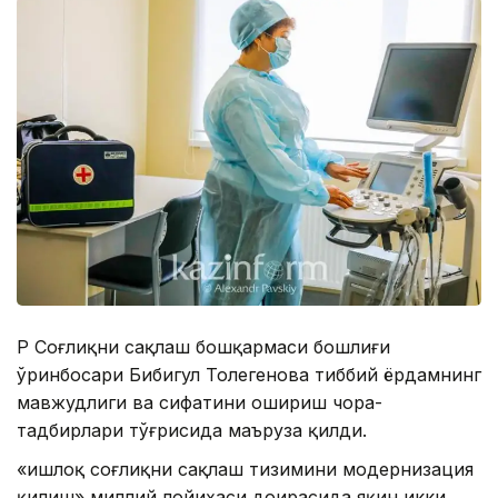
ҚР Соғлиқни сақлаш бошқармаси бошлиғи
ўринбосари Бибигул Толегенова тиббий ёрдамнинг
мавжудлиги ва сифатини ошириш чора-
тадбирлари тўғрисида маъруза қилди.
«Қишлоқ соғлиқни сақлаш тизимини модернизация
қилиш» миллий лойиҳаси доирасида яқин икки