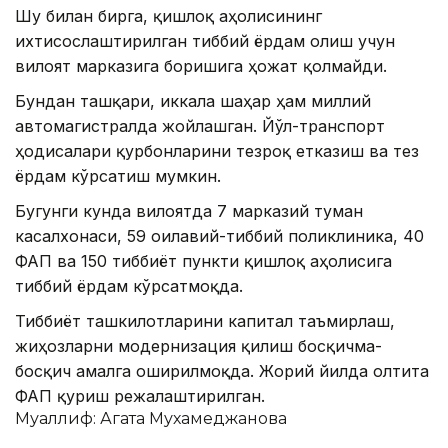
Шу билан бирга, қишлоқ аҳолисининг
ихтисослаштирилган тиббий ёрдам олиш учун
вилоят марказига боришига ҳожат қолмайди.
Бундан ташқари, иккала шаҳар ҳам миллий
автомагистралда жойлашган. Йўл-транспорт
ҳодисалари қурбонларини тезроқ етказиш ва тез
ёрдам кўрсатиш мумкин.
Бугунги кунда вилоятда 7 марказий туман
касалхонаси, 59 оилавий-тиббий поликлиника, 40
ФАП ва 150 тиббиёт пункти қишлоқ аҳолисига
тиббий ёрдам кўрсатмоқда.
Тиббиёт ташкилотларини капитал таъмирлаш,
жиҳозларни модернизация қилиш босқичма-
босқич амалга оширилмоқда. Жорий йилда олтита
ФАП қуриш режалаштирилган.
Муаллиф: Агата Мухамеджанова