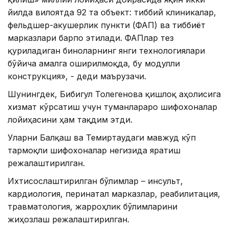
йилда вилоятда 92 та объект: тиббий клиникалар,
фельдшер-акушерлик пункти (ФАП) ва тиббиёт
марказлари барпо этилади. ФАПлар тез
қуриладиган биноларнинг янги технологиялари
бўйича амалга оширилмоқда, бу модулли
конструкция», - деди маърузачи.
Шунингдек, Бибигул Толегенова қишлоқ аҳолисига
хизмат кўрсатиш учун туманлараро шифохоналар
лойиҳасини ҳам тақдим этди.
Уларни Балқаш ва Темиртаудаги мавжуд кўп
тармоқли шифохоналар негизида яратиш
режалаштирилган.
Ихтисослаштирилган бўлимлар – инсульт,
кардиология, перинатал марказлар, реабилитация,
травматология, жарроҳлик бўлимларини
жиҳозлаш режалаштирилган.