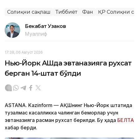
Соғлиқни сақлаш
Тиббиёт
Фан
ҚР Соғлиқни са
Бекабат Узаков
Муаллиф
17:38, 06 Август 2026
Нью-Йорк АҚШда эвтаназияга рухсат
берган 14-штат бўлди
ASTANA. Kazinform — АҚШнинг Нью-Йорк штатида
тузалмас касалликка чалинган беморлар учун
эвтаназияга расман рухсат берилди. Бу ҳақда
БЕЛТА
хабар берди.