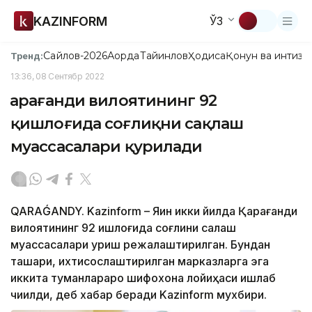
KAZINFORM
ЎЗ
Сайлов-2026
Ақорда
Тайинлов
Ҳодиса
Қонун ва интизо
Тренд:
13:36, 08 Сентябр 2022
Қарағанди вилоятининг 92
қишлоғида соғлиқни сақлаш
муассасалари қурилади
QARAǴANDY. Kazinform – Яқин икки йилда Қарағанди
вилоятининг 92 қишлоғида соғлиқни сақлаш
муассасалари қуриш режалаштирилган. Бундан
ташқари, ихтисослаштирилган марказларга эга
иккита туманлараро шифохона лойиҳаси ишлаб
чиқилди, деб хабар беради Kazinform мухбири.