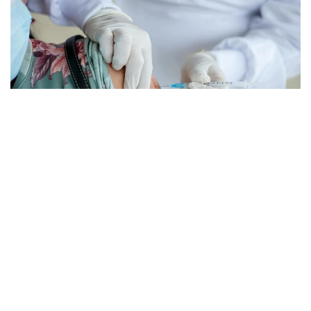
Фото: pexels.com
Губернатор Кэти Хокул тегишли қонунни
имзолади. Ҳужжат умр давомийлиги олти ойдан
ошмайди, деб баҳоланган беморларга нисбатан
қўлланилади.
Қонунга мувофиқ, тузалмас ташхиси тасдиқланган,