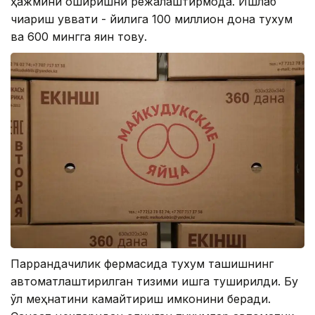
ҳажмини оширишни режалаштирмоқда. Ишлаб
чиқариш қуввати - йилига 100 миллион дона тухум
ва 600 мингга яқин товуқ.
Паррандачилик фермасида тухум ташишнинг
автоматлаштирилган тизими ишга туширилди. Бу
қўл меҳнатини камайтириш имконини беради.