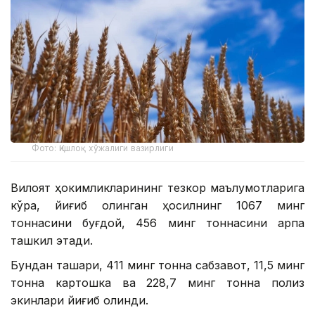
Фото: Қишлоқ хўжалиги вазирлиги
Вилоят ҳокимликларининг тезкор маълумотларига
кўра, йиғиб олинган ҳосилнинг 1067 минг
тоннасини буғдой, 456 минг тоннасини арпа
ташкил этади.
Бундан ташқари, 411 минг тонна сабзавот, 11,5 минг
тонна картошка ва 228,7 минг тонна полиз
экинлари йиғиб олинди.