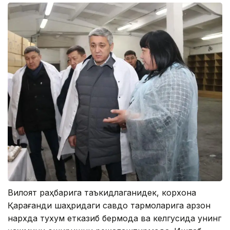
Вилоят раҳбарига таъкидлаганидек, корхона
Қарағанди шаҳридаги савдо тармоқларига арзон
нархда тухум етказиб бермоқда ва келгусида унинг