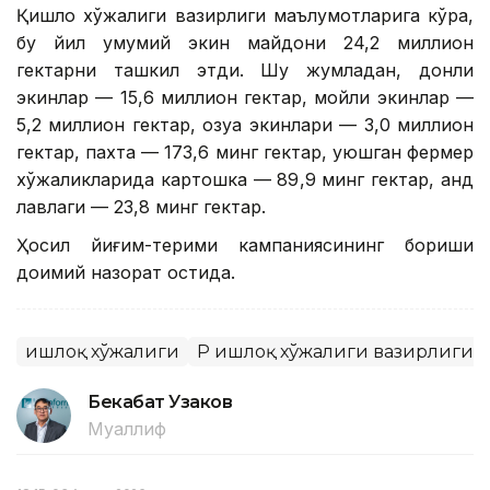
Қишлоқ хўжалиги вазирлиги маълумотларига кўра,
бу йил умумий экин майдони 24,2 миллион
гектарни ташкил этди. Шу жумладан, донли
экинлар — 15,6 миллион гектар, мойли экинлар —
5,2 миллион гектар, озуқа экинлари — 3,0 миллион
гектар, пахта — 173,6 минг гектар, уюшган фермер
хўжаликларида картошка — 89,9 минг гектар, қанд
лавлаги — 23,8 минг гектар.
Ҳосил йиғим-терими кампаниясининг бориши
доимий назорат остида.
Қишлоқ хўжалиги
ҚР Қишлоқ хўжалиги вазирлиги
Бекабат Узаков
Муаллиф