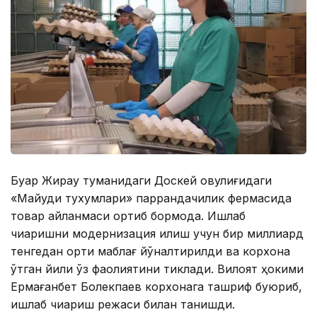
Буқар Жирау туманидаги Доскей овулиғидаги
«Майқудиқ тухумлари» паррандачилик фермасида
товар айланмаси ортиб бормоқда. Ишлаб
чиқаришни модернизация қилиш учун бир миллиард
тенгедан ортиқ маблағ йўналтирилди ва корхона
ўтган йили ўз фаолиятини тиклади. Вилоят ҳокими
Ермағанбет Болекпаев корхонага ташриф буюриб,
ишлаб чиқариш режаси билан танишди.