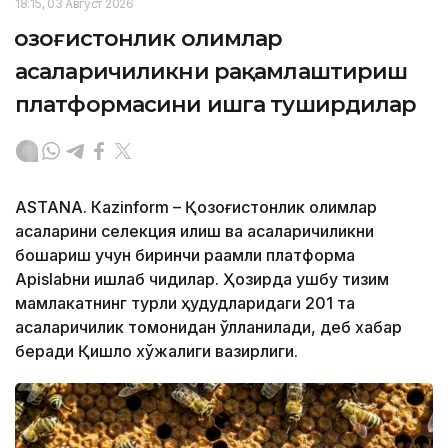
18:15, 03 Август 2026
Қозоғистонлик олимлар
асаларичиликни рақамлаштириш
платформасини ишга туширдилар
ASTANА. Кazinform – Қозоғистонлик олимлар
асаларини селекция қилиш ва асаларичиликни
бошқариш учун биринчи рақамли платформа
Apislabни ишлаб чиқдилар. Ҳозирда ушбу тизим
мамлакатнинг турли ҳудудларидаги 201 та
асаларичилик томонидан қўлланилади, деб хабар
беради Қишлоқ хўжалиги вазирлиги.