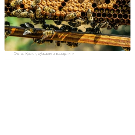
Фото: Қишлоқ хўжалиги вазирлиги
Лойиҳа Миллий аграр илмий-таълим маркази
олимлари томонидан “Асаларичиликда селекция
жараёнини самарали бошқариш технологияларини
ишлаб чиқиш” дастури доирасида ишлаб чиқилган.
Платформа илмий тадқиқотларни, рақамли
бухгалтерия тизимини ва асаларичиликни
бошқариш учун замонавий воситаларни
бирлаштиради, бу эса селекция ишларини илмий
асосда олиб бориш имконини беради.