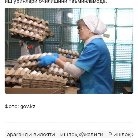
иш ўринлари очилишини таъминламоқда.
Фото: gov.kz
Қарағанди вилояти
Қишлоқ хўжалиги
ҚР Қишлоқ 