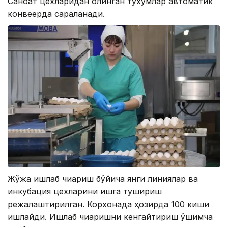
Саноат цехларидан олинган тухумлар автоматик
конвеерда сараланади.
Жўжа ишлаб чиқариш бўйича янги линиялар ва
инкубация цехларини ишга тушириш
режалаштирилган. Корхонада ҳозирда 100 киши
ишлайди. Ишлаб чиқаришни кенгайтириш қўшимча