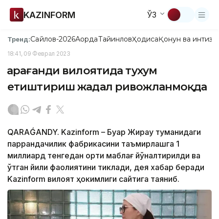
KAZINFORM
ЎЗ
Сайлов-2026
Ақорда
Тайинлов
Ҳодиса
Қонун ва интизо
Тренд:
18:41, 09 Феврал 2023
Қарағанди вилоятида тухум
етиштириш жадал ривожланмоқда
QARAǴANDY. Kazinform – Буқар Жирау туманидаги
паррандачилик фабрикасини таъмирлашга 1
миллиард тенгедан ортиқ маблағ йўналтирилди ва
ўтган йили фаолиятини тиклади, дея хабар беради
Kazinform вилоят ҳокимлиги сайтига таяниб.