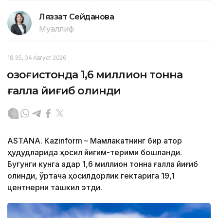
Ляззат Сейданова
Муаллиф
18:35, 04 Август 2026
Қозоғистонда 1,6 миллион тонна
ғалла йиғиб олинди
ASTANА. Кazinform – Мамлакатнинг бир қатор
ҳудудларида ҳосил йиғим-терими бошланди.
Бугунги кунга қадар 1,6 миллион тонна ғалла йиғиб
олинди, ўртача ҳосилдорлик гектарига 19,1
центнерни ташкил этди.