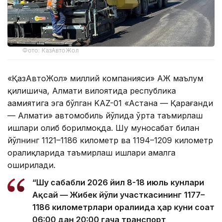
Фото: КазАвтоЖол
«ҚазАвтоЖол» миллий компанияси» АЖ маълум
қилишича, Алмати вилоятида республика
аҳамиятига эга бўлган KAZ-01 «Астана — Қарағанди
— Алмати» автомобиль йўлида ўрта таъмирлаш
ишлари олиб борилмоқда. Шу муносабат билан
йўлнинг 1121–1186 километр ва 1194–1209 километр
оралиқларида таъмирлаш ишлари амалга
оширилади.
“Шу сабабли 2026 йил 8-18 июль кунлари
Ақсай — Жибек йўли участкасининг 1177–
1186 километрлари оралиғида ҳар куни соат
06:00 дан 20:00 гача транспорт