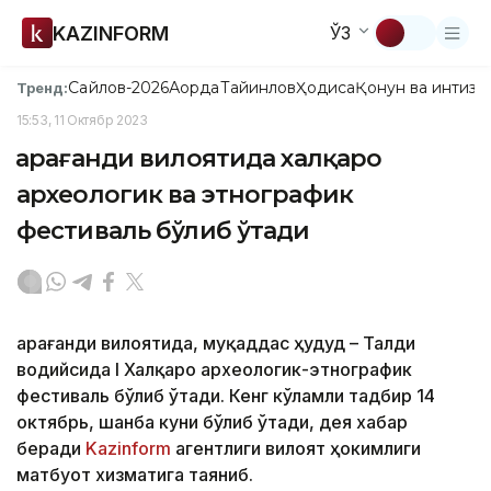
KAZINFORM
ЎЗ
Сайлов-2026
Ақорда
Тайинлов
Ҳодиса
Қонун ва интизо
Тренд:
15:53, 11 Октябр 2023
Қарағанди вилоятида халқаро
археологик ва этнографик
фестиваль бўлиб ўтади
Қарағанди вилоятида, муқаддас ҳудуд – Талди
водийсида I Халқаро археологик-этнографик
фестиваль бўлиб ўтади. Кенг кўламли тадбир 14
октябрь, шанба куни бўлиб ўтади, дея хабар
беради
Kazinform
агентлиги вилоят ҳокимлиги
матбуот хизматига таяниб.