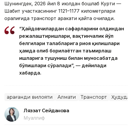
Шунингдек, 2026 йил 8 июлдан бошлаб Курти —
Шабит участкасининг 1121–1177 километрлари
оралиғида транспорт ҳаракати қайта очилади.
“Ҳайдовчилардан сафарларини олдиндан
режалаштиришлари, вақтинчалик йўл
белгилари талабларига риоя қилишлари
ҳамда олиб борилаётган таъмирлаш
ишларига тушуниш билан муносабатда
бўлишлари сўралади”, — дейилади
хабарда.
Қарағанди вилояти
Алмати
Транспорт
Ҳудудл
Ляззат Сейданова
Муаллиф