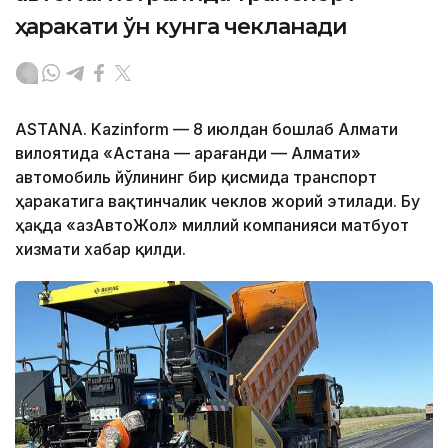
ҳаракати ўн кунга чекланади
ASTANA. Kazinform — 8 июлдан бошлаб Алмати
вилоятида «Астана — Қарағанди — Алмати»
автомобиль йўлининг бир қисмида транспорт
ҳаракатига вақтинчалик чеклов жорий этилади. Бу
ҳақда «ҚазАвтоЖол» миллий компанияси матбуот
хизмати хабар қилди.