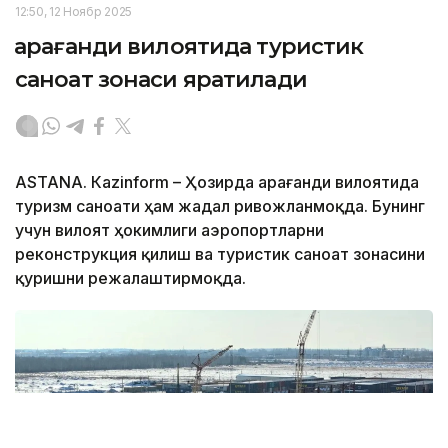
12:50, 12 Ноябр 2025
Қарағанди вилоятида туристик
саноат зонаси яратилади
ASTANА. Кazinform – Ҳозирда Қарағанди вилоятида
туризм саноати ҳам жадал ривожланмоқда. Бунинг
учун вилоят ҳокимлиги аэропортларни
реконструкция қилиш ва туристик саноат зонасини
қуришни режалаштирмоқда.