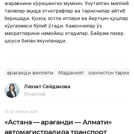
жараёнини кўришингиз мумкин. Унутилган миллий
таомлар ҳақида этнографлар ва тарихчилар айтиб
беришади. Қозоқ зотли итлари ва йиртқич қушлар
кўргазмаси бўлиб ўтади. Камончилар ўз
маҳоратларини намойиш этадилар. Байрам лазер
шоуси билан якунланади.
Қарағанди вилояти
Маданият
Қозоғистон тарихи
Ляззат Сейданова
Муаллиф
13:39, 08 Июл 2026
«Астана — Қарағанди — Алмати»
автомагистралида транспорт