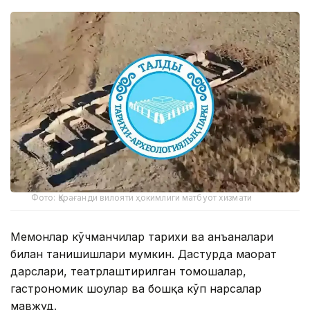
Фото: Қарағанди вилояти ҳокимлиги матбуот хизмати
Меҳмонлар кўчманчилар тарихи ва анъаналари
билан танишишлари мумкин. Дастурда маҳорат
дарслари, театрлаштирилган томошалар,
гастрономик шоулар ва бошқа кўп нарсалар
мавжуд.