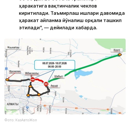
ҳаракатига вақтинчалик чеклов
киритилади. Таъмирлаш ишлари давомида
ҳаракат айланма йўналиш орқали ташкил
этилади”, — дейилади хабарда.
Фото: КазАвтоЖол