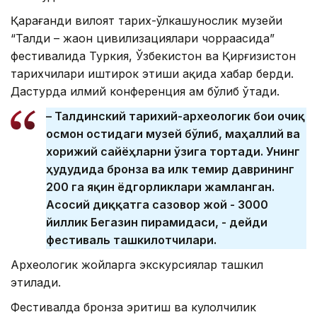
Қарағанди вилоят тарих-ўлкашунослик музейи
“Талди – жаҳон цивилизациялари чорраҳасида”
фестивалида Туркия, Ўзбекистон ва Қирғизистон
тарихчилари иштирок этиши ҳақида хабар берди.
Дастурда илмий конференция ҳам бўлиб ўтади.
– Талдинский тарихий-археологик боғи очиқ
осмон остидаги музей бўлиб, маҳаллий ва
хорижий сайёҳларни ўзига тортади. Унинг
ҳудудида бронза ва илк темир даврининг
200 га яқин ёдгорликлари жамланган.
Асосий диққатга сазовор жой - 3000
йиллик Бегазин пирамидаси, - дейди
фестиваль ташкилотчилари.
Археологик жойларга экскурсиялар ташкил
этилади.
Фестивалда бронза эритиш ва кулолчилик