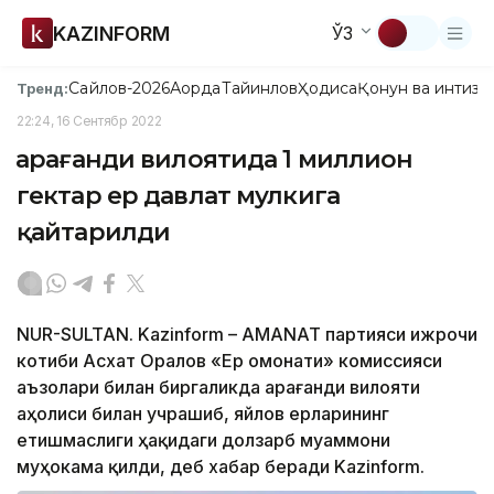
KAZINFORM
ЎЗ
Сайлов-2026
Ақорда
Тайинлов
Ҳодиса
Қонун ва интизо
Тренд:
22:24, 16 Сентябр 2022
Қарағанди вилоятида 1 миллион
гектар ер давлат мулкига
қайтарилди
NUR-SULTAN. Kazinform – AMANAT партияси ижрочи
котиби Асхат Оралов «Ер омонати» комиссияси
аъзолари билан биргаликда Қарағанди вилояти
аҳолиси билан учрашиб, яйлов ерларининг
етишмаслиги ҳақидаги долзарб муаммони
муҳокама қилди, деб хабар беради Kazinform.