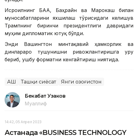
Исроилнинг БАА, Баҳрайн ва Марокаш билан
муносабатларини яхшилаш тўғрисидаги келишув
Трампнинг биринчи президентлиги давридаги
муҳим дипломатик ютуқ бўлди.
Энди Вашингтон минтақавий ҳамкорлик ва
динлараро тушунишни ривожлантиришга урғу
бериб, ушбу форматни кенгайтириш ниятида.
АҚШ
Ташқи сиёсат
Янги Қозоғистон
Бекабат Узаков
Муаллиф
14:42, 05 Апрел 2023
Астанада «BUSINESS TECHNOLOGY