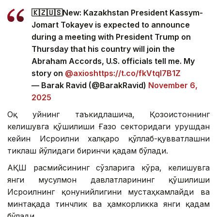
🇰🇿🇺🇸New: Kazakhstan President Kassym-
Jomart Tokayev is expected to announce
during a meeting with President Trump on
Thursday that his country will join the
Abraham Accords, U.S. officials tell me. My
story on
@axios
https://t.co/fkVtqI7B1Z
— Barak Ravid (@BarakRavid)
November 6,
2025
Оқ уйнинг таъкидлашича, Қозоғистоннинг
келишувга қўшилиши Ғазо секторидаги урушдан
кейин Исроилни халқаро қўллаб-қувватлашни
тиклаш йўлидаги биринчи қадам бўлади.
АҚШ расмийсининг сўзларига кўра, келишувга
янги мусулмон давлатларининг қўшилиши
Исроилнинг қонунийлигини мустаҳкамлайди ва
минтақада тинчлик ва ҳамкорликка янги қадам
бўлади.