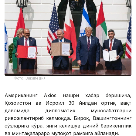
Фото: Википедия
Американинг Аxios нашри хабар беришича,
Қозоғистон ва Исроил 30 йилдан ортиқ вақт
давомида дипломатик муносабатларни
ривожлантириб келмоқда. Бироқ, Вашингтоннинг
сўзларига кўра, янги келишув диний бағрикенглик
ва минтақалараро мулоқот рамзига айланади.