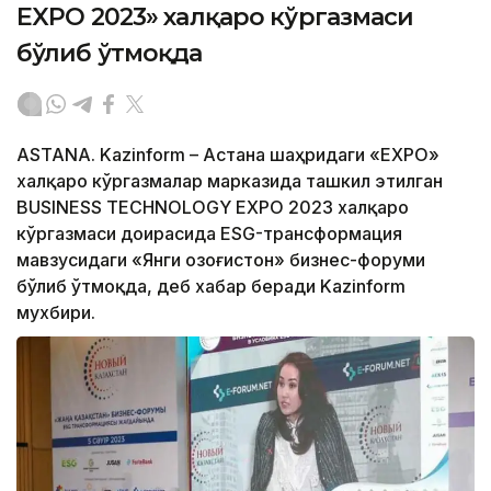
EXPO 2023» халқаро кўргазмаси
бўлиб ўтмоқда
ASTANA. Kazinform – Астана шаҳридаги «EXPO»
халқаро кўргазмалар марказида ташкил этилган
BUSINESS TECHNOLOGY EXPO 2023 халқаро
кўргазмаси доирасида ESG-трансформация
мавзусидаги «Янги Қозоғистон» бизнес-форуми
бўлиб ўтмоқда, деб хабар беради Kazinform
мухбири.