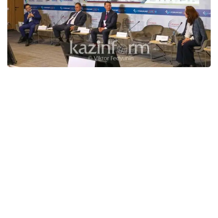
Форумда Миллий ESG клуби етакчи аъзолари
корхоналар вакиллари, вазирлик ва қўмиталар
вакиллари, иштирок этиб, ўзаро фикр алмашиш
имконига эга бўлдилар.
Гибрид форматда ташкил этилган форумда
Қозоғистоннинг барча ҳудудларидан қизиқувчилар
онлайн тақдимот орқали иштирок этмоқда.
«Ушбу майдон Қозоғистон иқтисодиётининг 70 дан
ортиқ етакчи корхоналарини бирлаштирган. Ўтган
йили форумимиз Astana халқаро молия маркази
ёнида ташкил этилган эди. Мазкур форум - бундай