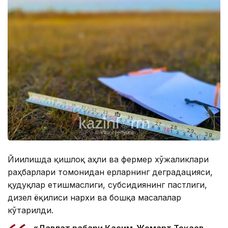
Йиғилишда қишлоқ аҳли ва фермер хўжаликлари
раҳбарлари томонидан ерларнинг деградацияси,
қудуқлар етишмаслиги, субсидиянинг пастлиги,
дизел ёқилғиси нархи ва бошқа масалалар
кўтарилди.