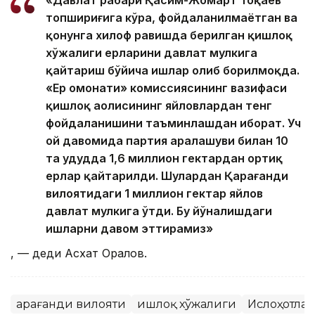
«Давлат раҳбари Қасим-Жомарт Тоқаев
топшириғига кўра, фойдаланилмаётган ва
қонунга хилоф равишда берилган қишлоқ
хўжалиги ерларини давлат мулкига
қайтариш бўйича ишлар олиб борилмоқда.
«Ер омонати» комиссиясининг вазифаси
қишлоқ аҳолисининг яйловлардан тенг
фойдаланишини таъминлашдан иборат. Уч
ой давомида партия аралашуви билан 10
та ҳудудда 1,6 миллион гектардан ортиқ
ерлар қайтарилди. Шулардан Қарағанди
вилоятидаги 1 миллион гектар яйлов
давлат мулкига ўтди. Бу йўналишдаги
ишларни давом эттирамиз»
, — деди Асхат Оралов.
Қарағанди вилояти
Қишлоқ хўжалиги
Ислоҳотлар