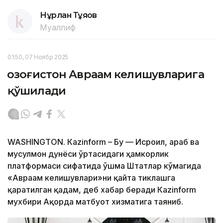
Нұрлан Тұяқов
Муаллиф
01:50, 07 Ноябр 2025
Қозоғистон Авраам келишувларига
қўшилади
WASHINGTON. Кazinform – Бу — Исроил, араб ва
мусулмон дунёси ўртасидаги ҳамкорлик
платформаси сифатида Қўшма Штатлар кўмагида
«Авраам келишувлари»ни қайта тиклашга
қаратилган қадам, деб хабар беради Кazinform
мухбири Ақорда матбуот хизматига таяниб.