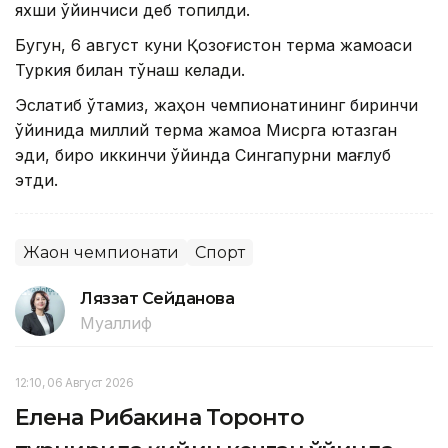
яхши ўйинчиси деб топилди.
Бугун, 6 август куни Қозоғистон терма жамоаси
Туркия билан тўқнаш келади.
Эслатиб ўтамиз, жаҳон чемпионатининг биринчи
ўйинида миллий терма жамоа Мисрга ютқазган
эди, бироқ иккинчи ўйинда Сингапурни мағлуб
этди.
Жаҳон чемпионати
Спорт
Ляззат Сейданова
Муаллиф
12:10, 06 Август 2026
Елена Рибакина Торонто