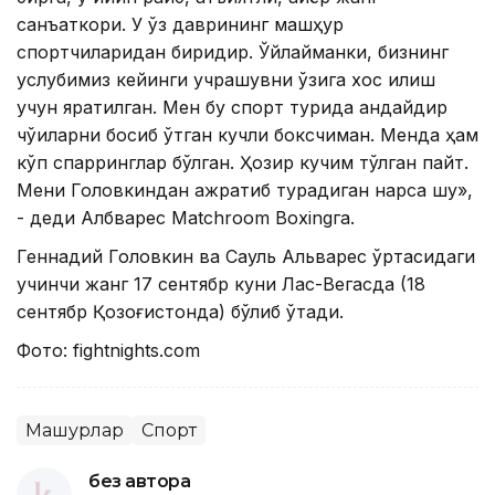
санъаткори. У ўз даврининг машҳур
спортчиларидан биридир. Ўйлайманки, бизнинг
услубимиз кейинги учрашувни ўзига хос қилиш
учун яратилган. Мен бу спорт турида қандайдир
чўққиларни босиб ўтган кучли боксчиман. Менда ҳам
кўп спарринглар бўлган. Ҳозир кучим тўлган пайт.
Мени Головкиндан ажратиб турадиган нарса шу»,
- деди Албварес Маtchroom Boxingга.
Геннадий Головкин ва Сауль Альварес ўртасидаги
учинчи жанг 17 сентябр куни Лас-Вегасда (18
сентябр Қозоғистонда) бўлиб ўтади.
Фото: fightnights.cоm
Машҳурлар
Спорт
без автора