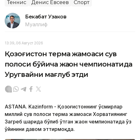
Теннис
Денис Евсеев
Спорт
Бекабат Узаков
Муаллиф
13:39, 06 Август 2026
Қозоғистон терма жамоаси сув
полоси бўйича жаҳон чемпионатида
Уругвайни мағлуб этди
ASTANA. Kazinform - Қозоғистоннинг ўсмирлар
миллий сув полоси терма жамоаси Хорватиянинг
Загреб шаҳрида бўлиб ўтган жаҳон чемпионатида ўз
ўйинини давом эттирмоқда.