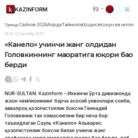
KAZINFORM
ЎЗ
Сайлов-2026
Ақорда
Тайинлов
Ҳодиса
Қонун ва интизо
Тренд:
19:15, 12 Сентябр 2022
«Канело» учинчи жанг олдидан
Головкиннинг маҳоратига юқори баҳо
берди
NUR-SULTAN. Кazinform – Иккинчи ўрта дивизионда
жаҳон чемпионининг барча асосий унвонлари соҳиби,
аввалроқ қозоғистонлик боксчи Геннадий
Головкинни тан олмаслигини бир неча бор
таъкидлаган Сауль «Канело» Альварес
қозоғистонлик боксчи билан учинчи жанг
арафасида унинг маҳоратига юқори баҳо берди, деб