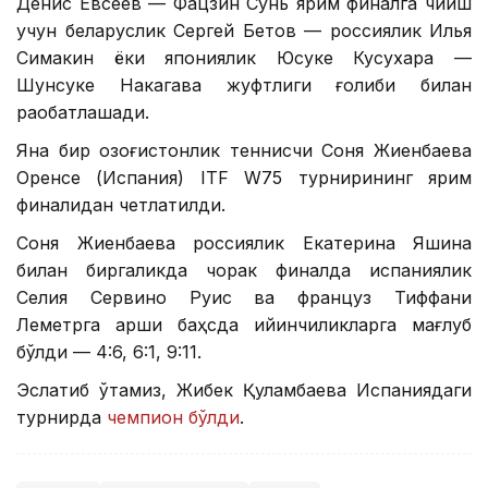
Денис Евсеев — Фацзин Сунь ярим финалга чиқиш
учун беларуслик Сергей Бетов — россиялик Илья
Симакин ёки япониялик Юсуке Кусухара —
Шунсуке Накагава жуфтлиги ғолиби билан
рақобатлашади.
Яна бир қозоғистонлик теннисчи Соня Жиенбаева
Оренсе (Испания) ITF W75 турнирининг ярим
финалидан четлатилди.
Соня Жиенбаева россиялик Екатерина Яшина
билан биргаликда чорак финалда испаниялик
Селия Сервино Руис ва француз Тиффани
Леметрга қарши баҳсда қийинчиликларга мағлуб
бўлди — 4:6, 6:1, 9:11.
Эслатиб ўтамиз, Жибек Қуламбаева Испаниядаги
турнирда
чемпион бўлди
.