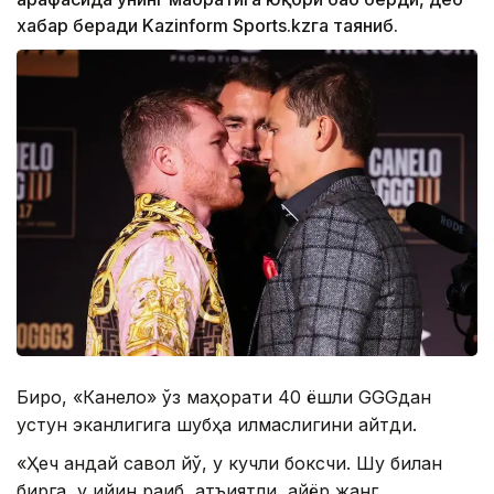
хабар беради Kazinform Sports.kzга таяниб.
Бироқ, «Канело» ўз маҳорати 40 ёшли GGGдан
устун эканлигига шубҳа қилмаслигини айтди.
«Ҳеч қандай савол йўқ, у кучли боксчи. Шу билан
бирга, у қийин рақиб, қатъиятли, айёр жанг