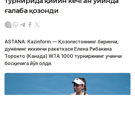
турнирида қийин кечган ўйинда
ғалаба қозонди
ASTANА. Кazinform — Қозоғистоннинг биринчи,
дунёнинг иккинчи ракеткаси Елена Рибакина
Торонто (Канада) WТА 1000 турнирининг учинчи
босқичига йўл олди.