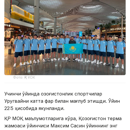
Фото: ҚР ҰОК
Учинчи ўйинда қозоғистонлик спортчилар
Уругвайни катта фарқ билан мағлуб этишди. Ўйин
22:5 ҳисобида якунланди.
ҚР МОҚ маълумотларига кўра, Қозоғистон терма
жамоаси ўйинчиси Максим Сасин ўйиннинг энг