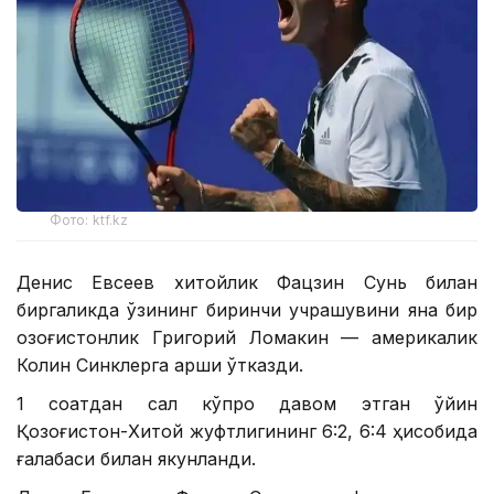
Фото: ktf.kz
Денис Евсеев хитойлик Фацзин Сунь билан
биргаликда ўзининг биринчи учрашувини яна бир
қозоғистонлик Григорий Ломакин — америкалик
Колин Синклерга қарши ўтказди.
1 соатдан сал кўпроқ давом этган ўйин
Қозоғистон-Хитой жуфтлигининг 6:2, 6:4 ҳисобида
ғалабаси билан якунланди.