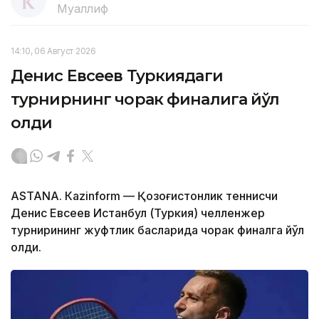
Муаллиф
14:10, 06 Август 2026
Денис Евсеев Туркиядаги
турнирнинг чорак финалига йўл
олди
ASTANА. Кazinform — Қозоғистонлик теннисчи
Денис Евсеев Истанбул (Туркия) челленжер
турнирининг жуфтлик баҳсларида чорак финалга йўл
олди.