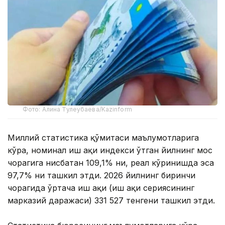
Фото: Алина Тулеубаева/Kazinform
Миллий статистика қўмитаси маълумотларига
кўра, номинал иш ҳақи индекси ўтган йилнинг мос
чорагига нисбатан 109,1% ни, реал кўринишда эса
97,7% ни ташкил этди. 2026 йилнинг биринчи
чорагида ўртача иш ҳақи (иш ҳақи сериясининг
марказий даражаси) 331 527 тенгени ташкил этди.