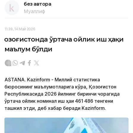
без автора
Муаллиф
11:39, 14 Май 2026
Қозоғистонда ўртача ойлик иш ҳақи
маълум бўлди
ASTANA. Kazinform - Миллий статистика
бюросининг маълумотларига кўра, Қозоғистон
Республикасида 2026 йилнинг биринчи чорагида
ўртача ойлик номинал иш ҳақи 461 486 тенгени
ташкил этди, деб хабар беради Kazinform.