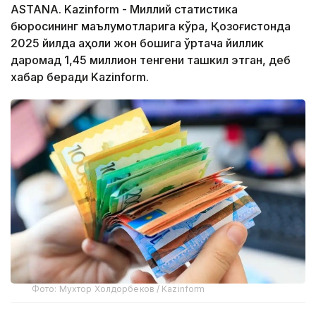
ASTANA. Kazinform - Миллий статистика
бюросининг маълумотларига кўра, Қозоғистонда
2025 йилда аҳоли жон бошига ўртача йиллик
даромад 1,45 миллион тенгени ташкил этган, деб
хабар беради Kazinform.
Фото: Мухтор Холдорбеков / Kazinform