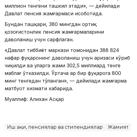
миллион тенгени ташкил этади», — дейилади
Давлат пенсия жамғармаси ҳисоботида.
Бундан ташқари, 380 мингдан ортиқ
қозоғистонлик пенсия жамғармаларини
даволаниш учун сарфлаган.
«Давлат тиббиёт маркази томонидан 388 824
нафар фуқаронинг даволаниш учун аризаси кўриб
чиқилди ва уларга жами 302,5 миллиард тенге
маблағ ўтказилди. Ўртача ҳар бир фуқарога 800
минг тенгедан тўланган», — дейилади жамғарма
матбуот хизмати хабарида.
Муаллиф: Алихан Асқар
Иш ҳақи, пенсиялар ва стипендиялар
Жамият