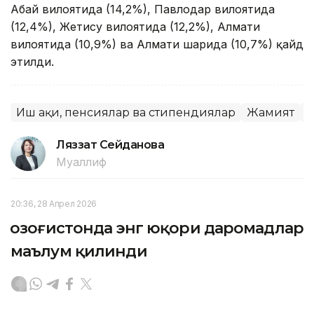
Абай вилоятида (14,2%), Павлодар вилоятида
(12,4%), Жетису вилоятида (12,2%), Алмати
вилоятида (10,9%) ва Алмати шаҳрида (10,7%) қайд
этилди.
Иш ҳақи, пенсиялар ва стипендиялар
Жамият
С
Ляззат Сейданова
Муаллиф
20:36, 28 Апрел 2026
Қозоғистонда энг юқори даромадлар
маълум қилинди