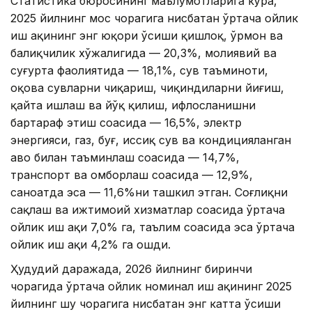
Статистика бюросининг
маълумотларига кўра,
2025 йилнинг мос чорагига нисбатан ўртача ойлик
иш ҳақининг энг юқори ўсиши қишлоқ, ўрмон ва
балиқчилик хўжалигида — 20,3%, молиявий ва
суғурта фаолиятида — 18,1%, сув таъминоти,
оқова сувларни чиқариш, чиқиндиларни йиғиш,
қайта ишлаш ва йўқ қилиш, ифлосланишни
бартараф этиш соҳасида — 16,5%, электр
энергияси, газ, буғ, иссиқ сув ва кондицияланган
ҳаво билан таъминлаш соҳасида — 14,7%,
транспорт ва омборлаш соҳасида — 12,9%,
саноатда эса — 11,6%ни ташкил этган. Соғлиқни
сақлаш ва ижтимоий хизматлар соҳасида ўртача
ойлик иш ҳақи 7,0% га, таълим соҳасида эса ўртача
ойлик иш ҳақи 4,2% га ошди.
Ҳудудий даражада, 2026 йилнинг биринчи
чорагида ўртача ойлик номинал иш ҳақининг 2025
йилнинг шу чорагига нисбатан энг катта ўсиши