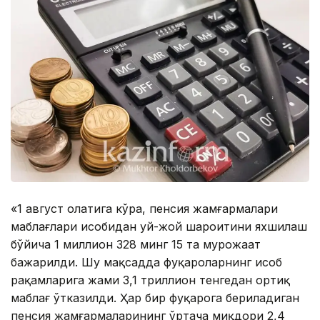
«1 август ҳолатига кўра, пенсия жамғармалари
маблағлари ҳисобидан уй-жой шароитини яхшилаш
бўйича 1 миллион 328 минг 15 та мурожаат
бажарилди. Шу мақсадда фуқароларнинг ҳисоб
рақамларига жами 3,1 триллион тенгедан ортиқ
маблағ ўтказилди. Ҳар бир фуқарога бериладиган
пенсия жамғармаларининг ўртача миқдори 2,4