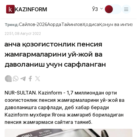
KAZINFORM
ЎЗ
Сайлов-2026
Ақорда
Тайинлов
Ҳодиса
Қонун ва интизо
Тренд:
22:51, 08 Август 2022
Қанча қозоғистонлик пенсия
жамғармаларини уй-жой ва
даволаниш учун сарфланган
NUR-SULTAN. Кazinform - 1,7 миллиондан ортиқ
қозоғистонлик пенсия жамғармаларини уй-жой ва
даволанишга сарфлади, деб хабар беради
Kazinform мухбири Ягона жамғариб бориладиган
пенсия жамғармаси сайтига таяниб.