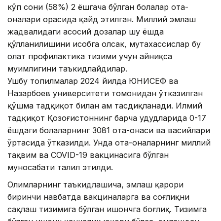
кўп сони (58%) 2 ёшгача бўлган болалар ота-
оналари орасида қайд этилган. Миллий эмлаш
жадвалидаги асосий дозалар шу ёшда
қўлланилишини ҳисобга олсак, мутахассислар бу
ҳолат профилактика тизими учун айниқса
муҳимлигини таъкидлайдилар.
Ушбу топилмалар 2024 йилда ЮНИCЕФ ва
Назарбоев университети томонидан ўтказилган
қўшма тадқиқот билан ҳам тасдиқланади. Илмий
тадқиқот Қозоғистоннинг барча ҳудудларида 0-17
ёшдаги болаларнинг 3081 ота-онаси ва васийлари
ўртасида ўтказилди. Унда ота-оналарнинг миллий
тақвим ва COVID-19 вакцинасига бўлган
муносабати таҳлил этилди.
Олимларнинг таъкидлашича, эмлаш қарори
биринчи навбатда вакциналарга ва соғлиқни
сақлаш тизимига бўлган ишончга боғлиқ. Тизимга