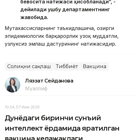
бевосита натижаси ҳисобланади”, -
дейилади ушбу департаментнинг
жавобида.
Мутахассисларнинг таъкидлашича, ҳозирги
эпидемиологик барқарорлик узоқ муддатли,
узлуксиз эмлаш дастурининг натижасидир.
Соғлиқни сақлаш
Тиббиёт
Вакцина
Ляззат Сейданова
Муаллиф
10:34, 07 Июн 2026
Дунёдаги биринчи сунъий
интеллект ёрдамида яратилган
вакцина келажакдаги