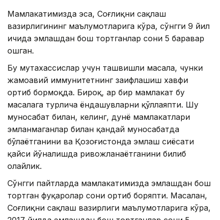
Мамлакатимизда эса, Соғлиқни сақлаш
вазирлигининг маълумотларига кўра, сўнгги 9 йил
ичида эмлашдан бош тортганлар сони 5 баравар
ошган.
Бу мутахассислар учун ташвишли масала, чунки
жамоавий иммунитетнинг заифлашиш хавфи
ортиб бормоқда. Бироқ, ҳар бир мамлакат бу
масалага турлича ёндашувларни қўллаяпти. Шу
муносабат билан, келинг, дунё мамлакатлари
эмланмаганлар билан қандай муносабатда
бўлаётганини ва Қозоғистонда эмлаш сиёсати
қайси йўналишда ривожланаётганини билиб
олайлик.
Сўнгги пайтларда мамлакатимизда эмлашдан бош
тортган фуқаролар сони ортиб боряпти. Масалан,
Соғлиқни сақлаш вазирлиги маълумотларига кўра,