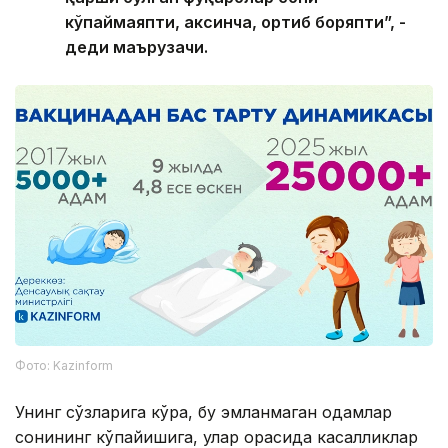
кўпаймаяпти, аксинча, ортиб боряпти”, -
деди маърузачи.
Фото: Kazinform
Унинг сўзларига кўра, бу эмланмаган одамлар
сонининг кўпайишига, улар орасида касалликлар