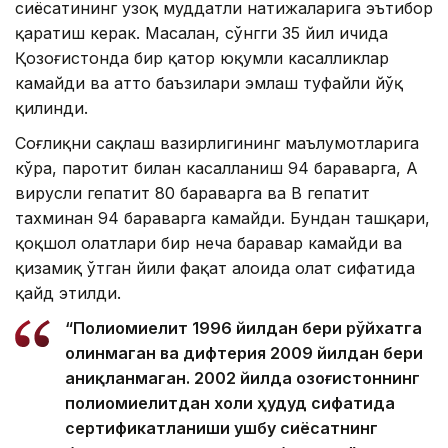
сиёсатининг узоқ муддатли натижаларига эътибор
қаратиш керак. Масалан, сўнгги 35 йил ичида
Қозоғистонда бир қатор юқумли касалликлар
камайди ва ҳатто баъзилари эмлаш туфайли йўқ
қилинди.
Соғлиқни сақлаш вазирлигининг маълумотларига
кўра, паротит билан касалланиш 94 бараварга, А
вирусли гепатит 80 бараварга ва B гепатит
тахминан 94 бараварга камайди. Бундан ташқари,
қоқшол ҳолатлари бир неча баравар камайди ва
қизамиқ ўтган йили фақат алоҳида ҳолат сифатида
қайд этилди.
“Полиомиелит 1996 йилдан бери рўйхатга
олинмаган ва дифтерия 2009 йилдан бери
аниқланмаган. 2002 йилда Қозоғистоннинг
полиомиелитдан холи ҳудуд сифатида
сертификатланиши ушбу сиёсатнинг