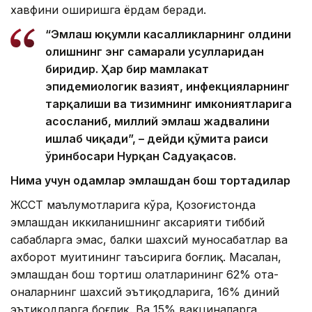
хавфини оширишга ёрдам беради.
“Эмлаш юқумли касалликларнинг олдини
олишнинг энг самарали усулларидан
биридир. Ҳар бир мамлакат
эпидемиологик вазият, инфекцияларнинг
тарқалиши ва тизимнинг имкониятларига
асосланиб, миллий эмлаш жадвалини
ишлаб чиқади”, – дейди қўмита раиси
ўринбосари Нурқан Садуақасов.
Нима учун одамлар эмлашдан бош тортадилар
ЖССТ маълумотларига кўра, Қозоғистонда
эмлашдан иккиланишнинг аксарияти тиббий
сабабларга эмас, балки шахсий муносабатлар ва
ахборот муҳитининг таъсирига боғлиқ. Масалан,
эмлашдан бош тортиш ҳолатларининг 62% ота-
оналарнинг шахсий эътиқодларига, 16% диний
эътиқодларга боғлиқ. Ва 15% вакциналарга