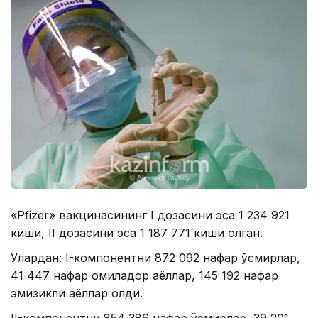
«Pfizer» вакцинасининг I дозасини эса 1 234 921
киши, II дозасини эса 1 187 771 киши олган.
Улардан: I-компонентни 872 092 нафар ўсмирлар,
41 447 нафар ҳомиладор аёллар, 145 192 нафар
эмизикли аёллар олди.
II-компонентни 854 386 нафар ўсмирлар, 39 201