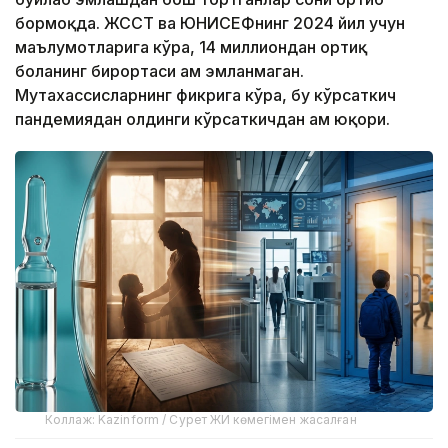
бормоқда. ЖССТ ва ЮНИCЕФнинг 2024 йил учун
маълумотларига кўра, 14 миллиондан ортиқ
боланинг бирортаси ҳам эмланмаган.
Мутахассисларнинг фикрига кўра, бу кўрсаткич
пандемиядан олдинги кўрсаткичдан ҳам юқори.
Коллаж: Kazinform / Сурет ЖИ көмегімен жасалған