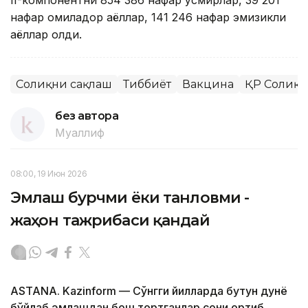
нафар ҳомиладор аёллар, 141 246 нафар эмизикли
аёллар олди.
Соғлиқни сақлаш
Тиббиёт
Вакцина
ҚР Соғлиқ
без автора
Муаллиф
08:00, 19 Июн 2026
Эмлаш бурчми ёки танловми -
жаҳон тажрибаси қандай
ASTANA. Kazinform — Сўнгги йилларда бутун дунё
бўйлаб эмлашдан бош тортганлар сони ортиб