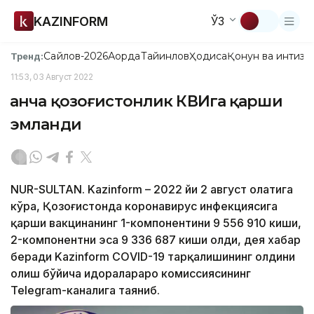
KAZINFORM
ЎЗ
Сайлов-2026
Ақорда
Тайинлов
Ҳодиса
Қонун ва интизо
Тренд:
11:53, 03 Август 2022
Қанча қозоғистонлик КВИга қарши
эмланди
NUR-SULTAN. Kazinform – 2022 йи 2 август ҳолатига
кўра, Қозоғистонда коронавирус инфекциясига
қарши вакцинанинг 1-компонентини 9 556 910 киши,
2-компонентни эса 9 336 687 киши олди, дея хабар
беради Kazinform CОVID-19 тарқалишининг олдини
олиш бўйича идоралараро комиссиясининг
Теlegram-каналига таяниб.