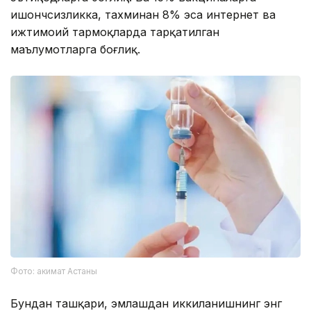
ишончсизликка, тахминан 8% эса интернет ва
ижтимоий тармоқларда тарқатилган
маълумотларга боғлиқ.
Фото: акимат Астаны
Бундан ташқари, эмлашдан иккиланишнинг энг