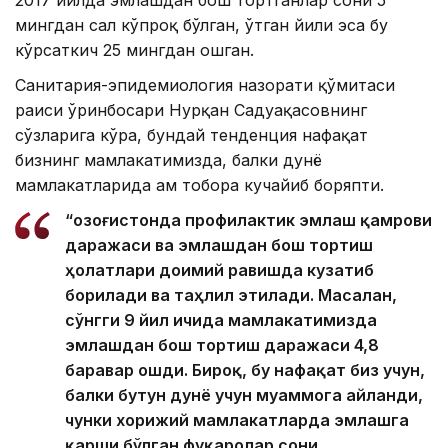
2017 йилда эмлашдан бош тортганлар сони 5
мингдан сал кўпроқ бўлган, ўтган йили эса бу
кўрсаткич 25 мингдан ошган.
Санитария-эпидемиология назорати қўмитаси
раиси ўринбосари Нурқан Садуақасовнинг
сўзларига кўра, бундай тенденция нафақат
бизнинг мамлакатимизда, балки дунё
мамлакатларида ҳам тобора кучайиб боряпти.
“Қозоғистонда профилактик эмлаш қамрови
даражаси ва эмлашдан бош тортиш
ҳолатлари доимий равишда кузатиб
борилади ва таҳлил этилади. Масалан,
сўнгги 9 йил ичида мамлакатимизда
эмлашдан бош тортиш даражаси 4,8
баравар ошди. Бироқ, бу нафақат биз учун,
балки бутун дунё учун муаммога айланди,
чунки хорижий мамлакатларда эмлашга
қарши бўлган фуқаролар сони