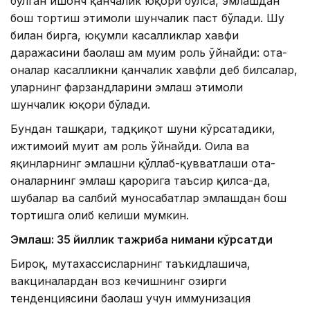
бўлган ишонч қанчалик юқори бўлса, эмлашдан
бош тортиш эҳтимоли шунчалик паст бўлади. Шу
билан бирга, юқумли касалликлар хавфи
даражасини баҳолаш ҳам муҳим роль ўйнайди: ота-
оналар касалликни қанчалик хавфли деб билсалар,
уларнинг фарзандларини эмлаш эҳтимоли
шунчалик юқори бўлади.
Бундан ташқари, тадқиқот шуни кўрсатадики,
ижтимоий муҳит ҳам роль ўйнайди. Оила ва
яқинларнинг эмлашни қўллаб-қувватлаши ота-
оналарнинг эмлаш қарорига таъсир қилса-да,
шубҳалар ва салбий муносабатлар эмлашдан бош
тортишга олиб келиши мумкин.
Эмлаш: 35 йиллик тажриба нимани кўрсатди
Бироқ, мутахассисларнинг таъкидлашича,
вакциналардан воз кечишнинг ҳозирги
тенденциясини баҳолаш учун иммунизация