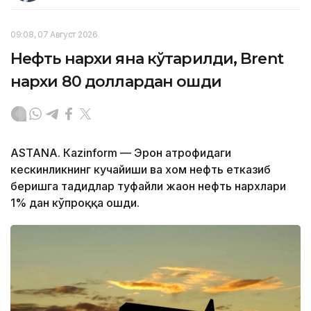
09:08, 07 Август 2026
Нефть нархи яна кўтарилди, Brent
нархи 80 доллардан ошди
ASTANА. Кazinform — Эрон атрофидаги
кескинликнинг кучайиши ва хом нефть етказиб
беришга таҳдидлар туфайли жаҳон нефть нархлари
1% дан кўпроққа ошди.