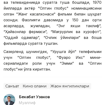
ва телевидениеда суратга туша бошлади, 1970
йилларда актёр "Олтин глобус" номинациясини
олган "Жанг касалхонаси" фильми билан шуҳрат
қозонди. Фаолияти давомида у 150 дан ортиқ
асарларда, жумладан, “Энг яхши таклиф”,
“Ҳайвонлар фермаси”, “Мағрурлик ва хурофот”,
“Оддий одамлар”, “Очлик ўйинлари” ва бошқа
фильмларда суратга тушган.
Сазерленд шунингдек, "Урушга йўл" телефильми
учун "Олтин глобус", "Фуқаро Икс" мини-
сериалидаги роли учун “Эмми” ва "Олтин
глобус"ни қўлга киритган.
Санъат
Кино олами
Жаҳон янгиликлари
Бекабат Узаков
Муаллиф