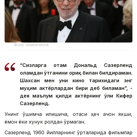
Фото: Shutterstock
“Сизларга отам Дональд Сазерленд
оламдан ўтганини оғриқ билан билдираман.
Шахсан мен уни кино тарихидаги энг
муҳим актёрлардан бири деб биламан”, -
дея маълум қилди актёрнинг ўғли Кифер
Сазерленд.
Унинг қўшимча қилишича, отаси ҳеч қачон яхши,
ёмон ёки хунук ролдан қўрқмаган.
Сазерленд 1960 йилларнинг ўрталарида фильмлар