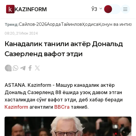
KAZINFORM
ЎЗ
Сайлов-2026
Ақорда
Тайинлов
Ҳодиса
Қонун ва интизо
Тренд:
08:20, 21 Июн 2024
Канадалик таниқли актёр Дональд
Сазерленд вафот этди
ASTANA. Kazinform - Машҳур канадалик актёр
Дональд Сазерленд 88 ёшида узоқ давом этган
хасталикдан сўнг вафот этди, деб хабар беради
Кazinform
агентлиги
BBCга
таяниб.