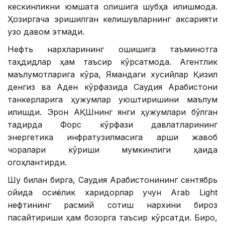
кескинликни юмшата олишига шубҳа қилишмоқда.
Ҳозиргача эришилган келишувларнинг аксарияти
узоқ давом этмади.
Нефть нархларининг ошишига таъминотга
таҳдидлар ҳам таъсир кўрсатмоқда. Агентлик
маълумотларига кўра, Ямандаги хусийлар Қизил
денгиз ва Аден кўрфазида Саудия Арабистони
танкерларига ҳужумлар уюштиришини маълум
қилишди. Эрон АҚШнинг янги ҳужумлари бўлган
тақдирда Форс кўрфази давлатларининг
энергетика инфратузилмасига қарши жавоб
чоралари кўриши мумкинлиги ҳақида
огоҳлантирди.
Шу билан бирга, Саудия Арабистонининг сентябрь
ойида осиёлик харидорлар учун Arab Light
нефтининг расмий сотиш нархини бироз
пасайтириши ҳам бозорга таъсир кўрсатди. Бироқ,