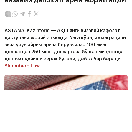
визавий депозитларни жорий қилди
ASTANA. Kazinform — АҚШ янги визавий кафолат
дастурини жорий этмоқда. Унга кўра, иммиграцион
виза учун айрим ариза берувчилар 100 минг
доллардан 250 минг долларгача бўлган миқдорда
депозит қўйиши керак бўлади, деб хабар беради
Bloomberg Law.