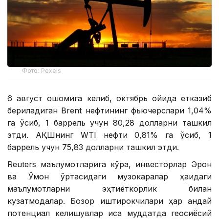
Фото: Pexels
6 август оқшомига келиб, октябрь ойида етказиб
бериладиган Brent нефтининг фьючерслари 1,04%
га ўсиб, 1 баррель учун 80,28 долларни ташкил
этди. АҚШнинг WTI нефти 0,81% га ўсиб, 1
баррель учун 75,83 долларни ташкил этди.
Reuters маълумотларига кўра, инвесторлар Эрон
ва Ўмон ўртасидаги музокаралар ҳақидаги
маълумотларни эҳтиёткорлик билан
кузатмоқдалар. Бозор иштирокчилари ҳар қандай
потенциал келишувлар қисқа муддатда геосиёсий