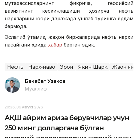
мутахассисларнинг фикрича, геосиёсий
вазиятнинг кескинлашиши ҳозирча нефть
нархларини юқори даражада ушлаб туришга ёрдам
бермоқда.
Эслатиб ўтамиз, жаҳон биржаларида нефть нархи
пасайгани ҳақида
хабар
берган эдик.
Нефть
Нарх-наво
Эрон
Яқин Шарқ
Жаҳон ян
Бекабат Узаков
Муаллиф
20:36, 06 Август 2026
АҚШ айрим ариза берувчилар учун
250 минг долларгача бўлган