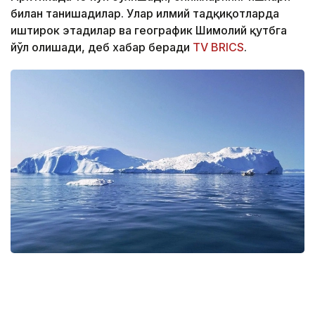
билан танишадилар. Улар илмий тадқиқотларда
иштирок этадилар ва географик Шимолий қутбга
йўл олишади, деб хабар беради
TV BRICS
.
Фото: Pexels
Экспедицияда Ҳиндистон, Хитой, Россия ва