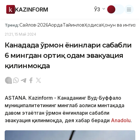
KAZINFORM
ЎЗ
Сайлов-2026
Ақорда
Тайинлов
Ҳодиса
Қонун ва интизо
Тренд:
21:21, 15 Май 2024
Канадада ўрмон ёнғинлари сабабли
6 мингдан ортиқ одам эвакуация
қилинмоқда
ASTANА. Кazinform - Канаданинг Вуд-Буффало
муниципалитетининг минглаб аҳолиси минтақада
давом этаётган ўрмон ёнғинлари сабабли
эвакуация қилинмоқда, дея хабар беради
Аnadolu
.