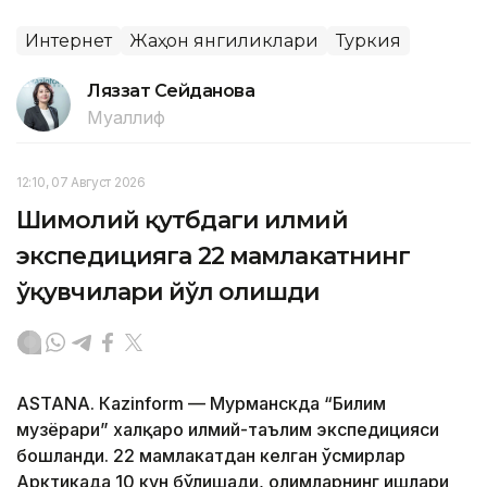
Интернет
Жаҳон янгиликлари
Туркия
Ляззат Сейданова
Муаллиф
12:10, 07 Август 2026
Шимолий қутбдаги илмий
экспедицияга 22 мамлакатнинг
ўқувчилари йўл олишди
ASTANА. Кazinform — Мурманскда “Билим
музёрари” халқаро илмий-таълим экспедицияси
бошланди. 22 мамлакатдан келган ўсмирлар
Арктикада 10 кун бўлишади, олимларнинг ишлари