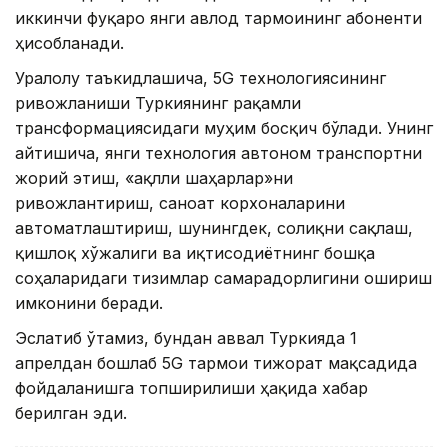
иккинчи фуқаро янги авлод тармоғининг абоненти
ҳисобланади.
Уралоғлу таъкидлашича, 5G технологиясининг
ривожланиши Туркиянинг рақамли
трансформациясидаги муҳим босқич бўлади. Унинг
айтишича, янги технология автоном транспортни
жорий этиш, «ақлли шаҳарлар»ни
ривожлантириш, саноат корхоналарини
автоматлаштириш, шунингдек, соғлиқни сақлаш,
қишлоқ хўжалиги ва иқтисодиётнинг бошқа
соҳаларидаги тизимлар самарадорлигини ошириш
имконини беради.
Эслатиб ўтамиз, бундан аввал Туркияда 1
апрелдан бошлаб 5G тармоғи тижорат мақсадида
фойдаланишга топширилиши ҳақида хабар
берилган эди.