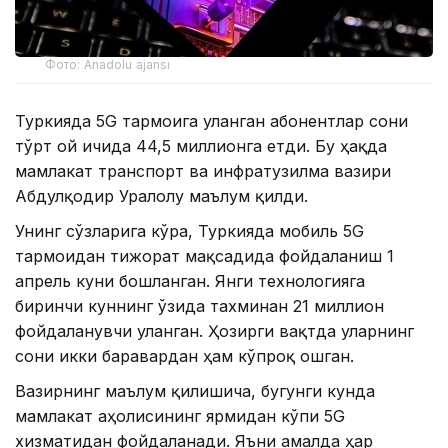
Фото: Anadolu ajansı
Туркияда 5G тармоғига уланган абонентлар сони
тўрт ой ичида 44,5 миллионга етди. Бу ҳақда
мамлакат транспорт ва инфратузилма вазири
Абдулқодир Уралоғлу маълум қилди.
Унинг сўзларига кўра, Туркияда мобиль 5G
тармоғидан тижорат мақсадида фойдаланиш 1
апрель куни бошланган. Янги технологияга
биринчи куннинг ўзида тахминан 21 миллион
фойдаланувчи уланган. Ҳозирги вақтда уларнинг
сони икки баравардан ҳам кўпроқ ошган.
Вазирнинг маълум қилишича, бугунги кунда
мамлакат аҳолисининг ярмидан кўпи 5G
хизматидан фойдаланади. Яъни амалда ҳар