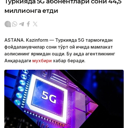
Туркияда 5G абонентлари сони 44,5
миллионга етди
ASTANA. Kazinform — Туркияда 5G тармоғидан
фойдаланувчилар сони тўрт ой ичида мамлакат
аҳолисининг ярмидан ошди. Бу ҳақда агентликнинг
Анқарадаги
мухбири
хабар беради.