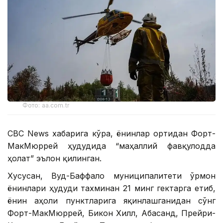
Фото: aa.com.tr
CBC News хабарига кўра, ёнғинлар ортидан Форт-
МакМюррей ҳудудида “маҳаллий фавқулодда
ҳолат” эълон қилинган.
Хусусан, Вуд-Баффало муниципалитети ўрмон
ёнғинлари ҳудуди тахминан 21 минг гектарга етиб,
ёнғин аҳоли пунктларига яқинлашганидан сўнг
Форт-МакМюррей, Бикон Хилл, Абасанд, Прейри-