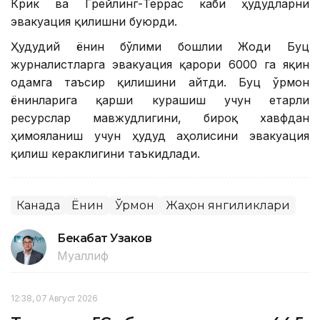
Крик ва Грейлинг-Террас каби ҳудудларни
эвакуация қилишни буюрди.
Ҳудудий ёнғин бўлими бошлиғи Жоди Буц
журналистларга эвакуация қарори 6000 га яқин
одамга таъсир қилишини айтди. Буц ўрмон
ёнғинларига қарши курашиш учун етарли
ресурслар мавжудлигини, бироқ хавфдан
ҳимояланиш учун ҳудуд аҳолисини эвакуация
қилиш кераклигини таъкидлади.
Канада
Ёнғин
Ўрмон
Жаҳон янгиликлари
Бекабат Узаков
Муаллиф
12:38, 07 Август 2026