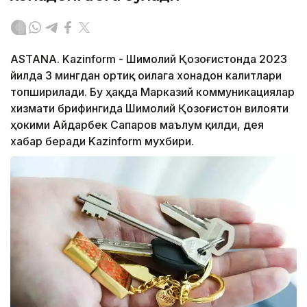
ASTANA. Kazinform - Шимолий Қозоғистонда 2023
йилда 3 мингдан ортиқ оилага хонадон калитлари
топширилади. Бу ҳақда Марказий коммуникациялар
хизмати брифингида Шимолий Қозоғистон вилояти
ҳокими Айдарбек Сапаров маълум қилди, дея
хабар беради Kazinform мухбири.