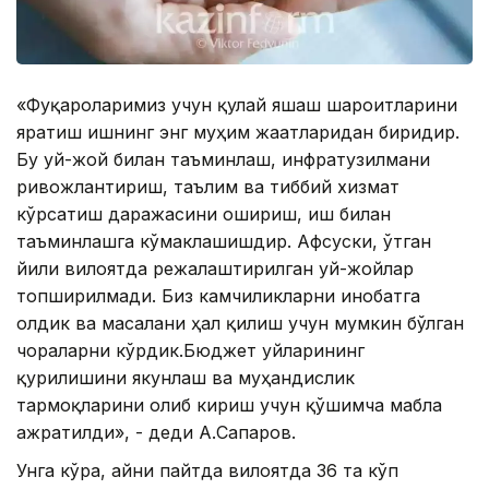
«Фуқароларимиз учун қулай яшаш шароитларини
яратиш ишнинг энг муҳим жағатларидан биридир.
Бу уй-жой билан таъминлаш, инфратузилмани
ривожлантириш, таълим ва тиббий хизмат
кўрсатиш даражасини ошириш, иш билан
таъминлашга кўмаклашишдир. Афсуски, ўтган
йили вилоятда режалаштирилган уй-жойлар
топширилмади. Биз камчиликларни инобатга
олдик ва масалани ҳал қилиш учун мумкин бўлган
чораларни кўрдик.Бюджет уйларининг
қурилишини якунлаш ва муҳандислик
тармоқларини олиб кириш учун қўшимча маблағ
ажратилди», - деди А.Сапаров.
Унга кўра, айни пайтда вилоятда 36 та кўп