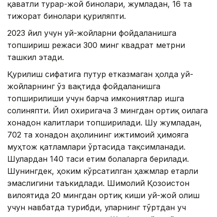
қаватли турар-жой бинолари, жумладан, 16 та
тижорат бинолари қуриляпти.
2023 йил учун уй-жойларни фойдаланишга
топшириш режаси 300 минг квадрат метрни
ташкил этади.
Қурилиш сифатига путур етказмаган ҳолда уй-
жойларнинг ўз вақтида фойдаланишга
топширилиши учун барча имкониятлар ишга
солиняпти. Йил охиригача 3 мингдан ортиқ оилага
хонадон калитлари топширилади. Шу жумладан,
702 та хонадон аҳолининг ижтимоий ҳимояга
муҳтож қатламлари ўртасида тақсимланади.
Шулардан 140 таси етим болаларга берилади.
Шунингдек, ҳоким кўрсатилган ҳажмлар етарли
эмаслигини таъкидлади. Шимолий Қозоғистон
вилоятида 20 мингдан ортиқ киши уй-жой олиш
учун навбатда турибди, уларнинг тўртдан уч