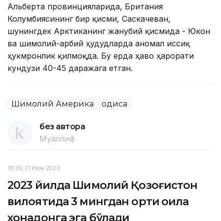
Альберта провинцияларида, Британия
Колумбиясининг бир қисми, Саскачеван,
шунингдек Арктиканинг жанубий қисмида - Юкон
ва шимолий-ғарбий ҳудудларда аномал иссиқ
ҳукмронлик қилмоқда. Бу ерда ҳаво ҳарорати
кундузи 40-45 даражага етган.
Шимолий Америка
Ҳодиса
без автора
Муаллиф
18:29, 21 Июн 2023
2023 йилда Шимолий Қозоғистон
вилоятида 3 мингдан ортиқ оила
хонадонга эга бўлади