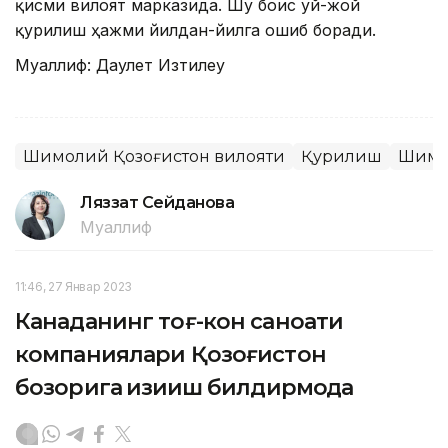
қисми вилоят марказида. Шу боис уй-жой
қурилиш ҳажми йилдан-йилга ошиб боради.
Муаллиф: Даулет Изтилеу
Шимолий Қозоғистон вилояти
Қурилиш
Шимо
Ляззат Сейданова
Муаллиф
11:46, 27 Январ 2023
Канаданинг тоғ-кон саноати
компаниялари Қозоғистон
бозорига қизиқиш билдирмоқда