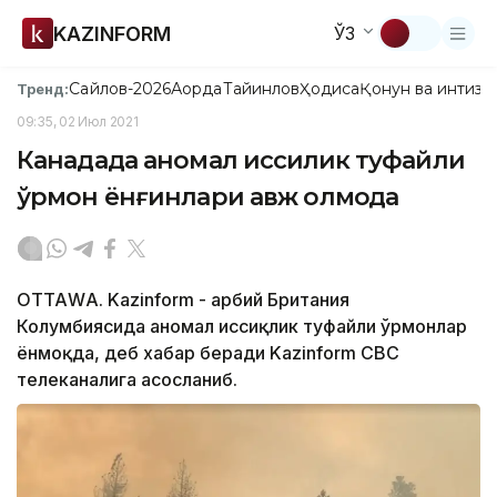
KAZINFORM
ЎЗ
Сайлов-2026
Ақорда
Тайинлов
Ҳодиса
Қонун ва интизо
Тренд:
09:35, 02 Июл 2021
Канадада аномал иссиқлик туфайли
ўрмон ёнғинлари авж олмоқда
ОТТАWА. Kazinform - Ғарбий Британия
Колумбиясида аномал иссиқлик туфайли ўрмонлар
ёнмоқда, деб хабар беради Kazinform CBC
телеканалига асосланиб.