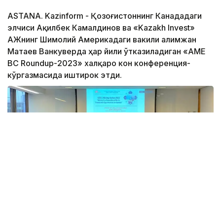
ASTANA. Kazinform - Қозоғистоннинг Канададаги
элчиси Ақилбек Камалдинов ва «Kazakh Invest»
АЖнинг Шимолий Америкадаги вакили Ғалимжан
Матаев Ванкуверда ҳар йили ўтказиладиган «AME
BC Roundup-2023» халқаро кон конференция-
кўргазмасида иштирок этди.