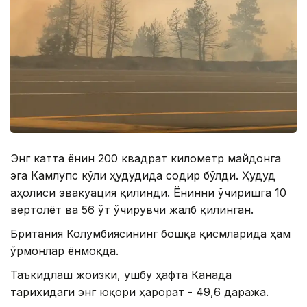
Энг катта ёнғин 200 квадрат километр майдонга
эга Камлупс кўли ҳудудида содир бўлди. Ҳудуд
аҳолиси эвакуация қилинди. Ёнғинни ўчиришга 10
вертолёт ва 56 ўт ўчирувчи жалб қилинган.
Британия Колумбиясининг бошқа қисмларида ҳам
ўрмонлар ёнмоқда.
Таъкидлаш жоизки, ушбу ҳафта Канада
тарихидаги энг юқори ҳарорат - 49,6 даража.