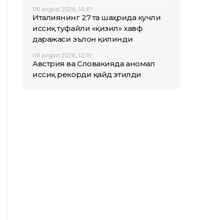
06 avgust 2026, 14:41
Италиянинг 27 та шаҳрида кучли
иссиқ туфайли «қизил» хавф
даражаси эълон қилинди
06 avgust 2026, 13:10
Австрия ва Словакияда аномал
иссиқ рекорди қайд этилди