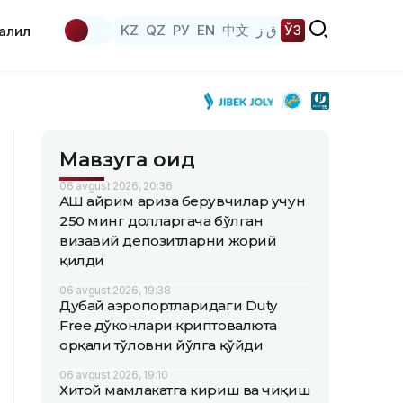
KZ
QZ
РУ
EN
中文
ق ز
ЎЗ
аҳлил
Мавзуга оид
06 avgust 2026, 20:36
АҚШ айрим ариза берувчилар учун
250 минг долларгача бўлган
визавий депозитларни жорий
қилди
06 avgust 2026, 19:38
Дубай аэропортларидаги Duty
Free дўконлари криптовалюта
орқали тўловни йўлга қўйди
06 avgust 2026, 19:10
Хитой мамлакатга кириш ва чиқиш