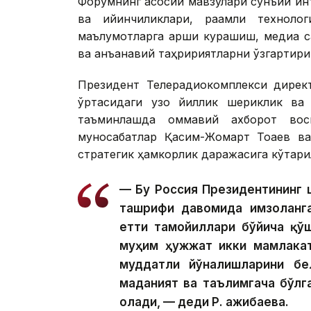
Форумнинг асосий мавзулари сунъий ин
ва қийинчиликлари, рақамли техноло
маълумотларга қарши курашиш, медиа 
ва анъанавий таҳририятларни ўзгартири
Президент Телерадиокомплекси дирек
ўртасидаги узоқ йиллик шериклик ва 
таъминлашда оммавий ахборот вос
муносабатлар Қасим-Жомарт Тоқаев ва
стратегик ҳамкорлик даражасига кўтари
— Бу Россия Президентининг ш
ташрифи давомида имзоланга
етти тамойиллари бўйича қў
муҳим ҳужжат икки мамлакат
муддатли йўналишларини бе
маданият ва таълимгача бўлг
олади, — деди Р. Қажибаева.