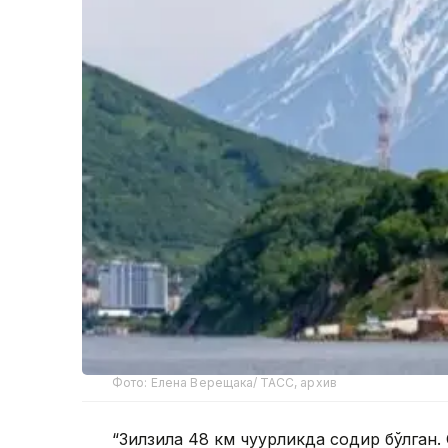
Фото: Елена Верещака/ ТАСС, архив
“Зилзила 48 км чуқурликда содир бўлган