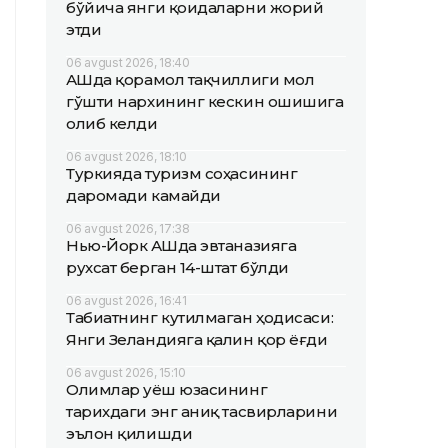
бўйича янги қоидаларни жорий
этди
06 avgust 2026, 18:40
АҚШда қорамол тақчиллиги мол
гўшти нархининг кескин ошишига
олиб келди
06 avgust 2026, 18:10
Туркияда туризм соҳасининг
даромади камайди
06 avgust 2026, 17:38
Нью-Йорк АҚШда эвтаназияга
рухсат берган 14-штат бўлди
06 avgust 2026, 16:41
Табиатнинг кутилмаган ҳодисаси:
Янги Зеландияга қалин қор ёғди
06 avgust 2026, 15:10
Олимлар Қуёш юзасининг
тарихдаги энг аниқ тасвирларини
эълон қилишди