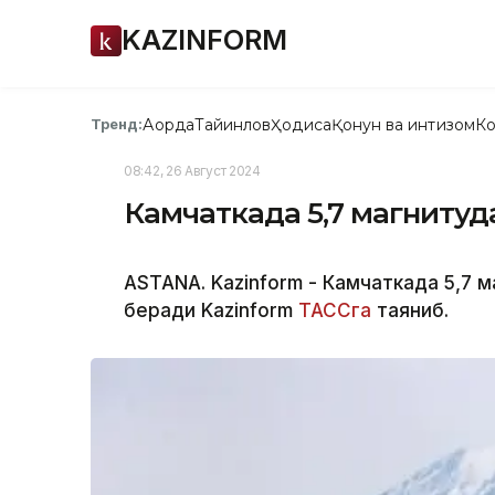
KAZINFORM
Ақорда
Тайинлов
Ҳодиса
Қонун ва интизом
Ко
Тренд:
08:42, 26 Август 2024
Камчаткада 5,7 магнитуд
ASTANA. Kazinform - Камчаткада 5,7 м
беради Kazinform
ТАССга
таяниб.