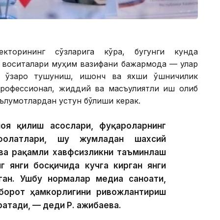
екторининг сўзларига кўра, бугунги кунда
 воситалари муҳим вазифани бажармоқда — улар
и ўзаро тушуниш, ишонч ва яхши қўшничилик
рофессионал, жиддий ва масъулиятли иш олиб
маълумотлардан устун бўлиши керак.
оя қилиш асослари, фуқароларнинг
афолатлари, шу жумладан шахсий
ва рақамли хавфсизликни таъминлаш
нг янги босқичида кучга кирган янги
ган. Ушбу нормалар медиа саноати,
борот ҳамкорлигини ривожлантириш
атади, — деди Р. Қажибаева.