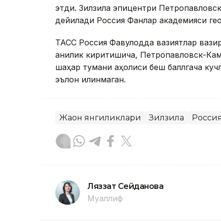
этди. Зилзила эпицентри Петропавловск-
дейилади Россия Фанлар академияси гео
ТАСС Россия Фавқулодда вазиятлар вази
аниқлик киритишича, Петропавловск-Ка
шаҳар тумани аҳолиси беш баллгача куч
эълон қилинмаган.
Жаҳон янгиликлари
Зилзила
Росси
Ляззат Сейданова
Муаллиф