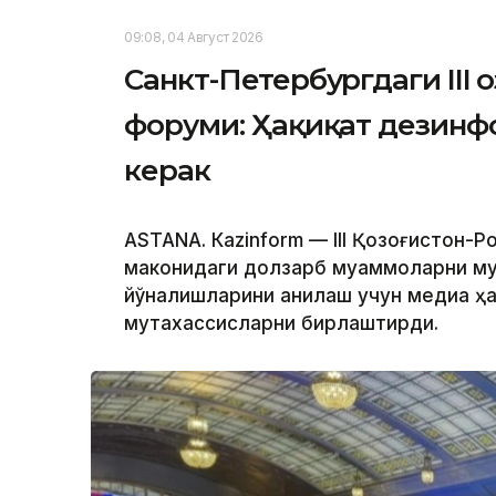
09:08, 04 Август 2026
Санкт-Петербургдаги III 
форуми: Ҳақиқат дезинф
керак
ASTANА. Кazinform — III Қозоғистон-
маконидаги долзарб муаммоларни му
йўналишларини аниқлаш учун медиа ҳ
мутахассисларни бирлаштирди.