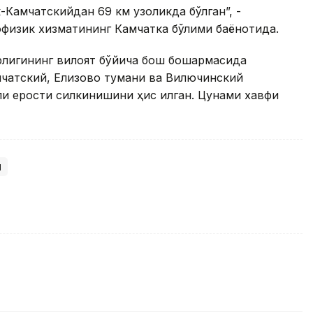
Камчатскийдан 69 км узоқликда бўлган”, -
физик хизматининг Камчатка бўлими баёнотида.
рлигининг вилоят бўйича бош бошқармасида
мчатский, Елизово тумани ва Вилючинский
ли ерости силкинишини ҳис қилган. Цунами хавфи
я