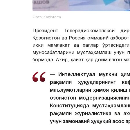
Фото: Kazinform
Президент Телерадиокомплекси дир
Қозоғистон ва Россия оммавий ахборот
икки мамлакат ва халқлар ўртасидаг
муносабатларини мустаҳкамлаш учун п
бормоқда. Ахир, ҳақиқат ҳар доим ёлғон 
— Интеллектуал мулкни ҳим
рақамли ҳуқуқларининг к
маълумотларни ҳимоя қилиш 
Қозоғистон модернизациясини
Конституцияда мустаҳкамлан
рақамли журналистика ва ах
учун замонавий ҳуқуқий асос яр