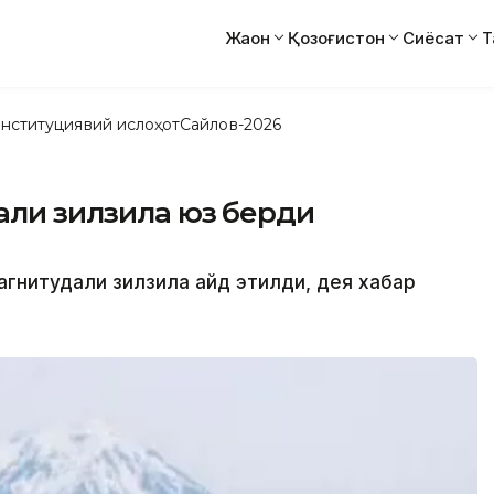
Жаҳон
Қозоғистон
Сиёсат
Т
нституциявий ислоҳот
Сайлов-2026
али зилзила юз берди
агнитудали зилзила қайд этилди, дея хабар