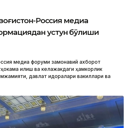
Қозоғистон-Россия медиа
ормациядан устун бўлиши
Россия медиа форуми замонавий ахборот
ҳокама қилиш ва келажакдаги ҳамкорлик
амжамияти, давлат идоралари вакиллари ва