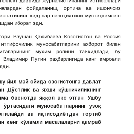
теллект даврида журналистиканинг истиқболлари
гиялардан фойдаланиш, ортиқча ва ишончсиз
саноатининг кадрлар салоҳиятини мустаҳкамлаш
шдан иборат эди.
тори Раушан Қажибаева Қозоғистон ва Россия
иттифоқчилик муносабатларини ахборот билан
италарининг муҳим ролини таъкидлади, бу
 Владимир Путин раҳбарлигида кенг қамровли
лди.
у йил май ойида Қозоғистонга давлат
н Дўстлик ва яхши қўшничиликнинг
шма баёнотда яққол акс этган. Ушбу
 ўртасидаги муносабатларнинг узоқ
лгилайди ва иқтисодиётдан тортиб
ан кенг кўламли масалаларни қамраб