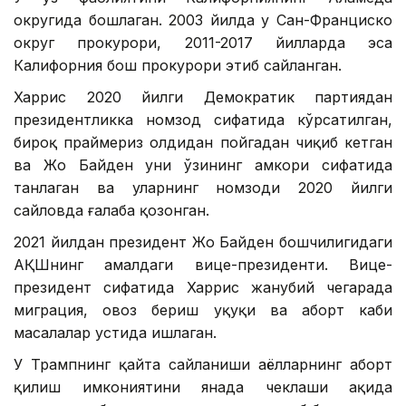
округида бошлаган. 2003 йилда у Сан-Франциско
округ прокурори, 2011-2017 йилларда эса
Калифорния бош прокурори этиб сайланган.
Харрис 2020 йилги Демократик партиядан
президентликка номзод сифатида кўрсатилган,
бироқ праймериз олдидан пойгадан чиқиб кетган
ва Жо Байден уни ўзининг ҳамкори сифатида
танлаган ва уларнинг номзоди 2020 йилги
сайловда ғалаба қозонган.
2021 йилдан президент Жо Байден бошчилигидаги
АҚШнинг амалдаги вице-президенти. Вице-
президент сифатида Харрис жанубий чегарада
миграция, овоз бериш ҳуқуқи ва аборт каби
масалалар устида ишлаган.
У Трампнинг қайта сайланиши аёлларнинг аборт
қилиш имкониятини янада чеклаши ҳақида