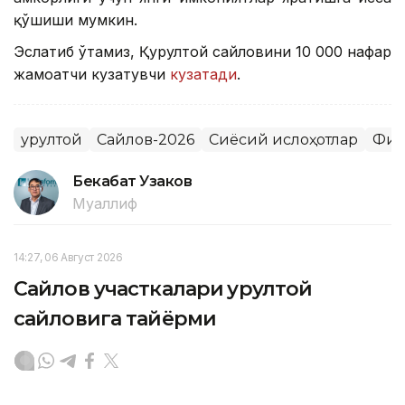
қўшиши мумкин.
Эслатиб ўтамиз, Қурултой сайловини 10 000 нафар
жамоатчи кузатувчи
кузатади
.
Қурултой
Сайлов-2026
Сиёсий ислоҳотлар
Фик
Бекабат Узаков
Муаллиф
14:27, 06 Август 2026
Сайлов участкалари Қурултой
сайловига тайёрми