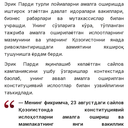
Эрик Парди турли лойиҳаларни амалга оширишда
иштирок этаётган давлат идоралари вакиллари,
бизнес раҳбарлари ва мутахассислар билан
учрашди. Унинг сўзларига кўра, тўпланган
тажриба амалга оширилаётган ислоҳотларнинг
мазмунини ва уларнинг Қозоғистонни янада
ривожлантиришдаги аҳамиятини яхшироқ
тушунишга ёрдам берди.
Эрик Парди яқинлашиб келаётган сайлов
кампаниясини ушбу ўзгаришлар контекстида
баҳолаб, унинг аввал амалга оширилган
конституциявий ислоҳотлар билан узвийлигини
таъкидлади.
— Менинг фикримча, 23 августдаги сайлов
Қозоғистонда конституциявий
ислоҳотларни амалга ошириш ва
мамлакатнинг янги вакиллик