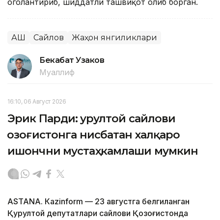
огоҳлантириб, шиддатли ташвиқот олиб борган.
АҚШ
Сайлов
Жаҳон янгиликлари
Бекабат Узаков
Муаллиф
16:10, 06 Август 2026
Эрик Парди: Қурултой сайлови
Қозоғистонга нисбатан халқаро
ишончни мустаҳкамлаши мумкин
ASTANА. Кazinform — 23 августга белгиланган
Қурултой депутатлари сайлови Қозоғистонда