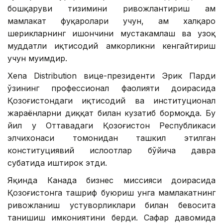
бошқаруви тизимини ривожлантириш ҳам
мамлакат фуқаролари учун, ҳам халқаро
шерикларнинг ишончини мустаҳкамлаш ва узоқ
муддатли иқтисодий ҳамкорликни кенгайтириш
учун муҳимдир.
Xena Distribution вице-президенти Эрик Парди
ўзининг профессионал фаолияти доирасида
Қозоғистондаги иқтисодий ва институционал
жараёнларни диққат билан кузатиб бормоқда. Бу
йил у Оттавадаги Қозоғистон Республикаси
элчихонаси томонидан ташкил этилган
конституциявий ислоҳотлар бўйича давра
суҳбатида иштирок этди.
Яқинда Канада бизнес миссияси доирасида
Қозоғистонга ташриф буюриш унга мамлакатнинг
ривожланиш устуворликлари билан бевосита
танишиш имкониятини берди. Сафар давомида