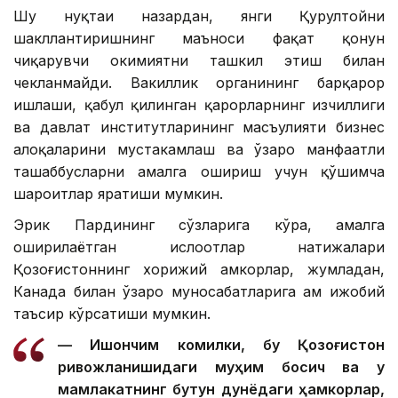
Шу нуқтаи назардан, янги Қурултойни
шакллантиришнинг маъноси фақат қонун
чиқарувчи ҳокимиятни ташкил этиш билан
чекланмайди. Вакиллик органининг барқарор
ишлаши, қабул қилинган қарорларнинг изчиллиги
ва давлат институтларининг масъулияти бизнес
алоқаларини мустаҳкамлаш ва ўзаро манфаатли
ташаббусларни амалга ошириш учун қўшимча
шароитлар яратиши мумкин.
Эрик Пардининг сўзларига кўра, амалга
оширилаётган ислоҳотлар натижалари
Қозоғистоннинг хорижий ҳамкорлар, жумладан,
Канада билан ўзаро муносабатларига ҳам ижобий
таъсир кўрсатиши мумкин.
— Ишончим комилки, бу Қозоғистон
ривожланишидаги муҳим босқич ва у
мамлакатнинг бутун дунёдаги ҳамкорлар,