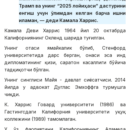
Трамп ва унинг “2025 лойиҳаси” дастурини
енгиш учун қўлимдан келган барча ишни
қиламан, — деди Камала Харрис.
Камала Деви Харрис 1964 йил 20 октабрда
Калифорниянинг Окленд шаҳрида туғилган.
Унинг отаси ямайкалик бўлиб, Стенфорд
университетида дарс берган, онаси эса ҳинд
дипломатининг қизи, саратон касаллиги бўйича
тадқиқотчи бўлган.
Унинг синглиси Майя - давлат сиёсатчиси. 2014
йилда у адвокат Дуглас Эмхоффга турмушга
чиқди.
К. Харрис Говард университети (1986) ва
Гастингсдаги Калифорния университети ҳуқуқ
коллежини (1989) тамомлаган.
У ўз фаолиятини Калифорниянинг Аламеда