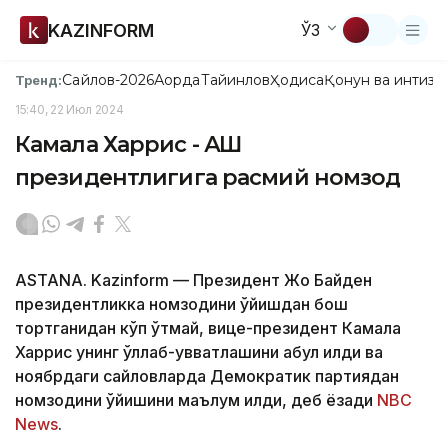
KAZINFORM
ЎЗ
Сайлов-2026
Ақорда
Тайинлов
Ҳодиса
Қонун ва интизо
Тренд:
15:40, 22 Июл 2024
Камала Харрис - АҚШ
президентлигига расмий номзод
ASTANА. Kazinform — Президент Жо Байден
президентликка номзодини қўйишдан бош
тортганидан кўп ўтмай, вице-президент Камала
Харрис унинг қўллаб-қувватлашини қабул қилди ва
ноябрдаги сайловларда Демократик партиядан
номзодини қўйишини маълум қилди, деб ёзади
NBC
News
.