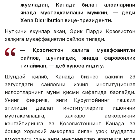
жумладан, Канада билан алоқаларини
янада мустаҳкамлаши мумкин, — деди
Xena Distribution вице-президенти.
Нутқини якунлар экан, Эрик Парди Қозоғистон
халқига муваффақиятли сайлов тилади.
— Қозоғистон халқига муваффақиятли
сайлов, шунингдек, янада фаровонлик
тилайман, — деб хулоса қилди у.
Шундай қилиб, Канада бизнес вакили 23
августдаги сайловни изчил институционал
ислоҳотларнинг муҳим қисми сифатида баҳолайди.
Унинг фикрича, янги Қурултойнинг ташкил
этилиши давлат институтларига ишончни
мустаҳкамлашга, халқаро ҳамкорликни
кенгайтиришга ва Қозоғистоннинг Канада ва
бошқа хорижий ҳамкорлар билан узоқ муддатли
ҳамкорлиги учун янги имкониятлар яратишга ҳисса