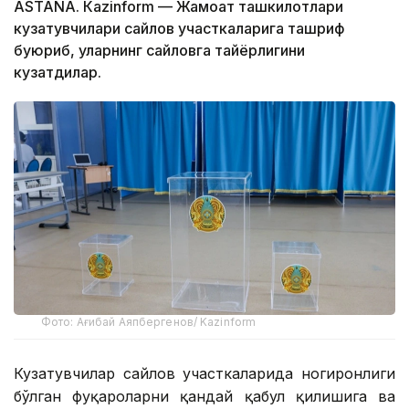
ASTANА. Кazinform — Жамоат ташкилотлари
кузатувчилари сайлов участкаларига ташриф
буюриб, уларнинг сайловга тайёрлигини
кузатдилар.
Фото: Ағибай Аяпбергенов/ Kazinform
Кузатувчилар сайлов участкаларида ногиронлиги
бўлган фуқароларни қандай қабул қилишига ва