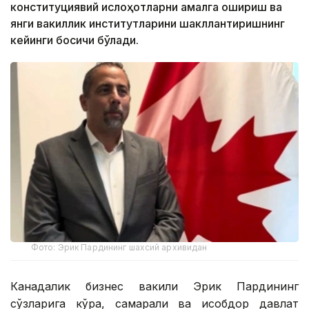
конституциявий ислоҳотларни амалга ошириш ва
янги вакиллик институтларини шакллантиришнинг
кейинги босқичи бўлади.
Фото: Эрик Пардининг шахсий архивидан
Канадалик бизнес вакили Эрик Пардининг
сўзларига кўра, самарали ва ҳисобдор давлат