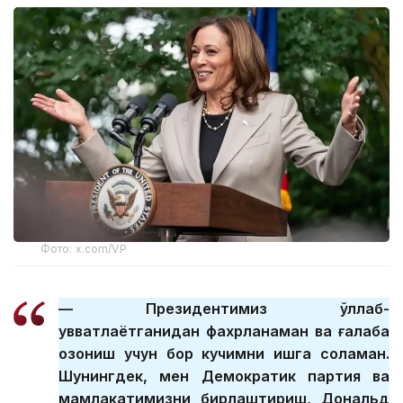
Фото: x.com/VP
— Президентимиз қўллаб-
қувватлаётганидан фахрланаман ва ғалаба
қозониш учун бор кучимни ишга соламан.
Шунингдек, мен Демократик партия ва
мамлакатимизни бирлаштириш, Дональд