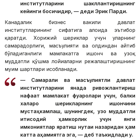
институтларини шакллантиришнинг
кейинги босқичидир, — деди Эрик Парди.
Канадалик бизнес вакили давлат
институтларининг сифатига алоҳида эътибор
қаратди. Хорижий шериклар учун уларнинг
самарадорлиги, масъулияти ва олдиндан айтиб
бўладиганлиги мамлакатга ишонч ва узоқ
муддатли қўшма лойиҳаларни режалаштиришнинг
муҳим шартлари ҳисобланади.
— Самарали ва масъулиятли давлат
институтларини янада ривожлантириш
нафақат мамлакат фуқаролари учун, балки
халқаро шерикларнинг ишончини
мустаҳкамлаш, шунингдек, узоқ муддатли
иқтисодий ҳамкорлик учун янги
имкониятлар яратиш нуқтаи назаридан ҳам
катта аҳамиятга эга, — деб таъкидлади у.