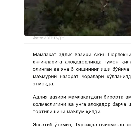
Фото: АЗЕРТАДЖ
Мамлакат адлия вазири Акин Гюрлекнин
ёнғинларига алоқадорликда гумон қил
олинган ва яна 6 кишининг иши бўйича 
маъмурий назорат чоралари қўлланилд
этмоқда.
Адлия вазири мамлакатдаги бирорта ҳа
қолмаслигини ва унга алоқадор барча 
тортилишини маълум қилди.
Эслатиб ўтамиз, Туркияда очилмаган ж