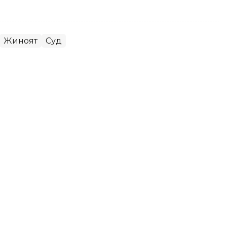
Жиноят
Суд
га 890 миллион евро жарима