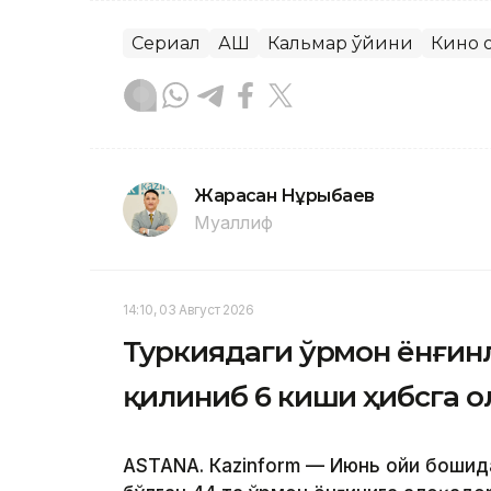
Сериал
АҚШ
Кальмар ўйини
Кино 
Жарасқан Нұрыбаев
Муаллиф
14:10, 03 Август 2026
Туркиядаги ўрмон ёнғин
қилиниб 6 киши ҳибсга 
ASTANА. Кazinform — Июнь ойи бошид