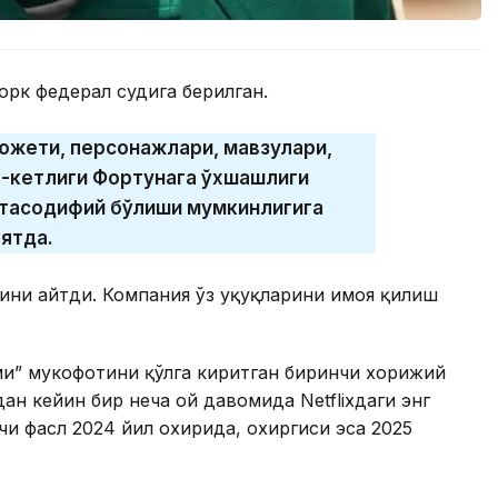
орк федерал судига берилган.
южети, персонажлари, мавзулари,
а-кетлиги Фортунага ўхшашлиги
 тасодифий бўлиши мумкинлигига
оятда.
нини айтди. Компания ўз ҳуқуқларини ҳимоя қилиш
ми” мукофотини қўлга киритган биринчи хорижий
ан кейин бир неча ой давомида Netflixдаги энг
чи фасл 2024 йил охирида, охиргиси эса 2025