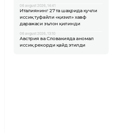
06 avgust 2026, 14:41
Италиянинг 27 та шаҳрида кучли
иссиқ туфайли «қизил» хавф
даражаси эълон қилинди
06 avgust 2026, 13:10
Австрия ва Словакияда аномал
иссиқ рекорди қайд этилди