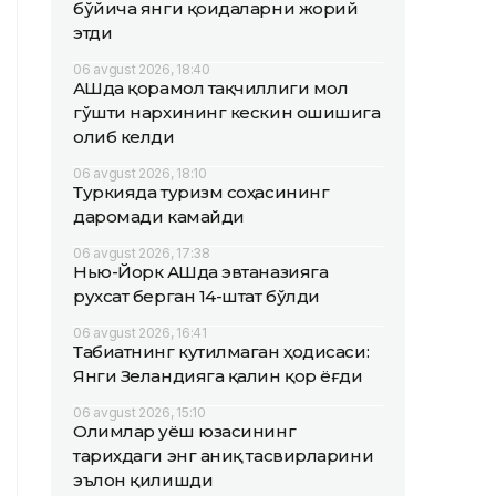
бўйича янги қоидаларни жорий
этди
06 avgust 2026, 18:40
АҚШда қорамол тақчиллиги мол
гўшти нархининг кескин ошишига
олиб келди
06 avgust 2026, 18:10
Туркияда туризм соҳасининг
даромади камайди
06 avgust 2026, 17:38
Нью-Йорк АҚШда эвтаназияга
рухсат берган 14-штат бўлди
06 avgust 2026, 16:41
Табиатнинг кутилмаган ҳодисаси:
Янги Зеландияга қалин қор ёғди
06 avgust 2026, 15:10
Олимлар Қуёш юзасининг
тарихдаги энг аниқ тасвирларини
эълон қилишди