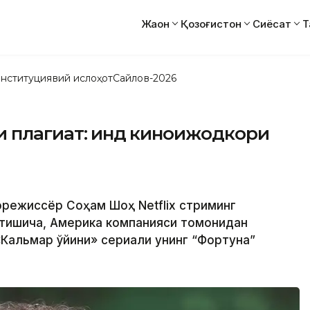
Жаҳон
Қозоғистон
Сиёсат
Т
нституциявий ислоҳот
Сайлов-2026
 плагиат: Ҳинд киноижодкори
норежиссёр Соҳам Шоҳ Netflix стриминг
йтишича, Америка компанияси томонидан
«Кальмар ўйини» сериали унинг “Фортуна”