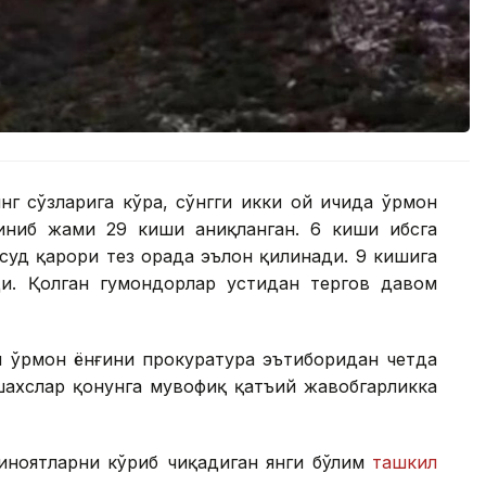
г сўзларига кўра, сўнгги икки ой ичида ўрмон
иниб жами 29 киши аниқланган. 6 киши ҳибсга
суд қарори тез орада эълон қилинади. 9 кишига
и. Қолган гумондорлар устидан тергов давом
м ўрмон ёнғини прокуратура эътиборидан четда
шахслар қонунга мувофиқ қатъий жавобгарликка
иноятларни кўриб чиқадиган янги бўлим
ташкил