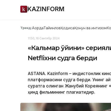
KAZINFORM
Ақорда
Тайинлов
Ҳодиса
Қонун ва интизом
Ко
Тренд:
11:50, 16 Сентябр 2024
«Кальмар ўйини» серияли
Netflixни судга берди
ASTANA. Kazinform – Ҳиндистонлик ки
платформасини судга берди. Унинг а
суратга олинган Жанубий Кореянинг 
ҳинд фильмининг плагиатидир.