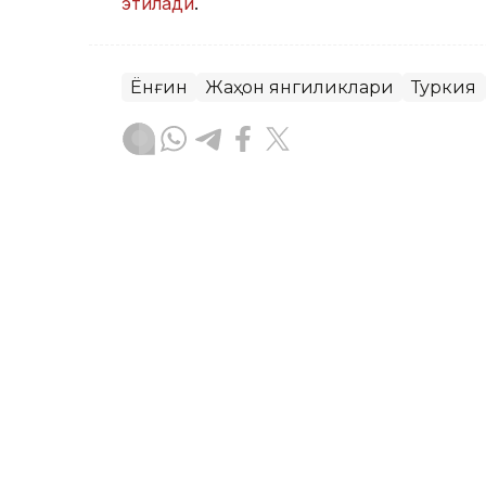
этилади
.
Ёнғин
Жаҳон янгиликлари
Туркия
Бекабат Узаков
Муаллиф
17:15, 24 Июл 2026
Европа Иттифоқи Google
солди