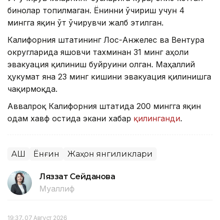
бинолар топилмаган. Ёнғинни ўчириш учун 4
мингга яқин ўт ўчирувчи жалб этилган.
Калифорния штатининг Лос-Анжелес ва Вентура
округларида яшовчи тахминан 31 минг аҳоли
эвакуация қилиниш буйруғини олган. Маҳаллий
ҳукумат яна 23 минг кишини эвакуация қилинишга
чақирмоқда.
Аввалроқ Калифорния штатида 200 мингга яқин
одам хавф остида экани хабар
қилинганди
.
АҚШ
Ёнғин
Жаҳон янгиликлари
Ляззат Сейданова
Муаллиф
19:37, 07 Август 2026