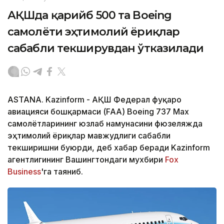
АҚШда қарийб 500 та Boeing
самолёти эҳтимолий ёриқлар
сабабли текширувдан ўтказилади
ASTANA. Kazinform - АҚШ Федерал фуқаро
авиацияси бошқармаси (FAA) Boeing 737 Max
самолётларининг юзлаб намунасини фюзеляжда
эҳтимолий ёриқлар мавжудлиги сабабли
текширишни буюрди, деб хабар беради Kazinform
агентлигининг Вашингтондаги мухбири
Fox
Business
'га таяниб.