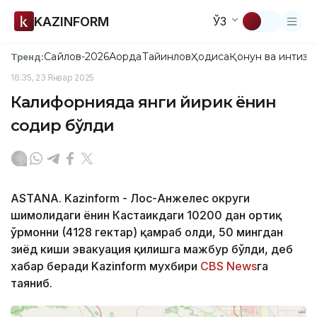
KAZINFORM
ЎЗ
Сайлов-2026
Ақорда
Тайинлов
Ҳодиса
Қонун ва интизо
Тренд:
16:35, 23 Январ 2025
Калифорнияда янги йирик ёнғин
содир бўлди
ASTANA. Kazinform - Лос-Анжелес округи
шимолидаги ёнғин Кастаикдаги 10200 дан ортиқ
ўрмонни (4128 гектар) қамраб олди, 50 мингдан
зиёд киши эвакуация қилишга мажбур бўлди, деб
хабар беради Kazinform мухбири
CBS News
га
таяниб.