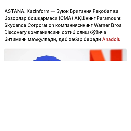
ASTANА. Кazinform — Буюк Британия Рақобат ва
бозорлар бошқармаси (CМА) АҚШнинг Paramount
Skydance Corporation компаниясининг Warner Bros.
Discovery компаниясини сотиб олиш бўйича
битимини маъқуллади, деб хабар беради
Аnadolu
.
Фото: Аnadolu