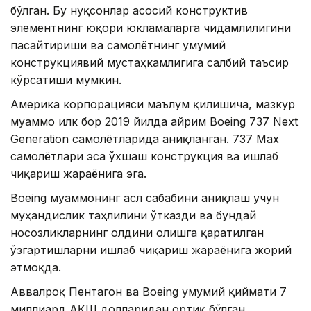
бўлган. Бу нуқсонлар асосий конструктив
элементнинг юқори юкламаларга чидамлилигини
пасайтириши ва самолётнинг умумий
конструкциявий мустаҳкамлигига салбий таъсир
кўрсатиши мумкин.
Америка корпорацияси маълум қилишича, мазкур
муаммо илк бор 2019 йилда айрим Boeing 737 Next
Generation самолётларида аниқланган. 737 Max
самолётлари эса ўхшаш конструкция ва ишлаб
чиқариш жараёнига эга.
Boeing муаммонинг асл сабабини аниқлаш учун
муҳандислик таҳлилини ўтказди ва бундай
носозликларнинг олдини олишга қаратилган
ўзгартишларни ишлаб чиқариш жараёнига жорий
этмоқда.
Аввалроқ Пентагон ва Boeing умумий қиймати 7
миллиард АҚШ долларидан ортиқ бўлган