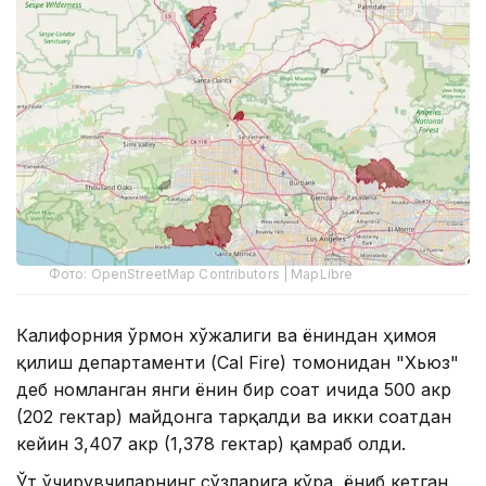
Фото: OpenStreetMap Contributors | MapLibre
Калифорния ўрмон хўжалиги ва ёнғиндан ҳимоя
қилиш департаменти (Cal Fire) томонидан "Хьюз"
деб номланган янги ёнғин бир соат ичида 500 акр
(202 гектар) майдонга тарқалди ва икки соатдан
кейин 3,407 акр (1,378 гектар) қамраб олди.
Ўт ўчирувчиларнинг сўзларига кўра, ёниб кетган