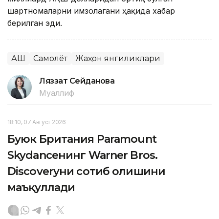
шартномаларни имзолагани ҳақида хабар
берилган эди.
АҚШ
Самолёт
Жаҳон янгиликлари
Ляззат Сейданова
Муаллиф
18:10, 07 Август 2026
Буюк Британия Paramount
Skydanceнинг Warner Bros.
Discoveryни сотиб олишини
маъқуллади