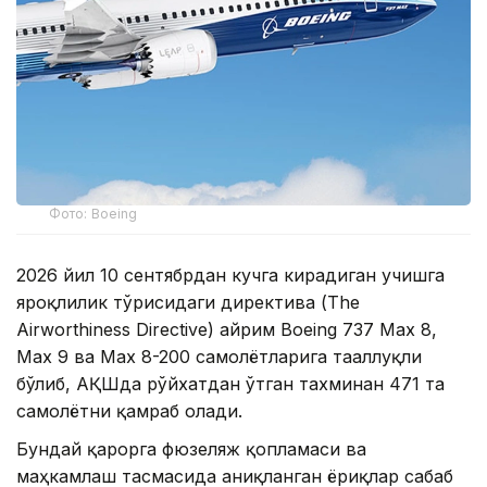
Фото: Boeing
2026 йил 10 сентябрдан кучга кирадиган учишга
яроқлилик тўғрисидаги директива (The
Airworthiness Directive) айрим Boeing 737 Max 8,
Max 9 ва Max 8-200 самолётларига тааллуқли
бўлиб, АҚШда рўйхатдан ўтган тахминан 471 та
самолётни қамраб олади.
Бундай қарорга фюзеляж қопламаси ва
маҳкамлаш тасмасида аниқланган ёриқлар сабаб