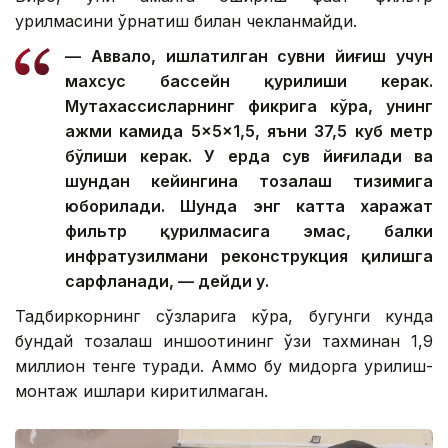
қурилмасини ўрнатиш билан чекланмайди.
— Аввало, ишлатилган сувни йиғиш учун
махсус бассейн қурилиши керак.
Мутахассисларнинг фикрига кўра, унинг
ҳажми камида 5×5×1,5, яъни 37,5 куб метр
бўлиши керак. У ерда сув йиғилади ва
шундан кейингина тозалаш тизимига
юборилади. Шунда энг катта харажат
фильтр қурилмасига эмас, балки
инфратузилмани реконструкция қилишга
сарфланади, — дейди у.
Тадбиркорнинг сўзларига кўра, бугунги кунда
бундай тозалаш иншоотининг ўзи тахминан 1,9
миллион тенге туради. Аммо бу миқдорга қурилиш-
монтаж ишлари киритилмаган.