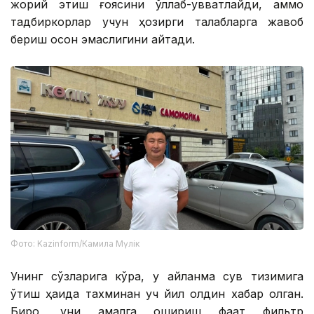
жорий этиш ғоясини қўллаб-қувватлайди, аммо
тадбиркорлар учун ҳозирги талабларга жавоб
бериш осон эмаслигини айтади.
Фото: Kazinform/Камила Мүлік
Унинг сўзларига кўра, у айланма сув тизимига
ўтиш ҳақида тахминан уч йил олдин хабар олган.
Бироқ, уни амалга ошириш фақат фильтр