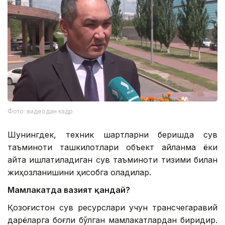
Фото: видеодан кадр
Шунингдек, техник шартларни беришда сув
таъминоти ташкилотлари объект айланма ёки
қайта ишлатиладиган сув таъминоти тизими билан
жиҳозланишини ҳисобга оладилар.
Мамлакатда вазият қандай?
Қозоғистон сув ресурслари учун трансчегаравий
дарёларга боғлиқ бўлган мамлакатлардан биридир.