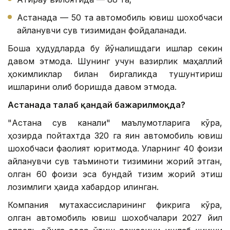
Астанада — 50 та автомобиль ювиш шохобчаси
айланувчи сув тизимидан фойдаланади.
Бошқа ҳудудларда бу йўналишдаги ишлар секин
давом этмоқда. Шунинг учун вазирлик маҳаллий
ҳокимликлар билан биргаликда тушунтириш
ишларини олиб боришда давом этмоқда.
Астанада талаб қандай бажарилмоқда?
"Астана сув канали" маълумотларига кўра,
ҳозирда пойтахтда 320 га яқин автомобиль ювиш
шохобчаси фаолият юритмоқда. Уларнинг 40 фоизи
айланувчи сув таъминоти тизимини жорий этган,
қолган 60 фоизи эса бундай тизим жорий этиш
лозимлиги ҳақида хабардор қилинган.
Компания мутахассисларининг фикрига кўра,
қолган автомобиль ювиш шохобчалари 2027 йил