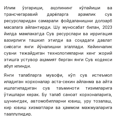
Иқлим ўзгариши, аҳолининг кўпайиши ва
трансчегаравий дарёларга қарамлик сув
ресурсларидан самарали фойдаланишни долзарб
масалага айлантирди. Шу муносабат билан, 2023
йилда мамлакатда Сув ресурслари ва ирригация
вазирлиги ташкил этилди ва соҳадаги давлат
сиёсати янги йўналишни эгаллади. Кейинчалик
сувни тежайдиган технологияларни кенг жорий
этишга устувор аҳамият берган янги Сув кодекси
қабул қилинди.
Янги талабларга мувофиқ, кўп сув истеъмол
қиладиган корхоналар аста-секин айланма ва қайта
ишлатиладиган сув таъминоти тизимларига
ўтишлари керак. Бу талаб саноат корхоналарига,
шунингдек, автомобилларни ювиш, қуруқ тозалаш,
кир ювиш хизматлари ва ҳаммом мажмуаларига
тааллуқлидир.