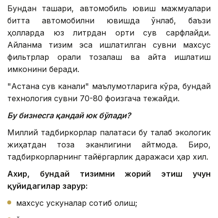
Бундан ташқари, автомобиль ювиш мажмуалари
битта автомобилни ювишда ўнлаб, баъзи
ҳолларда юз литрдан ортиқ сув сарфлайди.
Айланма тизим эса ишлатилган сувни махсус
фильтрлар орқали тозалаш ва қайта ишлатиш
имконини беради.
"Астана сув канали" маълумотларига кўра, бундай
технология сувни 70-80 фоизгача тежайди.
Бу бизнесга қандай юк бўлади?
Миллий тадбиркорлар палатаси бу талаб экологик
жиҳатдан тоза эканлигини айтмоқда. Бироқ,
тадбиркорларнинг тайёргарлик даражаси ҳар хил.
Ахир, бундай тизимни жорий этиш учун
қуйидагилар зарур:
махсус ускуналар сотиб олиш;