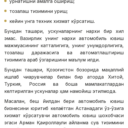
ўрнатишни амалга ошириш;
тозалаш тизимини қуриш;
кейин унга техник хизмат кўрсатиш.
Бундан ташқари, ускуналарнинг нархи бир хил
эмас. Вазирлик унинг нархи автомобиль ювиш
мажмуасининг катталигига, унинг унумдорлигига,
тозалаш даражасига ва автоматлаштириш
тизимига қараб ўзгаришини маълум қилди.
Бундан ташқари, Қозоғистон бозорида маҳаллий
ишлаб чиқарувчилар билан бир қаторда Хитой,
Туркия, Россия ва бошқа мамлакатлардан
келтирилган ускуналар ҳам намойиш этилмоқда.
Масалан, беш йилдан бери автомобиль ювиш
бизнесини юритиб келаётган Астанадаги ўз-ўзига
хизмат кўрсатувчи автомобиль ювиш шохобчаси
эгаси Арман Қаироллаули айланма сув тизимини