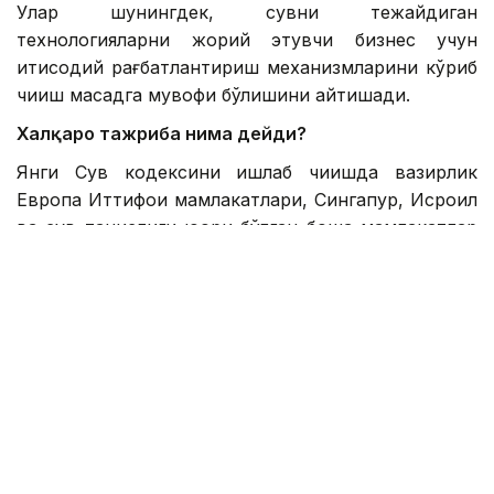
Улар шунингдек, сувни тежайдиган
технологияларни жорий этувчи бизнес учун
иқтисодий рағбатлантириш механизмларини кўриб
чиқиш мақсадга мувофиқ бўлишини айтишади.
Халқаро тажриба нима дейди?
Янги Сув кодексини ишлаб чиқишда вазирлик
Европа Иттифоқи мамлакатлари, Сингапур, Исроил
ва сув танқислиги юқори бўлган бошқа мамлакатлар
тажрибасини ўрганди.
Бу мамлакатлар саноат сувидан қайта
фойдаланишда узоқ вақтдан бери тажрибага эга.
Қозоғистон ҳам бу йўналишда босқичма-босқич
ҳаракат қилишни режалаштирмоқда.