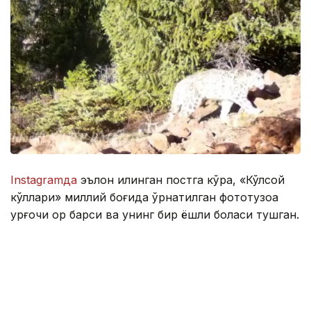
Instagramда
эълон қилинган постга кўра, «Кўлсой
кўллари» миллий боғида ўрнатилган фототузоққа
урғочи қор барси ва унинг бир ёшли боласи тушган.