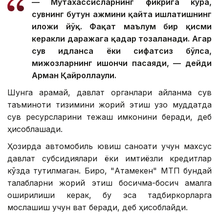
— Мутахассисларнинг фикрига кўра,
сувнинг бутун ҳажмини қайта ишлатишнинг
иложи йўқ. Фақат маълум бир қисми
керакли даражага қадар тозаланади. Агар
сув ҳидланса ёки сифатсиз бўлса,
мижозларнинг ишончи пасаяди, — дейди
Арман Қайроллаули.
Шунга қарамай, давлат органлари айланма сув
таъминоти тизимини жорий этиш узоқ муддатда
сув ресурсларини тежаш имконини беради, деб
ҳисоблашади.
Ҳозирда автомобиль ювиш саноати учун махсус
давлат субсидиялари ёки имтиёзли кредитлар
кўзда тутилмаган. Бироқ, "Атамекен" МТП бундай
талабларни жорий этиш босқичма-босқич амалга
оширилиши керак, бу эса тадбиркорларга
мослашиш учун вақт беради, деб ҳисоблайди.