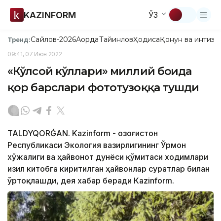
KAZINFORM
ЎЗ
Сайлов-2026
Ақорда
Тайинлов
Ҳодиса
Қонун ва интизо
Тренд:
09:41, 07 Июн 2022
«Кўлсой кўллари» миллий боғида
қор барслари фототузоққа тушди
TALDYQORǴAN. Kazinform - Қозоғистон
Республикаси Экология вазирлигининг Ўрмон
хўжалиги ва ҳайвонот дунёси қўмитаси ходимлари
Қизил китобга киритилган ҳайвонлар суратлар билан
ўртоқлашди, дея хабар беради Кazinform.