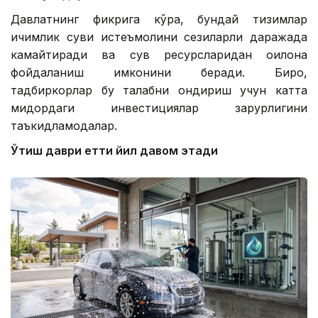
Давлатнинг фикрига кўра, бундай тизимлар
ичимлик суви истеъмолини сезиларли даражада
камайтиради ва сув ресурсларидан оқилона
фойдаланиш имконини беради. Бироқ,
тадбиркорлар бу талабни қондириш учун катта
миқдордаги инвестициялар зарурлигини
таъкидламоқдалар.
Ўтиш даври етти йил давом этади