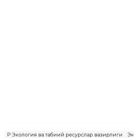
ҚР Экология ва табиий ресурслар вазирлиги
Эко