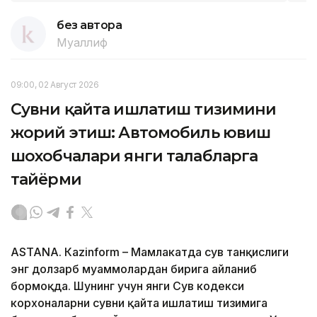
без автора
Муаллиф
09:00, 02 Август 2026
Сувни қайта ишлатиш тизимини
жорий этиш: Автомобиль ювиш
шохобчалари янги талабларга
тайёрми
ASTANА. Кazinform – Мамлакатда сув танқислиги
энг долзарб муаммолардан бирига айланиб
бормоқда. Шунинг учун янги Сув кодекси
корхоналарни сувни қайта ишлатиш тизимига