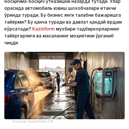
босқичма-босқич ўтказишни назарда тутади. Улар
орасида автомобиль ювиш шохобчалари етакчи
ўринда туради. Бу бизнес янги талабни бажаришга
тайёрми? Бу қанча туради ва давлат қандай ёрдам
кўрсатади?
Кazinform
мухбири тадбиркорларнинг
тайёргарлиги ва масаланинг моҳиятини ўрганиб
чиқди.
Коллаж: Kazinform/ СИ