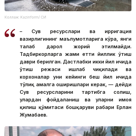
Коллаж: Kazinform/ СИ
– Сув ресурслари ва ирригация
вазирлигининг маълумотларига кўра, янги
талаб дарҳол жорий этилмайди.
Тадбиркорларга жами етти йиллик ўтиш
даври берилган. Дастлабки икки йил ичида
ўтиш режаси ишлаб чиқилади ва
корхоналар уни кейинги беш йил ичида
тўлиқ амалга оширишлари керак, — дейди
Сув ресурсларини тартибга солиш,
улардан фойдаланиш ва уларни ҳимоя
қилиш қўмитаси бошқаруви раҳбари Ерлан
Жумабаев.