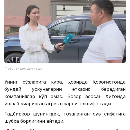
Фото: видеодан кадр
Унинг сўзларига кўра, ҳозирда Қозоғистонда
бундай ускуналарни етказиб берадиган
компаниялар кўп эмас. Бозор асосан Хитойда
ишлаб чиқарилган агрегатларни таклиф этади.
Тадбиркор шунингдек, тозаланган сув сифатига
шубҳа борлигини айтади.