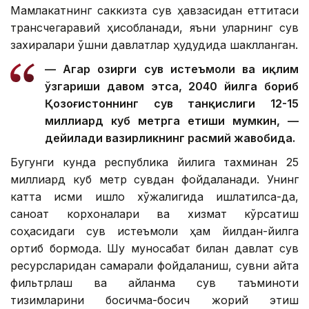
Мамлакатнинг саккизта сув ҳавзасидан еттитаси
трансчегаравий ҳисобланади, яъни уларнинг сув
захиралари қўшни давлатлар ҳудудида шаклланган.
— Агар ҳозирги сув истеъмоли ва иқлим
ўзгариши давом этса, 2040 йилга бориб
Қозоғистоннинг сув танқислиги 12-15
миллиард куб метрга етиши мумкин, —
дейилади вазирликнинг расмий жавобида.
Бугунги кунда республика йилига тахминан 25
миллиард куб метр сувдан фойдаланади. Унинг
катта қисми қишлоқ хўжалигида ишлатилса-да,
саноат корхоналари ва хизмат кўрсатиш
соҳасидаги сув истеъмоли ҳам йилдан-йилга
ортиб бормоқда. Шу муносабат билан давлат сув
ресурсларидан самарали фойдаланиш, сувни қайта
фильтрлаш ва айланма сув таъминоти
тизимларини босқичма-босқич жорий этиш