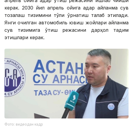
апрель ойига қадар ўтиш режасини ишлаб чиқиши
керак. 2030 йил апрель ойига қадар айланма сув
тозалаш тизимини тўлиқ ўрнатиш талаб этилади.
Янги очилган автомобиль ювиш жойлари айланма
сув тизимига ўтиш режасини дарҳол тақдим
этишлари керак.
Фото: видеодан кадр