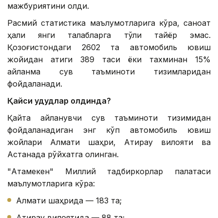
мажбуриятини олди.
Расмий статистика маълумотларига кўра, саноат
ҳали янги талабларга тўлиқ тайёр эмас.
Қозоғистондаги 2602 та автомобиль ювиш
жойидан атиги 389 таси ёки тахминан 15%
айланма сув таъминоти тизимларидан
фойдаланади.
Қайси ҳудудлар олдинда?
Қайта айланувчи сув таъминоти тизимидан
фойдаланадиган энг кўп автомобиль ювиш
жойлари Алмати шаҳри, Атирау вилояти ва
Астанада рўйхатга олинган.
"Атамекен" Миллий тадбиркорлар палатаси
маълумотларига кўра:
Алмати шаҳрида — 183 та;
Атирау вилоятида — 88 та;